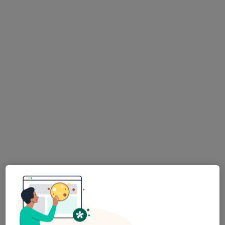
Miłosza 26, Jelenia Góra
•
Mapa
Kunkiewicz Bogdan, lek. med. Spec. ginekolog położnik - Gabinet USG
Konsultacja ginekologiczna
250 zł
Specjalista nie oferuje umawiania online pod tym adresem.
Poproś o wizytę
lek. Grzegorz Kaczmarek
·
Więcej
Ginekolog
45 opinii