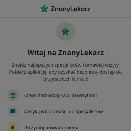
Me
Ginekolog • Szklarska Poręba, dolnośląskie
Filtry
Mapa
Polecani ginekolodzy w Szklarskiej Porębie
Witaj na ZnanyLekarz
Jak działają wyniki wyszukiwania
Znajdź najlepszych specjalistów i umawiaj wizyty.
Pobierz aplikację, aby uzyskać bezpłatny dostęp do
przydatnych funkcji:
Łatwo zarządzaj swoimi wizytami
Wysyłaj wiadomości do specjalistów
lek. Małgorzata Turowska-Regent
·
Więcej
Ginekolog
Otrzymuj powiadomienia