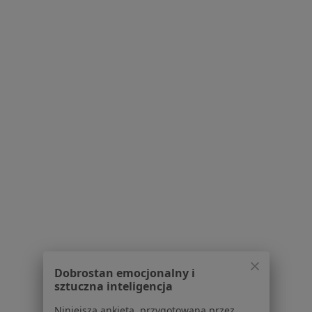
Najczęstsze schorzenia
Bolesne miesiączkowanie Szklarska Poręba
Choroby ginekologiczne Szklarska Poręba
Endometrioza Szklarska Poręba
Menopauza Szklarska Poręba
Mięśniaki macicy Szklarska Poręba
Więcej (5)
Więcej w kategorii: Najczęstsze schorzenia
Strona Główna
Ginekolog
Szklarska Poręba
Zmień miasto
Dobrostan emocjonalny i
sztuczna inteligencja
Niniejsza ankieta, przygotowana przez