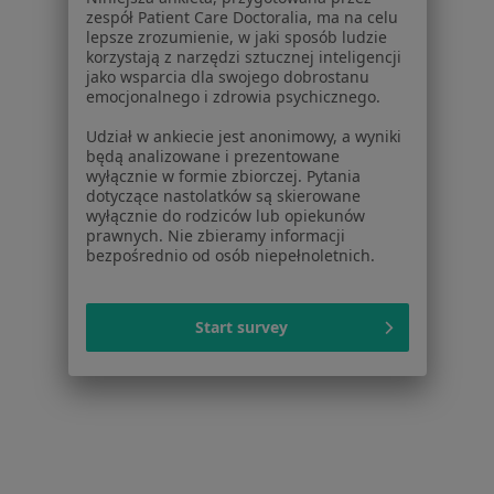
zespół Patient Care Doctoralia, ma na celu
Serwis
lepsze zrozumienie, w jaki sposób ludzie
korzystają z narzędzi sztucznej inteligencji
Regulamin
jako wsparcia dla swojego dobrostanu
Polityka prywatności pacjentów
emocjonalnego i zdrowia psychicznego.
Polityka prywatności profesjonalistów
Udział w ankiecie jest anonimowy, a wyniki
Polityka prywatności dla profesjonalistów, których
będą analizowane i prezentowane
dane pozyskaliśmy samodzielnie
wyłącznie w formie zbiorczej. Pytania
Polityka cookies
dotyczące nastolatków są skierowane
wyłącznie do rodziców lub opiekunów
Jak działają wyniki wyszukiwania
prawnych. Nie zbieramy informacji
Dostępność
bezpośrednio od osób niepełnoletnich.
O nas
Praca
Rekrutujemy!
Partnerzy
Start survey
Centrum prasowe
Kontakt
Dla pacjentów
Lekarze
Placówki medyczne