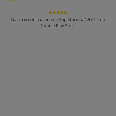
795 opinii
Wodna 15, Jelenia Góra
•
Mapa
Margaretka Prywatny Gabinet Lekarski
Nasza średnia ocena na App Store to 4.9 i 4.1 na
Konsultacja ginekologiczna
od 220 zł
Google Play Store
Specjalista nie oferuje umawiania online pod tym adresem.
Poproś o wizytę
lek. Bogdan Kunkiewicz
Ginekolog
54 opinie