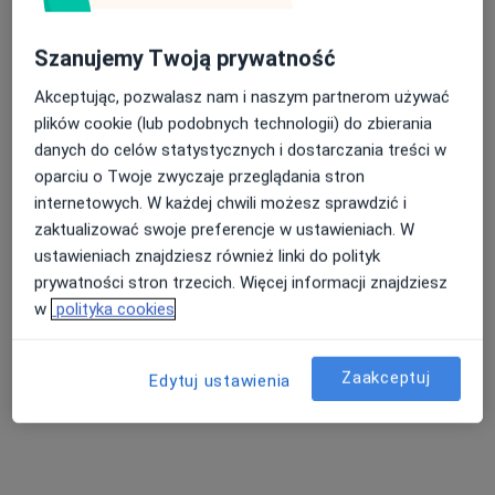
Wodna 15, cieplice, Jelenia Góra
•
Mapa
Prywatny Gabinet Ginekologiczny
Szanujemy Twoją prywatność
Konsultacja ginekologiczna (pierwsza wizyta)
200 zł
Akceptując, pozwalasz nam i naszym partnerom używać
Specjalista nie oferuje umawiania online pod tym adresem.
plików cookie (lub podobnych technologii) do zbierania
danych do celów statystycznych i dostarczania treści w
Poproś o wizytę
oparciu o Twoje zwyczaje przeglądania stron
internetowych. W każdej chwili możesz sprawdzić i
zaktualizować swoje preferencje w ustawieniach. W
ustawieniach znajdziesz również linki do polityk
Dostępni specjaliści
prywatności stron trzecich. Więcej informacji znajdziesz
Specjaliści znajdują się poza Szklarska Poręba,
w
polityka cookies
dolnośląskie, w obszarach bliskich Twojemu
wyszukiwaniu.
Zaakceptuj
Edytuj ustawienia