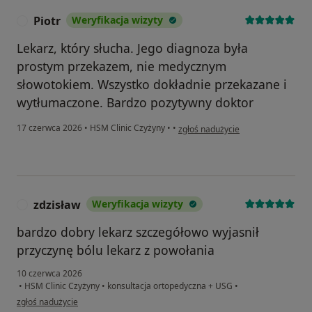
Piotr
Weryfikacja wizyty
P
Lekarz, który słucha. Jego diagnoza była
prostym przekazem, nie medycznym
słowotokiem. Wszystko dokładnie przekazane i
wytłumaczone. Bardzo pozytywny doktor
w opinii użytkownika Piotr
17 czerwca 2026
•
HSM Clinic Czyżyny
•
•
zgłoś nadużycie
zdzisław
Weryfikacja wizyty
Z
bardzo dobry lekarz szczegółowo wyjasnił
przyczynę bólu lekarz z powołania
10 czerwca 2026
•
HSM Clinic Czyżyny
•
konsultacja ortopedyczna + USG
•
w opinii użytkownika zdzisław
zgłoś nadużycie