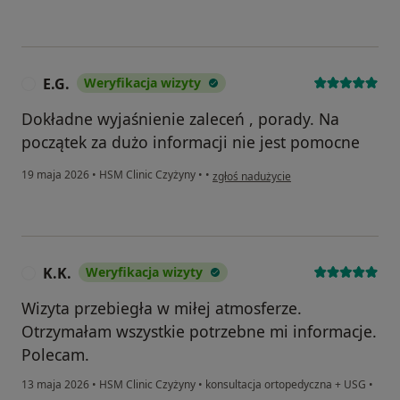
E.G.
Weryfikacja wizyty
E
Dokładne wyjaśnienie zaleceń , porady. Na
początek za dużo informacji nie jest pomocne
w opinii użytkownika E.G.
19 maja 2026
•
HSM Clinic Czyżyny
•
•
zgłoś nadużycie
K.K.
Weryfikacja wizyty
K
Wizyta przebiegła w miłej atmosferze.
Otrzymałam wszystkie potrzebne mi informacje.
Polecam.
13 maja 2026
•
HSM Clinic Czyżyny
•
konsultacja ortopedyczna + USG
•
w opinii użytkownika K.K.