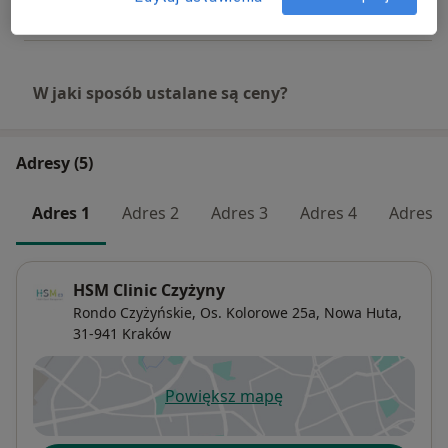
Od 350 zł
Szczegóły
W jaki sposób ustalane są ceny?
Adresy (5)
Adres 1
Adres 2
Adres 3
Adres 4
Adres 5
HSM Clinic Czyżyny
Rondo Czyżyńskie, Os. Kolorowe 25a,
Nowa Huta
,
31-941
Kraków
Powiększ mapę
otwiera się w nowej karcie