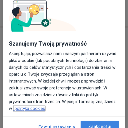
Pokaż więcej
o doświadczeniu
Usługi i ceny
Szanujemy Twoją prywatność
Konsultacja ortopedyczna
Umów wizytę
Akceptując, pozwalasz nam i naszym partnerom używać
Od 320 zł
Szczegóły
plików cookie (lub podobnych technologii) do zbierania
danych do celów statystycznych i dostarczania treści w
Konsultacja ortopedyczna + USG
oparciu o Twoje zwyczaje przeglądania stron
Umów wizytę
350 zł
Szczegóły
internetowych. W każdej chwili możesz sprawdzić i
zaktualizować swoje preferencje w ustawieniach. W
ustawieniach znajdziesz również linki do polityk
Blokada stawu
Umów wizytę
prywatności stron trzecich. Więcej informacji znajdziesz
100 zł
Szczegóły
w
polityka cookies
Konsultacja ortopedyczna + punkcja
stawów
Umów wizytę
Zaakceptuj
Edytuj ustawienia