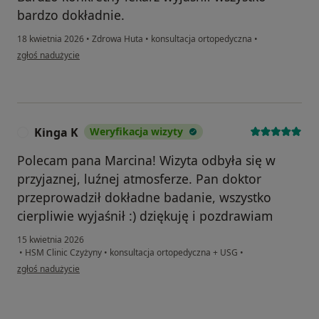
bardzo dokładnie.
18 kwietnia 2026
•
Zdrowa Huta
•
konsultacja ortopedyczna
•
w opinii użytkownika Wojciech
zgłoś nadużycie
Kinga K
Weryfikacja wizyty
K
Polecam pana Marcina! Wizyta odbyła się w
przyjaznej, luźnej atmosferze. Pan doktor
przeprowadził dokładne badanie, wszystko
cierpliwie wyjaśnił :) dziękuję i pozdrawiam
15 kwietnia 2026
•
HSM Clinic Czyżyny
•
konsultacja ortopedyczna + USG
•
w opinii użytkownika Kinga K
zgłoś nadużycie