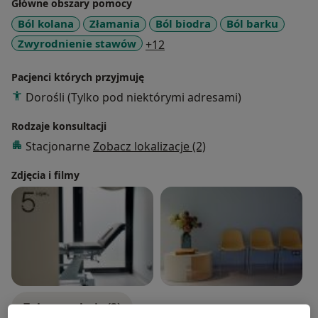
Główne obszary pomocy
Ból kolana
Złamania
Ból biodra
Ból barku
a11y_sr_more_diseases
Zwyrodnienie stawów
+12
Pacjenci których przyjmuję
Dorośli (Tylko pod niektórymi adresami)
Rodzaje konsultacji
Stacjonarne
Zobacz lokalizacje (2)
Zdjęcia i filmy
Zobacz galerię (3)