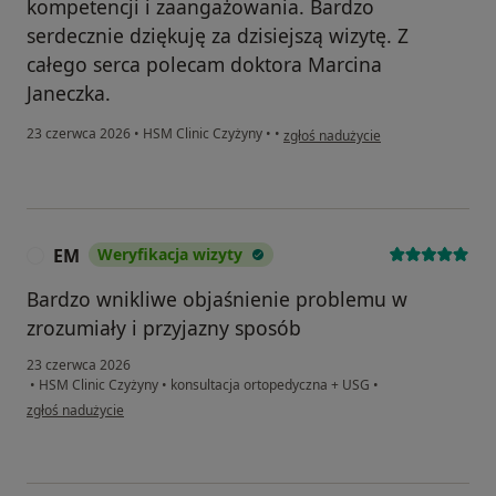
kompetencji i zaangażowania. Bardzo
serdecznie dziękuję za dzisiejszą wizytę. Z
całego serca polecam doktora Marcina
Janeczka.
w opinii użytkownika Urszula
23 czerwca 2026
•
HSM Clinic Czyżyny
•
•
zgłoś nadużycie
EM
Weryfikacja wizyty
E
Bardzo wnikliwe objaśnienie problemu w
zrozumiały i przyjazny sposób
23 czerwca 2026
•
HSM Clinic Czyżyny
•
konsultacja ortopedyczna + USG
•
w opinii użytkownika EM
zgłoś nadużycie