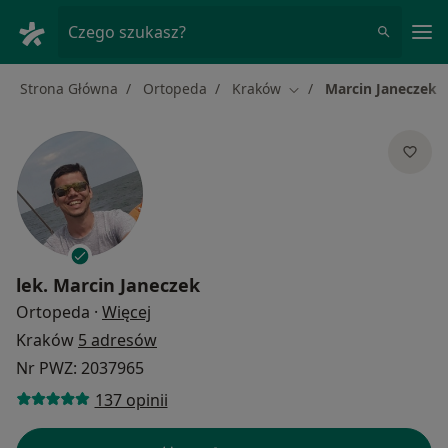
Me
Czego szukasz?
Strona Główna
Ortopeda
Kraków
Marcin Janeczek
Zmień miasto
lek.
Marcin Janeczek
O specjalizacjach
Ortopeda
·
Więcej
Kraków
5 adresów
Nr PWZ: 2037965
137 opinii