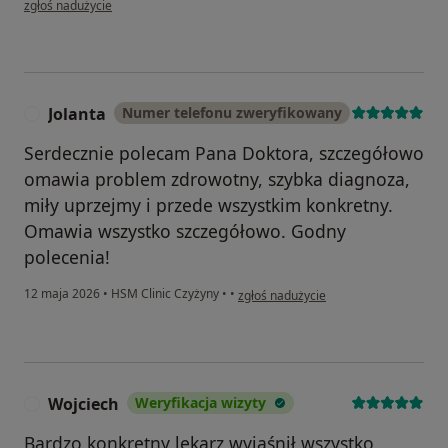
zgłoś nadużycie
Jolanta
Numer telefonu zweryfikowany
J
Serdecznie polecam Pana Doktora, szczegółowo
omawia problem zdrowotny, szybka diagnoza,
miły uprzejmy i przede wszystkim konkretny.
Omawia wszystko szczegółowo. Godny
polecenia!
w opinii użytkownika Jolanta
12 maja 2026
•
HSM Clinic Czyżyny
•
•
zgłoś nadużycie
Wojciech
Weryfikacja wizyty
W
Bardzo konkretny lekarz wyjaśnił wszystko