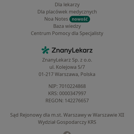
Dla lekarzy
Dla placówek medycznych
Noa Notes
nowość
Baza wiedzy
Centrum Pomocy dla Specjalisty
Kontakt
ZnanyLekarz - Strona główna
ZnanyLekarz Sp. z o.o.
ul. Kolejowa 5/7
01-217 Warszawa, Polska
NIP: ⁠7010224868
KRS: ⁠0000347997
REGON: ⁠142276657
Sąd Rejonowy dla m.st. Warszawy w Warszawie XII
Wydział Gospodarczy KRS
Facebook
otwiera się w nowej karcie