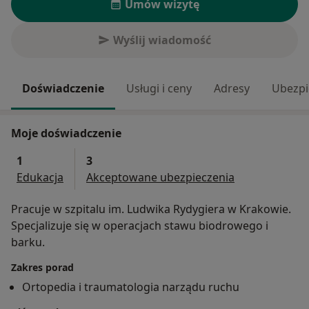
Umów wizytę
Wyślij wiadomość
Doświadczenie
Usługi i ceny
Adresy
Ubezpi
Moje doświadczenie
1
3
Edukacja
Akceptowane ubezpieczenia
Pracuje w szpitalu im. Ludwika Rydygiera w Krakowie.
Specjalizuje się w operacjach stawu biodrowego i
barku.
Zakres porad
Ortopedia i traumatologia narządu ruchu