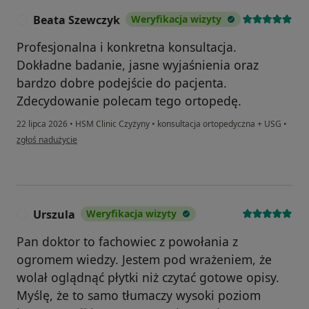
Beata Szewczyk
Weryfikacja wizyty
B
Profesjonalna i konkretna konsultacja.
Dokładne badanie, jasne wyjaśnienia oraz
bardzo dobre podejście do pacjenta.
Zdecydowanie polecam tego ortopedę.
22 lipca 2026
•
HSM Clinic Czyżyny
•
konsultacja ortopedyczna + USG
•
w opinii użytkownika Beata Szewczyk
zgłoś nadużycie
Urszula
Weryfikacja wizyty
U
Pan doktor to fachowiec z powołania z
ogromem wiedzy. Jestem pod wrażeniem, że
wolał oglądnąć płytki niż czytać gotowe opisy.
Myślę, że to samo tłumaczy wysoki poziom