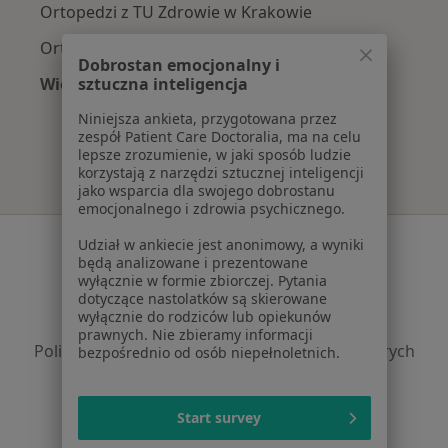
Ortopedzi z TU Zdrowie w Krakowie
Ortopedzi z Świat Zdrowia w Krakowie
Dobrostan emocjonalny i
Więcej (12)
sztuczna inteligencja
Więcej w kategorii: Najpopularniejsze ubezpi
Niniejsza ankieta, przygotowana przez
zespół Patient Care Doctoralia, ma na celu
lepsze zrozumienie, w jaki sposób ludzie
korzystają z narzędzi sztucznej inteligencji
jako wsparcia dla swojego dobrostanu
emocjonalnego i zdrowia psychicznego.
Serwis
Udział w ankiecie jest anonimowy, a wyniki
będą analizowane i prezentowane
Regulamin
wyłącznie w formie zbiorczej. Pytania
dotyczące nastolatków są skierowane
Polityka prywatności pacjentów
wyłącznie do rodziców lub opiekunów
Polityka prywatności profesjonalistów
prawnych. Nie zbieramy informacji
Polityka prywatności dla profesjonalistów, których
bezpośrednio od osób niepełnoletnich.
dane pozyskaliśmy samodzielnie
Polityka cookies
Start survey
Jak działają wyniki wyszukiwania
Dostępność