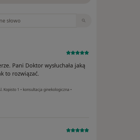
niach
erze. Pani Doktor wysłuchała jaką
k to rozwiązać.
. Kopisto 1
•
konsultacja ginekologiczna
•