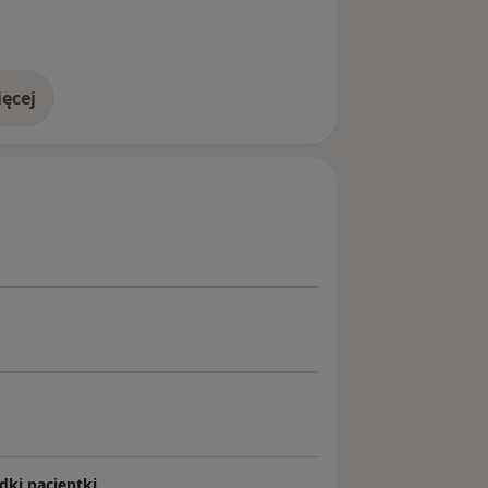
ęcej
doświadczeniu
dki pacjentki