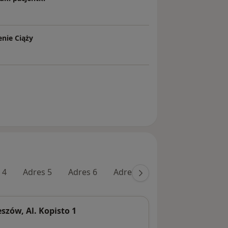
enie Ciąży
 4
Adres 5
Adres 6
Adres 7
zów, Al. Kopisto 1