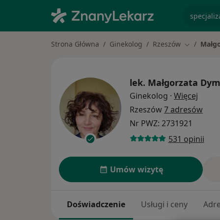
specjaliz
Strona Główna
Ginekolog
Rzeszów
Małg
Zmień mia
lek.
Małgorzata Dy
O spec
Ginekolog
·
Więcej
Rzeszów
7 adresów
Nr PWZ: 2731921
531 opinii
Umów wizytę
Doświadczenie
Usługi i ceny
Adr