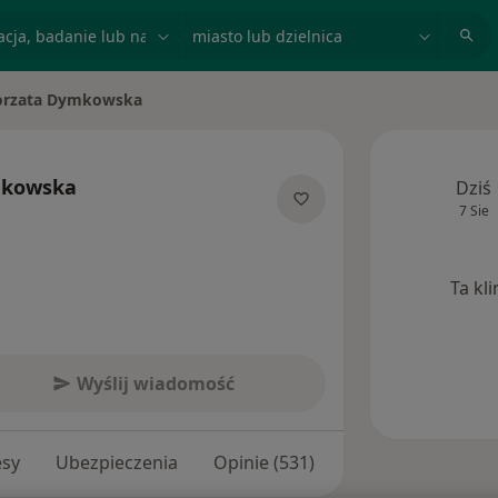
acja, badanie lub nazwisko
miasto lub dzielnica
orzata Dymkowska
sto
mkowska
Dziś
7 Sie
jalizacjach
Ta kl
Wyślij wiadomość
esy
Ubezpieczenia
Opinie (531)