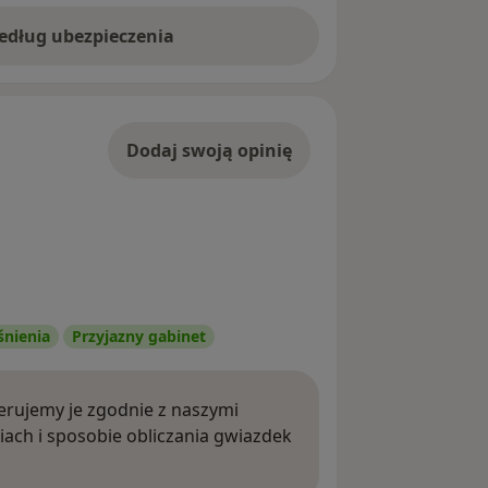
według ubezpieczenia
Dodaj swoją opinię
śnienia
Przyjazny gabinet
rujemy je zgodnie z naszymi
iach i sposobie obliczania gwiazdek
ięcej o opiniach