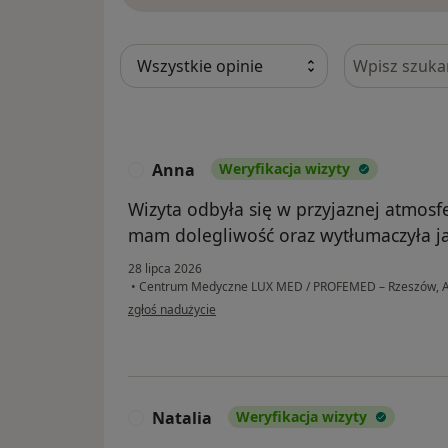
Szukaj w opi
Anna
Weryfikacja wizyty
A
Wizyta odbyła się w przyjaznej atmosf
mam dolegliwość oraz wytłumaczyła ja
28 lipca 2026
•
Centrum Medyczne LUX MED / PROFEMED – Rzeszów, Al
w opinii użytkownika Anna
zgłoś nadużycie
Natalia
Weryfikacja wizyty
N