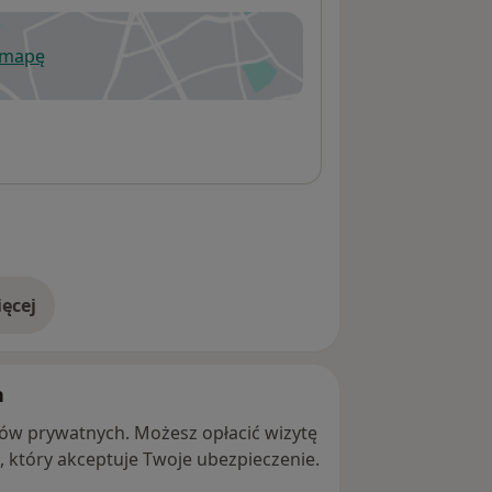
 mapę
wiera się w nowej karcie
ęcej
adresie
h
ntów prywatnych. Możesz opłacić wizytę
ę, który akceptuje Twoje ubezpieczenie.