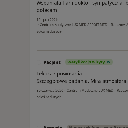
Wspaniała Pani doktor, sympatyczna, 
polecam
15 lipca 2026
•
Centrum Medyczne LUX MED / PROFEMED – Rzeszów, Al
w opinii użytkownika Natalia
zgłoś nadużycie
Pacjent
Weryfikacja wizyty
P
Lekarz z powołania.
Szczegołowe badania. Miła atmosfera.
30 czerwca 2026
•
Centrum Medyczne LUX MED – Rzeszów,
w opinii użytkownika Pacjent
zgłoś nadużycie
Patrycja
Numer telefonu zweryfikowa
P