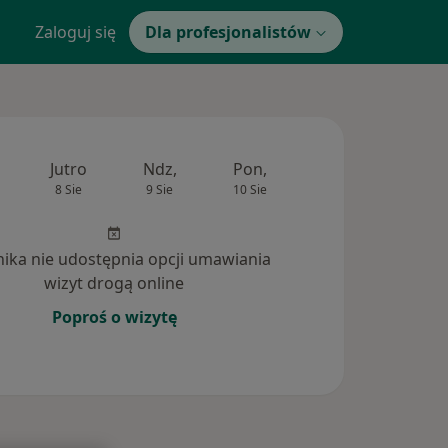
Zaloguj się
Dla profesjonalistów
Jutro
Ndz,
Pon,
Wt,
Śr,
8 Sie
9 Sie
10 Sie
11 Sie
12 Si
inika nie udostępnia opcji umawiania
wizyt drogą online
Poproś o wizytę