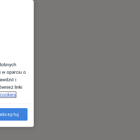
odobnych
i w oparciu o
awdzić i
wnież linki
 cookies
akceptuj