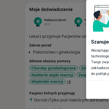
Moje doświadczenie
Lekarz przyjmuje Pacjentów od 18 r.ż.
Szanuje
Zakres porad
Akceptując
Położnictwo i ginekologia
technologii
Główne obszary pomocy
Twoje zwyc
Choroby ginekologiczne
Zaburzenia mi
zaktualizo
do polityk 
Nadżerki szyjki macicy
Zespół policyst
a11y_sr_more_disea
Mięśniaki macicy
+8
Pacjenci których przyjmuję
Dorośli (Tylko pod niektórymi adresami)