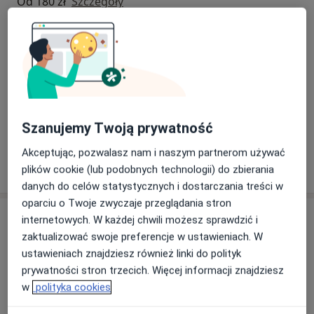
Od 180 zł
Szczegóły
Konsultacja psychologiczna dzieci
Od 180 zł
Szczegóły
Konsultacja psychologiczna w j. angielskim
Od 190 zł
Szczegóły
Szanujemy Twoją prywatność
Akceptując, pozwalasz nam i naszym partnerom używać
W jaki sposób ustalane są ceny?
plików cookie (lub podobnych technologii) do zbierania
danych do celów statystycznych i dostarczania treści w
oparciu o Twoje zwyczaje przeglądania stron
Adres
internetowych. W każdej chwili możesz sprawdzić i
zaktualizować swoje preferencje w ustawieniach. W
HEALIO Instytut Psychoterapii Justyna Rać
ustawieniach znajdziesz również linki do polityk
Krakowska 1,
39-200
Dębica
prywatności stron trzecich. Więcej informacji znajdziesz
w
polityka cookies
Powiększ mapę