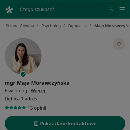
Me
Czego szukasz?
Strona Główna
Psycholog
Dębica
Maja Morawczyń
Zmień miasto
mgr
Maja Morawczyńska
O specjalizacjach
Psycholog
·
Więcej
Dębica
1 adres
13 opinii
Pokaż dane kontaktowe