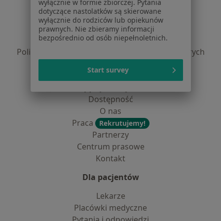
wyłącznie w formie zbiorczej. Pytania
dotyczące nastolatków są skierowane
Regulamin
wyłącznie do rodziców lub opiekunów
Polityka prywatności pacjentów
prawnych. Nie zbieramy informacji
bezpośrednio od osób niepełnoletnich.
Polityka prywatności profesjonalistów
Polityka prywatności dla profesjonalistów, których
dane pozyskaliśmy samodzielnie
Start survey
Polityka cookies
Jak działają wyniki wyszukiwania
Dostępność
O nas
Praca
Rekrutujemy!
Partnerzy
Centrum prasowe
Kontakt
Dla pacjentów
Lekarze
Placówki medyczne
Pytania i odpowiedzi