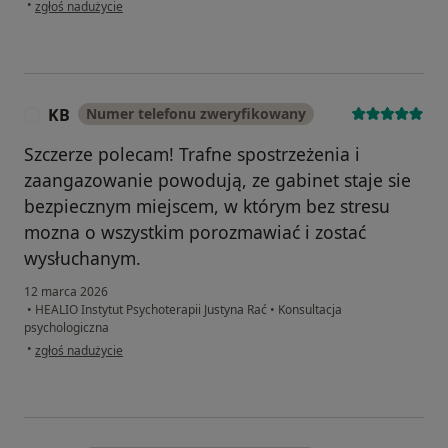
w opinii użytkownika Aniela
•
zgłoś nadużycie
KB
Numer telefonu zweryfikowany
K
Szczerze polecam! Trafne spostrzeżenia i
zaangazowanie powodują, ze gabinet staje sie
bezpiecznym miejscem, w którym bez stresu
mozna o wszystkim porozmawiać i zostać
wysłuchanym.
12 marca 2026
•
HEALIO Instytut Psychoterapii Justyna Rać
•
Konsultacja
psychologiczna
w opinii użytkownika KB
•
zgłoś nadużycie