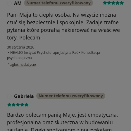
AM
Numer telefonu zweryfikowany
A
Pani Maja to ciepła osoba. Na wizycie można
czuć się bezpiecznie i spokojnie. Zadaje trafne
pytania które potrafią nakierować na właściwe
tory. Polecam
30 stycznia 2026
•
HEALIO Instytut Psychoterapii Justyna Rać
•
Konsultacja
psychologiczna
w opinii użytkownika AM
•
zgłoś nadużycie
Gabriela
Numer telefonu zweryfikowany
G
Bardzo polecam panią Maje, jest empatyczna,
profesjonalna oraz skuteczna w budowaniu
zaufania. Dzięki spotkaniom z nią zyskałam