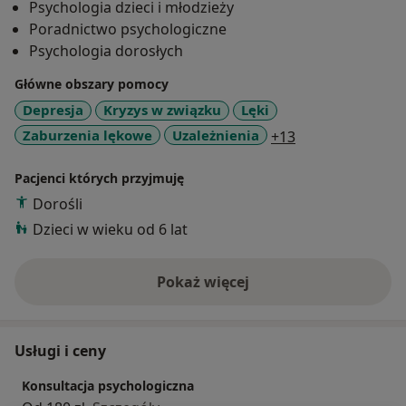
Psychologia dzieci i młodzieży
różnych krajach i kulturach, oferuję wsparcie również
Poradnictwo psychologiczne
w języku angielskim, który obok polskiego jest moim
Psychologia dorosłych
językiem natywnym.
Główne obszary pomocy
Depresja
Kryzys w związku
Lęki
a11y_sr_more_d
Zaburzenia lękowe
Uzależnienia
+13
Pacjenci których przyjmuję
Dorośli
Dzieci w wieku od 6 lat
Pokaż więcej
o doświadczeniu
Usługi i ceny
Konsultacja psychologiczna