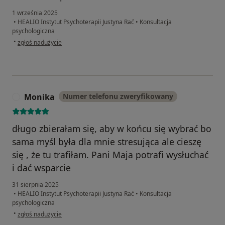
1 września 2025
•
HEALIO Instytut Psychoterapii Justyna Rać
•
Konsultacja
psychologiczna
w opinii użytkownika Paulina
•
zgłoś nadużycie
Monika
Numer telefonu zweryfikowany
M
długo zbierałam się, aby w końcu się wybrać bo
sama myśl była dla mnie stresująca ale cieszę
się , że tu trafiłam. Pani Maja potrafi wysłuchać
i dać wsparcie
31 sierpnia 2025
•
HEALIO Instytut Psychoterapii Justyna Rać
•
Konsultacja
psychologiczna
w opinii użytkownika Monika
•
zgłoś nadużycie