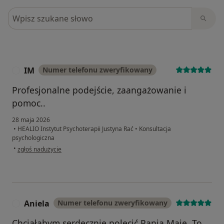
Szukaj w opiniach
IM
Numer telefonu zweryfikowany
I
Profesjonalne podejście, zaangażowanie i
pomoc..
28 maja 2026
•
HEALIO Instytut Psychoterapii Justyna Rać
•
Konsultacja
psychologiczna
w opinii użytkownika IM
•
zgłoś nadużycie
Aniela
Numer telefonu zweryfikowany
A
Chciałabym serdecznie polecić Panią Maję. To