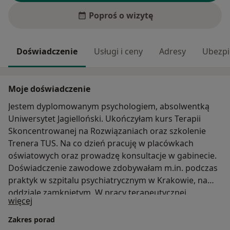
Poproś o wizytę
Doświadczenie
Usługi i ceny
Adresy
Ubezpi
Moje doświadczenie
Jestem dyplomowanym psychologiem, absolwentką
Uniwersytet Jagielloński. Ukończyłam kurs Terapii
Skoncentrowanej na Rozwiązaniach oraz szkolenie
Trenera TUS. Na co dzień pracuję w placówkach
oświatowych oraz prowadzę konsultacje w gabinecie.
Doświadczenie zawodowe zdobywałam m.in. podczas
praktyk w szpitalu psychiatrycznym w Krakowie, na
oddziale zamkniętym. W pracy terapeutycznej
O mnie
więcej
szczególnie cenię indywidualne podejście do każdego
człowieka oraz budowanie relacji opartej na zaufaniu i
Zakres porad
poczuciu bezpieczeństwa. Jako osoba wychowana w