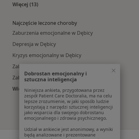
Więcej (13)
Więcej w kategorii: W pobliżu Dębicy
Najczęście leczone choroby
Zaburzenia emocjonalne w Dębicy
Depresja w Dębicy
Kryzys emocjonalny w Dębicy
Zaburzenia lękowe w Dębicy
Dobrostan emocjonalny i
Zaburzenia nastroju w Dębicy
sztuczna inteligencja
Więcej (15)
Niniejsza ankieta, przygotowana przez
Więcej w kategorii: Najczęście leczone chorob
zespół Patient Care Doctoralia, ma na celu
lepsze zrozumienie, w jaki sposób ludzie
korzystają z narzędzi sztucznej inteligencji
jako wsparcia dla swojego dobrostanu
emocjonalnego i zdrowia psychicznego.
Udział w ankiecie jest anonimowy, a wyniki
będą analizowane i prezentowane
Serwis