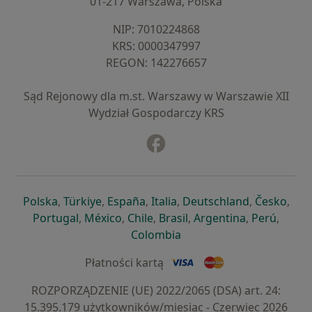
01-217 Warszawa, Polska
NIP: ⁠7010224868
KRS: ⁠0000347997
REGON: ⁠142276657
Sąd Rejonowy dla m.st. Warszawy w Warszawie XII
Wydział Gospodarczy KRS
Facebook
otwiera się w nowej karcie
otwiera się w nowej karcie
otwiera się w nowej karcie
otwiera się w nowej karcie
otwiera się w nowej karci
otwiera się
otwi
Polska
,
Türkiye
,
España
,
Italia
,
Deutschland
,
Česko
,
otwiera się w nowej karcie
otwiera się w nowej karcie
otwiera się w nowej karcie
otwiera się w nowej kar
otwiera się 
otwier
Portugal
,
México
,
Chile
,
Brasil
,
Argentina
,
Perú
,
otwiera się w nowej karc
Colombia
Płatności kartą
ROZPORZĄDZENIE (UE) 2022/2065 (DSA) art. 24:
15.395.179 użytkowników/miesiąc - Czerwiec 2026