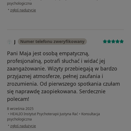
psychologiczna
w opinii użytkownika I
•
zgłoś nadużycie
J
Numer telefonu zweryfikowany
Pani Maja jest osobą empatyczną,
profesjonalną, potrafi słuchać i widać jej
zaangażowanie. Wizyty przebiegają w bardzo
przyjaznej atmosferze, pełnej zaufania i
zrozumienia. Od pierwszego spotkania czułam
się naprawdę zaopiekowana. Serdecznie
polecam!
8 września 2025
•
HEALIO Instytut Psychoterapii Justyna Rać
•
Konsultacja
psychologiczna
w opinii użytkownika J
•
zgłoś nadużycie