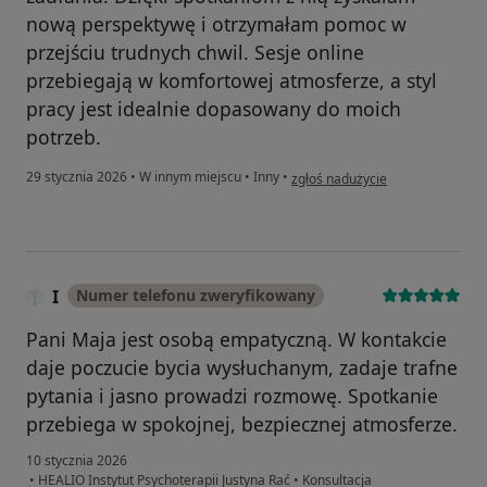
nową perspektywę i otrzymałam pomoc w
przejściu trudnych chwil. Sesje online
przebiegają w komfortowej atmosferze, a styl
pracy jest idealnie dopasowany do moich
potrzeb.
w opinii użytkownika Gabriela
29 stycznia 2026
•
W innym miejscu
•
Inny
•
zgłoś nadużycie
I
Numer telefonu zweryfikowany
Pani Maja jest osobą empatyczną. W kontakcie
daje poczucie bycia wysłuchanym, zadaje trafne
pytania i jasno prowadzi rozmowę. Spotkanie
przebiega w spokojnej, bezpiecznej atmosferze.
10 stycznia 2026
•
HEALIO Instytut Psychoterapii Justyna Rać
•
Konsultacja