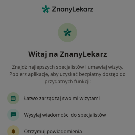
Me
Czego szukasz?
Strona Główna
Stomatolog
Warszawa
Magdalena P
Zmień miasto
Witaj na ZnanyLekarz
Znajdź najlepszych specjalistów i umawiaj wizyty.
Pobierz aplikację, aby uzyskać bezpłatny dostęp do
przydatnych funkcji:
lek. dent.
Magdalena Prokop
O specjalizacjach
Stomatolog
·
Więcej
Łatwo zarządzaj swoimi wizytami
Warszawa
2 adresy
2 opinie
Wysyłaj wiadomości do specjalistów
Pokaż dane kontaktowe
Otrzymuj powiadomienia