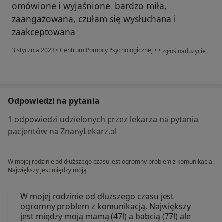
omówione i wyjaśnione, bardzo miła,
zaangażowana, czułam się wysłuchana i
zaakceptowana
w opinii użytkownika J
3 stycznia 2023
•
Centrum Pomocy Psychologicznej
•
•
zgłoś nadużycie
Odpowiedzi na pytania
1 odpowiedzi udzielonych przez lekarza na pytania
pacjentów na ZnanyLekarz.pl
W mojej rodzinie od dłuższego czasu jest ogromny problem z komunikacją.
Największy jest między moją
W mojej rodzinie od dłuższego czasu jest
ogromny problem z komunikacją. Największy
jest między moją mamą (47l) a babcią (77l) ale