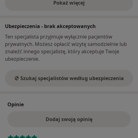
Pokaż więcej
oraz zaufania. Skupiam się na empatycznym
o adresie
rozumieniu trudności Klienta, znalezieniu ich
przyczyny oraz wsparciu w ich rozwiązywaniu. Pracę
Ubezpieczenia - brak akceptowanych
poddaję regularnej superwizji, kieruję się zasadami
Kodeksu Etyczno-Zawodowego Psychologa, Stale
Ten specjalista przyjmuje wyłącznie pacjentów
podnoszę swoje kwalifikacje i rozwijam kompetencje
prywatnych. Możesz opłacić wizytę samodzielnie lub
w tematach związanych ze zdrowiem psychicznym i
znaleźć innego specjalistę, który akceptuje Twoje
pracą terapeutyczną.
ubezpieczenie.
Szukaj specjalistów według ubezpieczenia
Opinie
Dodaj swoją opinię