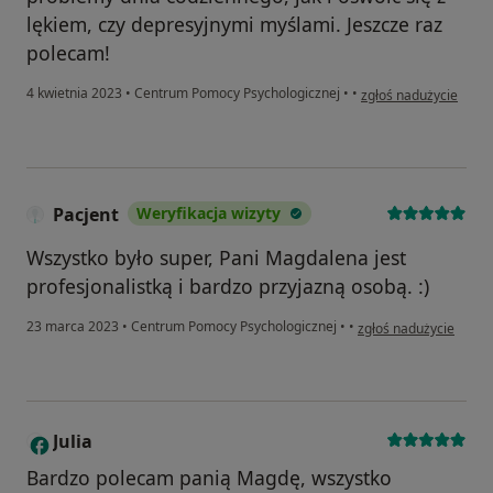
lękiem, czy depresyjnymi myślami. Jeszcze raz
polecam!
w opinii użytkownika 
4 kwietnia 2023
•
Centrum Pomocy Psychologicznej
•
•
zgłoś nadużycie
Pacjent
Weryfikacja wizyty
Wszystko było super, Pani Magdalena jest
profesjonalistką i bardzo przyjazną osobą. :)
w opinii użytkownika P
23 marca 2023
•
Centrum Pomocy Psychologicznej
•
•
zgłoś nadużycie
Julia
J
Bardzo polecam panią Magdę, wszystko