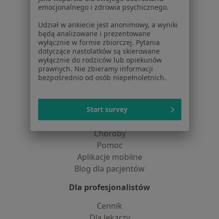
O nas
emocjonalnego i zdrowia psychicznego.
Praca
Rekrutujemy!
Udział w ankiecie jest anonimowy, a wyniki
Partnerzy
będą analizowane i prezentowane
Centrum prasowe
wyłącznie w formie zbiorczej. Pytania
Kontakt
dotyczące nastolatków są skierowane
wyłącznie do rodziców lub opiekunów
Dla pacjentów
prawnych. Nie zbieramy informacji
bezpośrednio od osób niepełnoletnich.
Lekarze
Placówki medyczne
Start survey
Pytania i odpowiedzi
Usługi i zabiegi
Choroby
Pomoc
Aplikacje mobilne
Blog dla pacjentów
Dla profesjonalistów
Cennik
Dla lekarzy