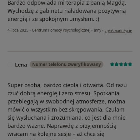
Bardzo odpowiada mi terapia z panią Magdą.
Wychodzę z gabinetu naładowana pozytywną
energią i ze spokojnym umysłem. :)
w opinii użytkownika
4 lipca 2025
•
Centrum Pomocy Psychologicznej
•
Inny
•
zgłoś nadużycie
Lena
Numer telefonu zweryfikowany
L
Super osoba, bardzo ciepła i otwarta. Od razu
czuć dobrą energię i zero stresu. Spotkania
przebiegają w swobodnej atmosferze, można
mówić o wszystkim bez skrępowania. Czułam
się wysłuchana i zrozumiana, co jest dla mnie
bardzo ważne. Naprawdę z przyjemnością
wracam na kolejne sesje – aż chce się