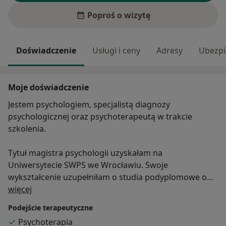
Poproś o wizytę
Doświadczenie
Usługi i ceny
Adresy
Ubezpi
Moje doświadczenie
Jestem psychologiem, specjalistą diagnozy
psychologicznej oraz psychoterapeutą w trakcie
szkolenia.
Tytuł magistra psychologii uzyskałam na
Uniwersytecie SWPS we Wrocławiu. Swoje
wykształcenie uzupełniłam o studia podyplomowe o
O mnie
kierunku Praktyczna Diagnoza Psychologiczna.
więcej
Aktualnie uczestniczę w rekomendowanej przez
Podejście terapeutyczne
Polskie Towarzystwo Terapii Poznawczej i
Psychoterapia
Behawioralnej Szkole Psychoterapii Crescentia we