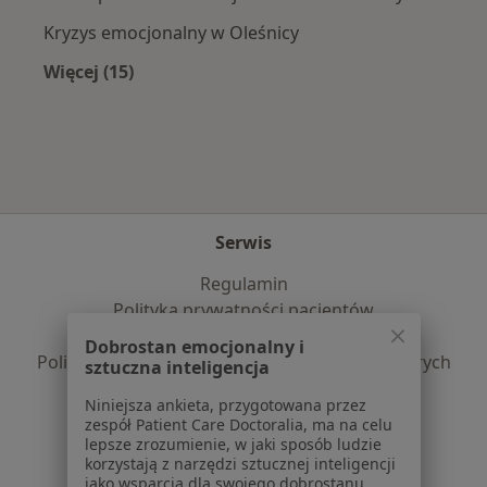
Kryzys emocjonalny w Oleśnicy
Więcej (15)
Więcej w kategorii: Najczęście leczone chorob
Serwis
Regulamin
Polityka prywatności pacjentów
Polityka prywatności profesjonalistów
Dobrostan emocjonalny i
Polityka prywatności dla profesjonalistów, których
sztuczna inteligencja
dane pozyskaliśmy samodzielnie
Niniejsza ankieta, przygotowana przez
Polityka cookies
zespół Patient Care Doctoralia, ma na celu
Jak działają wyniki wyszukiwania
lepsze zrozumienie, w jaki sposób ludzie
korzystają z narzędzi sztucznej inteligencji
Dostępność
jako wsparcia dla swojego dobrostanu