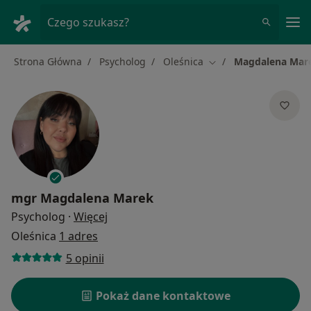
Me
Czego szukasz?
Strona Główna
Psycholog
Oleśnica
Magdalena Mar
Zmień miasto
mgr
Magdalena Marek
O specjalizacjach
Psycholog
·
Więcej
Oleśnica
1 adres
5 opinii
Pokaż dane kontaktowe