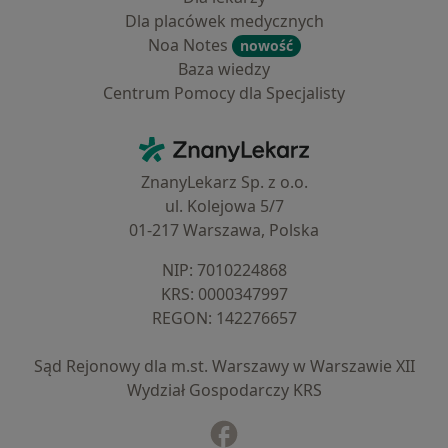
Dla placówek medycznych
Noa Notes
nowość
Baza wiedzy
Centrum Pomocy dla Specjalisty
Kontakt
ZnanyLekarz - Strona główna
ZnanyLekarz Sp. z o.o.
ul. Kolejowa 5/7
01-217 Warszawa, Polska
NIP: ⁠7010224868
KRS: ⁠0000347997
REGON: ⁠142276657
Sąd Rejonowy dla m.st. Warszawy w Warszawie XII
Wydział Gospodarczy KRS
Facebook
otwiera się w nowej karcie