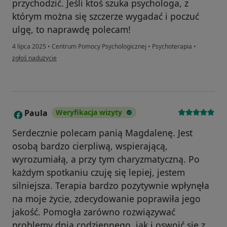
przychodzić. Jeśli ktoś szuka psychologa, z
którym można się szczerze wygadać i poczuć
ulgę, to naprawdę polecam!
4 lipca 2025
•
Centrum Pomocy Psychologicznej
•
Psychoterapia
•
w opinii użytkownika Lena
zgłoś nadużycie
Paula
Weryfikacja wizyty
P
Serdecznie polecam panią Magdalenę. Jest
osobą bardzo cierpliwą, wspierającą,
wyrozumiałą, a przy tym charyzmatyczną. Po
każdym spotkaniu czuję się lepiej, jestem
silniejsza. Terapia bardzo pozytywnie wpłynęła
na moje życie, zdecydowanie poprawiła jego
jakość. Pomogła zarówno rozwiązywać
problemy dnia codziennego, jak i oswoić się z