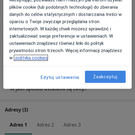
Badania histopatologiczne
Szczegóły
plików cookie (lub podobnych technologii) do zbierania
danych do celów statystycznych i dostarczania treści w
oparciu o Twoje zwyczaje przeglądania stron
Implantacja esperalu
internetowych. W każdej chwili możesz sprawdzić i
Od 600 zł
Szczegóły
zaktualizować swoje preferencje w ustawieniach. W
ustawieniach znajdziesz również linki do polityk
Konsultacja ortopedyczna
prywatności stron trzecich. Więcej informacji znajdziesz
Szczegóły
w
polityka cookies
+ 9 usług
Zaakceptuj
Edytuj ustawienia
W jaki sposób ustalane są ceny?
Adresy (3)
Adres 1
Adres 2
Adres 3