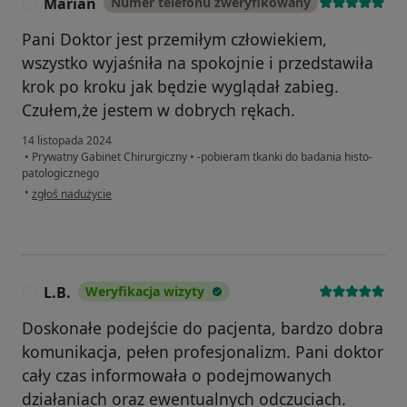
Marian
Numer telefonu zweryfikowany
M
Pani Doktor jest przemiłym człowiekiem,
wszystko wyjaśniła na spokojnie i przedstawiła
krok po kroku jak będzie wyglądał zabieg.
Czułem,że jestem w dobrych rękach.
14 listopada 2024
•
Prywatny Gabinet Chirurgiczny
•
-pobieram tkanki do badania histo-
patologicznego
w opinii użytkownika Marian
•
zgłoś nadużycie
L.B.
Weryfikacja wizyty
L
Doskonałe podejście do pacjenta, bardzo dobra
komunikacja, pełen profesjonalizm. Pani doktor
cały czas informowała o podejmowanych
działaniach oraz ewentualnych odczuciach.