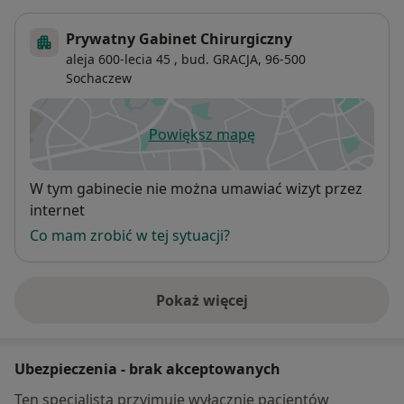
Prywatny Gabinet Chirurgiczny
aleja 600-lecia 45 , bud. GRACJA,
96-500
Sochaczew
Powiększ mapę
otwiera się w nowej karcie
Dostępność
W tym gabinecie nie można umawiać wizyt przez
internet
Co mam zrobić w tej sytuacji?
Pokaż więcej
o adresie
Ubezpieczenia - brak akceptowanych
Ten specjalista przyjmuje wyłącznie pacjentów