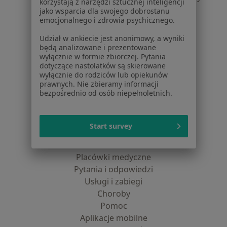
korzystają z narzędzi sztucznej inteligencji
dane pozyskaliśmy samodzielnie
jako wsparcia dla swojego dobrostanu
emocjonalnego i zdrowia psychicznego.
Polityka cookies
Jak działają wyniki wyszukiwania
Udział w ankiecie jest anonimowy, a wyniki
Dostępność
będą analizowane i prezentowane
wyłącznie w formie zbiorczej. Pytania
O nas
dotyczące nastolatków są skierowane
Praca
Rekrutujemy!
wyłącznie do rodziców lub opiekunów
Partnerzy
prawnych. Nie zbieramy informacji
bezpośrednio od osób niepełnoletnich.
Centrum prasowe
Kontakt
Dla pacjentów
Start survey
Lekarze
Placówki medyczne
Pytania i odpowiedzi
Usługi i zabiegi
Choroby
Pomoc
Aplikacje mobilne