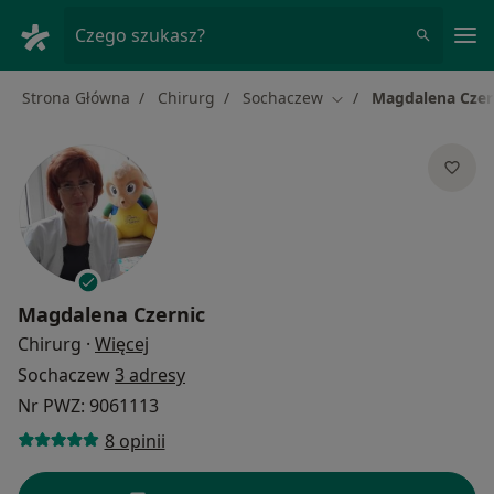
Me
Czego szukasz?
Strona Główna
Chirurg
Sochaczew
Magdalena Czer
Zmień miasto
Magdalena Czernic
O specjalizacjach
Chirurg
·
Więcej
Sochaczew
3 adresy
Nr PWZ: 9061113
8 opinii