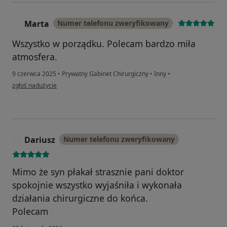
Marta
Numer telefonu zweryfikowany
M
Wszystko w porządku. Polecam bardzo miła
atmosfera.
9 czerwca 2025
•
Prywatny Gabinet Chirurgiczny
•
Inny
•
w opinii użytkownika Marta
zgłoś nadużycie
Dariusz
Numer telefonu zweryfikowany
D
Mimo że syn płakał strasznie pani doktor
spokojnie wszystko wyjaśniła i wykonała
działania chirurgiczne do końca.
Polecam