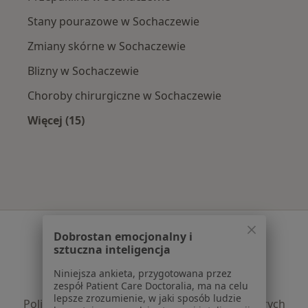
Stany pourazowe w Sochaczewie
Zmiany skórne w Sochaczewie
Blizny w Sochaczewie
Choroby chirurgiczne w Sochaczewie
Więcej (15)
Więcej w kategorii: Najczęście leczone chorob
Serwis
Dobrostan emocjonalny i
sztuczna inteligencja
Regulamin
Polityka prywatności pacjentów
Niniejsza ankieta, przygotowana przez
zespół Patient Care Doctoralia, ma na celu
Polityka prywatności profesjonalistów
lepsze zrozumienie, w jaki sposób ludzie
Polityka prywatności dla profesjonalistów, których