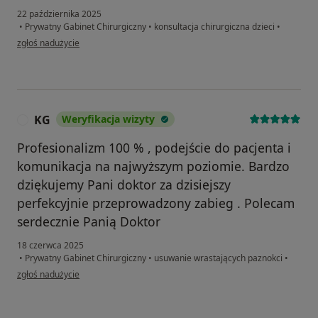
22 października 2025
•
Prywatny Gabinet Chirurgiczny
•
konsultacja chirurgiczna dzieci
•
w opinii użytkownika Grzegorz W.
zgłoś nadużycie
KG
Weryfikacja wizyty
K
Profesionalizm 100 % , podejście do pacjenta i
komunikacja na najwyższym poziomie. Bardzo
dziękujemy Pani doktor za dzisiejszy
perfekcyjnie przeprowadzony zabieg . Polecam
serdecznie Panią Doktor
18 czerwca 2025
•
Prywatny Gabinet Chirurgiczny
•
usuwanie wrastających paznokci
•
w opinii użytkownika KG
zgłoś nadużycie