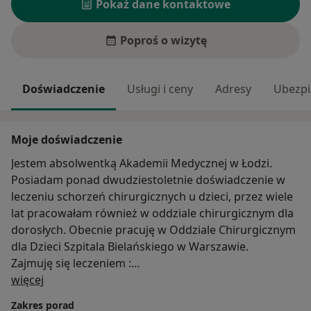
Pokaż dane kontaktowe
Poproś o wizytę
Doświadczenie
Usługi i ceny
Adresy
Ubezpi
Moje doświadczenie
Jestem absolwentką Akademii Medycznej w Łodzi.
Posiadam ponad dwudziestoletnie doświadczenie w
leczeniu schorzeń chirurgicznych u dzieci, przez wiele
lat pracowałam również w oddziale chirurgicznym dla
dorosłych. Obecnie pracuję w Oddziale Chirurgicznym
dla Dzieci Szpitala Bielańskiego w Warszawie.
Zajmuję się leczeniem :
O mnie
-wad wrodzonych
więcej
-urazów kostno-stawowych
Zakres porad