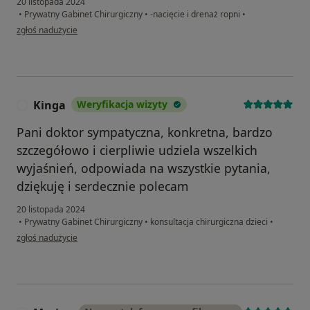
20 listopada 2024
•
Prywatny Gabinet Chirurgiczny
•
-nacięcie i drenaż ropni
•
w opinii użytkownika Dariusz
zgłoś nadużycie
Kinga
Weryfikacja wizyty
K
Pani doktor sympatyczna, konkretna, bardzo
szczegółowo i cierpliwie udziela wszelkich
wyjaśnień, odpowiada na wszystkie pytania,
dziękuję i serdecznie polecam
20 listopada 2024
•
Prywatny Gabinet Chirurgiczny
•
konsultacja chirurgiczna dzieci
•
w opinii użytkownika Kinga
zgłoś nadużycie