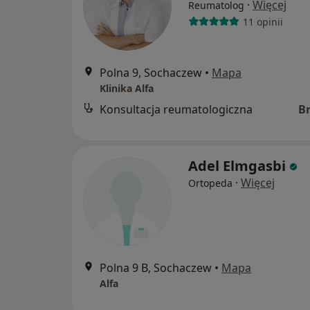
·
Więcej
Reumatolog
11 opinii
Polna 9, Sochaczew
•
Mapa
Klinika Alfa
Konsultacja reumatologiczna
B
Adel Elmgasbi
·
Więcej
Ortopeda
Polna 9 B, Sochaczew
•
Mapa
Alfa