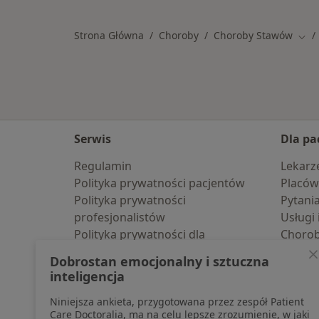
Strona Główna
Choroby
Choroby Stawów
Zmie
Serwis
Dla pa
Regulamin
Lekarz
Polityka prywatności pacjentów
Placów
Polityka prywatności
Pytani
profesjonalistów
Usługi 
Polityka prywatności dla
Choro
profesjonalistów, których dane
Pomoc
Dobrostan emocjonalny i sztuczna
pozyskaliśmy samodzielnie
Aplika
inteligencja
Polityka cookies
Blog d
Niniejsza ankieta, przygotowana przez zespół Patient
Jak działają wyniki wyszukiwania
Care Doctoralia, ma na celu lepsze zrozumienie, w jaki