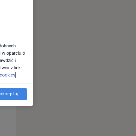
odobnych
i w oparciu o
awdzić i
Wt,
Śr,
Czw,
wnież linki
11 Sie
12 Sie
13 Sie
 cookies
akceptuj