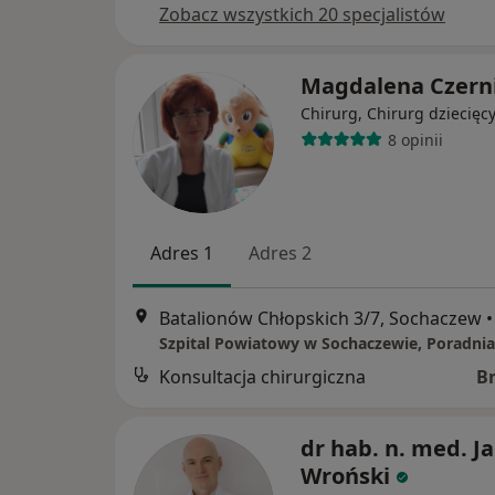
Zobacz wszystkich 20 specjalistów
Magdalena Czern
Chirurg, Chirurg dziecięc
8 opinii
Adres 1
Adres 2
Batalionów Chłopskich 3/7, Sochaczew
•
Konsultacja chirurgiczna
B
dr hab. n. med. J
Wroński