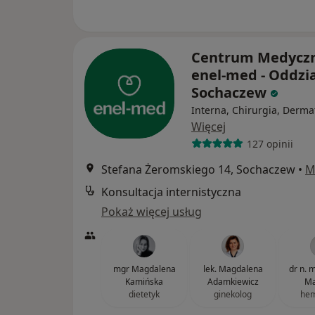
Centrum Medycz
enel-med - Oddzia
Sochaczew
Interna, Chirurgia, Derma
Więcej
127 opinii
Stefana Żeromskiego 14, Sochaczew
•
M
Konsultacja internistyczna
Pokaż więcej usług
mgr Magdalena
lek. Magdalena
dr n. 
Kamińska
Adamkiewicz
Ma
dietetyk
ginekolog
hem