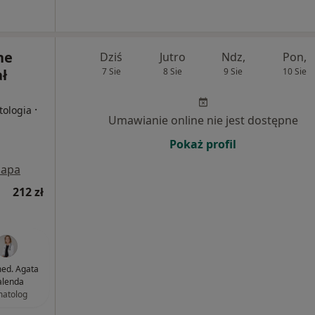
ne
Dziś
Jutro
Ndz,
Pon,
ł
7 Sie
8 Sie
9 Sie
10 Sie
·
tologia
Umawianie online nie jest dostępne
Pokaż profil
apa
212 zł
med. Agata
lenda
atolog