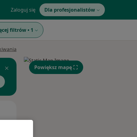
Zaloguj się
Dla profesjonalistów
ęcej filtrów
•
1
ukiwania
Powiększ mapę
Wt,
Śr,
Czw,
11 Sie
12 Sie
13 Sie