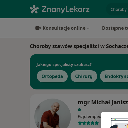
specjaliz
Konsultacje online
Dostępne t
Choroby stawów specjaliści w Sochacz
Jakiego specjalisty szukasz?
Ortopeda
Chirurg
Endokryn
mgr Michał Janis
·
Więcej
Fizjoterapeuta
120 opinii