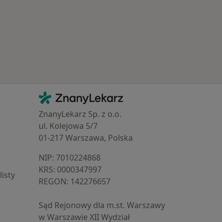
Kontakt
ZnanyLekarz - Strona główna
ZnanyLekarz Sp. z o.o.
ul. Kolejowa 5/7
01-217 Warszawa, Polska
NIP: ⁠7010224868
KRS: ⁠0000347997
isty
REGON: ⁠142276657
Sąd Rejonowy dla m.st. Warszawy
w Warszawie XII Wydział