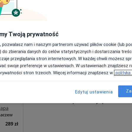
Poproś o wizytę
od 180 zł
my Twoją prywatność
, pozwalasz nam i naszym partnerom używać plików cookie (lub p
) do zbierania danych do celów statystycznych i dostarczania treśc
zaje przeglądania stron internetowych. W każdej chwili możesz spr
Dziś
Jutro
Ndz,
Pon,
wać swoje preferencje w ustawieniach. W ustawieniach znajdziesz ró
7 Sie
8 Sie
9 Sie
10 Sie
prywatności stron trzecich. Więcej informacji znajdziesz w
polityka
Umawianie online nie jest dostępne
Za
Edytuj ustawienia
Poproś o wizytę
apa
haczew
289 zł