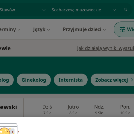
acja, badanie lub nazwisko
miasto lub dzielnica
erminy
Język
Przyjmuje dzieci
Wi
ewie
Jak działają wyniki wysz
olog
Ginekolog
Internista
Zobacz więcej
zewski
Dziś
Jutro
Ndz,
Pon,
7 Sie
8 Sie
9 Sie
10 Sie
Umawianie online nie jest dostępne