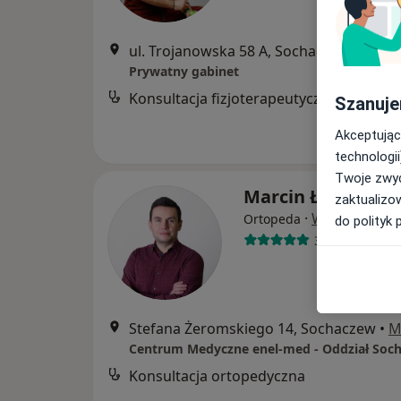
ul. Trojanowska 58 A, Sochaczew
•
Mapa
Prywatny gabinet
Konsultacja fizjoterapeutyczna
Szanuje
Akceptując
technologii
Twoje zwyc
Marcin Łabędzki
zaktualizo
·
Więcej
Ortopeda
do polityk 
3 opinie
Stefana Żeromskiego 14, Sochaczew
•
M
Centrum Medyczne enel-med - Oddział Soc
Konsultacja ortopedyczna