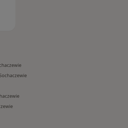
ochaczewie
 Sochaczewie
haczewie
czewie
 Schorzenia w Sochaczewie