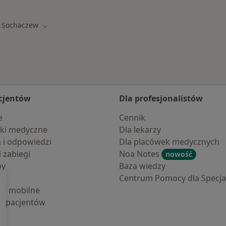
Sochaczew
ń miasto
Zmień miasto
cjentów
Dla profesjonalistów
e
Cennik
ki medyczne
Dla lekarzy
a i odpowiedzi
Dla placówek medycznych
i zabiegi
Noa Notes
nowość
by
Baza wiedzy
Centrum Pomocy dla Specjal
cje mobilne
la pacjentów