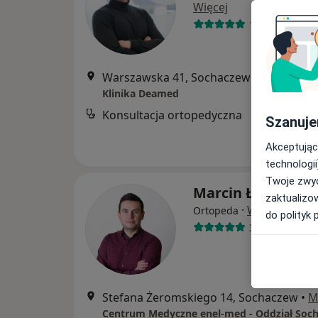
Więcej
13 opinii
Warszawska 41, Sochaczew
•
Mapa
Klinika Deamed
Konsultacja ortopedyczna
Szanuje
Akceptując
technologii
Twoje zwyc
Marcin Łabędzki
zaktualizo
·
Więcej
Ortopeda
do polityk 
3 opinie
Stefana Żeromskiego 14, Sochaczew
•
M
Centrum Medyczne enel-med - Oddział Soc