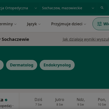
acja, badanie lub nazwisko
miasto lub dzielnica
erminy
Język
Przyjmuje dzieci
Wi
w Sochaczewie
Jak działają wyniki wysz
Dermatolog
Endokrynolog
ka
Dziś
Jutro
Ndz,
Pon,
7 Sie
8 Sie
9 Sie
10 Sie
·
rtopeda)