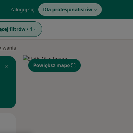
Zaloguj się
Dla profesjonalistów
ęcej filtrów
•
1
ukiwania
Powiększ mapę
Wt,
Śr,
Czw,
11 Sie
12 Sie
13 Sie