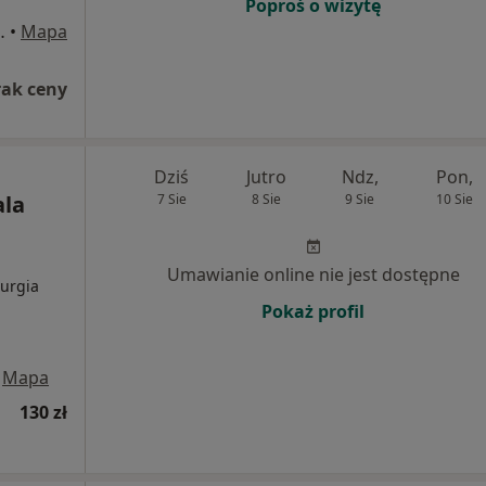
Poproś o wizytę
wskiego, Sochaczew
•
Mapa
rak ceny
Dziś
Jutro
Ndz,
Pon,
ala
7 Sie
8 Sie
9 Sie
10 Sie
Umawianie online nie jest dostępne
rurgia
Pokaż profil
Mapa
130 zł