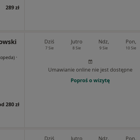
289 zł
kowski
Dziś
Jutro
Ndz,
Pon,
7 Sie
8 Sie
9 Sie
10 Sie
·
rtopeda)
Umawianie online nie jest dostępne
Poproś o wizytę
od 280 zł
Dziś
Jutro
Ndz,
Pon,