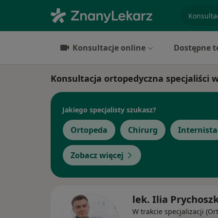
specjaliz
Konsultacje online
Dostępne t
Konsultacja ortopedyczna specjaliści 
Jakiego specjalisty szukasz?
Ortopeda
Chirurg
Internista
Zobacz więcej
lek. Ilia Prychosz
W trakcie specjalizacji (O