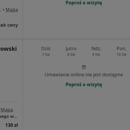
Poproś o wizytę
CJA, Sochaczew
•
Mapa
rak ceny
rowski
Dziś
Jutro
Ndz,
Pon,
7 Sie
8 Sie
9 Sie
10 Sie
Umawianie online nie jest dostępne
Poproś o wizytę
Mapa
Zespół Opieki Zdrowotnej Szpitala Powiatowego w Sochaczewie
130 zł