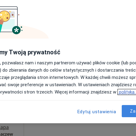
Umawianie online nie jest dostępne
Poproś o wizytę
od 280 zł
my Twoją prywatność
, pozwalasz nam i naszym partnerom używać plików cookie (lub p
) do zbierania danych do celów statystycznych i dostarczania treśc
zaje przeglądania stron internetowych. W każdej chwili możesz spr
Dziś
Jutro
Ndz,
Pon,
wać swoje preferencje w ustawieniach. W ustawieniach znajdziesz ró
7 Sie
8 Sie
9 Sie
10 Sie
prywatności stron trzecich. Więcej informacji znajdziesz w
polityka
Umawianie online nie jest dostępne
Za
Edytuj ustawienia
Poproś o wizytę
apa
haczew