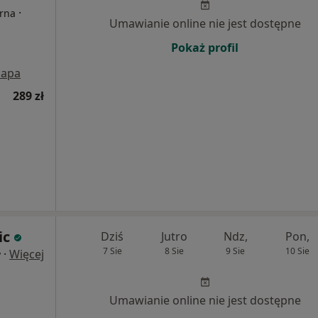
·
erna
Umawianie online nie jest dostępne
Pokaż profil
apa
289 zł
ic
Dziś
Jutro
Ndz,
Pon,
7 Sie
8 Sie
9 Sie
10 Sie
·
Więcej
y
Umawianie online nie jest dostępne