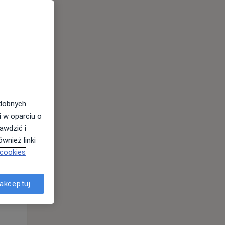
odobnych
i w oparciu o
awdzić i
Wt,
Śr,
Czw,
wnież linki
11 Sie
12 Sie
13 Sie
 cookies
akceptuj