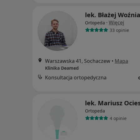
lek. Błażej Woźni
·
Więcej
Ortopeda
33 opinie
Warszawska 41, Sochaczew
•
Mapa
Klinika Deamed
Konsultacja ortopedyczna
lek. Mariusz Ocie
Ortopeda
4 opinie