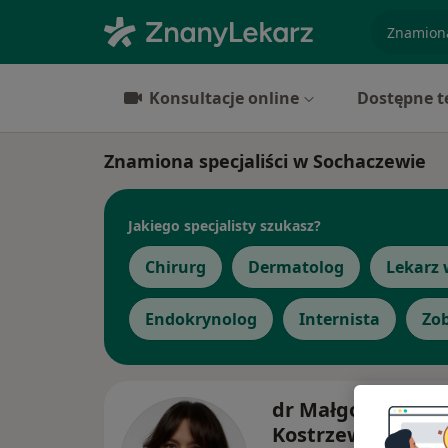
specjaliz
Konsultacje online
Dostępne t
Znamiona specjaliści w Sochaczewie
Jakiego specjalisty szukasz?
Chirurg
Dermatolog
Lekarz 
Endokrynolog
Internista
Zob
dr Małgorzata
Kostrzewa