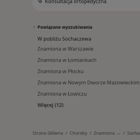
Konsultacja ortopedyczna
Powiązane wyszukiwania
W pobliżu Sochaczewa
Znamiona w Warszawie
Znamiona w Łomiankach
Znamiona w Płocku
Znamiona w Nowym Dworze Mazowieckim
Znamiona w Łowiczu
Więcej (12)
Więcej w kategorii: W pobliżu Soch
Strona Główna
Choroby
Znamiona
Socha
Zmień mia