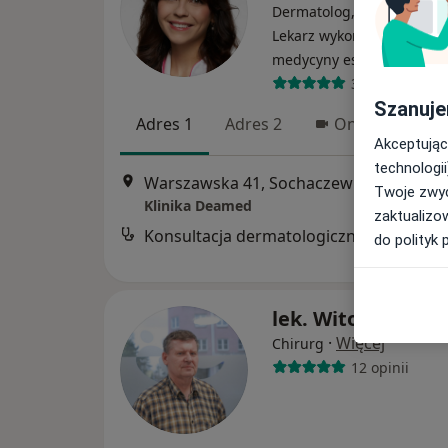
Dermatolog, Dermatolog d
Lekarz wykonujący zabieg
·
Wi
medycyny estetycznej
316 opinii
Szanuje
Adres 1
Adres 2
Online
Akceptując
technologii
Warszawska 41, Sochaczew
•
Mapa
Twoje zwyc
Klinika Deamed
zaktualizo
Konsultacja dermatologiczna
do polityk 
lek. Witold Chudz
·
Więcej
Chirurg
12 opinii