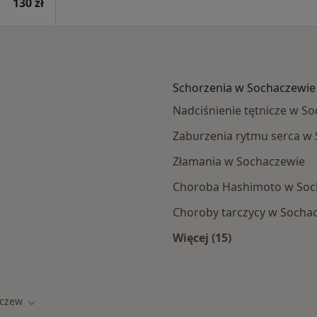
130 zł
Schorzenia w Sochaczewie
Nadciśnienie tętnicze w S
Zaburzenia rytmu serca w
Złamania w Sochaczewie
Choroba Hashimoto w Soc
Choroby tarczycy w Socha
Więcej (15)
aczewa
Więcej w kategorii:
czew
sto
Zmień miasto