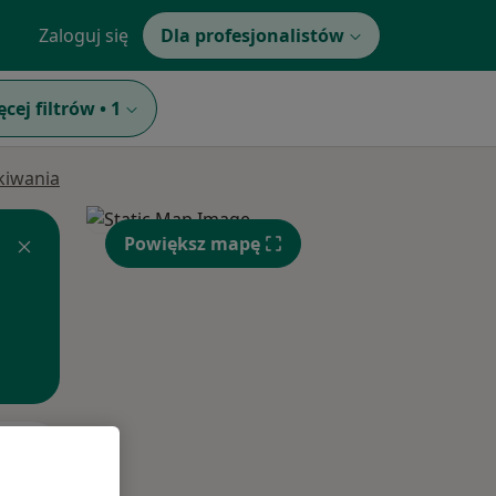
Zaloguj się
Dla profesjonalistów
ęcej filtrów
•
1
ukiwania
Powiększ mapę
Śr,
Czw,
Pt,
12 Sie
13 Sie
14 Sie