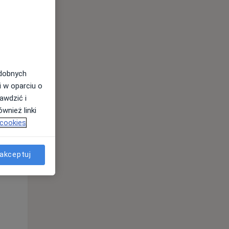
odobnych
i w oparciu o
awdzić i
wnież linki
 cookies
akceptuj
Śr,
Czw,
Pt,
12 Sie
13 Sie
14 Sie