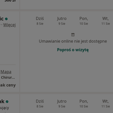
300 zł
ic
Dziś
Jutro
Pon,
Wt,
8 Sie
9 Sie
10 Sie
11 Sie
·
Więcej
y
Umawianie online nie jest dostępne
Poproś o wizytę
Mapa
Szpital Powiatowy w Sochaczewie, Poradnia Chirurgii Dziecięcej
rak ceny
ak
Dziś
Jutro
Pon,
Wt,
8 Sie
9 Sie
10 Sie
11 Sie
ujący