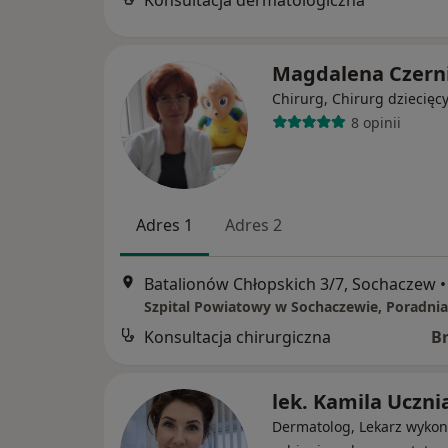
Konsultacja dermatologiczna
Magdalena Czern
Chirurg, Chirurg dziecięc
8 opinii
Adres 1
Adres 2
Batalionów Chłopskich 3/7, Sochaczew
•
Konsultacja chirurgiczna
B
lek. Kamila Uczni
Dermatolog, Lekarz wykon