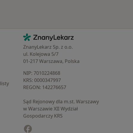
Kontakt
ZnanyLekarz - Strona główna
ZnanyLekarz Sp. z o.o.
ul. Kolejowa 5/7
01-217 Warszawa, Polska
NIP: ⁠7010224868
KRS: ⁠0000347997
isty
REGON: ⁠142276657
Sąd Rejonowy dla m.st. Warszawy
w Warszawie XII Wydział
Gospodarczy KRS
Facebook
otwiera się w nowej karcie