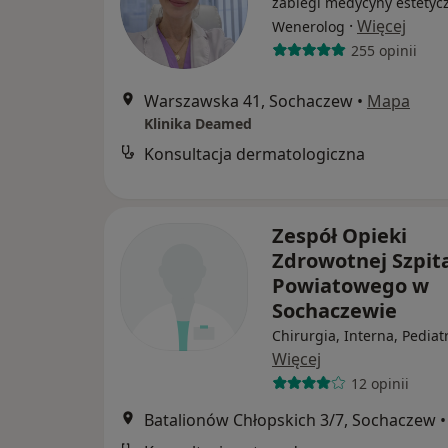
zabiegi medycyny estetycz
·
Więcej
Wenerolog
255 opinii
Warszawska 41, Sochaczew
•
Mapa
Klinika Deamed
Konsultacja dermatologiczna
Zespół Opieki
Zdrowotnej Szpit
Powiatowego w
Sochaczewie
Chirurgia, Interna, Pediat
Więcej
12 opinii
Batalionów Chłopskich 3/7, Sochaczew
•