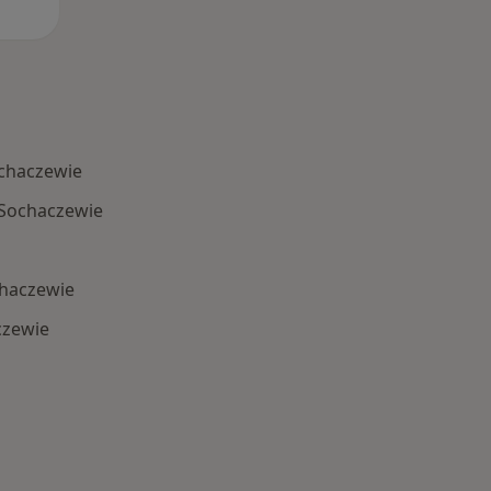
ochaczewie
 Sochaczewie
haczewie
czewie
 Schorzenia w Sochaczewie