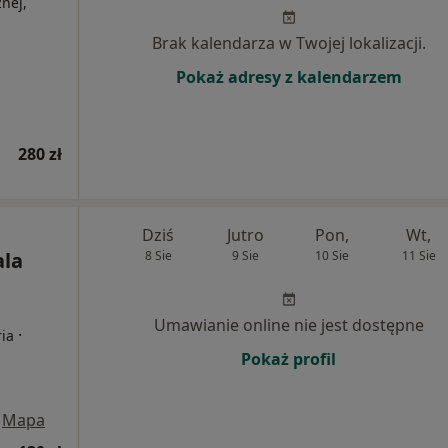
nej,
Brak kalendarza w Twojej lokalizacji.
Pokaż adresy z kalendarzem
280 zł
Dziś
Jutro
Pon,
Wt,
ala
8 Sie
9 Sie
10 Sie
11 Sie
Umawianie online nie jest dostępne
·
ria
Pokaż profil
Mapa