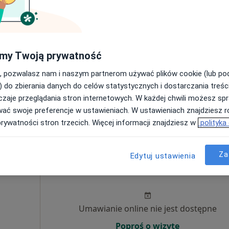
ziecięcy,
i
Umawianie online nie jest dostępne
ęcej
Poproś o wizytę
my Twoją prywatność
, pozwalasz nam i naszym partnerom używać plików cookie (lub p
) do zbierania danych do celów statystycznych i dostarczania treśc
zaje przeglądania stron internetowych. W każdej chwili możesz spr
wać swoje preferencje w ustawieniach. W ustawieniach znajdziesz ró
280 zł
prywatności stron trzecich. Więcej informacji znajdziesz w
polityka
Za
Edytuj ustawienia
ik
Dziś
Jutro
Pon,
Wt,
8 Sie
9 Sie
10 Sie
11 Sie
Umawianie online nie jest dostępne
Poproś o wizytę