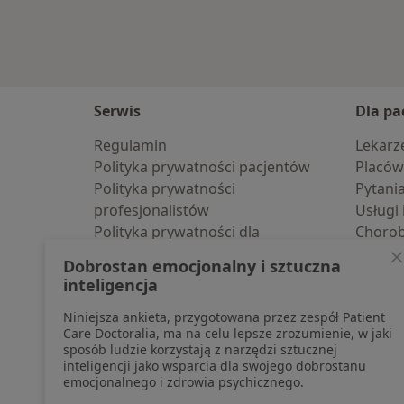
Serwis
Dla pa
Regulamin
Lekarz
Polityka prywatności pacjentów
Placów
Polityka prywatności
Pytani
profesjonalistów
Usługi 
Polityka prywatności dla
Choro
profesjonalistów, których dane
Pomoc
Dobrostan emocjonalny i sztuczna
pozyskaliśmy samodzielnie
Aplika
inteligencja
Polityka cookies
Blog d
Niniejsza ankieta, przygotowana przez zespół Patient
Jak działają wyniki wyszukiwania
Care Doctoralia, ma na celu lepsze zrozumienie, w jaki
Dostępność
sposób ludzie korzystają z narzędzi sztucznej
O nas
inteligencji jako wsparcia dla swojego dobrostanu
emocjonalnego i zdrowia psychicznego.
Praca
Rekrutujemy!