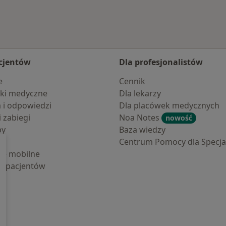
cjentów
Dla profesjonalistów
e
Cennik
ki medyczne
Dla lekarzy
a i odpowiedzi
Dla placówek medycznych
i zabiegi
Noa Notes
nowość
by
Baza wiedzy
Centrum Pomocy dla Specjal
cje mobilne
la pacjentów