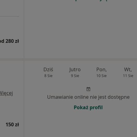
od 280 zł
Dziś
Jutro
Pon,
Wt,
8 Sie
9 Sie
10 Sie
11 Sie
Więcej
Umawianie online nie jest dostępne
Pokaż profil
150 zł