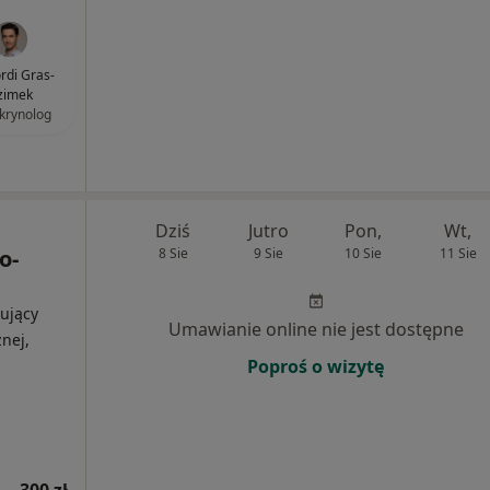
ordi Gras-
zimek
krynolog
Dziś
Jutro
Pon,
Wt,
o-
8 Sie
9 Sie
10 Sie
11 Sie
ujący
Umawianie online nie jest dostępne
nej,
Poproś o wizytę