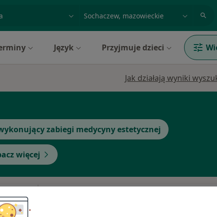
acja, badanie lub nazwisko
miasto lub dzielnica
erminy
Język
Przyjmuje dzieci
Wi
Jak działają wyniki wysz
wykonujący zabiegi medycyny estetycznej
acz więcej
Dziś
Jutro
Pon,
Wt,
8 Sie
9 Sie
10 Sie
11 Sie