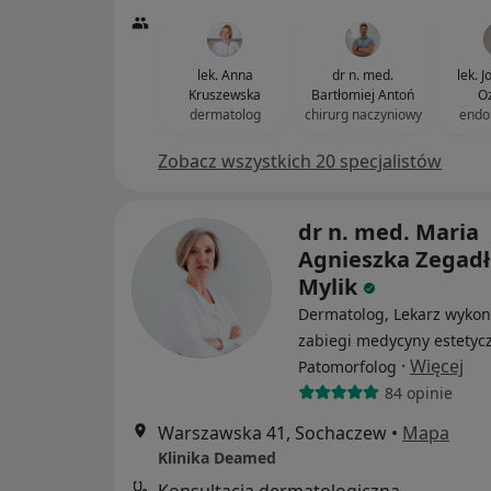
lek. Anna
dr n. med.
lek. J
Kruszewska
Bartłomiej Antoń
O
dermatolog
chirurg naczyniowy
endo
Zobacz wszystkich 20 specjalistów
dr n. med. Maria
Agnieszka Zegadł
Mylik
Dermatolog, Lekarz wykon
zabiegi medycyny estetycz
·
Więcej
Patomorfolog
84 opinie
Warszawska 41, Sochaczew
•
Mapa
Klinika Deamed