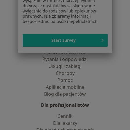
wyłącznie w formie zbiorczej. Pytania
Praca
Rekrutujemy!
dotyczące nastolatków są skierowane
Partnerzy
wyłącznie do rodziców lub opiekunów
Centrum prasowe
prawnych. Nie zbieramy informacji
bezpośrednio od osób niepełnoletnich.
Kontakt
Dla pacjentów
Start survey
Lekarze
Placówki medyczne
Pytania i odpowiedzi
Usługi i zabiegi
Choroby
Pomoc
Aplikacje mobilne
Blog dla pacjentów
Dla profesjonalistów
Cennik
Dla lekarzy