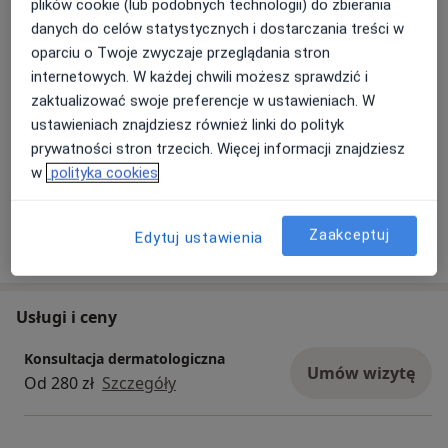
plików cookie (lub podobnych technologii) do zbierania
danych do celów statystycznych i dostarczania treści w
oparciu o Twoje zwyczaje przeglądania stron
internetowych. W każdej chwili możesz sprawdzić i
zaktualizować swoje preferencje w ustawieniach. W
ustawieniach znajdziesz również linki do polityk
prywatności stron trzecich. Więcej informacji znajdziesz
w
polityka cookies
Zobacz galerię (4)
Zaakceptuj
Edytuj ustawienia
Pokaż więcej
o doświadczeniu
Usługi i ceny
Konsultacja dermatologiczna
Umów wizytę
Od 280 zł
Szczegóły