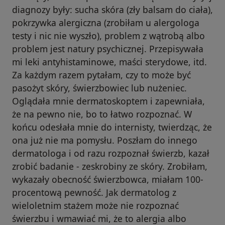
diagnozy były: sucha skóra (zły balsam do ciała),
pokrzywka alergiczna (zrobiłam u alergologa
testy i nic nie wyszło), problem z wątrobą albo
problem jest natury psychicznej. Przepisywała
mi leki antyhistaminowe, maści sterydowe, itd.
Za każdym razem pytałam, czy to może być
pasożyt skóry, świerzbowiec lub nużeniec.
Oglądała mnie dermatoskoptem i zapewniała,
że na pewno nie, bo to łatwo rozpoznać. W
końcu odesłała mnie do internisty, twierdząc, że
ona już nie ma pomysłu. Poszłam do innego
dermatologa i od razu rozpoznał świerzb, kazał
zrobić badanie - zeskrobiny ze skóry. Zrobiłam,
wykazały obecność świerzbowca, miałam 100-
procentową pewność. Jak dermatolog z
wieloletnim stażem może nie rozpoznać
świerzbu i wmawiać mi, że to alergia albo