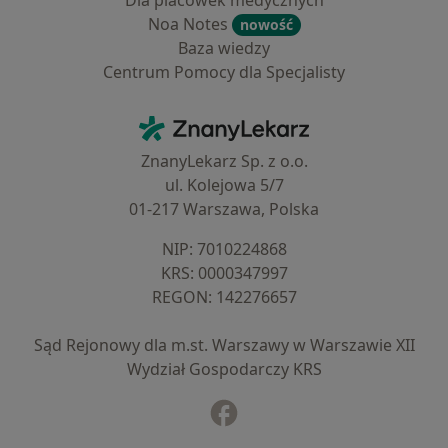
Dla placówek medycznych
Noa Notes
nowość
Baza wiedzy
Centrum Pomocy dla Specjalisty
Kontakt
ZnanyLekarz - Strona główna
ZnanyLekarz Sp. z o.o.
ul. Kolejowa 5/7
01-217 Warszawa, Polska
NIP: ⁠7010224868
KRS: ⁠0000347997
REGON: ⁠142276657
Sąd Rejonowy dla m.st. Warszawy w Warszawie XII
Wydział Gospodarczy KRS
Facebook
otwiera się w nowej karcie