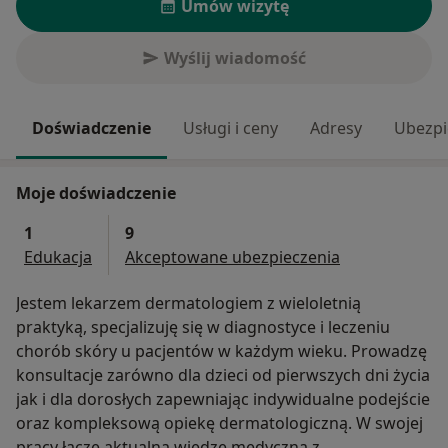
Umów wizytę
Wyślij wiadomość
Doświadczenie
Usługi i ceny
Adresy
Ubezpi
Moje doświadczenie
1
9
Edukacja
Akceptowane ubezpieczenia
Jestem lekarzem dermatologiem z wieloletnią
praktyką, specjalizuję się w diagnostyce i leczeniu
chorób skóry u pacjentów w każdym wieku. Prowadzę
konsultacje zarówno dla dzieci od pierwszych dni życia
jak i dla dorosłych zapewniając indywidualne podejście
oraz kompleksową opiekę dermatologiczną. W swojej
pracy łączę aktualną wiedzę medyczną z