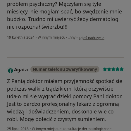
problem psychiczny? Męczyłam się tyle
miesięcy, nie mogłam spać, bo swędzenie mnie
budziło. Trudno mi uwierzyć żeby dermatolog
nie rozpoznał świerzbu!!!
w opinii użytkownika Ewelina
19 kwietnia 2024
•
W innym miejscu
•
Inny
•
zgłoś nadużycie
Agata
Numer telefonu zweryfikowany
A
Z Panią doktor miałam przyjemność spotkać się
podczas walki z trądzikiem, którą oczywiście
udało mi się wygrać dzięki pomocy Pani doktor.
Jest to bardzo profesjonalny lekarz z ogromną
wiedzą i doświadczeniem, doskonale wie co
robi. Mogę polecić z czystym sumieniem.
25 lipca 2018
•
W innym miejscu
•
konsultacje dermatologiczne
•