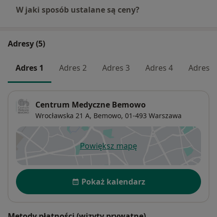
W jaki sposób ustalane są ceny?
Adresy (5)
Adres 1
Adres 2
Adres 3
Adres 4
Adres 5
Centrum Medyczne Bemowo
Wrocławska 21 A,
Bemowo
, 01-493
Warszawa
Powiększ mapę
otwiera się w nowej karcie
Dostępność
Pokaż kalendarz
Metody płatności (wizyty prywatne)