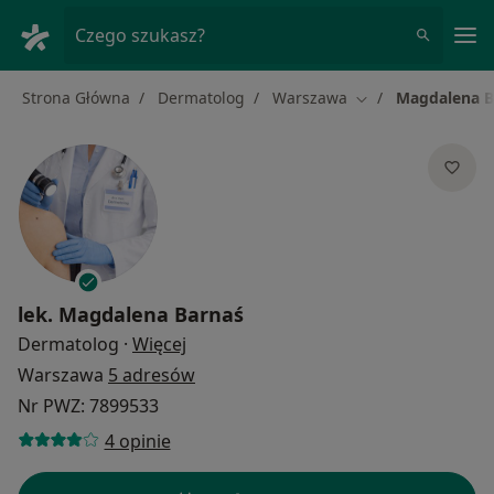
Me
Czego szukasz?
Strona Główna
Dermatolog
Warszawa
Magdalena B
Zmień miasto
lek.
Magdalena Barnaś
O specjalizacjach
Dermatolog
·
Więcej
Warszawa
5 adresów
Nr PWZ: 7899533
4 opinie