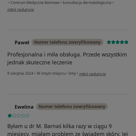
•
Centrum Medyczne Bemowo
•
konsultacja dermatologiczna
•
w opinii użytkownika Edyta
zgłoś nadużycie
Paweł
Numer telefonu zweryfikowany
P
Profesjonalna i miła obsługa. Przede wszystkim
jednak skuteczne leczenie
w opinii użytkownika Paweł
9 sierpnia 2024
•
W innym miejscu
•
Inny
•
zgłoś nadużycie
Ewelina
Numer telefonu zweryfikowany
E
Byłam u dr M. Barnaś kilka razy w ciągu 9
miesięcy, miałam problem ze świądem skóry. Jej