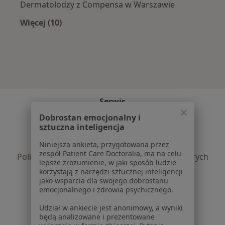
Dermatolodzy z Compensa w Warszawie
Więcej (10)
Więcej w kategorii: Najpopularniejsze ubezpi
Serwis
Dobrostan emocjonalny i
Regulamin
sztuczna inteligencja
Polityka prywatności pacjentów
Polityka prywatności profesjonalistów
Niniejsza ankieta, przygotowana przez
zespół Patient Care Doctoralia, ma na celu
Polityka prywatności dla profesjonalistów, których
lepsze zrozumienie, w jaki sposób ludzie
dane pozyskaliśmy samodzielnie
korzystają z narzędzi sztucznej inteligencji
Polityka cookies
jako wsparcia dla swojego dobrostanu
emocjonalnego i zdrowia psychicznego.
Jak działają wyniki wyszukiwania
Dostępność
Udział w ankiecie jest anonimowy, a wyniki
O nas
będą analizowane i prezentowane