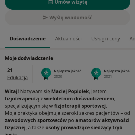
Umów wizytę
Wyślij wiadomość
Doświadczenie
Aktualności
Usługi i ceny
Ad
Moje doświadczenie
21
Edukacja
Witaj!
Nazywam się
Maciej Popiołek
, jestem
fizjoterapeutą z wieloletnim doświadczeniem
,
specjalizującym się w
fizjoterapii sportowej
.
Moja praktyka obejmuje szeroki zakres pacjentów – od
zawodowych sportowców
po
amatorów aktywności
fizycznej
, a także
osoby prowadzące siedzący tryb
życia
.