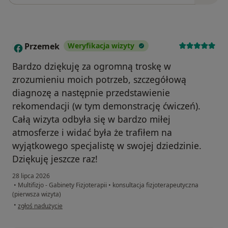
Przemek
Weryfikacja wizyty
P
Bardzo dziękuję za ogromną troskę w
zrozumieniu moich potrzeb, szczegółową
diagnozę a następnie przedstawienie
rekomendacji (w tym demonstrację ćwiczeń).
Całą wizyta odbyła się w bardzo miłej
atmosferze i widać była że trafiłem na
wyjątkowego specjalistę w swojej dziedzinie.
Dziękuję jeszcze raz!
28 lipca 2026
•
Multifizjo - Gabinety Fizjoterapii
•
konsultacja fizjoterapeutyczna
(pierwsza wizyta)
w opinii użytkownika Przemek
•
zgłoś nadużycie