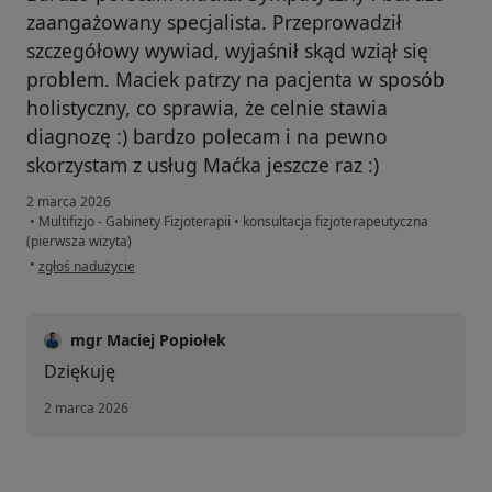
zaangażowany specjalista. Przeprowadził
szczegółowy wywiad, wyjaśnił skąd wziął się
problem. Maciek patrzy na pacjenta w sposób
holistyczny, co sprawia, że celnie stawia
diagnozę :) bardzo polecam i na pewno
skorzystam z usług Maćka jeszcze raz :)
2 marca 2026
•
Multifizjo - Gabinety Fizjoterapii
•
konsultacja fizjoterapeutyczna
(pierwsza wizyta)
w opinii użytkownika Angelika
•
zgłoś nadużycie
mgr Maciej Popiołek
Dziękuję
2 marca 2026