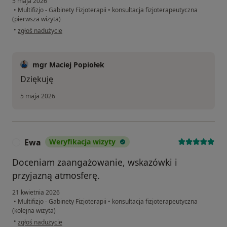
5 maja 2026
•
Multifizjo - Gabinety Fizjoterapii
•
konsultacja fizjoterapeutyczna
(pierwsza wizyta)
w opinii użytkownika Marlena
•
zgłoś nadużycie
mgr Maciej Popiołek
Dziękuję
5 maja 2026
Ewa
Weryfikacja wizyty
E
Doceniam zaangażowanie, wskazówki i
przyjazną atmosferę.
21 kwietnia 2026
•
Multifizjo - Gabinety Fizjoterapii
•
konsultacja fizjoterapeutyczna
(kolejna wizyta)
w opinii użytkownika Ewa
•
zgłoś nadużycie