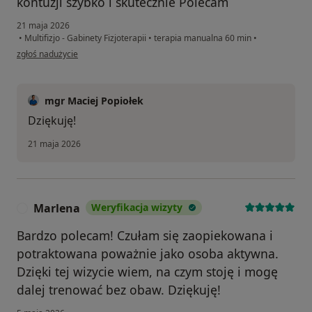
kontuzji szybko i skutecznie Polecam
21 maja 2026
•
Multifizjo - Gabinety Fizjoterapii
•
terapia manualna 60 min
•
w opinii użytkownika Anna
zgłoś nadużycie
mgr Maciej Popiołek
Dziękuję!
21 maja 2026
Marlena
Weryfikacja wizyty
M
Bardzo polecam! Czułam się zaopiekowana i
potraktowana poważnie jako osoba aktywna.
Dzięki tej wizycie wiem, na czym stoję i mogę
dalej trenować bez obaw. Dziękuję!