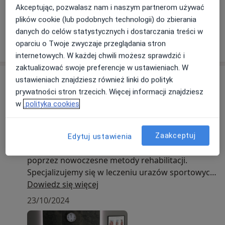
Akceptując, pozwalasz nam i naszym partnerom używać
Zobacz galerię (16)
plików cookie (lub podobnych technologii) do zbierania
danych do celów statystycznych i dostarczania treści w
Pokaż więcej
oparciu o Twoje zwyczaje przeglądania stron
o doświadczeniu
internetowych. W każdej chwili możesz sprawdzić i
zaktualizować swoje preferencje w ustawieniach. W
Aktualności
ustawieniach znajdziesz również linki do polityk
prywatności stron trzecich. Więcej informacji znajdziesz
mgr Maciej Popiołek
w
polityka cookies
Wacława Nałkowskiego 11, 31-308 Kraków
Nasz gabinet fizjoterapii ortopedycznej i
sportowej oferuje kompleksową opiekę,
Zaakceptuj
Edytuj ustawienia
skupiając się na poprawie jakości życia pacjentów
poprzez nowoczesne metody rehabilitacji.
Specjalizujemy się w leczeniu urazów sportowych,
bólu pleców, schorzeń ortopedycznych oraz
Dowiedz się więcej
rehabilitacji pooperacyjnej. W naszej pracy
23/10/2024
wykorzystujemy najnowsze technologie oraz
techniki manualne, aby przywrócić pełną