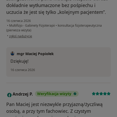
dokładnie wytłumaczone bez pośpiechu i
uczucia że jest się tylko „kolejnym pacjentem”.
16 czerwca 2026
•
Multifizjo - Gabinety Fizjoterapii
•
konsultacja fizjoterapeutyczna
(pierwsza wizyta)
w opinii użytkownika Jakub
•
zgłoś nadużycie
mgr Maciej Popiołek
Dziękuję!
16 czerwca 2026
Andrzej P.
Weryfikacja wizyty
A
Pan Maciej jest niezwykle przyjazną/życzliwą
osobą, a przy tym fachowiec. Z czystym