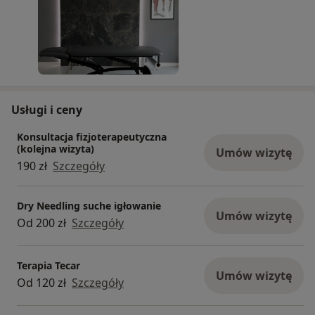
sprawność ruchową i minimalizować dolegliwości
bólowe. Naszym celem jest indywidualne
podejście do każdego pacjenta, zapewniając
skuteczne i trwałe efekty terapii. Pomagamy
zarówno amatorom, jak i zawodowym
sportowcom wrócić do pełnej aktywności
Usługi i ceny
fizycznej.
Konsultacja fizjoterapeutyczna
(kolejna wizyta)
Umów wizytę
190 zł
Szczegóły
Dry Needling suche igłowanie
Umów wizytę
Od 200 zł
Szczegóły
Terapia Tecar
Umów wizytę
Od 120 zł
Szczegóły