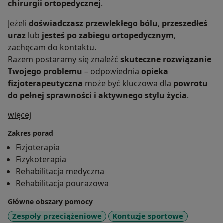
chirurgii ortopedycznej
.
Jeżeli
doświadczasz przewlekłego bólu
,
przeszedłeś
uraz
lub
jesteś po zabiegu ortopedycznym
,
zachęcam do kontaktu.
Razem postaramy się znaleźć
skuteczne rozwiązanie
Twojego problemu
– odpowiednia
opieka
fizjoterapeutyczna
może być kluczowa dla
powrotu
do pełnej sprawności i aktywnego stylu życia
.
O mnie
więcej
Zakres porad
Fizjoterapia
Fizykoterapia
Rehabilitacja medyczna
Rehabilitacja pourazowa
Główne obszary pomocy
Zespoły przeciążeniowe
Kontuzje sportowe