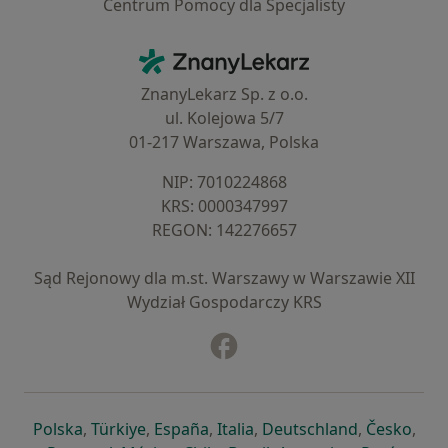
Centrum Pomocy dla Specjalisty
Kontakt
ZnanyLekarz - Strona główna
ZnanyLekarz Sp. z o.o.
ul. Kolejowa 5/7
01-217 Warszawa, Polska
NIP: ⁠7010224868
KRS: ⁠0000347997
REGON: ⁠142276657
Sąd Rejonowy dla m.st. Warszawy w Warszawie XII
Wydział Gospodarczy KRS
Facebook
otwiera się w nowej karcie
otwiera się w nowej karcie
otwiera się w nowej karcie
otwiera się w nowej karcie
otwiera się w nowej karci
otwiera się
otwi
Polska
,
Türkiye
,
España
,
Italia
,
Deutschland
,
Česko
,