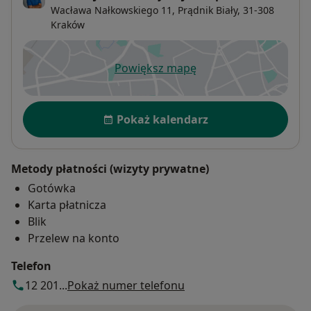
Wacława Nałkowskiego 11,
Prądnik Biały
, 31-308
Kraków
Powiększ mapę
otwiera się w nowej karcie
Dostępność
Pokaż kalendarz
Metody płatności (wizyty prywatne)
Gotówka
Karta płatnicza
Blik
Przelew na konto
Telefon
12 201...
Pokaż numer telefonu