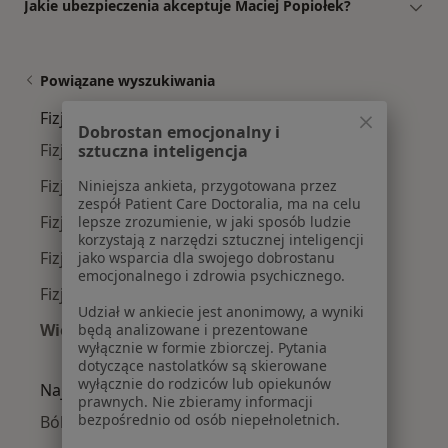
Jakie ubezpieczenia akceptuje Maciej Popiołek?
Powiązane wyszukiwania
Fizjoterapeuci w pobliżu
Dobrostan emocjonalny i
Fizjoterapeuci Podgórze
sztuczna inteligencja
Fizjoterapeuci Prądnik Biały
Niniejsza ankieta, przygotowana przez
zespół Patient Care Doctoralia, ma na celu
Fizjoterapeuci Grzegórzki
lepsze zrozumienie, w jaki sposób ludzie
korzystają z narzędzi sztucznej inteligencji
Fizjoterapeuci Dębniki
jako wsparcia dla swojego dobrostanu
emocjonalnego i zdrowia psychicznego.
Fizjoterapeuci Stare Miasto
Udział w ankiecie jest anonimowy, a wyniki
Więcej (14)
będą analizowane i prezentowane
wyłącznie w formie zbiorczej. Pytania
Więcej w kategorii: Fizjoterapeuci w pobliżu
dotyczące nastolatków są skierowane
wyłącznie do rodziców lub opiekunów
Najczęście leczone choroby
prawnych. Nie zbieramy informacji
bezpośrednio od osób niepełnoletnich.
Bóle kręgosłupa w Krakowie