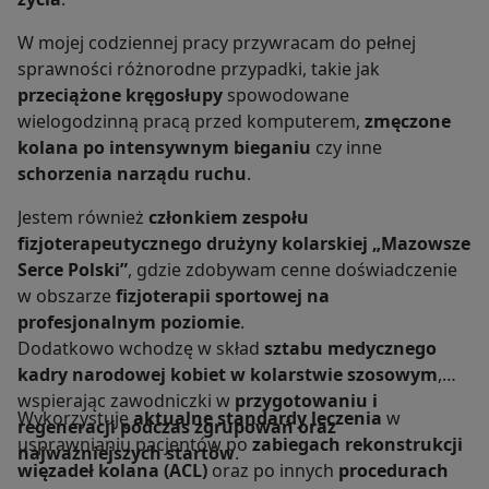
W mojej codziennej pracy przywracam do pełnej
sprawności różnorodne przypadki, takie jak
przeciążone kręgosłupy
spowodowane
wielogodzinną pracą przed komputerem,
zmęczone
kolana po intensywnym bieganiu
czy inne
schorzenia narządu ruchu
.
Jestem również
członkiem zespołu
fizjoterapeutycznego drużyny kolarskiej „Mazowsze
Serce Polski”
, gdzie zdobywam cenne doświadczenie
w obszarze
fizjoterapii sportowej na
profesjonalnym poziomie
.
Dodatkowo wchodzę w skład
sztabu medycznego
kadry narodowej kobiet w kolarstwie szosowym
,
wspierając zawodniczki w
przygotowaniu i
Wykorzystuję
aktualne standardy leczenia
w
regeneracji podczas zgrupowań oraz
usprawnianiu pacjentów po
zabiegach rekonstrukcji
najważniejszych startów
.
więzadeł kolana (ACL)
oraz po innych
procedurach