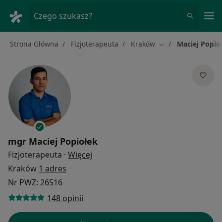
Me
Czego szukasz?
Strona Główna
Fizjoterapeuta
Kraków
Maciej Popio
Zmień miasto
mgr
Maciej Popiołek
O specjalizacjach
Fizjoterapeuta
·
Więcej
Kraków
1 adres
Nr PWZ: 26516
148 opinii