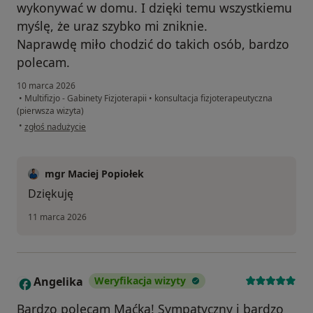
wykonywać w domu. I dzięki temu wszystkiemu
myślę, że uraz szybko mi zniknie.
Naprawdę miło chodzić do takich osób, bardzo
polecam.
10 marca 2026
•
Multifizjo - Gabinety Fizjoterapii
•
konsultacja fizjoterapeutyczna
(pierwsza wizyta)
w opinii użytkownika Maciek
•
zgłoś nadużycie
mgr Maciej Popiołek
Dziękuję
11 marca 2026
Angelika
Weryfikacja wizyty
A
Bardzo polecam Maćka! Sympatyczny i bardzo