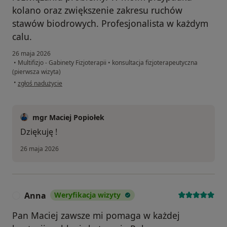
kolano oraz zwiększenie zakresu ruchów
stawów biodrowych. Profesjonalista w każdym
calu.
26 maja 2026
•
Multifizjo - Gabinety Fizjoterapii
•
konsultacja fizjoterapeutyczna
(pierwsza wizyta)
w opinii użytkownika Tomasz
•
zgłoś nadużycie
mgr Maciej Popiołek
Dziękuję !
26 maja 2026
Anna
Weryfikacja wizyty
A
Pan Maciej zawsze mi pomaga w każdej