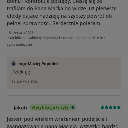
domu i kontroluje postępy. Cieszę się że
trafiłam do Pana Maćka bo widzę już pierwsze
efekty dające nadzieję na szybszy powrót do
pełnej sprawności. Serdecznie polecam.
18 czerwca 2026
•
Multifizjo - Gabinety Fizjoterapii
•
terapia manualna 60 min
•
w opinii użytkownika Izabela
zgłoś nadużycie
mgr Maciej Popiołek
Dziękuję
18 czerwca 2026
Jakub
Weryfikacja wizyty
J
Jestem pod wielkim wrażeniem podejścia i
zaangażowania pana Macieja, wszystko bardzo