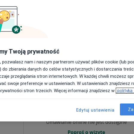
 Lekarz
cej
Umawianie online nie jest dostępne
Poproś o wizytę
 4
Online
my Twoją prywatność
, pozwalasz nam i naszym partnerom używać plików cookie (lub p
250 zł
) do zbierania danych do celów statystycznych i dostarczania treśc
zaje przeglądania stron internetowych. W każdej chwili możesz spr
wać swoje preferencje w ustawieniach. W ustawieniach znajdziesz ró
prywatności stron trzecich. Więcej informacji znajdziesz w
polityka
Dziś
Jutro
Wt,
Śr,
9 Sie
10 Sie
11 Sie
12 Sie
ek
Za
Edytuj ustawienia
Umawianie online nie jest dostępne
Poproś o wizytę