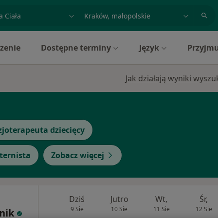
acja, badanie lub nazwisko
miasto lub dzielnica
zenie
Dostępne terminy
Język
Przyjmu
Jak działają wyniki wysz
zjoterapeuta dziecięcy
ternista
Zobacz więcej
Dziś
Jutro
Wt,
Śr,
9 Sie
10 Sie
11 Sie
12 Sie
nik