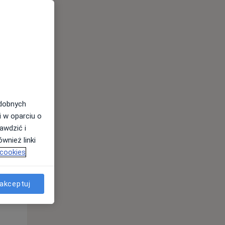
odobnych
i w oparciu o
awdzić i
wnież linki
 cookies
Czw,
Pt,
Sob,
13 Sie
14 Sie
15 Sie
akceptuj