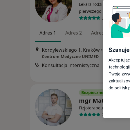
Lekarz rodzinny, Pediatra,
·
Wię
pierwszego kontaktu
360 opinii
Adres 1
Adres 2
Adres 3
Adres
Szanuje
Kordylewskiego 1, Kraków
•
Mapa
Centrum Medyczne UNIMED
Akceptując
Konsultacja internistyczna
technologii
Twoje zwyc
zaktualizo
do polityk 
Bezpieczne płatności
mgr Mateusz Żur
·
Więcej
Fizjoterapeuta
221 opinii