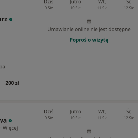
Dziś
Jutro
Wt,
Śr,
9 Sie
10 Sie
11 Sie
12 Sie
arz
Umawianie online nie jest dostępne
Poproś o wizytę
pa
200 zł
Dziś
Jutro
Wt,
Śr,
9 Sie
10 Sie
11 Sie
12 Sie
wa
·
Więcej