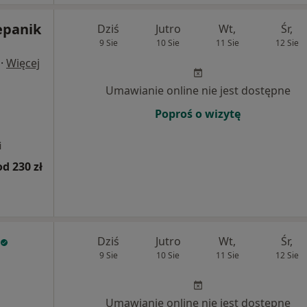
epanik
Dziś
Jutro
Wt,
Śr,
9 Sie
10 Sie
11 Sie
12 Sie
·
Więcej
Umawianie online nie jest dostępne
Poproś o wizytę
i
od 230 zł
Dziś
Jutro
Wt,
Śr,
9 Sie
10 Sie
11 Sie
12 Sie
Umawianie online nie jest dostępne