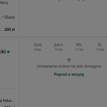
płacą
 15/90, Kraków
•
Mapa
a fizjoterapeutyczna (kolejna wizyta)
200 zł
Dziś
Jutro
Wt,
Śr,
9 Sie
10 Sie
11 Sie
12 Sie
cki
Umawianie online nie jest dostępne
Poproś o wizytę
Specjalistyczny Gabinet Pediatryczny Andrzej Pękacki