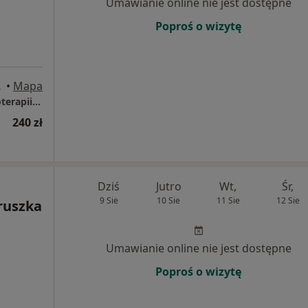
Umawianie online nie jest dostępne
Poproś o wizytę
eliczka
•
Mapa
OSTEOPATIA Mateusz Głowa - Gabinety Fizjoterapii i Osteopatii
240 zł
Dziś
Jutro
Wt,
Śr,
9 Sie
10 Sie
11 Sie
12 Sie
ruszka
Umawianie online nie jest dostępne
Poproś o wizytę