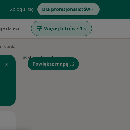
Zaloguj się
Dla profesjonalistów
je dzieci
Więcej filtrów
•
1
ukiwania
Powiększ mapę
Czw,
Pt,
Sob,
13 Sie
14 Sie
15 Sie