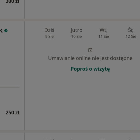
300 zł
k
Dziś
Jutro
Wt,
Śr,
9 Sie
10 Sie
11 Sie
12 Sie
Umawianie online nie jest dostępne
Poproś o wizytę
250 zł