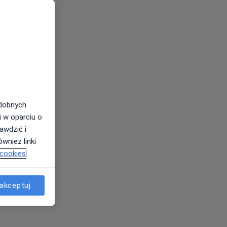
odobnych
i w oparciu o
awdzić i
wnież linki
 cookies
akceptuj