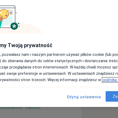
 Collegium Medicum Uniwersytetu
my Twoją prywatność
rurgii ogólnej. Doświadczenie
rgicznych Szpitala Uniwersyteckiego
, pozwalasz nam i naszym partnerom używać plików cookie (lub p
 Ratunkowej i Katastrof, oraz w
) do zbierania danych do celów statystycznych i dostarczania treśc
 Małoinwazyjnej w Szpitalu im. Stefana
zaje przeglądania stron internetowych. W każdej chwili możesz spr
wać swoje preferencje w ustawieniach. W ustawieniach znajdziesz ró
 i leczeniem chorób przewodu
prywatności stron trzecich. Więcej informacji znajdziesz w
polityka
ieniowym oraz medycyną estetyczną.
 chirurgii, onkologii, żywienia poza i
Za
Edytuj ustawienia
 kończyste
Żylaki