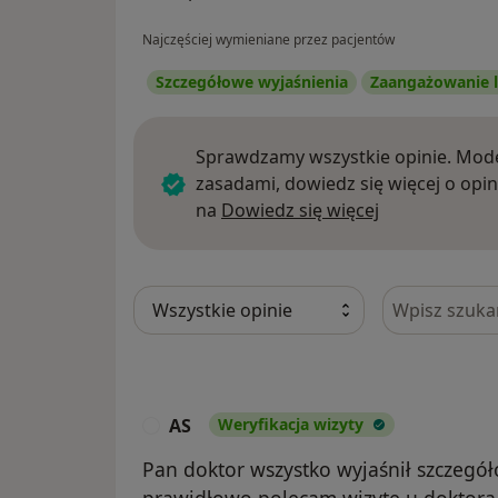
Najczęściej wymieniane przez pacjentów
Szczegółowe wyjaśnienia
Zaangażowanie l
Sprawdzamy wszystkie opinie. Mode
zasadami, dowiedz się więcej o opin
Dowiedz się w
na
Dowiedz się więcej
Szukaj w opi
AS
Weryfikacja wizyty
A
Pan doktor wszystko wyjaśnił szczegó
prawidłowo.polecam wizytę u doktora