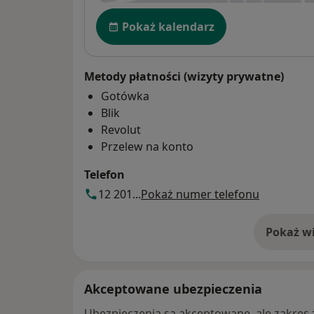
Dostępność
Pokaż kalendarz
Metody płatności (wizyty prywatne)
Gotówka
Blik
Revolut
Przelew na konto
Telefon
12 201...
Pokaż numer telefonu
Pokaż wi
o 
Akceptowane ubezpieczenia
Ubezpieczenia są akceptowane, ale zakres za