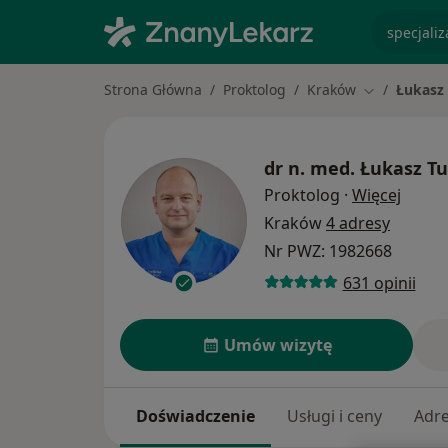
specjaliz
Strona Główna
Proktolog
Kraków
Łukasz
Zmień miast
dr n. med.
Łukasz T
O spec
Proktolog
·
Więcej
Kraków
4 adresy
Nr PWZ: 1982668
631 opinii
Umów wizytę
Doświadczenie
Usługi i ceny
Adr