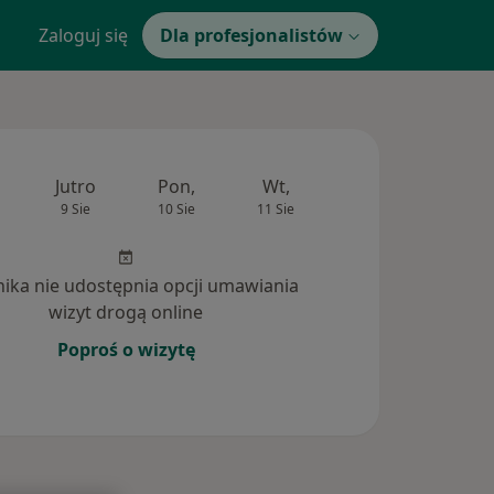
Zaloguj się
Dla profesjonalistów
Jutro
Pon,
Wt,
Śr,
Czw
9 Sie
10 Sie
11 Sie
12 Sie
13 Si
inika nie udostępnia opcji umawiania
wizyt drogą online
Poproś o wizytę
tania (108)