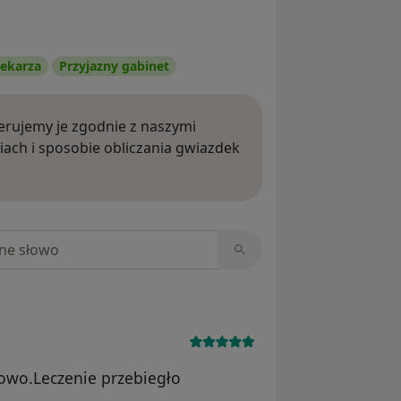
ekarza
Przyjazny gabinet
rujemy je zgodnie z naszymi
iach i sposobie obliczania gwiazdek
ięcej o opiniach
niach
łowo.Leczenie przebiegło