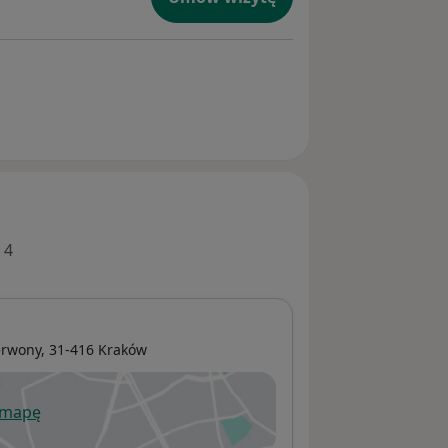
 4
erwony
, 31-416
Kraków
 mapę
wiera się w nowej karcie