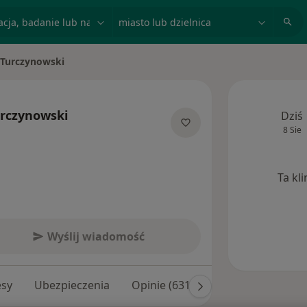
acja, badanie lub nazwisko
miasto lub dzielnica
 Turczynowski
o
urczynowski
Dziś
8 Sie
jalizacjach
Ta kl
Wyślij wiadomość
esy
Ubezpieczenia
Opinie (631)
Odpowiedzi na py