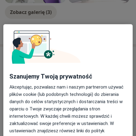
Zobacz galerię (3)
Pokaż więcej
o doświadczeniu
Usługi i ceny
Konsultacja stomatologiczna
Umów wizytę
Od 80 zł
Szczegóły
Szanujemy Twoją prywatność
Akceptując, pozwalasz nam i naszym partnerom używać
Leczenie kanałowe pod
plików cookie (lub podobnych technologii) do zbierania
mikroskopem
Umów wizytę
danych do celów statystycznych i dostarczania treści w
Od 900 zł
Szczegóły
oparciu o Twoje zwyczaje przeglądania stron
internetowych. W każdej chwili możesz sprawdzić i
Odbudowa korony zęba z wkładem
zaktualizować swoje preferencje w ustawieniach. W
z włókna szklanego
Umów wizytę
ustawieniach znajdziesz również linki do polityk
Od 450 zł
Szczegóły