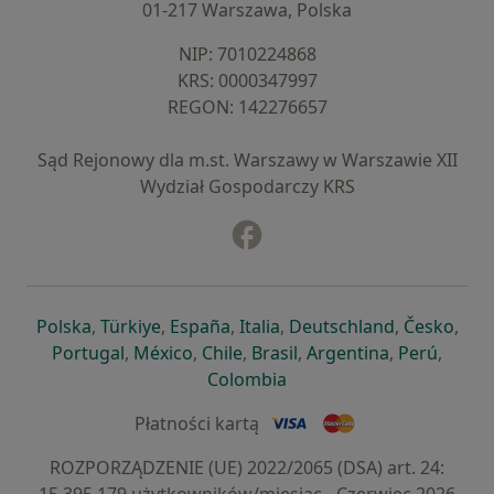
01-217 Warszawa, Polska
NIP: ⁠7010224868
KRS: ⁠0000347997
REGON: ⁠142276657
Sąd Rejonowy dla m.st. Warszawy w Warszawie XII
Wydział Gospodarczy KRS
Facebook
otwiera się w nowej karcie
otwiera się w nowej karcie
otwiera się w nowej karcie
otwiera się w nowej karcie
otwiera się w nowej karci
otwiera się
otwi
Polska
,
Türkiye
,
España
,
Italia
,
Deutschland
,
Česko
,
otwiera się w nowej karcie
otwiera się w nowej karcie
otwiera się w nowej karcie
otwiera się w nowej kar
otwiera się 
otwier
Portugal
,
México
,
Chile
,
Brasil
,
Argentina
,
Perú
,
otwiera się w nowej karc
Colombia
Płatności kartą
ROZPORZĄDZENIE (UE) 2022/2065 (DSA) art. 24: