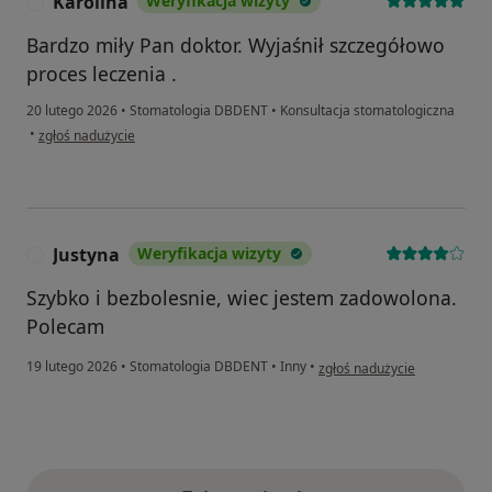
Karolina
Weryfikacja wizyty
K
Bardzo miły Pan doktor. Wyjaśnił szczegółowo
proces leczenia .
20 lutego 2026
•
Stomatologia DBDENT
•
Konsultacja stomatologiczna
w opinii użytkownika Karolina
•
zgłoś nadużycie
Justyna
Weryfikacja wizyty
J
Szybko i bezbolesnie, wiec jestem zadowolona.
Polecam
w opinii użytkownika Justyna
19 lutego 2026
•
Stomatologia DBDENT
•
Inny
•
zgłoś nadużycie