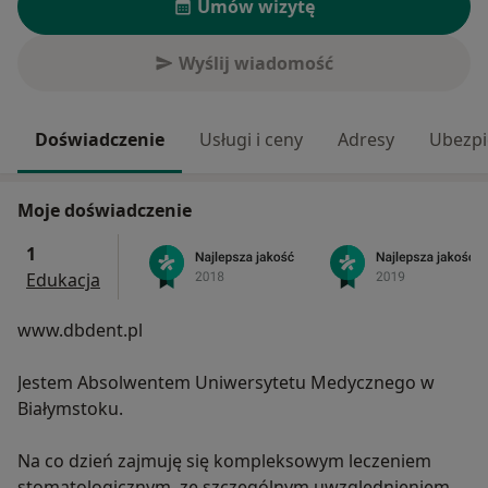
Umów wizytę
Wyślij wiadomość
Doświadczenie
Usługi i ceny
Adresy
Ubezpi
Moje doświadczenie
1
Edukacja
www.dbdent.pl
Jestem Absolwentem Uniwersytetu Medycznego w
Białymstoku.
Na co dzień zajmuję się kompleksowym leczeniem
stomatologicznym, ze szczególnym uwzględnieniem