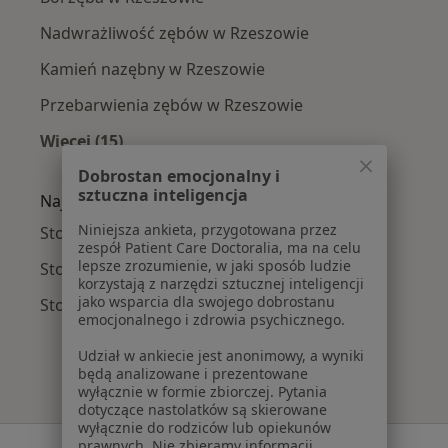
Nadwrażliwość zębów w Rzeszowie
Kamień nazębny w Rzeszowie
Przebarwienia zębów w Rzeszowie
Więcej (15)
Więcej w kategorii: Najczęście leczone chorob
Dobrostan emocjonalny i
sztuczna inteligencja
Najpopularniejsze ubezpieczenia
Niniejsza ankieta, przygotowana przez
Stomatolodzy z NFZ w Rzeszowie
zespół Patient Care Doctoralia, ma na celu
lepsze zrozumienie, w jaki sposób ludzie
Stomatolodzy z Medicover w Rzeszowie
korzystają z narzędzi sztucznej inteligencji
jako wsparcia dla swojego dobrostanu
Stomatolodzy z Enel-med w Rzeszowie
emocjonalnego i zdrowia psychicznego.
Udział w ankiecie jest anonimowy, a wyniki
będą analizowane i prezentowane
wyłącznie w formie zbiorczej. Pytania
dotyczące nastolatków są skierowane
wyłącznie do rodziców lub opiekunów
prawnych. Nie zbieramy informacji