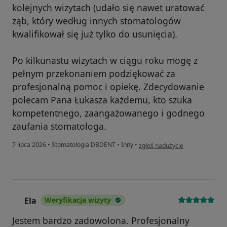
kolejnych wizytach (udało się nawet uratować
ząb, który według innych stomatologów
kwalifikował się już tylko do usunięcia).
Po kilkunastu wizytach w ciągu roku mogę z
pełnym przekonaniem podziękować za
profesjonalną pomoc i opiekę. Zdecydowanie
polecam Pana Łukasza każdemu, kto szuka
kompetentnego, zaangażowanego i godnego
zaufania stomatologa.
w opinii użytkownika Jakub
7 lipca 2026
•
Stomatologia DBDENT
•
Inny
•
zgłoś nadużycie
Ela
Weryfikacja wizyty
E
Jestem bardzo zadowolona. Profesjonalny