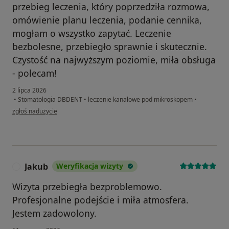
przebieg leczenia, który poprzedziła rozmowa,
omówienie planu leczenia, podanie cennika,
mogłam o wszystko zapytać. Leczenie
bezbolesne, przebiegło sprawnie i skutecznie.
Czystość na najwyższym poziomie, miła obsługa
- polecam!
2 lipca 2026
•
Stomatologia DBDENT
•
leczenie kanałowe pod mikroskopem
•
w opinii użytkownika Ela
zgłoś nadużycie
Jakub
Weryfikacja wizyty
J
Wizyta przebiegła bezproblemowo.
Profesjonalne podejście i miła atmosfera.
Jestem zadowolony.