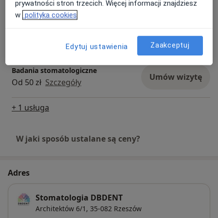
prywatności stron trzecich. Więcej informacji znajdziesz
w
polityka cookies
Powtórne leczenie kanałowe pod
mikroskopem
Umów wizytę
Od 1 100 zł
Szczegóły
Zaakceptuj
Edytuj ustawienia
Badania stomatologiczne
Umów wizytę
Od 50 zł
Szczegóły
+ 1 usługa
W jaki sposób ustalane są ceny?
Adres
Stomatologia DBDENT
Architektów 6/1,
35-082
Rzeszów