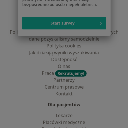
Serwis
bezpośrednio od osób niepełnoletnich.
Regulamin
Polityka prywatności pacjentów
Start survey
Polityka prywatności profesjonalistów
Polityka prywatności dla profesjonalistów, których
dane pozyskaliśmy samodzielnie
Polityka cookies
Jak działają wyniki wyszukiwania
Dostępność
O nas
Praca
Rekrutujemy!
Partnerzy
Centrum prasowe
Kontakt
Dla pacjentów
Lekarze
Placówki medyczne