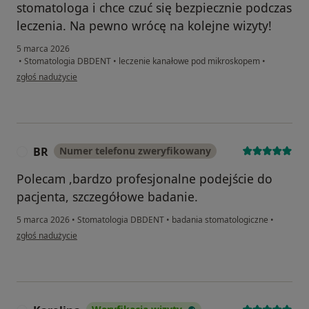
stomatologa i chce czuć się bezpiecznie podczas
leczenia. Na pewno wrócę na kolejne wizyty!
5 marca 2026
•
Stomatologia DBDENT
•
leczenie kanałowe pod mikroskopem
•
w opinii użytkownika Pacjent
zgłoś nadużycie
BR
Numer telefonu zweryfikowany
B
Polecam ,bardzo profesjonalne podejście do
pacjenta, szczegółowe badanie.
5 marca 2026
•
Stomatologia DBDENT
•
badania stomatologiczne
•
w opinii użytkownika BR
zgłoś nadużycie