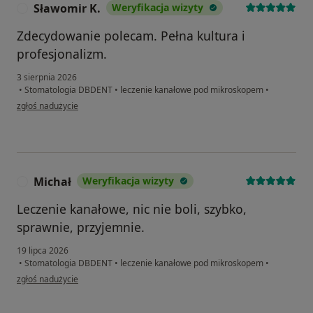
Sławomir K.
Weryfikacja wizyty
S
Zdecydowanie polecam. Pełna kultura i
profesjonalizm.
3 sierpnia 2026
•
Stomatologia DBDENT
•
leczenie kanałowe pod mikroskopem
•
w opinii użytkownika Sławomir K.
zgłoś nadużycie
Michał
Weryfikacja wizyty
M
Leczenie kanałowe, nic nie boli, szybko,
sprawnie, przyjemnie.
19 lipca 2026
•
Stomatologia DBDENT
•
leczenie kanałowe pod mikroskopem
•
w opinii użytkownika Michał
zgłoś nadużycie