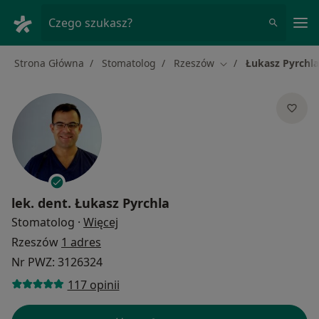
Me
Czego szukasz?
Strona Główna
Stomatolog
Rzeszów
Łukasz Pyrchla
Zmień miasto
lek. dent.
Łukasz Pyrchla
O specjalizacjach
Stomatolog
·
Więcej
Rzeszów
1 adres
Nr PWZ: 3126324
117 opinii