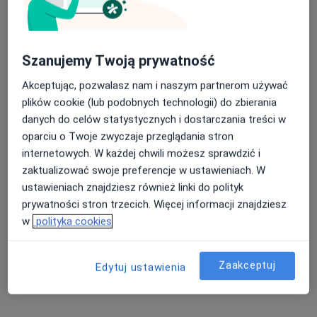
lek. dent. Magdalena Lis
Szanujemy Twoją prywatność
·
Więcej
Stomatolog
Akceptując, pozwalasz nam i naszym partnerom używać
14 opinii
plików cookie (lub podobnych technologii) do zbierania
danych do celów statystycznych i dostarczania treści w
Adres 1
Adres 2
oparciu o Twoje zwyczaje przeglądania stron
internetowych. W każdej chwili możesz sprawdzić i
Jana Welca 7, Rzeszów
•
Mapa
zaktualizować swoje preferencje w ustawieniach. W
abident komfortowa stomatologia
ustawieniach znajdziesz również linki do polityk
Leczenie kanałowe pod mikroskopem
od 1 000 zł
prywatności stron trzecich. Więcej informacji znajdziesz
w
polityka cookies
Specjalista nie oferuje umawiania online pod tym adresem.
Poproś o wizytę
Zaakceptuj
Edytuj ustawienia