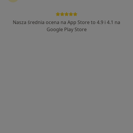
Nasza średnia ocena na App Store to 4.9 i 4.1 na
lek. dent. Łukasz Pyrchla
Google Play Store
Stomatolog
117 opinii
Architektów 6/1, Rzeszów
•
Mapa
Stomatologia DBDENT
Leczenie kanałowe pod mikroskopem
od 900 zł
Specjalista nie oferuje umawiania online pod tym adresem.
Poproś o wizytę