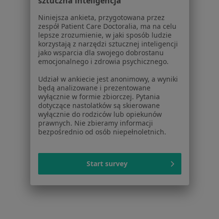
sztuczna inteligencja
Więcej (15)
Więcej w kategorii: Usługi w Rzeszowie
Niniejsza ankieta, przygotowana przez
zespół Patient Care Doctoralia, ma na celu
Popularne specjalizacje
lepsze zrozumienie, w jaki sposób ludzie
korzystają z narzędzi sztucznej inteligencji
Stomatolodzy w Rzeszowie
jako wsparcia dla swojego dobrostanu
emocjonalnego i zdrowia psychicznego.
Ginekolodzy w Rzeszowie
Udział w ankiecie jest anonimowy, a wyniki
Psycholodzy w Rzeszowie
będą analizowane i prezentowane
wyłącznie w formie zbiorczej. Pytania
Interniści w Rzeszowie
dotyczące nastolatków są skierowane
wyłącznie do rodziców lub opiekunów
Fizjoterapeuci w Rzeszowie
prawnych. Nie zbieramy informacji
bezpośrednio od osób niepełnoletnich.
Więcej (15)
Więcej w kategorii: Popularne specjalizacje
Start survey
Strona Główna
Usługi I Zabiegi
Leczenie Kanałowe Pod Mikroskopem
Rzeszów
Zmień miasto