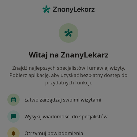
Me
Leczenie Kanałowe Pod Mikroskopem • Rzeszów, podkarpackie
Filtry
• 1
Ubezpieczenie
Map
Leczenie kanałowe pod mikroskopem
Witaj na ZnanyLekarz
specjaliści w Rzeszowie
Jak działają wyniki wyszukiwania
Znajdź najlepszych specjalistów i umawiaj wizyty.
Pobierz aplikację, aby uzyskać bezpłatny dostęp do
przydatnych funkcji:
Wybierz swoje ubezpieczenie
Enel-med
Łatwo zarządzaj swoimi wizytami
Wysyłaj wiadomości do specjalistów
Otrzymuj powiadomienia