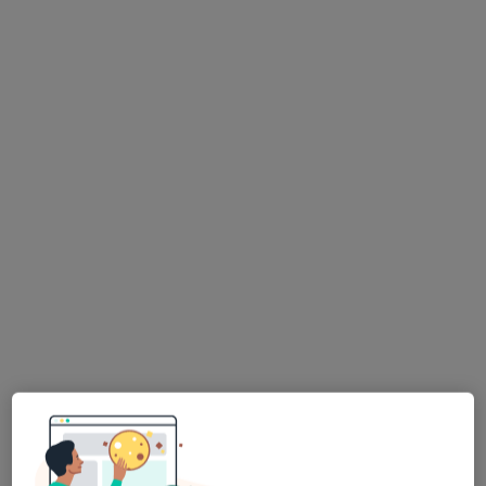
lek. dent. Sabina Szczepaniak
Stomatolog
91 opinii
Jana Welca 9 / LU 2, Rzeszów
•
Mapa
Studio Uśmiechu Stomatologia Mikroskopowa
Leczenie kanałowe pod mikroskopem
od 1 200 zł
Specjalista nie oferuje umawiania online pod tym adresem.
Poproś o wizytę