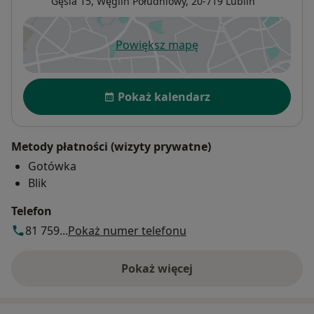
Gęsia 15,
Węglin Południowy
, 20-719
Lublin
Powiększ mapę
otwiera się w nowej karcie
Dostępność
Pokaż kalendarz
Metody płatności (wizyty prywatne)
Gotówka
Blik
Telefon
81 759...
Pokaż numer telefonu
Pokaż więcej
o adresie