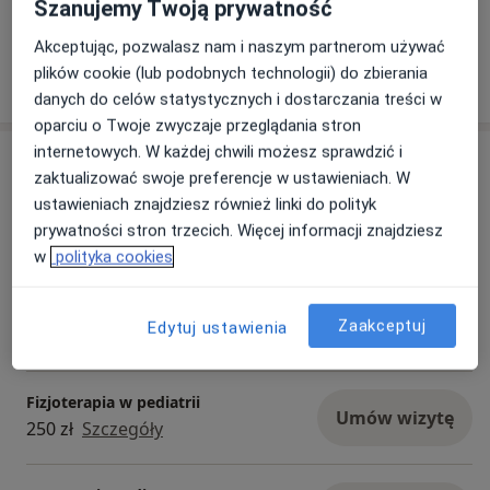
Szanujemy Twoją prywatność
Akceptując, pozwalasz nam i naszym partnerom używać
plików cookie (lub podobnych technologii) do zbierania
danych do celów statystycznych i dostarczania treści w
oparciu o Twoje zwyczaje przeglądania stron
internetowych. W każdej chwili możesz sprawdzić i
Usługi i ceny
zaktualizować swoje preferencje w ustawieniach. W
ustawieniach znajdziesz również linki do polityk
Fizjoterapia
Umów wizytę
230 zł
Szczegóły
prywatności stron trzecich. Więcej informacji znajdziesz
w
polityka cookies
Fizjoterapia kobiet w ciąży /
fizjoterapia okołoporodowa
Umów wizytę
Zaakceptuj
Edytuj ustawienia
300 zł
Szczegóły
Fizjoterapia w pediatrii
Umów wizytę
250 zł
Szczegóły