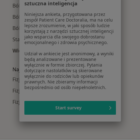
sztuczna inteligencja
Ból barku w Lublinie
Niniejsza ankieta, przygotowana przez
Ból kolana w Lublinie
zespół Patient Care Doctoralia, ma na celu
lepsze zrozumienie, w jaki sposób ludzie
Ból biodra w Lublinie
korzystają z narzędzi sztucznej inteligencji
jako wsparcia dla swojego dobrostanu
Stany pourazowe w Lublinie
emocjonalnego i zdrowia psychicznego.
Więcej (15)
Udział w ankiecie jest anonimowy, a wyniki
Więcej w kategorii: Najczęście leczone chorob
będą analizowane i prezentowane
wyłącznie w formie zbiorczej. Pytania
Najpopularniejsze ubezpieczenia
dotyczące nastolatków są skierowane
wyłącznie do rodziców lub opiekunów
Fizjoterapeuci z POLMED w Lublinie
prawnych. Nie zbieramy informacji
bezpośrednio od osób niepełnoletnich.
Fizjoterapeuci z Compensa w Lublinie
Fizjoterapeuci z TU Zdrowie w Lublinie
Start survey