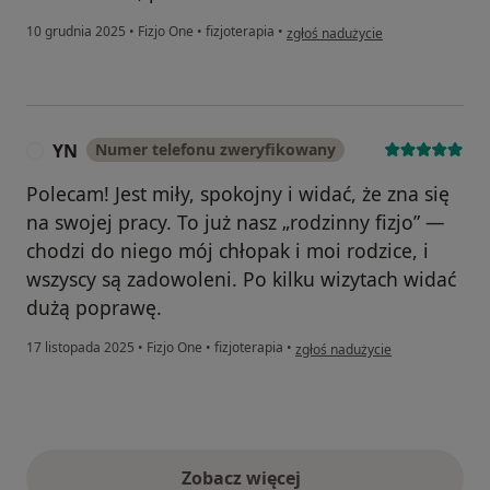
w opinii użytkownika Iwona
10 grudnia 2025
•
Fizjo One
•
fizjoterapia
•
zgłoś nadużycie
YN
Numer telefonu zweryfikowany
Y
Polecam! Jest miły, spokojny i widać, że zna się
na swojej pracy. To już nasz „rodzinny fizjo” —
chodzi do niego mój chłopak i moi rodzice, i
wszyscy są zadowoleni. Po kilku wizytach widać
dużą poprawę.
w opinii użytkownika YN
17 listopada 2025
•
Fizjo One
•
fizjoterapia
•
zgłoś nadużycie
Zobacz więcej
opinie powyżej