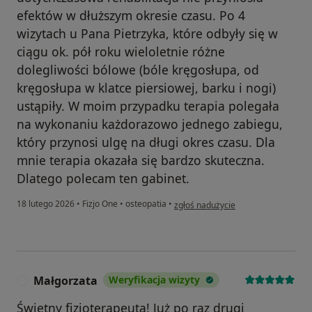
efektów w dłuższym okresie czasu. Po 4
wizytach u Pana Pietrzyka, które odbyły się w
ciągu ok. pół roku wieloletnie różne
dolegliwości bólowe (bóle kręgosłupa, od
kręgosłupa w klatce piersiowej, barku i nogi)
ustąpiły. W moim przypadku terapia polegała
na wykonaniu każdorazowo jednego zabiegu,
który przynosi ulgę na długi okres czasu. Dla
mnie terapia okazała się bardzo skuteczna.
Dlatego polecam ten gabinet.
w opinii użytkownika R
18 lutego 2026
•
Fizjo One
•
osteopatia
•
zgłoś nadużycie
Małgorzata
Weryfikacja wizyty
M
Świetny fizjoterapeuta! Już po raz drugi