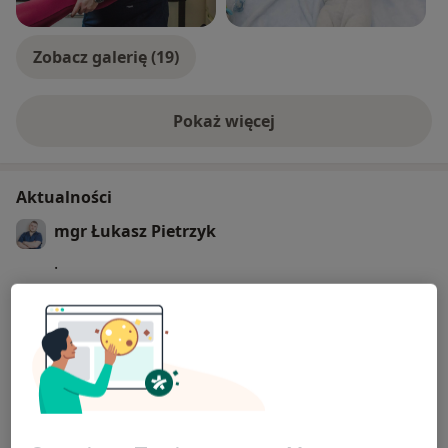
Zobacz galerię (19)
Pokaż więcej
o doświadczeniu
Aktualności
mgr Łukasz Pietrzyk
.
07/07/2025