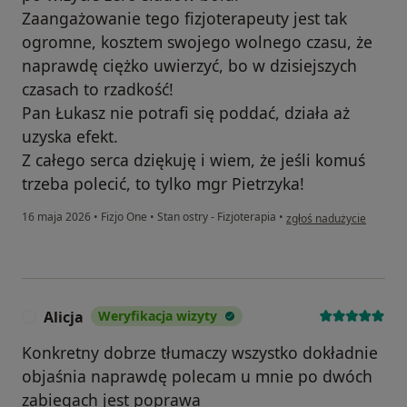
Zaangażowanie tego fizjoterapeuty jest tak
ogromne, kosztem swojego wolnego czasu, że
naprawdę ciężko uwierzyć, bo w dzisiejszych
czasach to rzadkość!
Pan Łukasz nie potrafi się poddać, działa aż
uzyska efekt.
Z całego serca dziękuję i wiem, że jeśli komuś
trzeba polecić, to tylko mgr Pietrzyka!
w opinii użytkownika A
16 maja 2026
•
Fizjo One
•
Stan ostry - Fizjoterapia
•
zgłoś nadużycie
Alicja
Weryfikacja wizyty
A
Konkretny dobrze tłumaczy wszystko dokładnie
objaśnia naprawdę polecam u mnie po dwóch
zabiegach jest poprawa