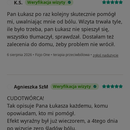
K.S.
Weryfikacja wizyty
K
Pan Łukasz po raz kolejny skutecznie pomógł
mi, uwalniając mnie od bólu. Wizyta trwała tyle,
ile było trzeba, pan Łukasz nie spieszył się,
wszystko tłumaczył, sprawdzał. Dostałam też
zalecenia do domu, żeby problem nie wrócił.
w opinii użytkownika K.
6 sierpnia 2026
•
Fizjo One
•
terapia przeciwbólowa
•
zgłoś nadużycie
Agnieszka SzM
Weryfikacja wizyty
A
CUDOTWÓRCA!
Tak opisuje Pana Łukasza każdemu, komu
opowiadam, kto mi pomógł.
Efekt wyraźny był już wieczorem, a 4tego dnia
po wizycie zero śladów bólu.