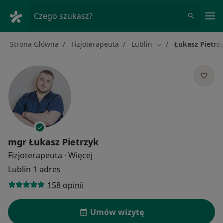
Me
Czego szukasz?
Strona Główna
Fizjoterapeuta
Lublin
Łukasz Pietrz
Zmień miasto
mgr
Łukasz Pietrzyk
O specjalizacjach
Fizjoterapeuta
·
Więcej
Lublin
1 adres
158 opinii
Umów wizytę