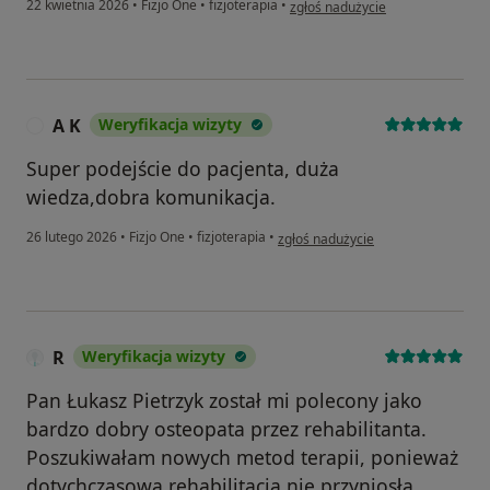
w opinii użytkownika Piotr
22 kwietnia 2026
•
Fizjo One
•
fizjoterapia
•
zgłoś nadużycie
A K
Weryfikacja wizyty
A
Super podejście do pacjenta, duża
wiedza,dobra komunikacja.
w opinii użytkownika A K
26 lutego 2026
•
Fizjo One
•
fizjoterapia
•
zgłoś nadużycie
R
Weryfikacja wizyty
Pan Łukasz Pietrzyk został mi polecony jako
bardzo dobry osteopata przez rehabilitanta.
Poszukiwałam nowych metod terapii, ponieważ
dotychczasowa rehabilitacja nie przyniosła