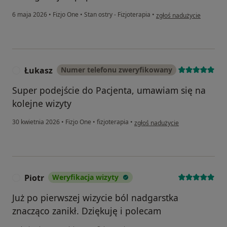
w opinii użytkownika Alicj
6 maja 2026
•
Fizjo One
•
Stan ostry - Fizjoterapia
•
zgłoś nadużycie
Łukasz
Numer telefonu zweryfikowany
Ł
Super podejście do Pacjenta, umawiam się na
kolejne wizyty
w opinii użytkownika Łukasz
30 kwietnia 2026
•
Fizjo One
•
fizjoterapia
•
zgłoś nadużycie
Piotr
Weryfikacja wizyty
P
Już po pierwszej wizycie ból nadgarstka
znacząco zanikł. Dziękuję i polecam