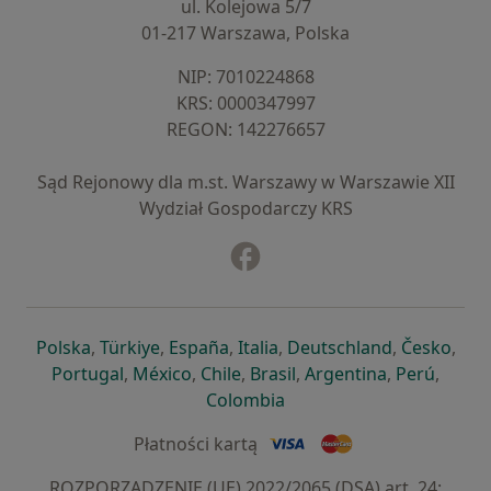
ul. Kolejowa 5/7
01-217 Warszawa, Polska
NIP: ⁠7010224868
KRS: ⁠0000347997
REGON: ⁠142276657
Sąd Rejonowy dla m.st. Warszawy w Warszawie XII
Wydział Gospodarczy KRS
Facebook
otwiera się w nowej karcie
otwiera się w nowej karcie
otwiera się w nowej karcie
otwiera się w nowej karcie
otwiera się w nowej karci
otwiera się
otwi
Polska
,
Türkiye
,
España
,
Italia
,
Deutschland
,
Česko
,
otwiera się w nowej karcie
otwiera się w nowej karcie
otwiera się w nowej karcie
otwiera się w nowej kar
otwiera się 
otwier
Portugal
,
México
,
Chile
,
Brasil
,
Argentina
,
Perú
,
otwiera się w nowej karc
Colombia
Płatności kartą
ROZPORZĄDZENIE (UE) 2022/2065 (DSA) art. 24: