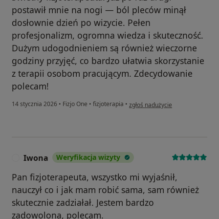
postawił mnie na nogi — ból pleców minął
dosłownie dzień po wizycie. Pełen
profesjonalizm, ogromna wiedza i skuteczność.
Dużym udogodnieniem są również wieczorne
godziny przyjęć, co bardzo ułatwia skorzystanie
z terapii osobom pracującym. Zdecydowanie
polecam!
w opinii użytkownika Małgorzata
14 stycznia 2026
•
Fizjo One
•
fizjoterapia
•
zgłoś nadużycie
Iwona
Weryfikacja wizyty
I
Pan fizjoterapeuta, wszystko mi wyjaśnił,
nauczył co i jak mam robić sama, sam również
skutecznie zadziałał. Jestem bardzo
zadowolona, polecam.