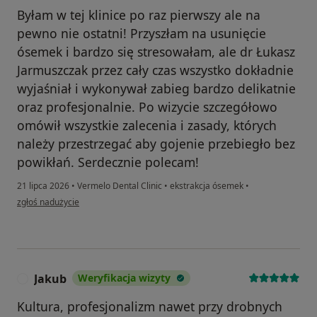
Byłam w tej klinice po raz pierwszy ale na
pewno nie ostatni! Przyszłam na usunięcie
ósemek i bardzo się stresowałam, ale dr Łukasz
Jarmuszczak przez cały czas wszystko dokładnie
wyjaśniał i wykonywał zabieg bardzo delikatnie
oraz profesjonalnie. Po wizycie szczegółowo
omówił wszystkie zalecenia i zasady, których
należy przestrzegać aby gojenie przebiegło bez
powikłań. Serdecznie polecam!
21 lipca 2026
•
Vermelo Dental Clinic
•
ekstrakcja ósemek
•
w opinii użytkownika Kateryna
zgłoś nadużycie
Jakub
Weryfikacja wizyty
J
Kultura, profesjonalizm nawet przy drobnych