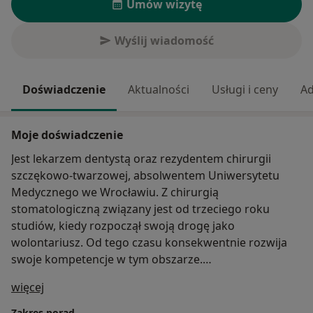
Umów wizytę
Wyślij wiadomość
Doświadczenie
Aktualności
Usługi i ceny
Ad
Moje doświadczenie
Jest lekarzem dentystą oraz rezydentem chirurgii
szczękowo-twarzowej, absolwentem Uniwersytetu
Medycznego we Wrocławiu. Z chirurgią
stomatologiczną związany jest od trzeciego roku
studiów, kiedy rozpoczął swoją drogę jako
wolontariusz. Od tego czasu konsekwentnie rozwija
swoje kompetencje w tym obszarze.
O mnie
więcej
Doświadczenie zdobywał w różnych ośrodkach
klinicznych, w tym podczas rocznej rezydentury w
Zakres porad