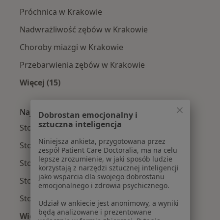
Próchnica w Krakowie
Nadwrażliwość zębów w Krakowie
Choroby miazgi w Krakowie
Przebarwienia zębów w Krakowie
Więcej (15)
Więcej w kategorii: Najczęście leczone chorob
Najpopularniejsze ubezpieczenia
Dobrostan emocjonalny i
sztuczna inteligencja
Stomatolodzy z Allianz w Krakowie
Niniejsza ankieta, przygotowana przez
Stomatolodzy z Signal Iduna w Krakowie
zespół Patient Care Doctoralia, ma na celu
lepsze zrozumienie, w jaki sposób ludzie
Stomatolodzy z POLMED w Krakowie
korzystają z narzędzi sztucznej inteligencji
jako wsparcia dla swojego dobrostanu
Stomatolodzy z NFZ w Krakowie
emocjonalnego i zdrowia psychicznego.
Stomatolodzy z Medicover w Krakowie
Udział w ankiecie jest anonimowy, a wyniki
będą analizowane i prezentowane
Więcej (1)