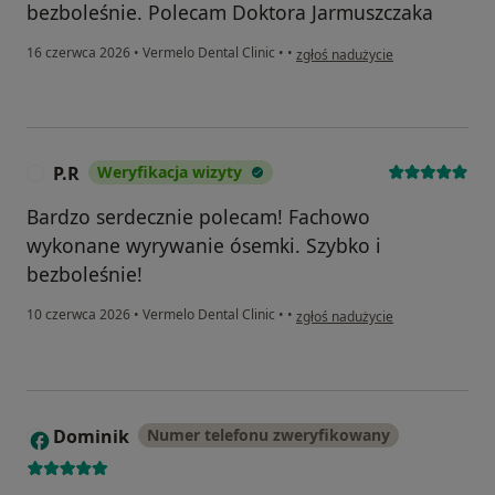
bezboleśnie. Polecam Doktora Jarmuszczaka
w opinii użytkownika Zbyszek
16 czerwca 2026
•
Vermelo Dental Clinic
•
•
zgłoś nadużycie
P.R
Weryfikacja wizyty
P
Bardzo serdecznie polecam! Fachowo
wykonane wyrywanie ósemki. Szybko i
bezboleśnie!
w opinii użytkownika P.R
10 czerwca 2026
•
Vermelo Dental Clinic
•
•
zgłoś nadużycie
Dominik
Numer telefonu zweryfikowany
D