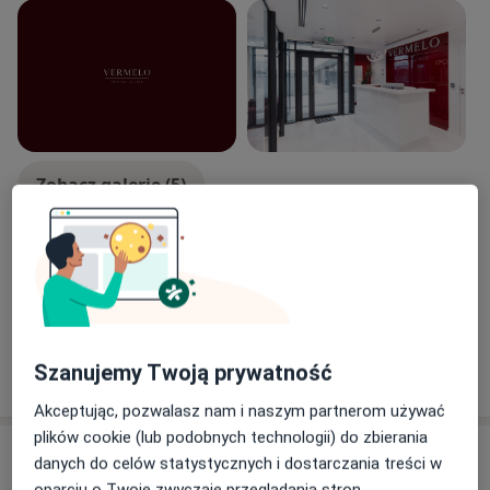
podejmowanych decyzji, unikając zbędnego
komplikowania, przy jednoczesnym zachowaniu
najwyższych standardów medycznych.
Poza pracą aktywnie spędza czas, najczęściej na stoku
narciarskim lub na trasach kolarskich. Narciarstwo
alpejskie i kolarstwo stanowią dla niego nie tylko
Zobacz galerię (5)
formę relaksu, ale również przestrzeń do rozwijania
dyscypliny, kontroli i dążenia do ciągłego doskonalenia
-wartości, które przenosi również na grunt zawodowy.
Płatność online akceptowana
Oszczędź swój czas przed wizytą.
Pokaż więcej
Szanujemy Twoją prywatność
o doświadczeniu
Akceptując, pozwalasz nam i naszym partnerom używać
plików cookie (lub podobnych technologii) do zbierania
Aktualności
danych do celów statystycznych i dostarczania treści w
oparciu o Twoje zwyczaje przeglądania stron