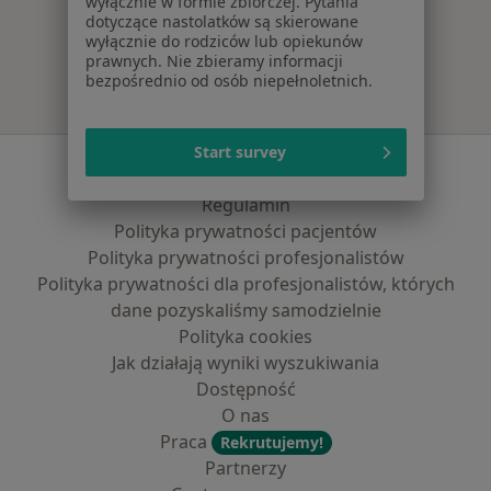
wyłącznie w formie zbiorczej. Pytania
Więcej w kategorii: Najpopularniejsze ubezpie
dotyczące nastolatków są skierowane
wyłącznie do rodziców lub opiekunów
prawnych. Nie zbieramy informacji
bezpośrednio od osób niepełnoletnich.
Start survey
Serwis
Regulamin
Polityka prywatności pacjentów
Polityka prywatności profesjonalistów
Polityka prywatności dla profesjonalistów, których
dane pozyskaliśmy samodzielnie
Polityka cookies
Jak działają wyniki wyszukiwania
Dostępność
O nas
Praca
Rekrutujemy!
Partnerzy