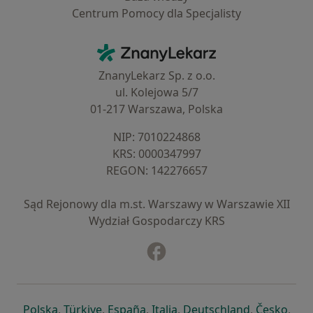
Centrum Pomocy dla Specjalisty
Kontakt
ZnanyLekarz - Strona główna
ZnanyLekarz Sp. z o.o.
ul. Kolejowa 5/7
01-217 Warszawa, Polska
NIP: ⁠7010224868
KRS: ⁠0000347997
REGON: ⁠142276657
Sąd Rejonowy dla m.st. Warszawy w Warszawie XII
Wydział Gospodarczy KRS
Facebook
otwiera się w nowej karcie
otwiera się w nowej karcie
otwiera się w nowej karcie
otwiera się w nowej karcie
otwiera się w nowej karci
otwiera się
otwi
Polska
,
Türkiye
,
España
,
Italia
,
Deutschland
,
Česko
,