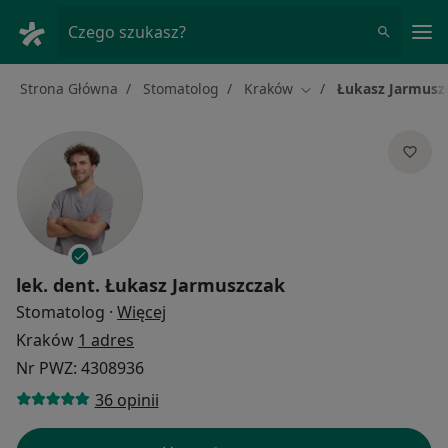
Me
Czego szukasz?
Strona Główna
Stomatolog
Kraków
Łukasz Jarmusz
Zmień miasto
lek. dent.
Łukasz Jarmuszczak
O specjalizacjach
Stomatolog
·
Więcej
Kraków
1 adres
Nr PWZ: 4308936
36 opinii