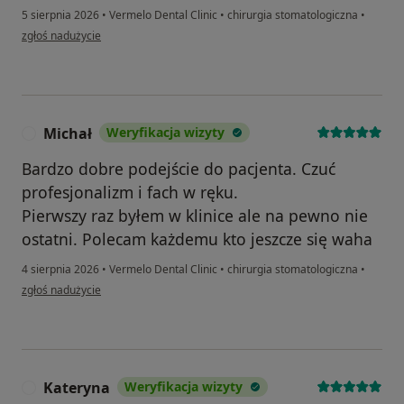
5 sierpnia 2026
•
Vermelo Dental Clinic
•
chirurgia stomatologiczna
•
w opinii użytkownika Filip
zgłoś nadużycie
Michał
Weryfikacja wizyty
M
Bardzo dobre podejście do pacjenta. Czuć
profesjonalizm i fach w ręku.
Pierwszy raz byłem w klinice ale na pewno nie
ostatni. Polecam każdemu kto jeszcze się waha
4 sierpnia 2026
•
Vermelo Dental Clinic
•
chirurgia stomatologiczna
•
w opinii użytkownika Michał
zgłoś nadużycie
Kateryna
Weryfikacja wizyty
K