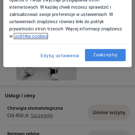
lek. dent. Łukasz Jarmuszczak
aleja 29 Listopada 39E, LU1, 31-425 Kraków
internetowych. W każdej chwili możesz sprawdzić i
zaktualizować swoje preferencje w ustawieniach. W
Zapraszamy do Vermelo Dental Clinic!
ustawieniach znajdziesz również linki do polityk
prywatności stron trzecich. Więcej informacji znajdziesz
28/04/2026
w
polityka cookies
Zaakceptuj
Edytuj ustawienia
Usługi i ceny
Chirurgia stomatologiczna
Umów wizytę
Od 450 zł
Szczegóły
Rentgen zębów