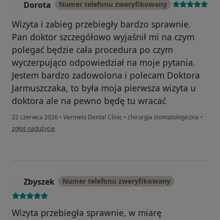
Dorota
Numer telefonu zweryfikowany
D
Wizyta i zabieg przebiegły bardzo sprawnie.
Pan doktor szczegółowo wyjaśnił mi na czym
polegać będzie cała procedura po czym
wyczerpująco odpowiedział na moje pytania.
Jestem bardzo zadowolona i polecam Doktora
Jarmuszczaka, to była moja pierwsza wizyta u
doktora ale na pewno będę tu wracać
22 czerwca 2026
•
Vermelo Dental Clinic
•
chirurgia stomatologiczna
•
w opinii użytkownika Dorota
zgłoś nadużycie
Zbyszek
Numer telefonu zweryfikowany
Z
Wizyta przebiegła sprawnie, w miarę