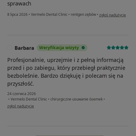
sprawach
w opinii użytkownika 
8 lipca 2026
•
Vermelo Dental Clinic
•
rentgen zębów
•
zgłoś nadużycie
Barbara
Weryfikacja wizyty
B
Profesjonalnie, uprzejmie i z pełną informacją
przed i po zabiegu, który przebiegł praktycznie
bezboleśnie. Bardzo dziękuję i polecam się na
przyszłość.
24 czerwca 2026
•
Vermelo Dental Clinic
•
chirurgiczne usuwanie ósemek
•
w opinii użytkownika Barbara
zgłoś nadużycie