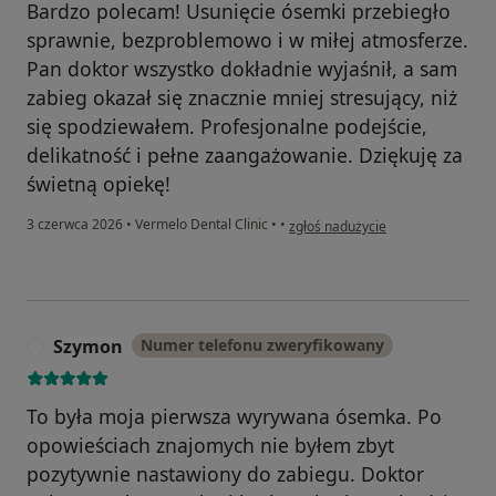
Bardzo polecam! Usunięcie ósemki przebiegło
sprawnie, bezproblemowo i w miłej atmosferze.
Pan doktor wszystko dokładnie wyjaśnił, a sam
zabieg okazał się znacznie mniej stresujący, niż
się spodziewałem. Profesjonalne podejście,
delikatność i pełne zaangażowanie. Dziękuję za
świetną opiekę!
w opinii użytkownika Dominik
3 czerwca 2026
•
Vermelo Dental Clinic
•
•
zgłoś nadużycie
Szymon
Numer telefonu zweryfikowany
S
To była moja pierwsza wyrywana ósemka. Po
opowieściach znajomych nie byłem zbyt
pozytywnie nastawiony do zabiegu. Doktor