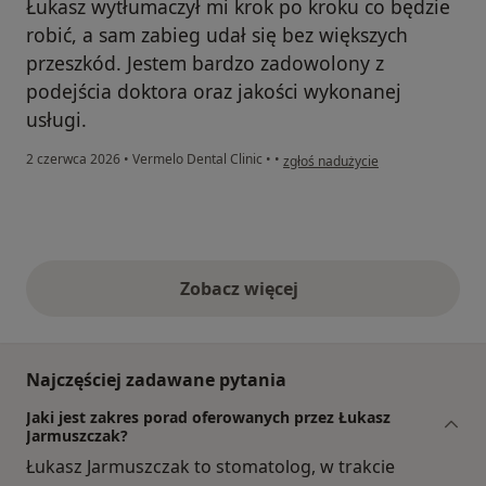
Łukasz wytłumaczył mi krok po kroku co będzie
robić, a sam zabieg udał się bez większych
przeszkód. Jestem bardzo zadowolony z
podejścia doktora oraz jakości wykonanej
usługi.
w opinii użytkownika Szymon
2 czerwca 2026
•
Vermelo Dental Clinic
•
•
zgłoś nadużycie
Zobacz więcej
opinie powyżej
Najczęściej zadawane pytania
Jaki jest zakres porad oferowanych przez Łukasz
Jarmuszczak?
Łukasz Jarmuszczak to stomatolog, w trakcie