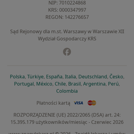
NIP: ⁠7010224868
KRS: ⁠0000347997
REGON: ⁠142276657
Sąd Rejonowy dla m.st. Warszawy w Warszawie XII
Wydział Gospodarczy KRS
Facebook
otwiera się w nowej karcie
otwiera się w nowej karcie
otwiera się w nowej karcie
otwiera się w nowej karcie
otwiera się w nowej karci
otwiera się
otwi
Polska
,
Türkiye
,
España
,
Italia
,
Deutschland
,
Česko
,
otwiera się w nowej karcie
otwiera się w nowej karcie
otwiera się w nowej karcie
otwiera się w nowej kar
otwiera się 
otwier
Portugal
,
México
,
Chile
,
Brasil
,
Argentina
,
Perú
,
otwiera się w nowej karc
Colombia
Płatności kartą
ROZPORZĄDZENIE (UE) 2022/2065 (DSA) art. 24:
15.395.179 użytkowników/miesiąc - Czerwiec 2026