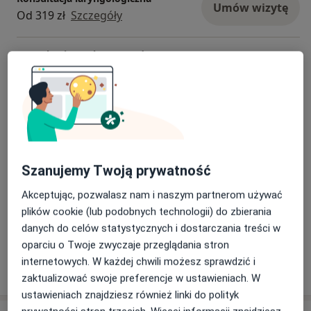
Umów wizytę
Od 319 zł
Szczegóły
Konsultacja z zakresu medycyny
estetycznej
Umów wizytę
Od 295 zł
Szczegóły
Podcięcie wędzidełka
Od 469 zł
Szczegóły
Szanujemy Twoją prywatność
Wizyta domowa
Szczegóły
Akceptując, pozwalasz nam i naszym partnerom używać
plików cookie (lub podobnych technologii) do zbierania
+ 12 usług
danych do celów statystycznych i dostarczania treści w
oparciu o Twoje zwyczaje przeglądania stron
internetowych. W każdej chwili możesz sprawdzić i
W jaki sposób ustalane są ceny?
zaktualizować swoje preferencje w ustawieniach. W
ustawieniach znajdziesz również linki do polityk