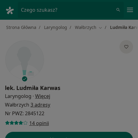
Me
Czego szukasz?
Strona Główna
Laryngolog
Wałbrzych
Ludmiła Kar
Zmień miasto
lek.
Ludmiła Karwas
O specjalizacjach
Laryngolog
·
Więcej
Wałbrzych
3 adresy
Nr PWZ: 2845122
14 opinii