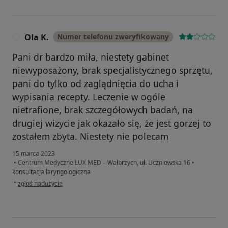
Ola K.
Numer telefonu zweryfikowany
O
Pani dr bardzo miła, niestety gabinet
niewyposażony, brak specjalistycznego sprzętu,
pani do tylko od zaglądnięcia do ucha i
wypisania recepty. Leczenie w ogóle
nietrafione, brak szczegółowych badań, na
drugiej wizycie jak okazało się, że jest gorzej to
zostałem zbyta. Niestety nie polecam
15 marca 2023
•
Centrum Medyczne LUX MED – Wałbrzych, ul. Uczniowska 16
•
konsultacja laryngologiczna
w opinii użytkownika Ola K.
•
zgłoś nadużycie