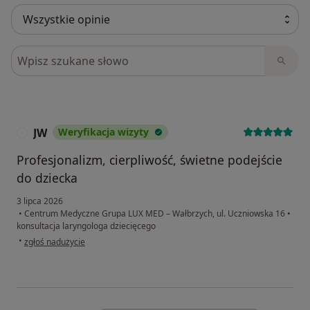
Szukaj w opiniach
JW
Weryfikacja wizyty
J
Profesjonalizm, cierpliwość, świetne podejście
do dziecka
3 lipca 2026
•
Centrum Medyczne Grupa LUX MED – Wałbrzych, ul. Uczniowska 16
•
konsultacja laryngologa dziecięcego
w opinii użytkownika JW
•
zgłoś nadużycie