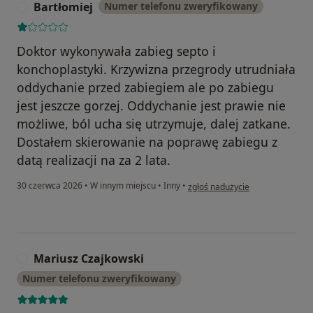
Bartłomiej
Numer telefonu zweryfikowany
B
Doktor wykonywała zabieg septo i
konchoplastyki. Krzywizna przegrody utrudniała
oddychanie przed zabiegiem ale po zabiegu
jest jeszcze gorzej. Oddychanie jest prawie nie
możliwe, ból ucha się utrzymuje, dalej zatkane.
Dostałem skierowanie na poprawę zabiegu z
datą realizacji na za 2 lata.
w opinii użytkownika Bartłomiej
30 czerwca 2026
•
W innym miejscu
•
Inny
•
zgłoś nadużycie
Mariusz Czajkowski
M
Numer telefonu zweryfikowany