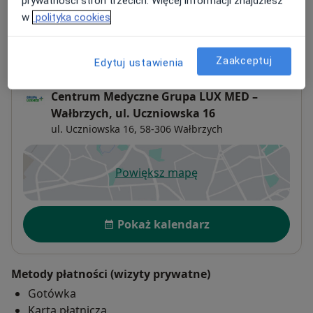
prywatności stron trzecich. Więcej informacji znajdziesz
Adresy (3)
w
polityka cookies
Adres 1
Adres 2
Adres 3
Zaakceptuj
Edytuj ustawienia
Centrum Medyczne Grupa LUX MED –
Wałbrzych, ul. Uczniowska 16
ul. Uczniowska 16,
58-306
Wałbrzych
Powiększ mapę
otwiera się w nowej karcie
Dostępność
Pokaż kalendarz
Metody płatności (wizyty prywatne)
Gotówka
Karta płatnicza