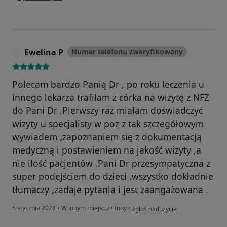
Ewelina P
Numer telefonu zweryfikowany
E
Polecam bardzo Panią Dr , po roku leczenia u
innego lekarza trafiłam z córka na wizytę z NFZ
do Pani Dr .Pierwszy raz miałam doświadczyć
wizyty u specjalisty w poz z tak szczegółowym
wywiadem ,zapoznaniem się z dokumentacją
medyczną i postawieniem na jakość wizyty ,a
nie ilość pacjentów .Pani Dr przesympatyczna z
super podejściem do dzieci ,wszystko dokładnie
tłumaczy ,zadaje pytania i jest zaangażowana .
w opinii użytkownika Ewelina P
5 stycznia 2024
•
W innym miejscu
•
Inny
•
zgłoś nadużycie