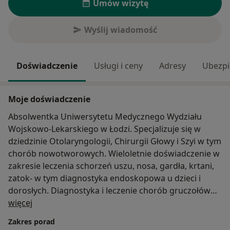
Umów wizytę
Wyślij wiadomość
Doświadczenie
Usługi i ceny
Adresy
Ubezpi
Moje doświadczenie
Absolwentka Uniwersytetu Medycznego Wydziału
Wojskowo-Lekarskiego w Łodzi. Specjalizuje się w
dziedzinie Otolaryngologii, Chirurgii Głowy i Szyi w tym
chorób nowotworowych. Wieloletnie doświadczenie w
zakresie leczenia schorzeń uszu, nosa, gardła, krtani,
zatok- w tym diagnostyka endoskopowa u dzieci i
dorosłych. Diagnostyka i leczenie chorób gruczołów
O mnie
więcej
ślinowych i niedosłuchów.
Zakres porad