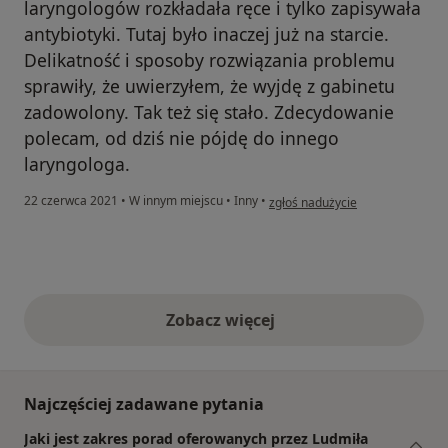
laryngologów rozkładała ręce i tylko zapisywała
antybiotyki. Tutaj było inaczej już na starcie.
Delikatność i sposoby rozwiązania problemu
sprawiły, że uwierzyłem, że wyjdę z gabinetu
zadowolony. Tak też się stało. Zdecydowanie
polecam, od dziś nie pójdę do innego
laryngologa.
w opinii użytkownika Paweł
22 czerwca 2021
•
W innym miejscu
•
Inny
•
zgłoś nadużycie
Zobacz więcej
opinie powyżej
Najczęściej zadawane pytania
Jaki jest zakres porad oferowanych przez Ludmiła