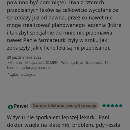
powinno być pominięte). Dwa z czterech
przepisanych leków są całkowicie wycofane ze
sprzedaży już od dawna, przez co nawet nie
mogę zrealizować planowanego leczenia (które
i tak zbyt specjalnie do mnie nie przemawia,
nawet Panie farmaceutki były w szoku jak
zobaczyły jakie liche leki są mi przepisane).
28 października 2022
•
Centrum Medyczne LUX MED – Wałbrzych, ul. Uczniowska 16
•
konsultacja laryngologiczna
w opinii użytkownika K
•
zgłoś nadużycie
Paweł
Numer telefonu zweryfikowany
P
W życiu nie spotkałem lepszej lekarki. Pani
doktor wzięła na klatę mój problem, gdy reszta