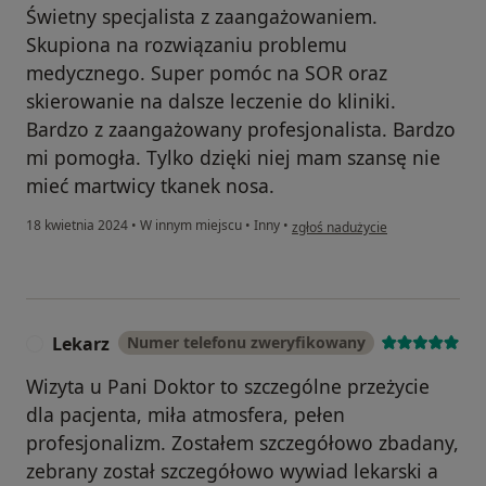
Świetny specjalista z zaangażowaniem.
Skupiona na rozwiązaniu problemu
medycznego. Super pomóc na SOR oraz
skierowanie na dalsze leczenie do kliniki.
Bardzo z zaangażowany profesjonalista. Bardzo
mi pomogła. Tylko dzięki niej mam szansę nie
mieć martwicy tkanek nosa.
w opinii użytkownika Mariusz Cz
18 kwietnia 2024
•
W innym miejscu
•
Inny
•
zgłoś nadużycie
Lekarz
Numer telefonu zweryfikowany
L
Wizyta u Pani Doktor to szczególne przeżycie
dla pacjenta, miła atmosfera, pełen
profesjonalizm. Zostałem szczegółowo zbadany,
zebrany został szczegółowo wywiad lekarski a