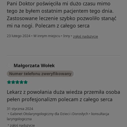
Pani Doktor poświęciła mi dużo czasu mimo
tego że byłem ostatnim pacjentem tego dnia.
Zastosowane leczenie szybko pozwoliło stanąć
mi na nogi. Polecam z całego serca
w opinii użytkownika Lekarz
23 lutego 2024
•
W innym miejscu
•
Inny
•
zgłoś nadużycie
Małgorzata Wołek
M
Numer telefonu zweryfikowany
Lekarz z powołania duża wiedza przemiła osoba
pełen profesjonalizm polecam z całego serca
31 stycznia 2024
•
Gabinet Otolaryngologiczny dla Dzieci i Dorosłych
•
konsultacja
laryngologiczna
w opinii użytkownika Małgorzata Wołek
•
zgłoś nadużycie