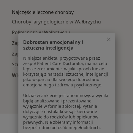
Więcej w kategorii: W pobliżu Wałbrzycha
Najczęście leczone choroby
Choroby laryngologiczne w Wałbrzychu
Polipy nosa w Wałbrzychu
Dobrostan emocjonalny i
Zapalenie krtani w Wałbrzychu
sztuczna inteligencja
Zapalenie migdałków w Wałbrzychu
Niniejsza ankieta, przygotowana przez
zespół Patient Care Doctoralia, ma na celu
Szum w uszach w Wałbrzychu
lepsze zrozumienie, w jaki sposób ludzie
korzystają z narzędzi sztucznej inteligencji
Więcej (15)
jako wsparcia dla swojego dobrostanu
Więcej w kategorii: Najczęście leczone chorob
emocjonalnego i zdrowia psychicznego.
Udział w ankiecie jest anonimowy, a wyniki
będą analizowane i prezentowane
wyłącznie w formie zbiorczej. Pytania
dotyczące nastolatków są skierowane
wyłącznie do rodziców lub opiekunów
Serwis
prawnych. Nie zbieramy informacji
bezpośrednio od osób niepełnoletnich.