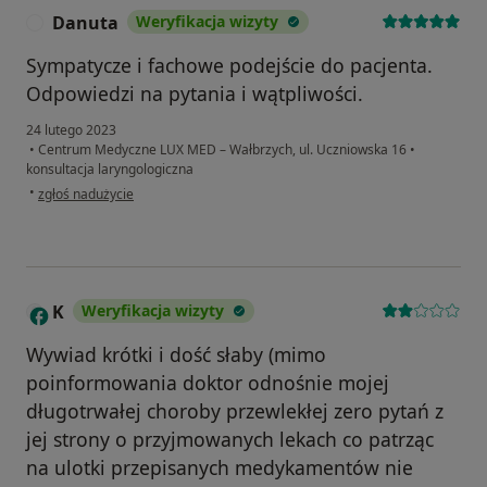
Danuta
Weryfikacja wizyty
D
Sympatycze i fachowe podejście do pacjenta.
Odpowiedzi na pytania i wątpliwości.
24 lutego 2023
•
Centrum Medyczne LUX MED – Wałbrzych, ul. Uczniowska 16
•
konsultacja laryngologiczna
w opinii użytkownika Danuta
•
zgłoś nadużycie
K
Weryfikacja wizyty
Wywiad krótki i dość słaby (mimo
poinformowania doktor odnośnie mojej
długotrwałej choroby przewlekłej zero pytań z
jej strony o przyjmowanych lekach co patrząc
na ulotki przepisanych medykamentów nie