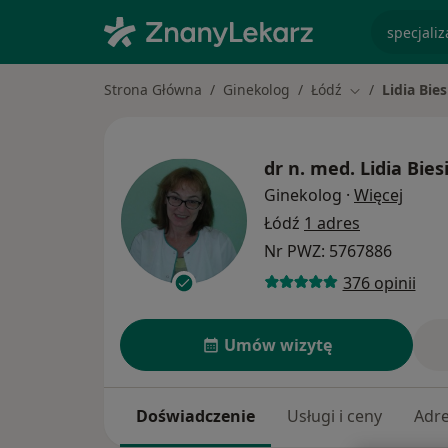
specjaliz
Strona Główna
Ginekolog
Łódź
Lidia Bie
Zmień miasto
dr n. med.
Lidia Bies
O spec
Ginekolog
·
Więcej
Łódź
1 adres
Nr PWZ: 5767886
376 opinii
Umów wizytę
Doświadczenie
Usługi i ceny
Adr