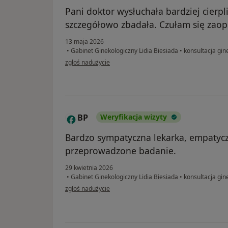
Pani doktor wysłuchała bardziej cierp
szczegółowo zbadała. Czułam się zao
13 maja 2026
•
Gabinet Ginekologiczny Lidia Biesiada
•
konsultacja gine
w opinii użytkownika M
zgłoś nadużycie
BP
Weryfikacja wizyty
B
Bardzo sympatyczna lekarka, empatycz
przeprowadzone badanie.
29 kwietnia 2026
•
Gabinet Ginekologiczny Lidia Biesiada
•
konsultacja gine
w opinii użytkownika BP
zgłoś nadużycie