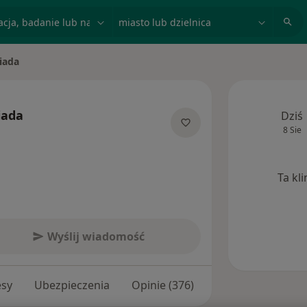
acja, badanie lub nazwisko
miasto lub dzielnica
siada
iada
Dziś
8 Sie
jalizacjach
Ta kl
Wyślij wiadomość
esy
Ubezpieczenia
Opinie (376)