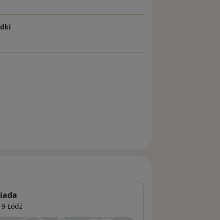
adki
siada
219
Łódź