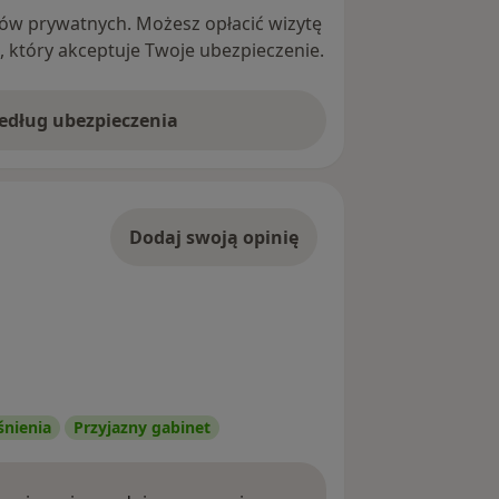
ntów prywatnych. Możesz opłacić wizytę
ę, który akceptuje Twoje ubezpieczenie.
według ubezpieczenia
Dodaj swoją opinię
śnienia
Przyjazny gabinet