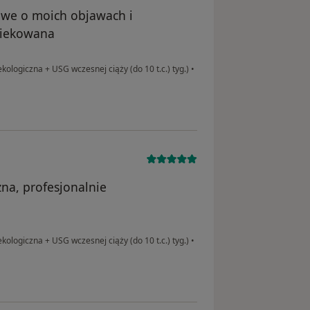
liwe o moich objawach i
piekowana
kologiczna + USG wczesnej ciąży (do 10 t.c.) tyg.)
•
na, profesjonalnie
kologiczna + USG wczesnej ciąży (do 10 t.c.) tyg.)
•