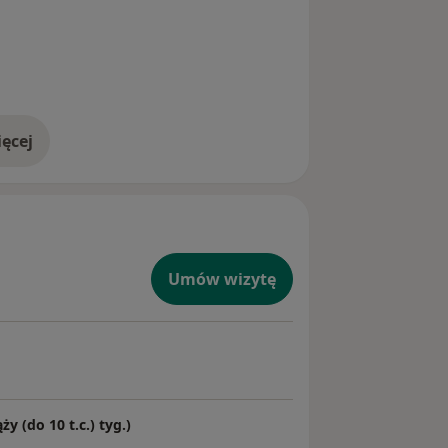
ęcej
doświadczeniu
Umów wizytę
y (do 10 t.c.) tyg.)