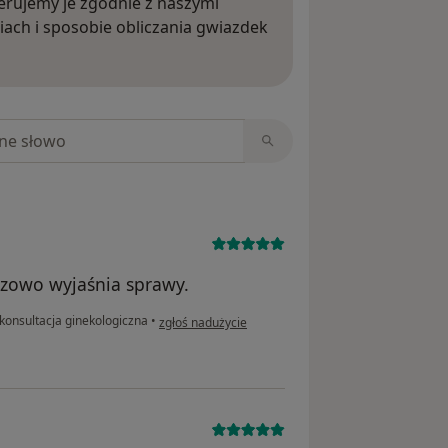
rujemy je zgodnie z naszymi
iach i sposobie obliczania gwiazdek
ięcej o opiniach
niach
czowo wyjaśnia sprawy.
w opinii użytkownika Jola
konsultacja ginekologiczna
•
zgłoś nadużycie