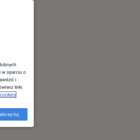
odobnych
i w oparciu o
awdzić i
wnież linki
 cookies
akceptuj