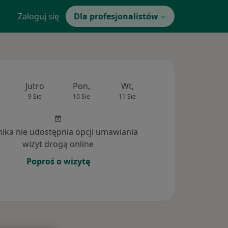
Zaloguj się
Dla profesjonalistów
Jutro
Pon,
Wt,
Śr,
Czw
9 Sie
10 Sie
11 Sie
12 Sie
13 Si
inika nie udostępnia opcji umawiania
wizyt drogą online
Poproś o wizytę