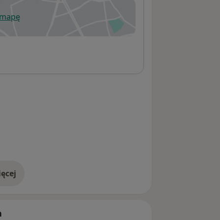
 mapę
wiera się w nowej karcie
ęcej
adresie
h