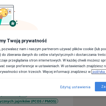
my Twoją prywatność
 im. Rydygiera oraz Szpitalu SALVE w
, pozwalasz nam i naszym partnerom używać plików cookie (lub p
cznym na ul. Tatrzańskiej 42/44
) do zbierania danych do celów statystycznych i dostarczania treśc
zaje przeglądania stron internetowych. W każdej chwili możesz spr
wać swoje preferencje w ustawieniach. W ustawieniach znajdziesz ró
prywatności stron trzecich. Więcej informacji znajdziesz w
polityka
adku gdy wszystkie terminy w dniu
ę o kontakt telefoniczny.
Za
Edytuj ustawienia
ządów rodnych
tycznych jajników (PCOS / PMOS)