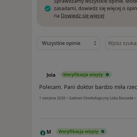
Sprawdzamy wszystkie opinie. Mode
zasadami, dowiedz się więcej o opin
Dowiedz się w
na
Dowiedz się więcej
Szukaj w opi
Jola
Weryfikacja wizyty
J
Polecam. Pani doktor bardzo miła rze
1 sierpnia 2026
•
Gabinet Ginekologiczny Lidia Biesiada
•
M
Weryfikacja wizyty