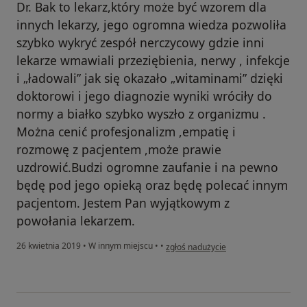
Dr. Bak to lekarz,który może być wzorem dla
innych lekarzy, jego ogromna wiedza pozwoliła
szybko wykryć zespół nerczycowy gdzie inni
lekarze wmawiali przeziębienia, nerwy , infekcje
i „ładowali” jak się okazało „witaminami” dzięki
doktorowi i jego diagnozie wyniki wróciły do
normy a białko szybko wyszło z organizmu .
Można cenić profesjonalizm ,empatię i
rozmowę z pacjentem ,może prawie
uzdrowić.Budzi ogromne zaufanie i na pewno
będę pod jego opieką oraz będę polecać innym
pacjentom. Jestem Pan wyjątkowym z
powołania lekarzem.
w opinii użytkownika Konto zostało u
26 kwietnia 2019
•
W innym miejscu
•
•
zgłoś nadużycie