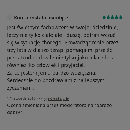
Konto zostało usunięte
Jest świetnym fachowcem w swojej dziedzinie,
leczy nie tylko ciało ale i duszę, potrafi wczuć
się w sytuację chorego. Prowadząc mnie przez
trzy lata w dializo terapi pomaga mi przejść
przez trudne chwile nie tylko jako lekarz lecz
również jko człowiek i przyjaciel.
Za co jestem jemu bardzo wdzięczna.
Serdecznie go pozdrawiam z najlepszymi
życzeniami.
w opinii użytkownika Konto zostało usunięte
17 listopada 2010
•
•
•
zgłoś nadużycie
Ocena zmieniona przez moderatora na "bardzo
dobry".