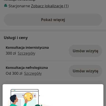
Stacjonarne
Zobacz lokalizacje (1)
Pokaż więcej
o doświadczeniu
Usługi i ceny
Konsultacja internistyczna
Umów wizytę
300 zł
Szczegóły
Konsultacja nefrologiczna
Umów wizytę
Od 300 zł
Szczegóły
Badania ogólne
Szczegóły
Badania profilaktyczne