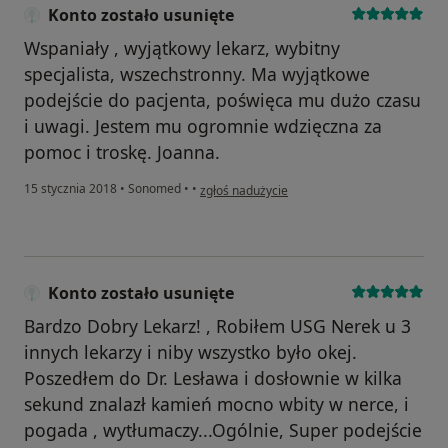
Konto zostało usunięte
Wspaniały , wyjątkowy lekarz, wybitny
specjalista, wszechstronny. Ma wyjątkowe
podejście do pacjenta, poświęca mu dużo czasu
i uwagi. Jestem mu ogromnie wdzięczna za
pomoc i troskę. Joanna.
w opinii użytkownika Konto zostało usunięte
15 stycznia 2018
•
Sonomed
•
•
zgłoś nadużycie
Konto zostało usunięte
Bardzo Dobry Lekarz! , Robiłem USG Nerek u 3
innych lekarzy i niby wszystko było okej.
Poszedłem do Dr. Lesława i dosłownie w kilka
sekund znalazł kamień mocno wbity w nerce, i
pogada , wytłumaczy...Ogólnie, Super podejście