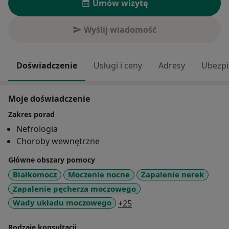
Umów wizytę
Wyślij wiadomość
Doświadczenie
Usługi i ceny
Adresy
Ubezpi
Moje doświadczenie
Zakres porad
Nefrologia
Choroby wewnętrzne
Główne obszary pomocy
Białkomocz
Moczenie nocne
Zapalenie nerek
Zapalenie pęcherza moczowego
a11y_sr_more_diseases
Wady układu moczowego
+25
Rodzaje konsultacji