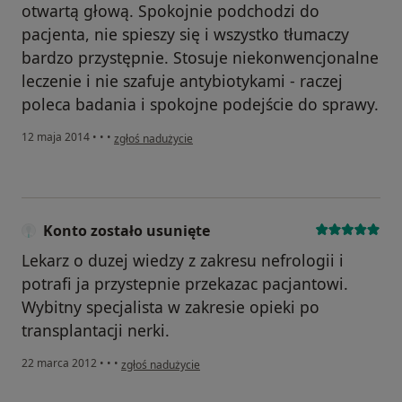
otwartą głową. Spokojnie podchodzi do
pacjenta, nie spieszy się i wszystko tłumaczy
bardzo przystępnie. Stosuje niekonwencjonalne
leczenie i nie szafuje antybiotykami - raczej
poleca badania i spokojne podejście do sprawy.
w opinii użytkownika Konto zostało usunięte
12 maja 2014
•
•
•
zgłoś nadużycie
Konto zostało usunięte
Lekarz o duzej wiedzy z zakresu nefrologii i
potrafi ja przystepnie przekazac pacjantowi.
Wybitny specjalista w zakresie opieki po
transplantacji nerki.
w opinii użytkownika Konto zostało usunięte
22 marca 2012
•
•
•
zgłoś nadużycie