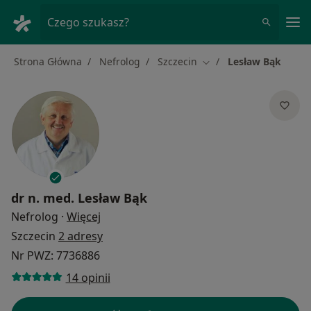
Me
Czego szukasz?
Strona Główna
Nefrolog
Szczecin
Lesław Bąk
Zmień miasto
dr n. med.
Lesław Bąk
O specjalizacjach
Nefrolog
·
Więcej
Szczecin
2 adresy
Nr PWZ: 7736886
14 opinii