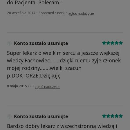
do Pacjenta. Polecam !
w opinii użytkownika Konto zostało us
20 września 2017
•
Sonomed
•
nerki
•
zgłoś nadużycie
Konto zostało usunięte
Super lekarz o wielkim sercu a jeszcze większej
wiedzy.Fachowiec.......dzięki niemu żyje członek
mojej rodziny.......wielki szacun
p.DOKTORZE;Dziękuję
w opinii użytkownika Konto zostało usunięte
8 maja 2015
•
•
•
zgłoś nadużycie
Konto zostało usunięte
Bardzo dobry lekarz z wszechstronną wiedzą i