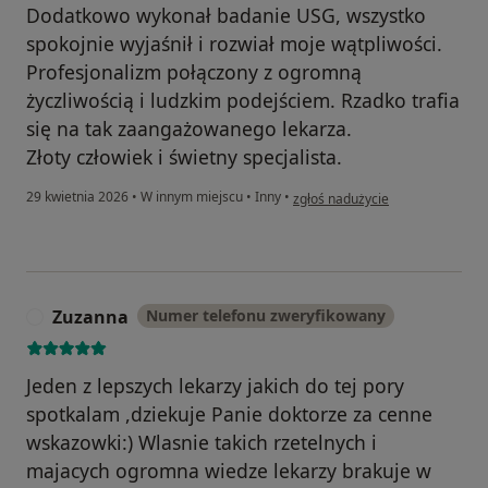
Dodatkowo wykonał badanie USG, wszystko
spokojnie wyjaśnił i rozwiał moje wątpliwości.
Profesjonalizm połączony z ogromną
życzliwością i ludzkim podejściem. Rzadko trafia
się na tak zaangażowanego lekarza.
Złoty człowiek i świetny specjalista.
w opinii użytkownika Andrzej F.
29 kwietnia 2026
•
W innym miejscu
•
Inny
•
zgłoś nadużycie
Zuzanna
Numer telefonu zweryfikowany
Z
Jeden z lepszych lekarzy jakich do tej pory
spotkalam ,dziekuje Panie doktorze za cenne
wskazowki:) Wlasnie takich rzetelnych i
majacych ogromna wiedze lekarzy brakuje w