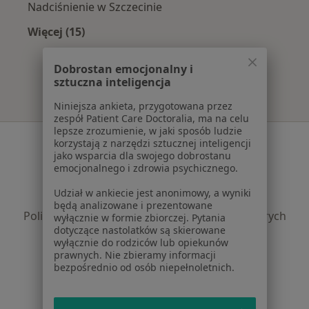
Nadciśnienie w Szczecinie
Więcej (15)
Więcej w kategorii: Najczęście leczone chorob
Dobrostan emocjonalny i
sztuczna inteligencja
Niniejsza ankieta, przygotowana przez
zespół Patient Care Doctoralia, ma na celu
lepsze zrozumienie, w jaki sposób ludzie
Serwis
korzystają z narzędzi sztucznej inteligencji
jako wsparcia dla swojego dobrostanu
Regulamin
emocjonalnego i zdrowia psychicznego.
Polityka prywatności pacjentów
Udział w ankiecie jest anonimowy, a wyniki
Polityka prywatności profesjonalistów
będą analizowane i prezentowane
Polityka prywatności dla profesjonalistów, których
wyłącznie w formie zbiorczej. Pytania
dotyczące nastolatków są skierowane
dane pozyskaliśmy samodzielnie
wyłącznie do rodziców lub opiekunów
Polityka cookies
prawnych. Nie zbieramy informacji
Jak działają wyniki wyszukiwania
bezpośrednio od osób niepełnoletnich.
Dostępność
O nas