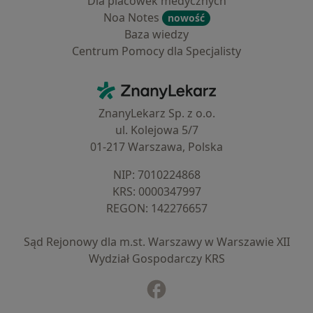
Dla placówek medycznych
Noa Notes
nowość
Baza wiedzy
Centrum Pomocy dla Specjalisty
Kontakt
ZnanyLekarz - Strona główna
ZnanyLekarz Sp. z o.o.
ul. Kolejowa 5/7
01-217 Warszawa, Polska
NIP: ⁠7010224868
KRS: ⁠0000347997
REGON: ⁠142276657
Sąd Rejonowy dla m.st. Warszawy w Warszawie XII
Wydział Gospodarczy KRS
Facebook
otwiera się w nowej karcie