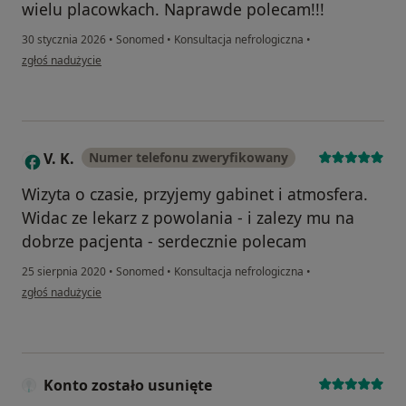
wielu placowkach. Naprawde polecam!!!
30 stycznia 2026
•
Sonomed
•
Konsultacja nefrologiczna
•
w opinii użytkownika Zuzanna
zgłoś nadużycie
V. K.
Numer telefonu zweryfikowany
V
Wizyta o czasie, przyjemy gabinet i atmosfera.
Widac ze lekarz z powolania - i zalezy mu na
dobrze pacjenta - serdecznie polecam
25 sierpnia 2020
•
Sonomed
•
Konsultacja nefrologiczna
•
w opinii użytkownika V. K.
zgłoś nadużycie
Konto zostało usunięte