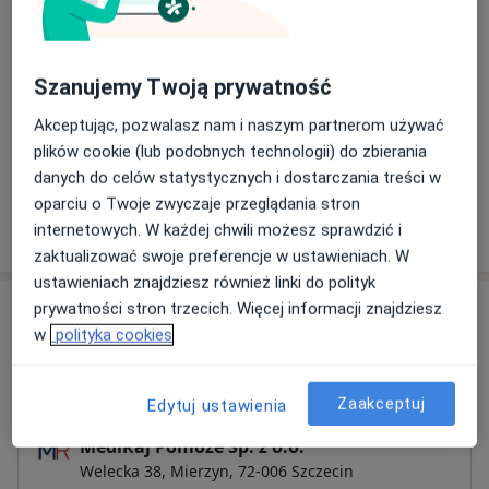
Szczegóły
Badania przedoperacyjne
Szanujemy Twoją prywatność
Szczegóły
Akceptując, pozwalasz nam i naszym partnerom używać
plików cookie (lub podobnych technologii) do zbierania
+ 7 usług
danych do celów statystycznych i dostarczania treści w
oparciu o Twoje zwyczaje przeglądania stron
internetowych. W każdej chwili możesz sprawdzić i
W jaki sposób ustalane są ceny?
zaktualizować swoje preferencje w ustawieniach. W
ustawieniach znajdziesz również linki do polityk
Adresy (2)
prywatności stron trzecich. Więcej informacji znajdziesz
w
polityka cookies
Adres 1
Adres 2
Zaakceptuj
Edytuj ustawienia
MediRaj Pomoże Sp. z o.o.
Welecka 38,
Mierzyn, 72-006
Szczecin