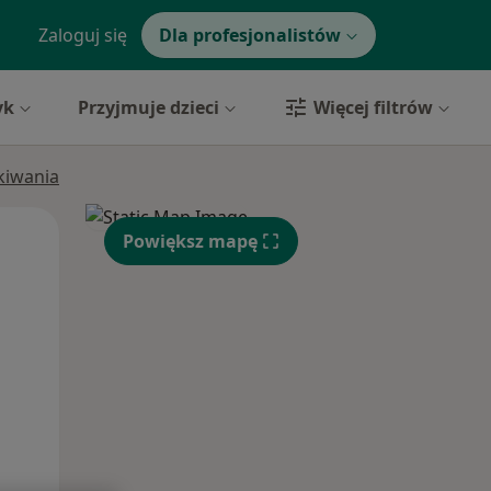
Zaloguj się
Dla profesjonalistów
yk
Przyjmuje dzieci
Więcej filtrów
ukiwania
Wt,
Śr,
Czw,
Powiększ mapę
11 Sie
12 Sie
13 Sie