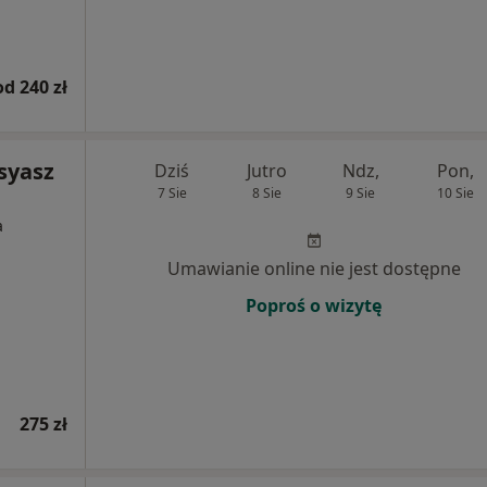
od 240 zł
syasz
Dziś
Jutro
Ndz,
Pon,
7 Sie
8 Sie
9 Sie
10 Sie
a
Umawianie online nie jest dostępne
Poproś o wizytę
275 zł