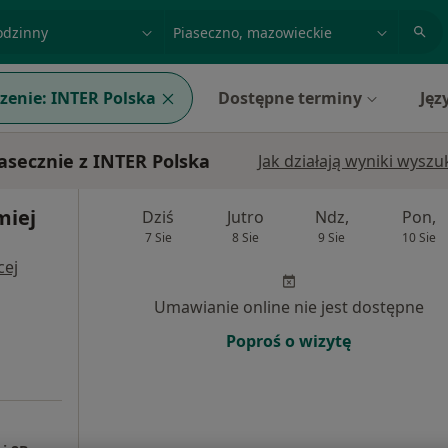
acja, badanie lub nazwisko
miasto lub dzielnica
zenie:
INTER Polska
Dostępne terminy
Jęz
asecznie z INTER Polska
Jak działają wyniki wysz
miej
Dziś
Jutro
Ndz,
Pon,
7 Sie
8 Sie
9 Sie
10 Sie
cej
Umawianie online nie jest dostępne
Poproś o wizytę