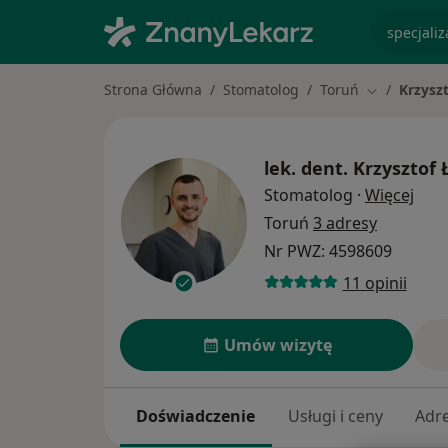
specjaliz
Strona Główna
Stomatolog
Toruń
Krzysz
Zmień mias
lek. dent.
Krzysztof 
O sp
Stomatolog
·
Więcej
Toruń
3 adresy
Nr PWZ: 4598609
11 opinii
Umów wizytę
Doświadczenie
Usługi i ceny
Adr