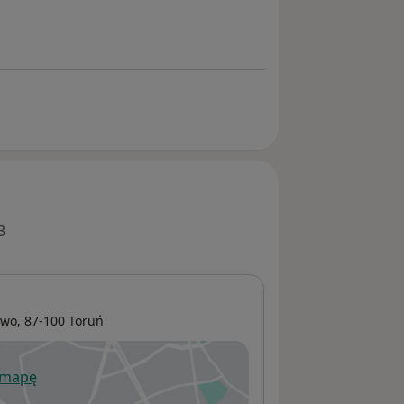
3
owo
, 87-100
Toruń
 mapę
wiera się w nowej karcie