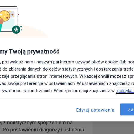
niwersytetu Medycznego im. Piastów
ogiczną oraz stomatologią
wego wykonywał głównie zabiegi
my Twoją prywatność
w zatrzymanych, plastyka wędzidełek
, pozwalasz nam i naszym partnerom używać plików cookie (lub p
lnym. Od pierwszego roku studiów dr
) do zbierania danych do celów statystycznych i dostarczania treśc
pozauczelnianą. Uczestniczył w
zaje przeglądania stron internetowych. W każdej chwili możesz spr
go Towarzystwa Studentów
dorosłymi, jak i dziećmi. Na co dzień
wać swoje preferencje w ustawieniach. W ustawieniach znajdziesz ró
entem, a następnie Prezydentem
logicznych, by zabiegi wykonywać jak
prywatności stron trzecich. Więcej informacji znajdziesz w
polityka
semki, zęby stałe, jak i zęby mleczne.
ascynuje dr Krzysztofa, dzięki czemu
Za
ększa doświadczenie podejmując się
Edytuj ustawienia
ierpliwy, dokładny,
, z holistycznym spojrzeniem na
. Po postawieniu diagnozy i ustaleniu