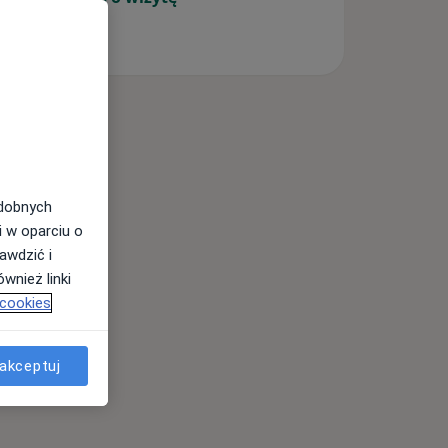
odobnych
i w oparciu o
awdzić i
wnież linki
 cookies
akceptuj