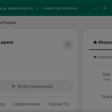
acja, badanie lub nazwisko
miasto lub dzielnica
tof Łapacz
to
Łapacz
Wizyta
Wizyta w
ecjalizacjach
Konsult
Konsulta
Dziś
7 Sie
Wyślij wiadomość
Ta kl
esy
Ubezpieczenia
Opinie (11)