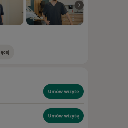
ęcej
doświadczeniu
Umów wizytę
Umów wizytę