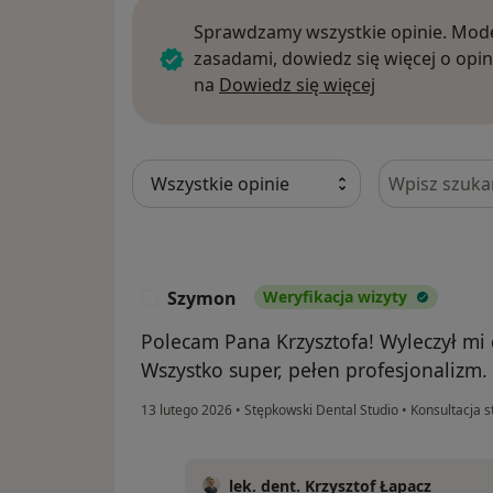
Sprawdzamy wszystkie opinie. Mode
zasadami, dowiedz się więcej o opin
Dowiedz się w
na
Dowiedz się więcej
Szukaj w opi
Szymon
Weryfikacja wizyty
S
Polecam Pana Krzysztofa! Wyleczył mi 
Wszystko super, pełen profesjonalizm.
13 lutego 2026
•
Stępkowski Dental Studio
•
Konsultacja s
lek. dent. Krzysztof Łapacz