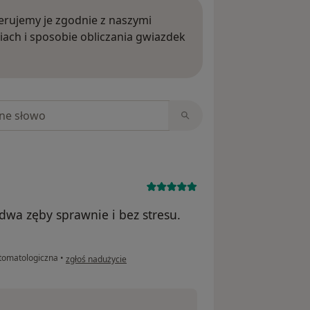
rujemy je zgodnie z naszymi
iach i sposobie obliczania gwiazdek
ięcej o opiniach
niach
dwa zęby sprawnie i bez stresu.
w opinii użytkownika Szymon
tomatologiczna
•
zgłoś nadużycie