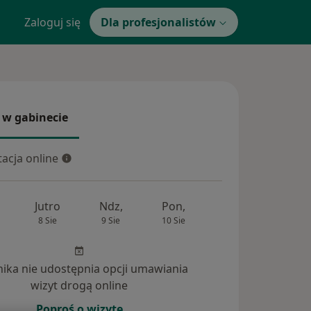
Zaloguj się
Dla profesjonalistów
 w gabinecie
 gabinecie
acja online
cja online
Jutro
Ndz,
Pon,
Wt,
Śr,
8 Sie
9 Sie
10 Sie
11 Sie
12 Si
inika nie udostępnia opcji umawiania
wizyt drogą online
Poproś o wizytę