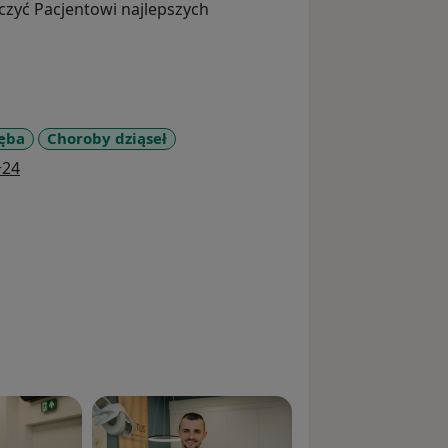
rczyć Pacjentowi najlepszych
zęba
Choroby dziąseł
a11y_sr_more_diseases
+24