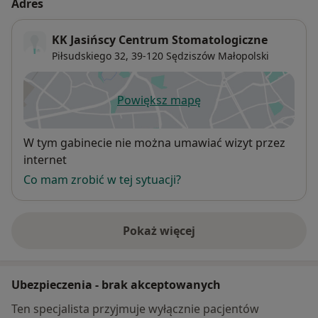
Adres
Jako lekarz stomatolog cenię dobry kontakt z
pacjentem w każdym, każdego pacjenta traktuję
KK Jasińscy Centrum Stomatologiczne
indywidualnie i wyjątkowo.
Piłsudskiego 32,
39-120
Sędziszów Małopolski
Powiększ mapę
otwiera się w nowej karcie
Dostępność
W tym gabinecie nie można umawiać wizyt przez
internet
Co mam zrobić w tej sytuacji?
Pokaż więcej
o adresie
Ubezpieczenia - brak akceptowanych
Ten specjalista przyjmuje wyłącznie pacjentów