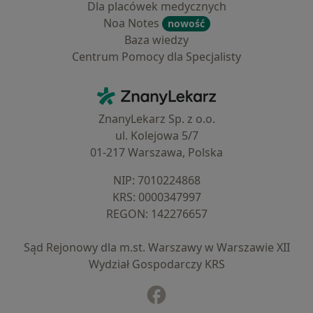
Dla placówek medycznych
Noa Notes
nowość
Baza wiedzy
Centrum Pomocy dla Specjalisty
Kontakt
ZnanyLekarz - Strona główna
ZnanyLekarz Sp. z o.o.
ul. Kolejowa 5/7
01-217 Warszawa, Polska
NIP: ⁠7010224868
KRS: ⁠0000347997
REGON: ⁠142276657
Sąd Rejonowy dla m.st. Warszawy w Warszawie XII
Wydział Gospodarczy KRS
Facebook
otwiera się w nowej karcie