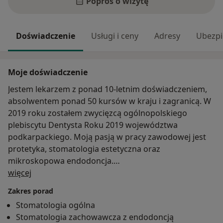
Poproś o wizytę
Doświadczenie
Usługi i ceny
Adresy
Ubezpi
Moje doświadczenie
Jestem lekarzem z ponad 10-letnim doświadczeniem,
absolwentem ponad 50 kursów w kraju i zagranicą. W
2019 roku zostałem zwycięzcą ogólnopolskiego
plebiscytu Dentysta Roku 2019 województwa
podkarpackiego. Moją pasją w pracy zawodowej jest
protetyka, stomatologia estetyczna oraz
mikroskopowa endodoncja.
O mnie
więcej
Jako jeden z nielicznym lekarzy w Polsce ukończyłem
Zakres porad
serię specjalistycznych kursów m.in. Master Level Plan
Stomatologia ogólna
&Prep, DSD Experience & Natural Restoration, The
Stomatologia zachowawcza z endodoncją
Dawson Academy, Stomatologiczną Europejską