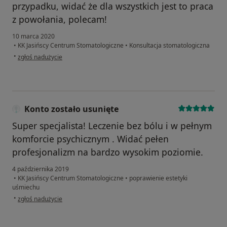
przypadku, widać że dla wszystkich jest to praca
z powołania, polecam!
10 marca 2020
•
KK Jasińscy Centrum Stomatologiczne
•
Konsultacja stomatologiczna
w opinii użytkownika M. D
•
zgłoś nadużycie
Konto zostało usunięte
Super specjalista! Leczenie bez bólu i w pełnym
komforcie psychicznym . Widać pełen
profesjonalizm na bardzo wysokim poziomie.
4 października 2019
•
KK Jasińscy Centrum Stomatologiczne
•
poprawienie estetyki
uśmiechu
w opinii użytkownika Konto zostało usunięte
•
zgłoś nadużycie