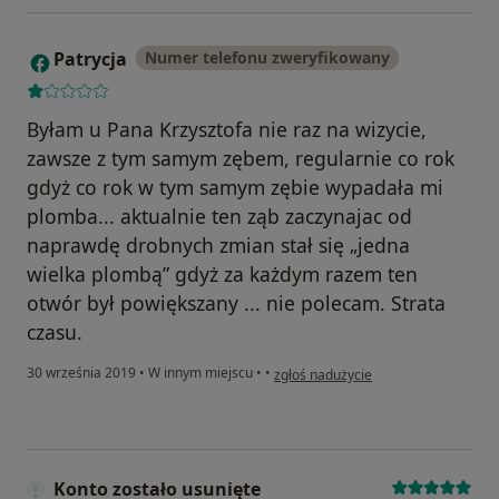
Patrycja
Numer telefonu zweryfikowany
P
Byłam u Pana Krzysztofa nie raz na wizycie,
zawsze z tym samym zębem, regularnie co rok
gdyż co rok w tym samym zębie wypadała mi
plomba... aktualnie ten ząb zaczynajac od
naprawdę drobnych zmian stał się „jedna
wielka plombą” gdyż za każdym razem ten
otwór był powiększany ... nie polecam. Strata
czasu.
w opinii użytkownika Patrycja
30 września 2019
•
W innym miejscu
•
•
zgłoś nadużycie
Konto zostało usunięte