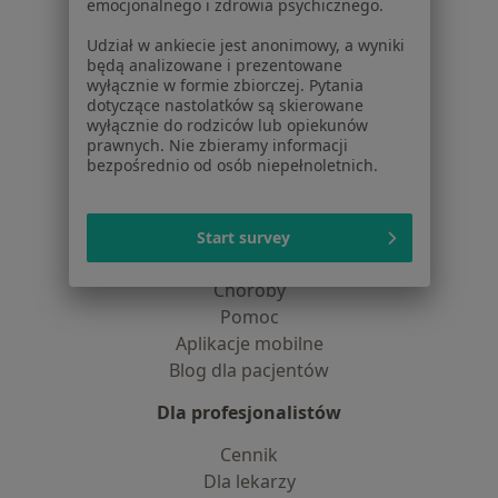
emocjonalnego i zdrowia psychicznego.
Praca
Rekrutujemy!
Partnerzy
Udział w ankiecie jest anonimowy, a wyniki
będą analizowane i prezentowane
Centrum prasowe
wyłącznie w formie zbiorczej. Pytania
Kontakt
dotyczące nastolatków są skierowane
wyłącznie do rodziców lub opiekunów
Dla pacjentów
prawnych. Nie zbieramy informacji
bezpośrednio od osób niepełnoletnich.
Lekarze
Placówki medyczne
Pytania i odpowiedzi
Start survey
Usługi i zabiegi
Choroby
Pomoc
Aplikacje mobilne
Blog dla pacjentów
Dla profesjonalistów
Cennik
Dla lekarzy