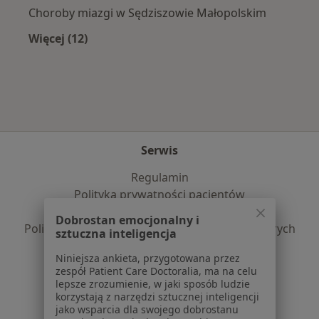
Choroby miazgi w Sędziszowie Małopolskim
Więcej (12)
Więcej w kategorii: Najczęście leczone chorob
Serwis
Regulamin
Polityka prywatności pacjentów
Polityka prywatności profesjonalistów
Dobrostan emocjonalny i
Polityka prywatności dla profesjonalistów, których
sztuczna inteligencja
dane pozyskaliśmy samodzielnie
Niniejsza ankieta, przygotowana przez
Polityka cookies
zespół Patient Care Doctoralia, ma na celu
Jak działają wyniki wyszukiwania
lepsze zrozumienie, w jaki sposób ludzie
Dostępność
korzystają z narzędzi sztucznej inteligencji
jako wsparcia dla swojego dobrostanu
O nas