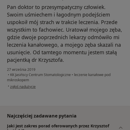
Pan doktor to przesympatyczny człowiek.
Swoim uśmiechem i łagodnym podejściem
uspokoił mój strach w trakcie leczenia. Przede
wszystkim to fachowiec. Uratował mojego zęba,
gdzie dwoje poprzednich lekarzy odmówiło mi
leczenia kanałowego, a mojego zęba skazali na
usunięcie. Od tamtego momentu jestem stałą
pacjentką dr Krzysztofa.
27 września 2019
•
KK Jasińscy Centrum Stomatologiczne
•
leczenie kanałowe pod
mikroskopem
w opinii użytkownika Konto zostało usunięte
•
zgłoś nadużycie
Najczęściej zadawane pytania
Jaki jest zakres porad oferowanych przez Krzysztof