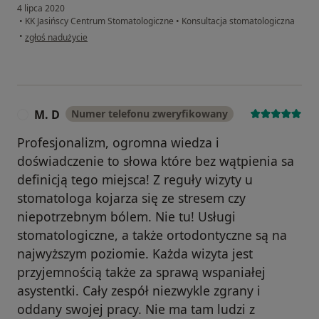
4 lipca 2020
•
KK Jasińscy Centrum Stomatologiczne
•
Konsultacja stomatologiczna
w opinii użytkownika Pacjent
•
zgłoś nadużycie
M. D
Numer telefonu zweryfikowany
M
Profesjonalizm, ogromna wiedza i
doświadczenie to słowa które bez wątpienia sa
definicją tego miejsca! Z reguły wizyty u
stomatologa kojarza się ze stresem czy
niepotrzebnym bólem. Nie tu! Usługi
stomatologiczne, a także ortodontyczne są na
najwyższym poziomie. Każda wizyta jest
przyjemnością także za sprawą wspaniałej
asystentki. Cały zespół niezwykle zgrany i
oddany swojej pracy. Nie ma tam ludzi z