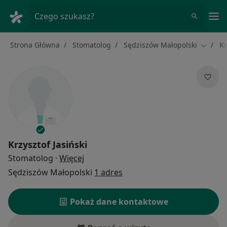
Me
Czego szukasz?
Strona Główna
Stomatolog
Sędziszów Małopolski
Kr
Zmień 
Krzysztof Jasiński
O specjalizacjach
Stomatolog
·
Więcej
Sędziszów Małopolski
1 adres
Pokaż dane kontaktowe