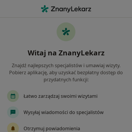
Me
Choroby Stomatologiczne • Sędziszów Małopolski, podkarpackie
Filtry
• 1
Ubezpieczenie
Map
Choroby stomatologiczne specjaliści w
Witaj na ZnanyLekarz
Sędziszowie Małopolskim
Jak działają wyniki wyszukiwania
Znajdź najlepszych specjalistów i umawiaj wizyty.
Pobierz aplikację, aby uzyskać bezpłatny dostęp do
przydatnych funkcji:
Jakiego specjalisty szukasz?
Stomatolog
Stomatolog dziecięcy
Łatwo zarządzaj swoimi wizytami
Wysyłaj wiadomości do specjalistów
Otrzymuj powiadomienia