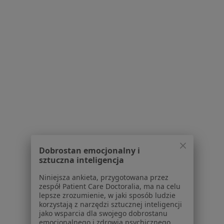
Partnerzy
Centrum prasowe
Kontakt
Dla pacjentów
Lekarze
Placówki medyczne
Pytania i odpowiedzi
Usługi i zabiegi
Choroby
Pomoc
Aplikacje mobilne
Blog dla pacjentów
Dobrostan emocjonalny i
sztuczna inteligencja
Dla profesjonalistów
Niniejsza ankieta, przygotowana przez
Cennik
zespół Patient Care Doctoralia, ma na celu
lepsze zrozumienie, w jaki sposób ludzie
Dla lekarzy
korzystają z narzędzi sztucznej inteligencji
Dla placówek medycznych
jako wsparcia dla swojego dobrostanu
Noa Notes
emocjonalnego i zdrowia psychicznego.
nowość