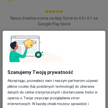
Nasza średnia ocena na App Store to 4.9 i 4.1 na
lek. dent. Mateusz Tomaka
Google Play Store
·
Więcej
Stomatolog
23 opinie
Rynek 1, Ropczyce
•
Mapa
DENTINOX Przychodnia Stomatologiczna
Specjalista nie oferuje umawiania online pod tym adresem.
Poproś o wizytę
Szanujemy Twoją prywatność
Akceptując, pozwalasz nam i naszym partnerom używać
plików cookie (lub podobnych technologii) do zbierania
danych do celów statystycznych i dostarczania treści w
oparciu o Twoje zwyczaje przeglądania stron
internetowych. W każdej chwili możesz sprawdzić i