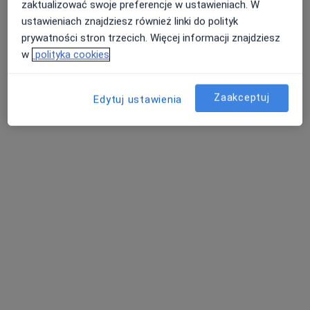
zaktualizować swoje preferencje w ustawieniach. W
ustawieniach znajdziesz również linki do polityk
prywatności stron trzecich. Więcej informacji znajdziesz
Klinika Stomatologiczna Primadent
w
polityka cookies
Stomatologia, Chirurgia stomatologiczna, Medycyna
·
Więcej
estetyczna
157 opinii
Zaakceptuj
Edytuj ustawienia
Parkowa 1/2, Ropczyce
•
Mapa
Lakowanie zębów
Pokaż więcej usług
Brak dostępnych specjalistów z wolnymi terminami w tym centrum medycznym.
Pokaż profil