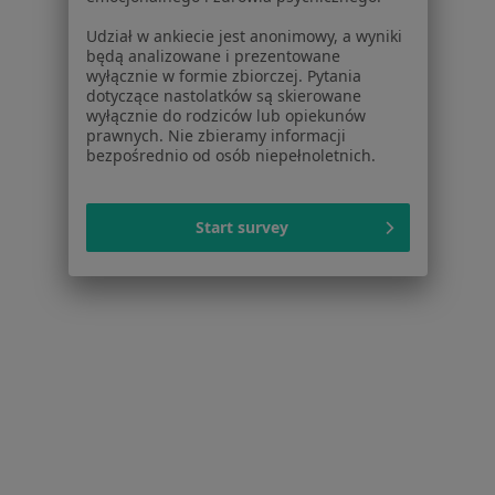
Baza wiedzy
Udział w ankiecie jest anonimowy, a wyniki
Centrum Pomocy dla Specjalisty
będą analizowane i prezentowane
wyłącznie w formie zbiorczej. Pytania
Kontakt
dotyczące nastolatków są skierowane
ZnanyLekarz - Strona główna
wyłącznie do rodziców lub opiekunów
prawnych. Nie zbieramy informacji
ZnanyLekarz Sp. z o.o.
bezpośrednio od osób niepełnoletnich.
ul. Kolejowa 5/7
01-217 Warszawa, Polska
Start survey
NIP: ⁠7010224868
KRS: ⁠0000347997
REGON: ⁠142276657
Sąd Rejonowy dla m.st. Warszawy w Warszawie XII
Wydział Gospodarczy KRS
Facebook
otwiera się w nowej karcie