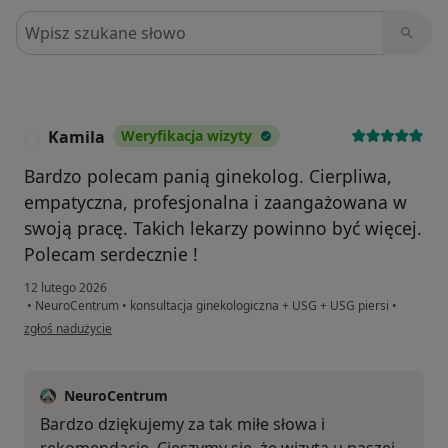
Szukaj w opiniach
Kamila
Weryfikacja wizyty
K
Bardzo polecam panią ginekolog. Cierpliwa,
empatyczna, profesjonalna i zaangażowana w
swoją pracę. Takich lekarzy powinno być więcej.
Polecam serdecznie !
12 lutego 2026
•
NeuroCentrum
•
konsultacja ginekologiczna + USG + USG piersi
•
w opinii użytkownika Kamila
zgłoś nadużycie
NeuroCentrum
Bardzo dziękujemy za tak miłe słowa i