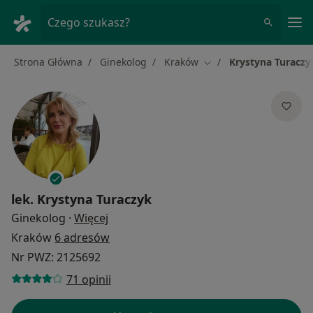
Me
Czego szukasz?
Strona Główna
Ginekolog
Kraków
Krystyna Turaczy
Zmień miasto
lek.
Krystyna Turaczyk
O specjalizacjach
Ginekolog
·
Więcej
Kraków
6 adresów
Nr PWZ: 2125692
71 opinii