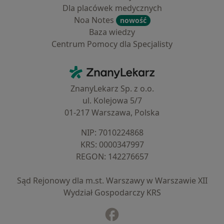
Dla placówek medycznych
Noa Notes
nowość
Baza wiedzy
Centrum Pomocy dla Specjalisty
Kontakt
ZnanyLekarz - Strona główna
ZnanyLekarz Sp. z o.o.
ul. Kolejowa 5/7
01-217 Warszawa, Polska
NIP: ⁠7010224868
KRS: ⁠0000347997
REGON: ⁠142276657
Sąd Rejonowy dla m.st. Warszawy w Warszawie XII
Wydział Gospodarczy KRS
Facebook
otwiera się w nowej karcie