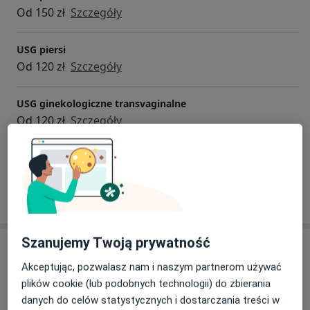
Od 150 zł
Szczegóły
USG piersi
Od 120 zł
Szczegóły
USG ginekologiczne transvaginalne
Od 120 zł
Szczegóły
+ 17 usług
W jaki sposób ustalane są ceny?
Szanujemy Twoją prywatność
Adresy (6)
Akceptując, pozwalasz nam i naszym partnerom używać
Adres 1
Adres 2
Adres 3
Adres 4
Adres 5
plików cookie (lub podobnych technologii) do zbierania
danych do celów statystycznych i dostarczania treści w