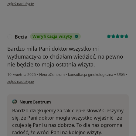
w opinii użytkownika Patrycja
zgłoś nadużycie
Becia
Weryfikacja wizyty
B
Bardzo mila Pani doktor,wszystko mi
wytłumaczyła co chciałam wiedzieć, na pewno
nie będzie to moja ostatnia wizyta.
10 kwietnia 2025
•
NeuroCentrum
•
konsultacja ginekologiczna + USG
•
w opinii użytkownika Becia
zgłoś nadużycie
NeuroCentrum
Bardzo dziękujemy za tak ciepłe słowa! Cieszymy
się, że Pani doktor mogła wszystko wyjaśnić i że
czuje się Pani u nas dobrze. To dla nas ogromna
radość, że wróci Pani na kolejne wizyty.