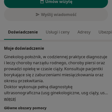
Umów wizytę
Wyślij wiadomość
Doświadczenie
Usługi i ceny
Adresy
Ubezpi
Moje doświadczenie
Ginekolog-położnik, w codziennej praktyce diagnozuje
i leczy choroby narządu rodnego, choroby piersi oraz
prowadzi opiekę w czasie ciąży. Konsultuje pacjentki
borykające się z zaburzeniami miesiączkowania oraz
okresu przekwitania.
Doktor wykonuje pełną diagnostykę
ultrasonograficzna (usg ginekologiczne, usg ciąży, usg
O mnie
piersi).
więcej
Główne obszary pomocy