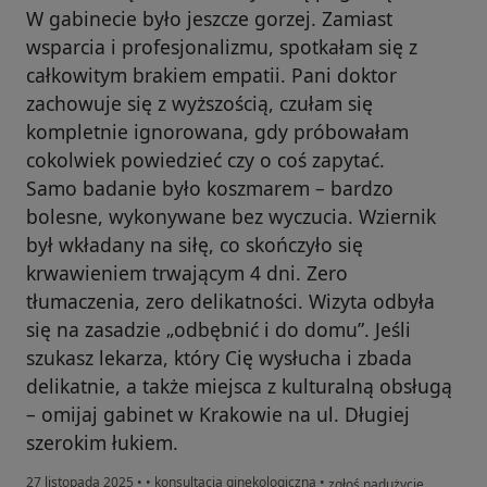
W gabinecie było jeszcze gorzej. Zamiast
wsparcia i profesjonalizmu, spotkałam się z
całkowitym brakiem empatii. Pani doktor
zachowuje się z wyższością, czułam się
kompletnie ignorowana, gdy próbowałam
cokolwiek powiedzieć czy o coś zapytać.
Samo badanie było koszmarem – bardzo
bolesne, wykonywane bez wyczucia. Wziernik
był wkładany na siłę, co skończyło się
krwawieniem trwającym 4 dni. Zero
tłumaczenia, zero delikatności. Wizyta odbyła
się na zasadzie „odbębnić i do domu”. Jeśli
szukasz lekarza, który Cię wysłucha i zbada
delikatnie, a także miejsca z kulturalną obsługą
– omijaj gabinet w Krakowie na ul. Długiej
szerokim łukiem.
w opinii użytkownika A
27 listopada 2025
•
•
konsultacja ginekologiczna
•
zgłoś nadużycie