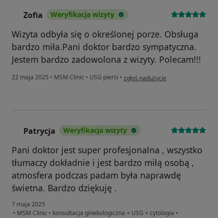
Zofia
Weryfikacja wizyty
Z
Wizyta odbyła się o określonej porze. Obsługa
bardzo miła.Pani doktor bardzo sympatyczna.
Jestem bardzo zadowolona z wizyty. Polecam!!!
w opinii użytkownika Zofia
22 maja 2025
•
MSM Clinic
•
USG piersi
•
zgłoś nadużycie
Patrycja
Weryfikacja wizyty
P
Pani doktor jest super profesjonalna , wszystko
tłumaczy dokładnie i jest bardzo miłą osobą ,
atmosfera podczas padam była naprawdę
świetna. Bardzo dziękuję .
7 maja 2025
•
MSM Clinic
•
konsultacja ginekologiczna + USG + cytologia
•