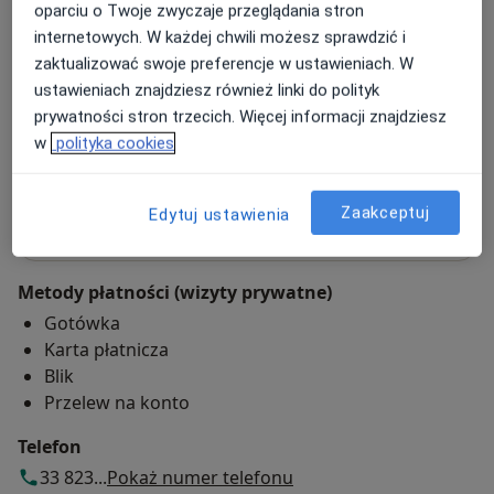
oparciu o Twoje zwyczaje przeglądania stron
NeuroCentrum
internetowych. W każdej chwili możesz sprawdzić i
ul. Pod Kopcem 3,
34-100
Jaroszowice
zaktualizować swoje preferencje w ustawieniach. W
ustawieniach znajdziesz również linki do polityk
prywatności stron trzecich. Więcej informacji znajdziesz
Powiększ mapę
otwiera się w nowej karcie
w
polityka cookies
Dostępność
Pokaż kalendarz
Zaakceptuj
Edytuj ustawienia
Metody płatności (wizyty prywatne)
Gotówka
Karta płatnicza
Blik
Przelew na konto
Telefon
33 823...
Pokaż numer telefonu