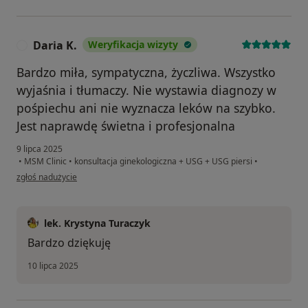
Daria K.
Weryfikacja wizyty
D
Bardzo miła, sympatyczna, życzliwa. Wszystko
wyjaśnia i tłumaczy. Nie wystawia diagnozy w
pośpiechu ani nie wyznacza leków na szybko.
Jest naprawdę świetna i profesjonalna
9 lipca 2025
•
MSM Clinic
•
konsultacja ginekologiczna + USG + USG piersi
•
w opinii użytkownika Daria K.
zgłoś nadużycie
lek. Krystyna Turaczyk
Bardzo dziękuję
10 lipca 2025