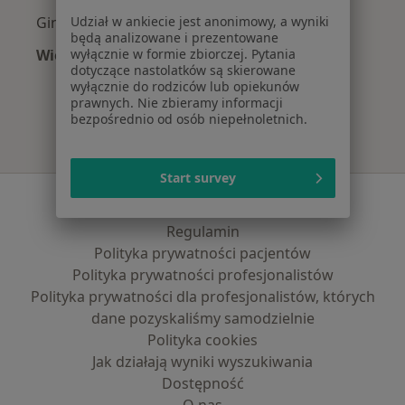
Ginekolodzy z Świat Zdrowia w Krakowie
Udział w ankiecie jest anonimowy, a wyniki
będą analizowane i prezentowane
Więcej (12)
wyłącznie w formie zbiorczej. Pytania
dotyczące nastolatków są skierowane
Więcej w kategorii: Najpopularniejsze ubezpi
wyłącznie do rodziców lub opiekunów
prawnych. Nie zbieramy informacji
bezpośrednio od osób niepełnoletnich.
Start survey
Serwis
Regulamin
Polityka prywatności pacjentów
Polityka prywatności profesjonalistów
Polityka prywatności dla profesjonalistów, których
dane pozyskaliśmy samodzielnie
Polityka cookies
Jak działają wyniki wyszukiwania
Dostępność