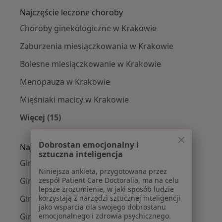
Najczęście leczone choroby
Choroby ginekologiczne w Krakowie
Zaburzenia miesiączkowania w Krakowie
Bolesne miesiączkowanie w Krakowie
Menopauza w Krakowie
Mięśniaki macicy w Krakowie
Więcej (15)
Więcej w kategorii: Najczęście leczone chorob
Dobrostan emocjonalny i
Najpopularniejsze ubezpieczenia
sztuczna inteligencja
Ginekolodzy z Allianz w Krakowie
Niniejsza ankieta, przygotowana przez
Ginekolodzy z Signal Iduna w Krakowie
zespół Patient Care Doctoralia, ma na celu
lepsze zrozumienie, w jaki sposób ludzie
Ginekolodzy z JP MEDICA w Krakowie
korzystają z narzędzi sztucznej inteligencji
jako wsparcia dla swojego dobrostanu
Ginekolodzy z TU Zdrowie w Krakowie
emocjonalnego i zdrowia psychicznego.