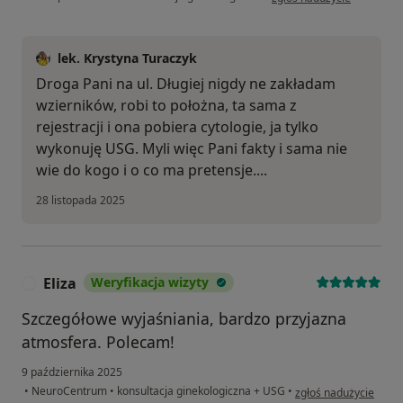
lek. Krystyna Turaczyk
Droga Pani na ul. Długiej nigdy ne zakładam
wzierników, robi to położna, ta sama z
rejestracji i ona pobiera cytologie, ja tylko
wykonuję USG. Myli więc Pani fakty i sama nie
wie do kogo i o co ma pretensje....
28 listopada 2025
Eliza
Weryfikacja wizyty
E
Szczegółowe wyjaśniania, bardzo przyjazna
atmosfera. Polecam!
9 października 2025
w opinii użytkownika E
•
NeuroCentrum
•
konsultacja ginekologiczna + USG
•
zgłoś nadużycie