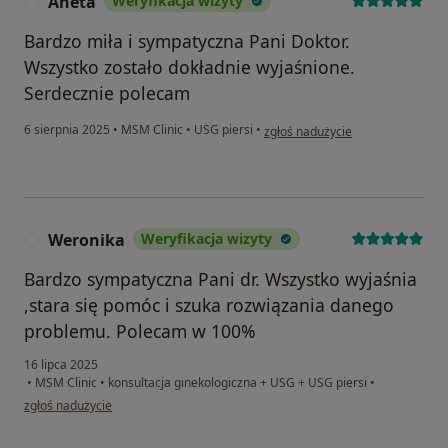
Aneta
Weryfikacja wizyty
A
Bardzo miła i sympatyczna Pani Doktor.
Wszystko zostało dokładnie wyjaśnione.
Serdecznie polecam
w opinii użytkownika Aneta
6 sierpnia 2025
•
MSM Clinic
•
USG piersi
•
zgłoś nadużycie
Weronika
Weryfikacja wizyty
W
Bardzo sympatyczna Pani dr. Wszystko wyjaśnia
,stara się pomóc i szuka rozwiązania danego
problemu. Polecam w 100%
16 lipca 2025
•
MSM Clinic
•
konsultacja ginekologiczna + USG + USG piersi
•
w opinii użytkownika Weronika
zgłoś nadużycie