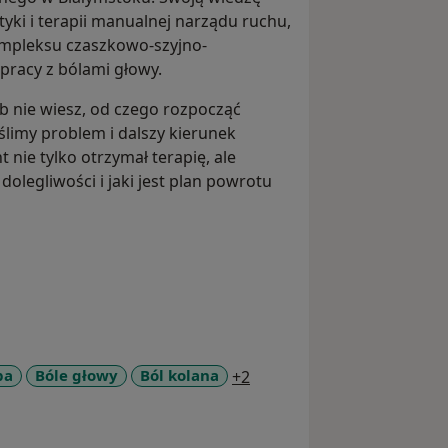
yki i terapii manualnej narządu ruchu,
kompleksu czaszkowo-szyjno-
pracy z bólami głowy.
ub nie wiesz, od czego rozpocząć
ślimy problem i dalszy kierunek
 nie tylko otrzymał terapię, ale
olegliwości i jaki jest plan powrotu
a11y_sr_more_diseases
pa
Bóle głowy
Ból kolana
+2