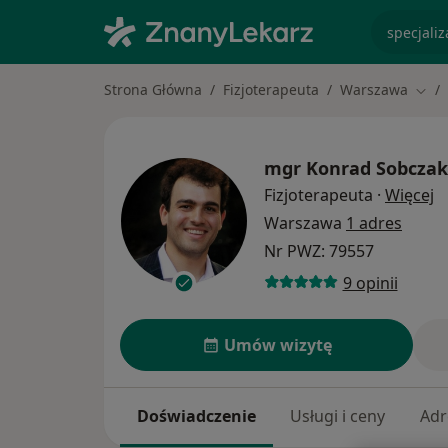
specjaliz
Strona Główna
Fizjoterapeuta
Warszawa
Zmie
mgr
Konrad Sobczak
O
Fizjoterapeuta
·
Więcej
Warszawa
1 adres
Nr PWZ: 79557
9 opinii
Umów wizytę
Doświadczenie
Usługi i ceny
Adr