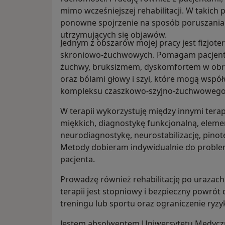
mimo wcześniejszej rehabilitacji. W takich
ponowne spojrzenie na sposób poruszania s
utrzymujących się objawów.
Jednym z obszarów mojej pracy jest fizjote
skroniowo-żuchwowych. Pomagam pacjento
żuchwy, bruksizmem, dyskomfortem w ob
oraz bólami głowy i szyi, które mogą wsp
kompleksu czaszkowo-szyjno-żuchwowego
W terapii wykorzystuję między innymi tera
miękkich, diagnostykę funkcjonalną, elem
neurodiagnostykę, neurostabilizację, pinot
Metody dobieram indywidualnie do problem
pacjenta.
Prowadzę również rehabilitację po urazach
terapii jest stopniowy i bezpieczny powrót 
treningu lub sportu oraz ograniczenie ryz
Jestem absolwentem Uniwersytetu Medycz