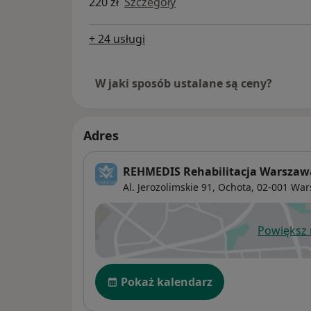
220 zł
Szczegóły
+ 24 usługi
W jaki sposób ustalane są ceny?
Adres
REHMEDIS Rehabilitacja Warszaw
Al. Jerozolimskie 91,
Ochota
, 02-001
War
Powiększ
ot
Dostępność
Pokaż kalendarz