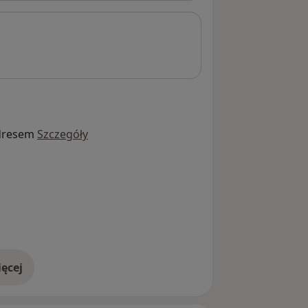
dresem
Szczegóły
ęcej
adresie