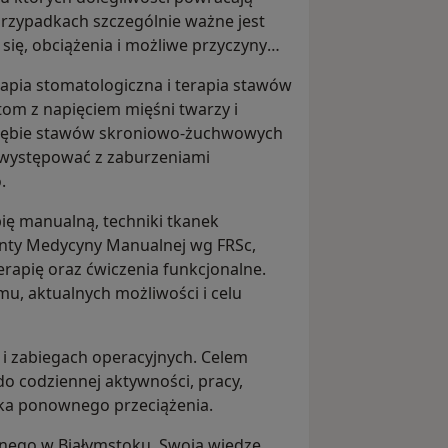
 przypadkach szczególnie ważne jest
ię, obciążenia i możliwe przyczyny
rapia stomatologiczna i terapia stawów
m z napięciem mięśni twarzy i
rębie stawów skroniowo-żuchwowych
ółwystępować z zaburzeniami
.
pię manualną, techniki tkanek
enty Medycyny Manualnej wg FRSc,
erapię oraz ćwiczenia funkcjonalne.
u, aktualnych możliwości i celu
 i zabiegach operacyjnych. Celem
do codziennej aktywności, pracy,
yka ponownego przeciążenia.
nego w Białymstoku. Swoją wiedzę