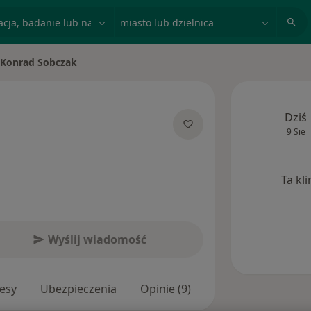
acja, badanie lub nazwisko
miasto lub dzielnica
Konrad Sobczak
ń miasto
Dziś
9 Sie
 specjalizacjach
Ta kl
Wyślij wiadomość
esy
Ubezpieczenia
Opinie (9)