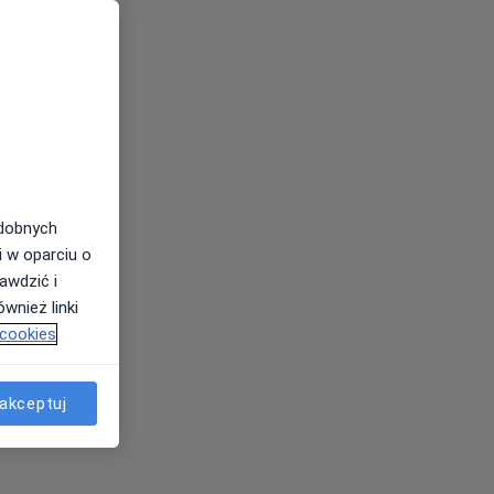
odobnych
i w oparciu o
awdzić i
wnież linki
 cookies
akceptuj