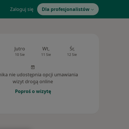
Zaloguj się
Dla profesjonalistów
Jutro
Wt,
Śr,
Czw,
Pt,
10 Sie
11 Sie
12 Sie
13 Sie
14 Si
inika nie udostępnia opcji umawiania
wizyt drogą online
Poproś o wizytę