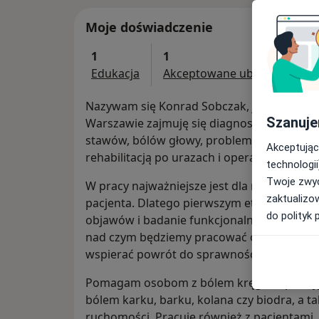
Moje doświadczenie
1
1
Edukacja
Akceptowane ubezpieczenia
Nazywam się Konrad Sobczak, jestem magis
Szanuje
Warszawie zajmuję się diagnostyką i fizjote
stawów, bólów głowy, problemów stawów
Akceptując
rehabilitacją po urazach i operacjach.
technologii
Twoje zwyc
W pracy najważniejsze jest dla mnie zrozu
zaktualizo
pacjenta. Dlatego pierwszym etapem wizyty
do polityk 
objawów i badanie funkcjonalne. Na tej po
nad czym będziemy pracować oraz co pacje
wspierać powrót do sprawności.
Pomagam osobom z bólem kręgosłupa szyjn
bólem karku, barku, kolana czy biodra, a t
ruchomości. Pracuję również z pacjentami,