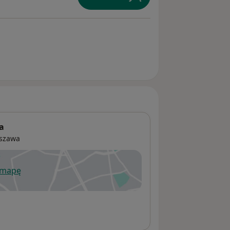
a
szawa
 mapę
wiera się w nowej karcie