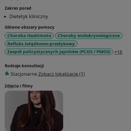
jelitowej.
Zakres porad
W pracy kieruje się
holistycznym, opartym na nauce
Dietetyk kliniczny
podejściem
, wspierając pacjentów w odzyskaniu
Główne obszary pomocy
równowagi organizmu i lepszego samopoczucia
.
Choroba Hashimoto
Choroby endokrynologiczne
Refluks żołądkowo-przełykowy
a11
Zespół policystycznych jajników (PCOS / PMOS)
+16
Rodzaje konsultacji
Stacjonarne
Zobacz lokalizacje (1)
Zdjęcia i filmy