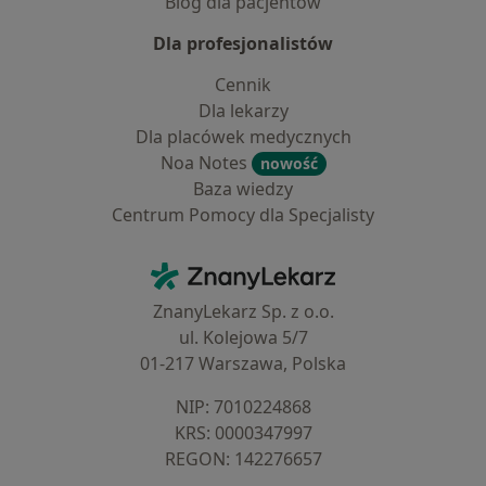
Blog dla pacjentów
Dla profesjonalistów
Cennik
Dla lekarzy
Dla placówek medycznych
Noa Notes
nowość
Baza wiedzy
Centrum Pomocy dla Specjalisty
Kontakt
ZnanyLekarz - Strona główna
ZnanyLekarz Sp. z o.o.
ul. Kolejowa 5/7
01-217 Warszawa, Polska
NIP: ⁠7010224868
KRS: ⁠0000347997
REGON: ⁠142276657