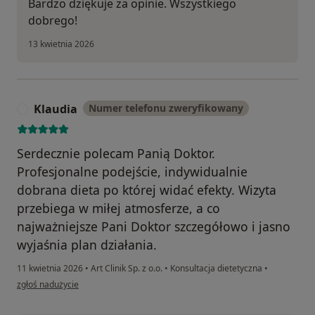
Bardzo dziękuje za opinie. Wszystkiego
dobrego!
13 kwietnia 2026
Klaudia
Numer telefonu zweryfikowany
K
Serdecznie polecam Panią Doktor.
Profesjonalne podejście, indywidualnie
dobrana dieta po której widać efekty. Wizyta
przebiega w miłej atmosferze, a co
najważniejsze Pani Doktor szczegółowo i jasno
wyjaśnia plan działania.
11 kwietnia 2026
•
Art Clinik Sp. z o.o.
•
Konsultacja dietetyczna
•
w opinii użytkownika Klaudia
zgłoś nadużycie