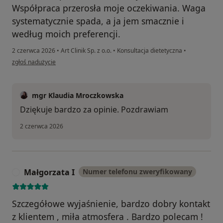
Współpraca przerosła moje oczekiwania. Waga
systematycznie spada, a ja jem smacznie i
według moich preferencji.
2 czerwca 2026
•
Art Clinik Sp. z o.o.
•
Konsultacja dietetyczna
•
w opinii użytkownika Daniel
zgłoś nadużycie
mgr Klaudia Mroczkowska
Dziękuje bardzo za opinie. Pozdrawiam
2 czerwca 2026
Małgorzata I
Numer telefonu zweryfikowany
M
Szczegółowe wyjaśnienie, bardzo dobry kontakt
z klientem , miła atmosfera . Bardzo polecam !