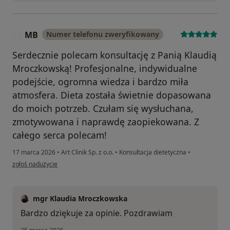
MB
Numer telefonu zweryfikowany
M
Serdecznie polecam konsultację z Panią Klaudią
Mroczkowską! Profesjonalne, indywidualne
podejście, ogromna wiedza i bardzo miła
atmosfera. Dieta została świetnie dopasowana
do moich potrzeb. Czułam się wysłuchana,
zmotywowana i naprawdę zaopiekowana. Z
całego serca polecam!
17 marca 2026
•
Art Clinik Sp. z o.o.
•
Konsultacja dietetyczna
•
w opinii użytkownika MB
zgłoś nadużycie
mgr Klaudia Mroczkowska
Bardzo dziękuje za opinie. Pozdrawiam