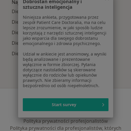
Dobrostan emocjonalny i
Najpopularniejsze ubezpieczenia
sztuczna inteligencja
Dietetycy z Allianz w Krakowie
Niniejsza ankieta, przygotowana przez
Dietetycy z Signal Iduna w Krakowie
zespół Patient Care Doctoralia, ma na celu
lepsze zrozumienie, w jaki sposób ludzie
Dietetycy z TU Zdrowie w Krakowie
korzystają z narzędzi sztucznej inteligencji
jako wsparcia dla swojego dobrostanu
Dietetycy z Saltus w Krakowie
emocjonalnego i zdrowia psychicznego.
Dietetycy z LUX MED w Krakowie
Udział w ankiecie jest anonimowy, a wyniki
będą analizowane i prezentowane
wyłącznie w formie zbiorczej. Pytania
dotyczące nastolatków są skierowane
wyłącznie do rodziców lub opiekunów
prawnych. Nie zbieramy informacji
bezpośrednio od osób niepełnoletnich.
Serwis
Start survey
Regulamin
Polityka prywatności pacjentów
Polityka prywatności profesjonalistów
Polityka prywatności dla profesjonalistów, których