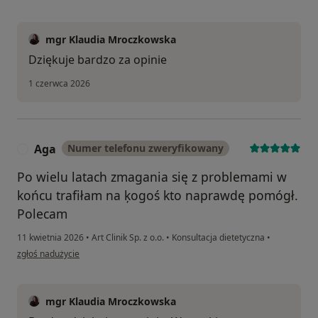
mgr Klaudia Mroczkowska
Dziękuje bardzo za opinie
1 czerwca 2026
Aga
Numer telefonu zweryfikowany
A
Po wielu latach zmagania się z problemami w
końcu trafiłam na ķogoś kto naprawdę pomógł.
Polecam
11 kwietnia 2026
•
Art Clinik Sp. z o.o.
•
Konsultacja dietetyczna
•
w opinii użytkownika Aga
zgłoś nadużycie
mgr Klaudia Mroczkowska