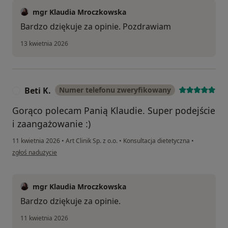
mgr Klaudia Mroczkowska
Bardzo dziękuje za opinie. Pozdrawiam
13 kwietnia 2026
Beti K.
Numer telefonu zweryfikowany
B
Gorąco polecam Panią Klaudie. Super podejście
i zaangażowanie :)
11 kwietnia 2026
•
Art Clinik Sp. z o.o.
•
Konsultacja dietetyczna
•
w opinii użytkownika Beti K.
zgłoś nadużycie
mgr Klaudia Mroczkowska
Bardzo dziękuje za opinie.
11 kwietnia 2026