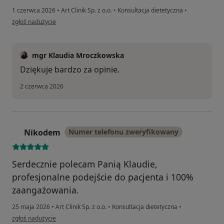
1 czerwca 2026
•
Art Clinik Sp. z o.o.
•
Konsultacja dietetyczna
•
w opinii użytkownika Małgorzata I
zgłoś nadużycie
mgr Klaudia Mroczkowska
Dziękuje bardzo za opinie.
2 czerwca 2026
Nikodem
Numer telefonu zweryfikowany
N
Serdecznie polecam Panią Klaudie,
profesjonalne podejście do pacjenta i 100%
zaangażowania.
25 maja 2026
•
Art Clinik Sp. z o.o.
•
Konsultacja dietetyczna
•
w opinii użytkownika Nikodem
zgłoś nadużycie