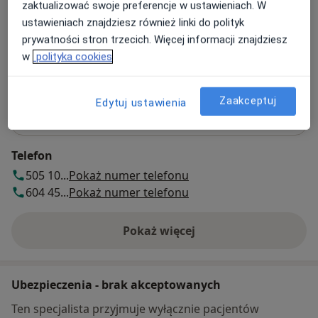
zaktualizować swoje preferencje w ustawieniach. W
Krakowska 39,
Stare Miasto
, 31-062
Kraków
ustawieniach znajdziesz również linki do polityk
prywatności stron trzecich. Więcej informacji znajdziesz
Powiększ mapę
w
polityka cookies
otwiera się w nowej karcie
Dostępność
Zaakceptuj
Edytuj ustawienia
Pokaż kalendarz
Telefon
505 10...
Pokaż numer telefonu
604 45...
Pokaż numer telefonu
Pokaż więcej
o adresie
Ubezpieczenia - brak akceptowanych
Ten specjalista przyjmuje wyłącznie pacjentów