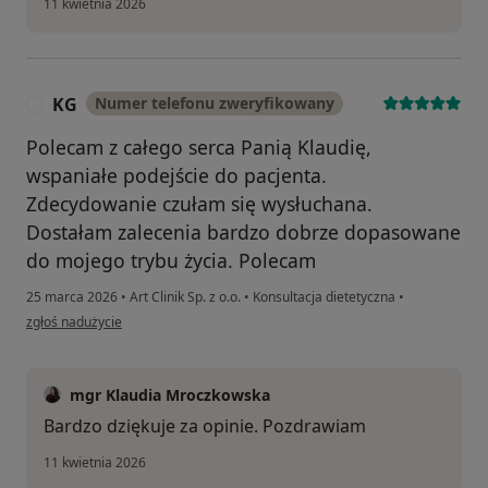
11 kwietnia 2026
KG
Numer telefonu zweryfikowany
K
Polecam z całego serca Panią Klaudię,
wspaniałe podejście do pacjenta.
Zdecydowanie czułam się wysłuchana.
Dostałam zalecenia bardzo dobrze dopasowane
do mojego trybu życia. Polecam
25 marca 2026
•
Art Clinik Sp. z o.o.
•
Konsultacja dietetyczna
•
w opinii użytkownika KG
zgłoś nadużycie
mgr Klaudia Mroczkowska
Bardzo dziękuje za opinie. Pozdrawiam
11 kwietnia 2026