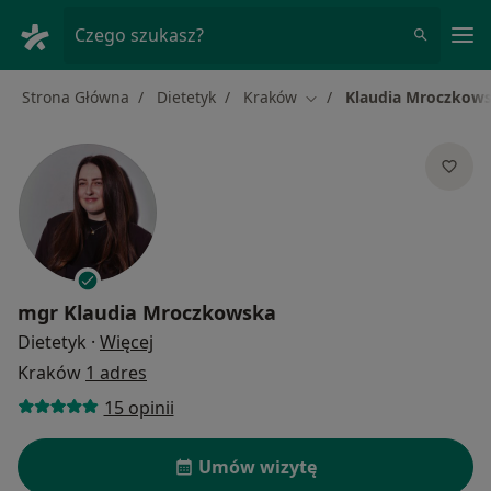
Me
Czego szukasz?
Strona Główna
Dietetyk
Kraków
Klaudia Mroczkow
Zmień miasto
mgr
Klaudia Mroczkowska
O specjalizacjach
Dietetyk
·
Więcej
Kraków
1 adres
15 opinii
Umów wizytę