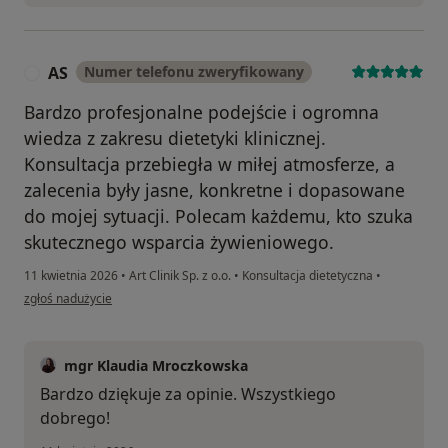
AS
Numer telefonu zweryfikowany
A
Bardzo profesjonalne podejście i ogromna
wiedza z zakresu dietetyki klinicznej.
Konsultacja przebiegła w miłej atmosferze, a
zalecenia były jasne, konkretne i dopasowane
do mojej sytuacji. Polecam każdemu, kto szuka
skutecznego wsparcia żywieniowego.
11 kwietnia 2026
•
Art Clinik Sp. z o.o.
•
Konsultacja dietetyczna
•
w opinii użytkownika AS
zgłoś nadużycie
mgr Klaudia Mroczkowska
Bardzo dziękuje za opinie. Wszystkiego
dobrego!