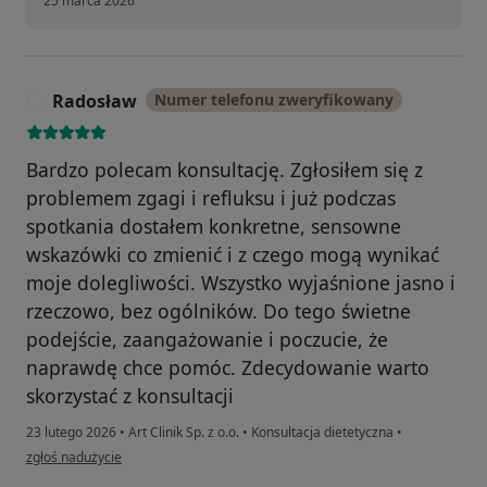
25 marca 2026
Radosław
Numer telefonu zweryfikowany
R
Bardzo polecam konsultację. Zgłosiłem się z
problemem zgagi i refluksu i już podczas
spotkania dostałem konkretne, sensowne
wskazówki co zmienić i z czego mogą wynikać
moje dolegliwości. Wszystko wyjaśnione jasno i
rzeczowo, bez ogólników. Do tego świetne
podejście, zaangażowanie i poczucie, że
naprawdę chce pomóc. Zdecydowanie warto
skorzystać z konsultacji
23 lutego 2026
•
Art Clinik Sp. z o.o.
•
Konsultacja dietetyczna
•
w opinii użytkownika Radosław
zgłoś nadużycie