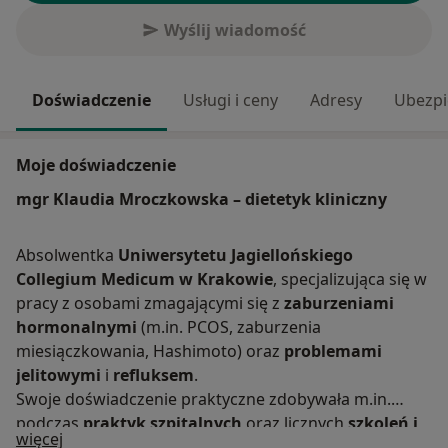
Wyślij wiadomość
Doświadczenie
Usługi i ceny
Adresy
Ubezpi
Moje doświadczenie
mgr Klaudia Mroczkowska – dietetyk kliniczny
Absolwentka
Uniwersytetu Jagiellońskiego
Collegium Medicum w Krakowie
, specjalizująca się w
pracy z osobami zmagającymi się z
zaburzeniami
hormonalnymi
(m.in. PCOS, zaburzenia
miesiączkowania, Hashimoto) oraz
problemami
jelitowymi
i
refluksem
.
Swoje doświadczenie praktyczne zdobywała m.in.
podczas
praktyk szpitalnych
oraz licznych
szkoleń i
O mnie
więcej
konferencji
z zakresu dietoterapii i mikrobioty