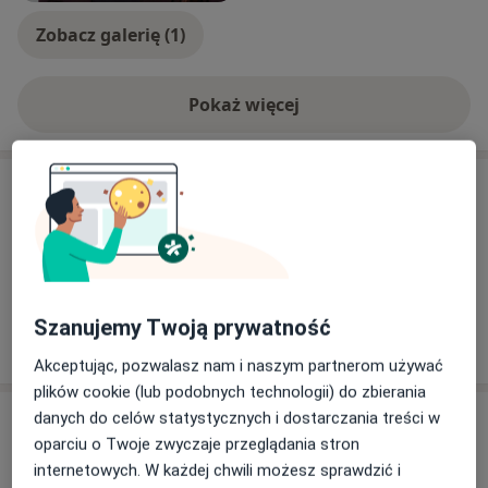
Zobacz galerię (1)
Pokaż więcej
o doświadczeniu
Usługi i ceny
Konsultacja dietetyczna
250 zł
Szczegóły
Szanujemy Twoją prywatność
W jaki sposób ustalane są ceny?
Akceptując, pozwalasz nam i naszym partnerom używać
plików cookie (lub podobnych technologii) do zbierania
danych do celów statystycznych i dostarczania treści w
Adres
oparciu o Twoje zwyczaje przeglądania stron
internetowych. W każdej chwili możesz sprawdzić i
Art Clinik Sp. z o.o.