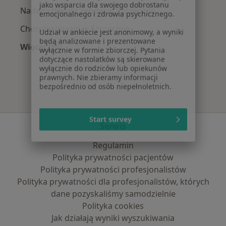
emocjonalnego i zdrowia psychicznego.
Nadwrażliwość zębów w Szczecinie
Udział w ankiecie jest anonimowy, a wyniki
Choroby miazgi w Szczecinie
będą analizowane i prezentowane
wyłącznie w formie zbiorczej. Pytania
Więcej (15)
dotyczące nastolatków są skierowane
Więcej w kategorii: Najczęście leczone chorob
wyłącznie do rodziców lub opiekunów
prawnych. Nie zbieramy informacji
bezpośrednio od osób niepełnoletnich.
Start survey
Serwis
Regulamin
Polityka prywatności pacjentów
Polityka prywatności profesjonalistów
Polityka prywatności dla profesjonalistów, których
dane pozyskaliśmy samodzielnie
Polityka cookies
Jak działają wyniki wyszukiwania