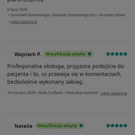
6 lipca 2026
•
Sonomed Stomatologia
•
Badanie stomatologiczne + leczenie zębów
w opinii użytkownika Justyna
•
zgłoś nadużycie
Wojciech P.
Weryfikacja wizyty
W
Profesjonalna obsługa, przyjazne podejście do
pacjenta i to, co przewija się w komentarzach,
bezboleśnie wykonany zabieg.
w opinii użytkownika
18 czerwca 2026
•
Biała Szuflada
•
ekstrakcja ósemek
•
zgłoś nadużycie
Natalia
Weryfikacja wizyty
N