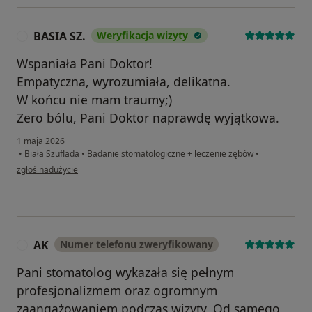
BASIA SZ.
Weryfikacja wizyty
B
Wspaniała Pani Doktor!
Empatyczna, wyrozumiała, delikatna.
W końcu nie mam traumy;)
Zero bólu, Pani Doktor naprawdę wyjątkowa.
1 maja 2026
•
Biała Szuflada
•
Badanie stomatologiczne + leczenie zębów
•
w opinii użytkownika BASIA SZ.
zgłoś nadużycie
AK
Numer telefonu zweryfikowany
A
Pani stomatolog wykazała się pełnym
profesjonalizmem oraz ogromnym
zaangażowaniem podczas wizyty. Od samego