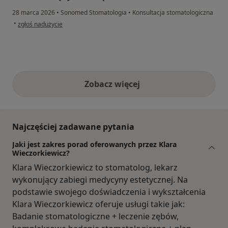
28 marca 2026
•
Sonomed Stomatologia
•
Konsultacja stomatologiczna
w opinii użytkownika Pamela
•
zgłoś nadużycie
Zobacz więcej
opinie powyżej
Najczęściej zadawane pytania
Jaki jest zakres porad oferowanych przez Klara
Wieczorkiewicz?
Klara Wieczorkiewicz to stomatolog, lekarz
wykonujący zabiegi medycyny estetycznej. Na
podstawie swojego doświadczenia i wykształcenia
Klara Wieczorkiewicz oferuje usługi takie jak:
Badanie stomatologiczne + leczenie zębów,