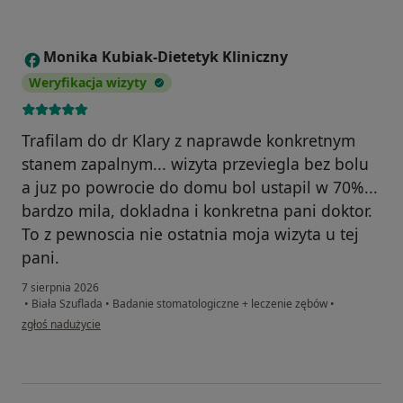
Monika Kubiak-Dietetyk Kliniczny
M
Weryfikacja wizyty
Trafilam do dr Klary z naprawde konkretnym
stanem zapalnym... wizyta przeviegla bez bolu
a juz po powrocie do domu bol ustapil w 70%...
bardzo mila, dokladna i konkretna pani doktor.
To z pewnoscia nie ostatnia moja wizyta u tej
pani.
7 sierpnia 2026
•
Biała Szuflada
•
Badanie stomatologiczne + leczenie zębów
•
w opinii użytkownika Monika Kubiak-Dietetyk Kliniczny
zgłoś nadużycie