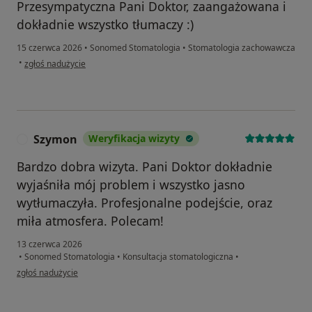
Przesympatyczna Pani Doktor, zaangażowana i
dokładnie wszystko tłumaczy :)
15 czerwca 2026
•
Sonomed Stomatologia
•
Stomatologia zachowawcza
w opinii użytkownika Natalia
•
zgłoś nadużycie
Szymon
Weryfikacja wizyty
S
Bardzo dobra wizyta. Pani Doktor dokładnie
wyjaśniła mój problem i wszystko jasno
wytłumaczyła. Profesjonalne podejście, oraz
miła atmosfera. Polecam!
13 czerwca 2026
•
Sonomed Stomatologia
•
Konsultacja stomatologiczna
•
w opinii użytkownika Szymon
zgłoś nadużycie