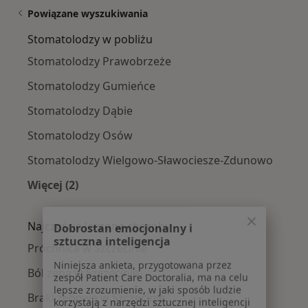
Powiązane wyszukiwania
Stomatolodzy w pobliżu
Stomatolodzy Prawobrzeże
Stomatolodzy Gumieńce
Stomatolodzy Dąbie
Stomatolodzy Osów
Stomatolodzy Wielgowo-Sławociesze-Zdunowo
Więcej (2)
Więcej w kategorii: Stomatolodzy w pobliżu
Dobrostan emocjonalny i
Najczęście leczone choroby
sztuczna inteligencja
Próchnica w Szczecinie
Niniejsza ankieta, przygotowana przez
zespół Patient Care Doctoralia, ma na celu
Ból zęba w Szczecinie
lepsze zrozumienie, w jaki sposób ludzie
korzystają z narzędzi sztucznej inteligencji
Braki zębowe w Szczecinie
jako wsparcia dla swojego dobrostanu