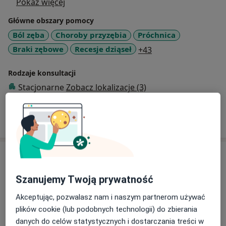
Pokaż więcej
Główne obszary pomocy
Ból zęba
Choroby przyzębia
Próchnica
a11y_sr_more_dise
Braki zębowe
Recesje dziąseł
+43
Rodzaje konsultacji
Stacjonarne
Zobacz lokalizacje (3)
Pokaż więcej
o doświadczeniu
Usługi i ceny
Konsultacja stomatologiczna
Szanujemy Twoją prywatność
Umów wizytę
Od 200 zł
Szczegóły
Akceptując, pozwalasz nam i naszym partnerom używać
plików cookie (lub podobnych technologii) do zbierania
Scaling
danych do celów statystycznych i dostarczania treści w