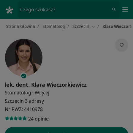
Me
Czego szukasz?
Strona Główna
Stomatolog
Szczecin
Klara Wieczork
Zmień miasto
lek. dent.
Klara Wieczorkiewicz
O specjalizacjach
Stomatolog
·
Więcej
Szczecin
3 adresy
Nr PWZ: 4410978
24 opinie