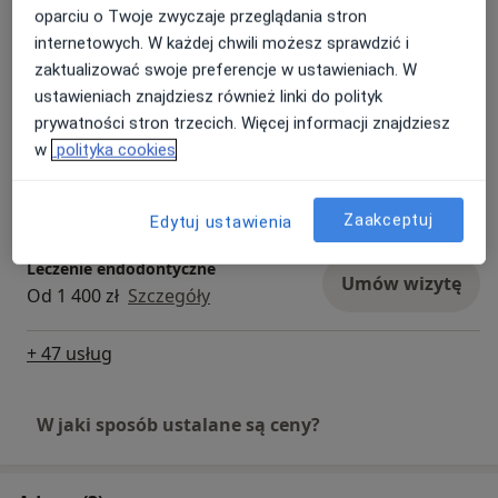
Umów wizytę
Szczegóły
oparciu o Twoje zwyczaje przeglądania stron
internetowych. W każdej chwili możesz sprawdzić i
zaktualizować swoje preferencje w ustawieniach. W
Korona ceramiczna (porcelanowa)
Umów wizytę
ustawieniach znajdziesz również linki do polityk
Od 2 000 zł
Szczegóły
prywatności stron trzecich. Więcej informacji znajdziesz
w
polityka cookies
Korony porcelanowe
Umów wizytę
Szczegóły
Zaakceptuj
Edytuj ustawienia
Leczenie endodontyczne
Umów wizytę
Od 1 400 zł
Szczegóły
+ 47 usług
W jaki sposób ustalane są ceny?