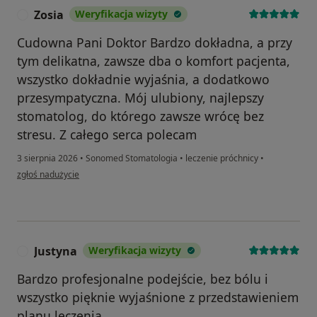
Zosia
Weryfikacja wizyty
Z
Cudowna Pani Doktor Bardzo dokładna, a przy
tym delikatna, zawsze dba o komfort pacjenta,
wszystko dokładnie wyjaśnia, a dodatkowo
przesympatyczna. Mój ulubiony, najlepszy
stomatolog, do którego zawsze wrócę bez
stresu. Z całego serca polecam
3 sierpnia 2026
•
Sonomed Stomatologia
•
leczenie próchnicy
•
w opinii użytkownika Zosia
zgłoś nadużycie
Justyna
Weryfikacja wizyty
J
Bardzo profesjonalne podejście, bez bólu i
wszystko pięknie wyjaśnione z przedstawieniem
planu leczenia