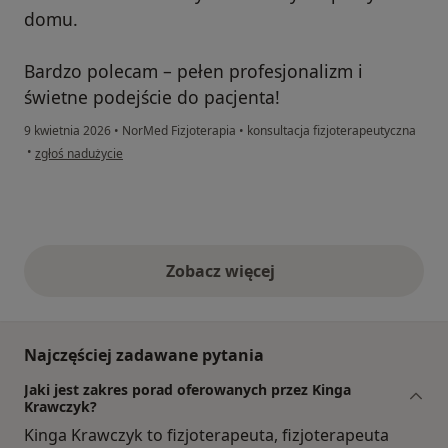
domu.
Bardzo polecam – pełen profesjonalizm i
świetne podejście do pacjenta!
9 kwietnia 2026
•
NorMed Fizjoterapia
•
konsultacja fizjoterapeutyczna
w opinii użytkownika Anna
•
zgłoś nadużycie
Zobacz więcej
opinie powyżej
Najczęściej zadawane pytania
Jaki jest zakres porad oferowanych przez Kinga
Krawczyk?
Kinga Krawczyk to fizjoterapeuta, fizjoterapeuta