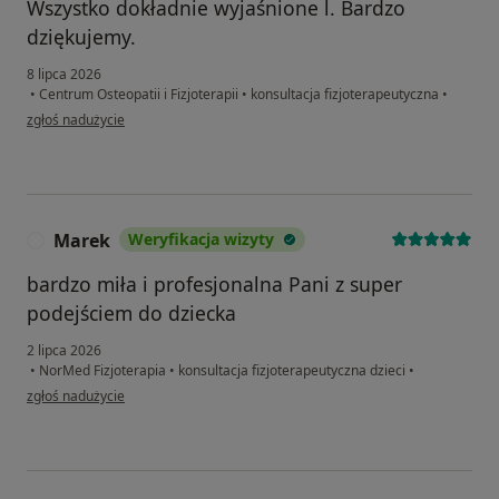
Wszystko dokładnie wyjaśnione l. Bardzo
dziękujemy.
8 lipca 2026
•
Centrum Osteopatii i Fizjoterapii
•
konsultacja fizjoterapeutyczna
•
w opinii użytkownika RP
zgłoś nadużycie
Marek
Weryfikacja wizyty
M
bardzo miła i profesjonalna Pani z super
podejściem do dziecka
2 lipca 2026
•
NorMed Fizjoterapia
•
konsultacja fizjoterapeutyczna dzieci
•
w opinii użytkownika Marek
zgłoś nadużycie