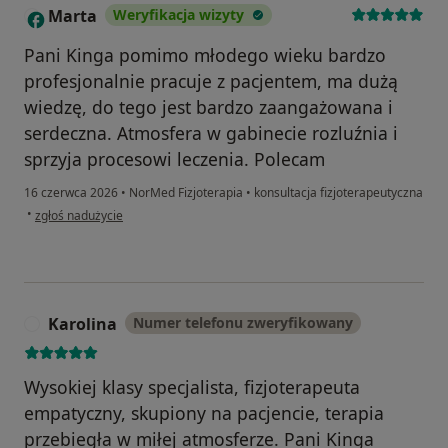
Marta
Weryfikacja wizyty
M
Pani Kinga pomimo młodego wieku bardzo
profesjonalnie pracuje z pacjentem, ma dużą
wiedzę, do tego jest bardzo zaangażowana i
serdeczna. Atmosfera w gabinecie rozluźnia i
sprzyja procesowi leczenia. Polecam
16 czerwca 2026
•
NorMed Fizjoterapia
•
konsultacja fizjoterapeutyczna
w opinii użytkownika Marta
•
zgłoś nadużycie
Karolina
Numer telefonu zweryfikowany
K
Wysokiej klasy specjalista, fizjoterapeuta
empatyczny, skupiony na pacjencie, terapia
przebiegła w miłej atmosferze. Pani Kinga