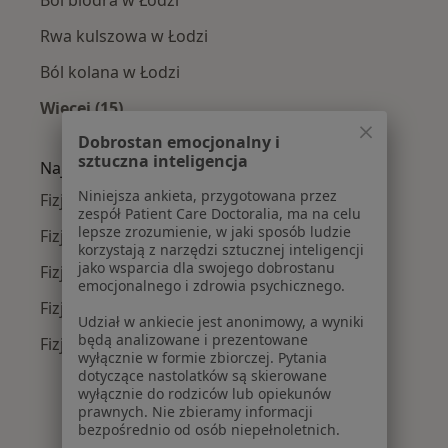
Ból biodra w Łodzi
Rwa kulszowa w Łodzi
Ból kolana w Łodzi
Więcej (15)
Więcej w kategorii: Najczęście leczone chorob
Dobrostan emocjonalny i
sztuczna inteligencja
Najpopularniejsze ubezpieczenia
Niniejsza ankieta, przygotowana przez
Fizjoterapeuci z Allianz w Łodzi
zespół Patient Care Doctoralia, ma na celu
lepsze zrozumienie, w jaki sposób ludzie
Fizjoterapeuci z PZU Zdrowie w Łodzi
korzystają z narzędzi sztucznej inteligencji
jako wsparcia dla swojego dobrostanu
Fizjoterapeuci z TU Zdrowie w Łodzi
emocjonalnego i zdrowia psychicznego.
Fizjoterapeuci z Compensa w Łodzi
Udział w ankiecie jest anonimowy, a wyniki
będą analizowane i prezentowane
Fizjoterapeuci z INTER Polska w Łodzi
wyłącznie w formie zbiorczej. Pytania
dotyczące nastolatków są skierowane
wyłącznie do rodziców lub opiekunów
prawnych. Nie zbieramy informacji
bezpośrednio od osób niepełnoletnich.