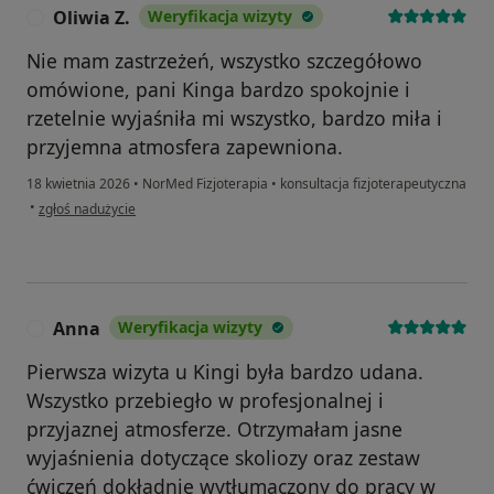
Oliwia Z.
Weryfikacja wizyty
O
Nie mam zastrzeżeń, wszystko szczegółowo
omówione, pani Kinga bardzo spokojnie i
rzetelnie wyjaśniła mi wszystko, bardzo miła i
przyjemna atmosfera zapewniona.
18 kwietnia 2026
•
NorMed Fizjoterapia
•
konsultacja fizjoterapeutyczna
w opinii użytkownika Oliwia Z.
•
zgłoś nadużycie
Anna
Weryfikacja wizyty
A
Pierwsza wizyta u Kingi była bardzo udana.
Wszystko przebiegło w profesjonalnej i
przyjaznej atmosferze. Otrzymałam jasne
wyjaśnienia dotyczące skoliozy oraz zestaw
ćwiczeń dokładnie wytłumaczony do pracy w