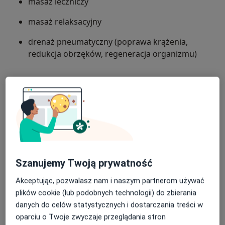
masaż leczniczy
masaż relaksacyjny
drenaż pneumatyczny (poprawa krążenia,
redukcja obrzęków, regeneracja organizmu)
Podczas wizyt uczę również, jak dbać o ciało na co
dzień – prowadzę
instruktaż ćwiczeń do domu
, który
pomaga utrzymać efekty terapii i zapobiega
nawrotom bólu.
Stawiam na empatię, cierpliwość i zaangażowanie.
Wierzę, że skuteczna fizjoterapia to nie tylko techniki,
Szanujemy Twoją prywatność
ale także zaufanie i komfort pacjenta.
Akceptując, pozwalasz nam i naszym partnerom używać
O mnie
więcej
plików cookie (lub podobnych technologii) do zbierania
Zakres porad
danych do celów statystycznych i dostarczania treści w
Fizjoterapia
oparciu o Twoje zwyczaje przeglądania stron