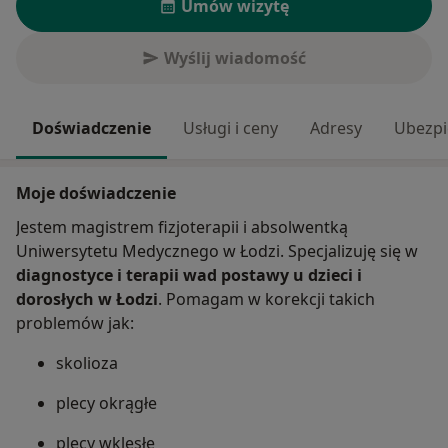
Umów wizytę
Wyślij wiadomość
Doświadczenie
Usługi i ceny
Adresy
Ubezpi
Moje doświadczenie
Jestem magistrem fizjoterapii i absolwentką
Uniwersytetu Medycznego w Łodzi. Specjalizuję się w
diagnostyce i terapii wad postawy u dzieci i
dorosłych w Łodzi
. Pomagam w korekcji takich
problemów jak:
skolioza
plecy okrągłe
plecy wklęsłe