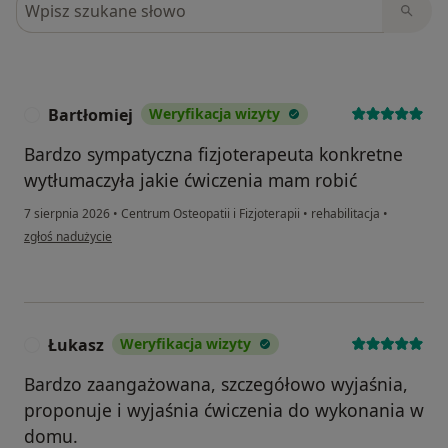
Bartłomiej
Weryfikacja wizyty
B
Bardzo sympatyczna fizjoterapeuta konkretne
wytłumaczyła jakie ćwiczenia mam robić
7 sierpnia 2026
•
Centrum Osteopatii i Fizjoterapii
•
rehabilitacja
•
w opinii użytkownika Bartłomiej
zgłoś nadużycie
Łukasz
Weryfikacja wizyty
Ł
Bardzo zaangażowana, szczegółowo wyjaśnia,
proponuje i wyjaśnia ćwiczenia do wykonania w
domu.