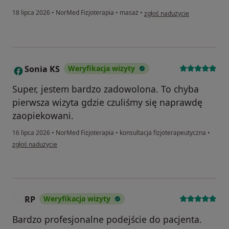
w opinii użytkownika Łukasz
18 lipca 2026
•
NorMed Fizjoterapia
•
masaż
•
zgłoś nadużycie
Sonia KS
Weryfikacja wizyty
S
Super, jestem bardzo zadowolona. To chyba
pierwsza wizyta gdzie czuliśmy się naprawdę
zaopiekowani.
16 lipca 2026
•
NorMed Fizjoterapia
•
konsultacja fizjoterapeutyczna
•
w opinii użytkownika Sonia KS
zgłoś nadużycie
RP
Weryfikacja wizyty
R
Bardzo profesjonalne podejście do pacjenta.