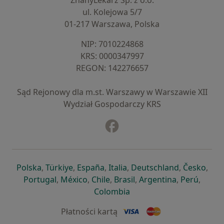
ZnanyLekarz Sp. z o.o.
ul. Kolejowa 5/7
01-217 Warszawa, Polska
NIP: ⁠7010224868
KRS: ⁠0000347997
REGON: ⁠142276657
Sąd Rejonowy dla m.st. Warszawy w Warszawie XII
Wydział Gospodarczy KRS
Facebook
otwiera się w nowej karcie
otwiera się w nowej karcie
otwiera się w nowej karcie
otwiera się w nowej karcie
otwiera się w nowej karci
otwiera się
otwi
Polska
,
Türkiye
,
España
,
Italia
,
Deutschland
,
Česko
,
otwiera się w nowej karcie
otwiera się w nowej karcie
otwiera się w nowej karcie
otwiera się w nowej kar
otwiera się 
otwier
Portugal
,
México
,
Chile
,
Brasil
,
Argentina
,
Perú
,
otwiera się w nowej karc
Colombia
Płatności kartą