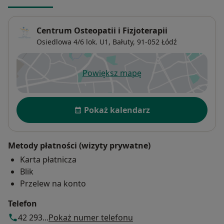
Centrum Osteopatii i Fizjoterapii
Osiedlowa 4/6 lok. U1,
Bałuty
, 91-052
Łódź
Powiększ mapę
otwiera się w nowej karcie
Dostępność
Pokaż kalendarz
Metody płatności (wizyty prywatne)
Karta płatnicza
Blik
Przelew na konto
Telefon
42 293...
Pokaż numer telefonu