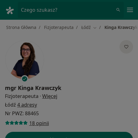
Me
Czego szukasz?
Strona Główna
Fizjoterapeuta
Łódź
Kinga Krawczyk
Zmień miasto
mgr
Kinga Krawczyk
O specjalizacjach
Fizjoterapeuta
·
Więcej
Łódź
4 adresy
Nr PWZ: 88465
18 opinii