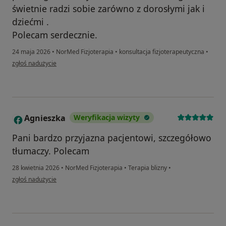
świetnie radzi sobie zarówno z dorosłymi jak i
dziećmi .
Polecam serdecznie.
24 maja 2026
•
NorMed Fizjoterapia
•
konsultacja fizjoterapeutyczna
•
w opinii użytkownika Karolina
zgłoś nadużycie
Agnieszka
Weryfikacja wizyty
A
Pani bardzo przyjazna pacjentowi, szczegółowo
tłumaczy. Polecam
28 kwietnia 2026
•
NorMed Fizjoterapia
•
Terapia blizny
•
w opinii użytkownika Agnieszka
zgłoś nadużycie