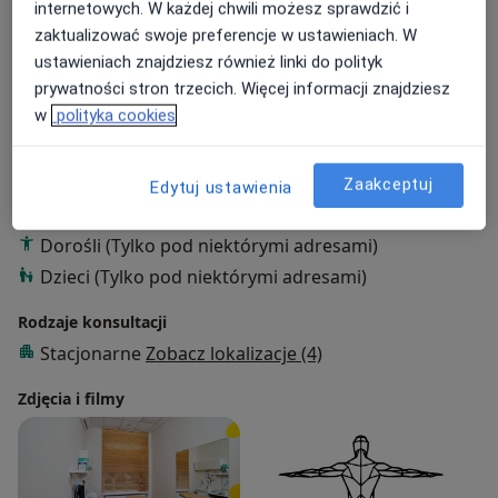
Rehabilitacja medyczna
internetowych. W każdej chwili możesz sprawdzić i
Rehabilitacja pourazowa
zaktualizować swoje preferencje w ustawieniach. W
Masaż leczniczy
ustawieniach znajdziesz również linki do polityk
prywatności stron trzecich. Więcej informacji znajdziesz
Główne obszary pomocy
w
polityka cookies
Skolioza
Wady postawy
Kolana koślawe
a11y_sr_more_dis
Kolana szpotawe
Płaskostopie
+93
Zaakceptuj
Edytuj ustawienia
Pacjenci których przyjmuję
Dorośli (Tylko pod niektórymi adresami)
Dzieci (Tylko pod niektórymi adresami)
Rodzaje konsultacji
Stacjonarne
Zobacz lokalizacje (4)
Zdjęcia i filmy