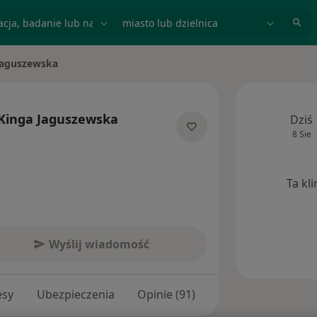
acja, badanie lub nazwisko
miasto lub dzielnica
Jaguszewska
o
Kinga Jaguszewska
Dziś
8 Sie
jalizacjach
Ta kl
Wyślij wiadomość
esy
Ubezpieczenia
Opinie (91)