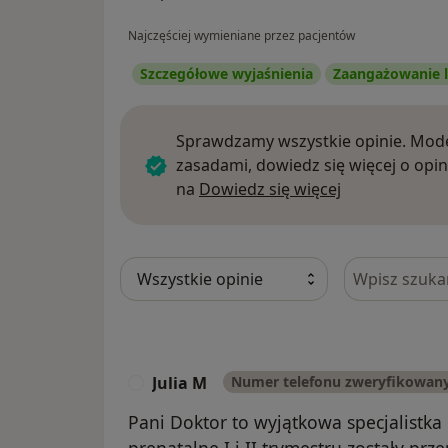
Najczęściej wymieniane przez pacjentów
Szczegółowe wyjaśnienia
Zaangażowanie l
Sprawdzamy wszystkie opinie. Mode
zasadami, dowiedz się więcej o opin
Dowiedz się w
na
Dowiedz się więcej
Szukaj w opi
Julia M
Numer telefonu zweryfikowan
J
Pani Doktor to wyjątkowa specjalistka
prenatalne I i II trymestru zostały p