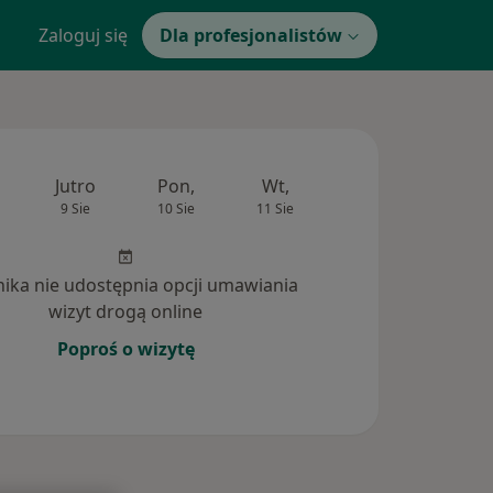
Zaloguj się
Dla profesjonalistów
Jutro
Pon,
Wt,
Śr,
Czw
9 Sie
10 Sie
11 Sie
12 Sie
13 Si
inika nie udostępnia opcji umawiania
wizyt drogą online
Poproś o wizytę