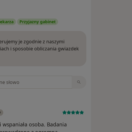
ekarza
Przyjazny gabinet
rujemy je zgodnie z naszymi
iach i sposobie obliczania gwiazdek
ięcej o opiniach
niach
y
 i wspaniała osoba. Badania
rzeprowadzone z ogromną