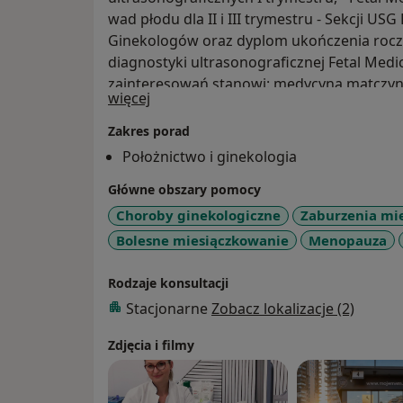
wad płodu dla II i III trymestru - Sekcji U
Ginekologów oraz dyplom ukończenia roc
diagnostyki ultrasonograficznej Fetal Med
zainteresowań stanowi: medycyna matczyn
O mnie
więcej
nieinwazyjna oraz inwazyjna, patologia ciąż
Członek sekcji ultrasonografii, sekcji perina
Zakres porad
Polskiego Towarzystwa Położników i Ginek
Położnictwo i ginekologia
polskich i zagranicznych z zakresu ultraso
Główne obszary pomocy
płodowej (perinatologii) oraz położnictwa i 
Choroby ginekologiczne
Zaburzenia mi
Bolesne miesiączkowanie
Menopauza
Rodzaje konsultacji
Stacjonarne
Zobacz lokalizacje (2)
Zdjęcia i filmy