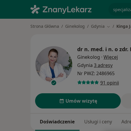
specjaliz
Strona Główna
Ginekolog
Gdynia
Kinga 
Zmień miast
dr n. med. i n. o zdr.
O spec
Ginekolog
·
Więcej
Gdynia
3 adresy
Nr PWZ: 2486965
91 opinii
Umów wizytę
Doświadczenie
Usługi i ceny
Adr