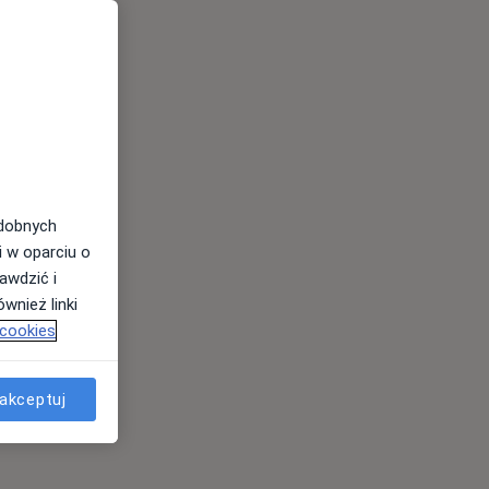
odobnych
i w oparciu o
awdzić i
wnież linki
 cookies
akceptuj