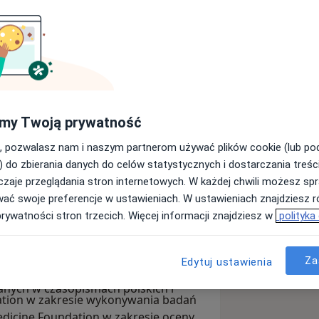
iego Uniwersytetu Medycznego z 2009
my Twoją prywatność
żnictwa i ginekologii realizowała w
lsztynie. Od 2012 roku związana z
, pozwalasz nam i naszym partnerom używać plików cookie (lub p
yteckiego Centrum Klinicznego w
) do zbierania danych do celów statystycznych i dostarczania treśc
dzinie położnictwa i ginekologii oraz
zaje przeglądania stron internetowych. W każdej chwili możesz spr
tologii. Obecnie pracuje w Poradni
wać swoje preferencje w ustawieniach. W ustawieniach znajdziesz ró
artment of Obstetrics, Perinatal
, Ginekologii, Ginekologii
prywatności stron trzecich. Więcej informacji znajdziesz w
polityka
ch; Institute of Gender in Medicine
icznej UCK w Gdańsku. W 2023 roku
rinatal Center, Charité -
 (medycyna matczyno-płodowa).
ystent w Katedrze Ginekologii,
genetyki klinicznej.
Za
Edytuj ustawienia
iwersytetu Medycznego. Jest
nych w czasopismach polskich i
ndation w zakresie wykonywania badań
Medicine Foundation w zakresie oceny