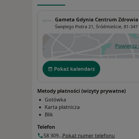
Gameta Gdynia Centrum Zdrowia
Świętego Piotra 21,
Śródmieście
, 81-347
Powiększ
ot
Dostępność
Pokaż kalendarz
Metody płatności (wizyty prywatne)
Gotówka
Karta płatnicza
Blik
Telefon
58 309...
Pokaż numer telefonu