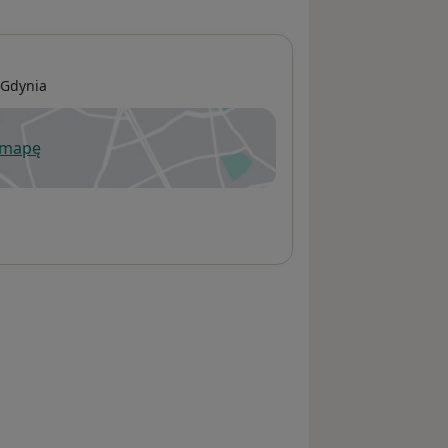
Gdynia
 mapę
wiera się w nowej karcie