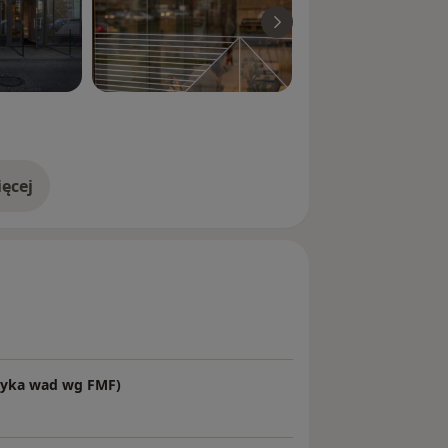
ęcej
doświadczeniu
yzyka wad wg FMF)