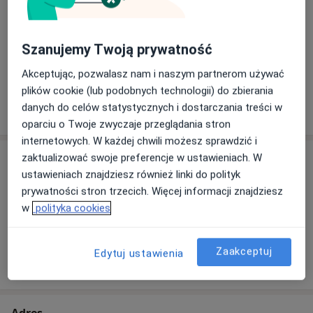
szczególiwą pasją jest kolposkopia oraz zabiegi na
Położnictwo i ginekologia
szyjce macicy.Nieustannie poszerzam swoją wiedzę
Rodzaje konsultacji
medyczną uczestnicząc w licznych szkoleniach,
Szanujemy Twoją prywatność
kursach. Najważniejsze w mojej pracy jest zapewnienie
Stacjonarne
Zobacz lokalizacje (1)
Akceptując, pozwalasz nam i naszym partnerom używać
pacjentce poczucia bezpieczeństwa, komfortu i
plików cookie (lub podobnych technologii) do zbierania
intymności oraz indywidualne podejście do każdej
Pokaż więcej
danych do celów statystycznych i dostarczania treści w
o doświadczeniu
kobiety.
oparciu o Twoje zwyczaje przeglądania stron
internetowych. W każdej chwili możesz sprawdzić i
Usługi i ceny
zaktualizować swoje preferencje w ustawieniach. W
ustawieniach znajdziesz również linki do polityk
Konsultacja ginekologiczna
prywatności stron trzecich. Więcej informacji znajdziesz
Umów wizytę
Od 200 zł
Szczegóły
w
polityka cookies
Zaakceptuj
Edytuj ustawienia
W jaki sposób ustalane są ceny?