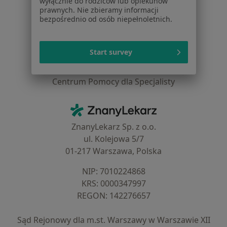
wyłącznie do rodziców lub opiekunów
Dla profesjonalistów
prawnych. Nie zbieramy informacji
bezpośrednio od osób niepełnoletnich.
Cennik
Dla lekarzy
Dla placówek medycznych
Start survey
Noa Notes
nowość
Baza wiedzy
Centrum Pomocy dla Specjalisty
Kontakt
ZnanyLekarz - Strona główna
ZnanyLekarz Sp. z o.o.
ul. Kolejowa 5/7
01-217 Warszawa, Polska
NIP: ⁠7010224868
KRS: ⁠0000347997
REGON: ⁠142276657
Sąd Rejonowy dla m.st. Warszawy w Warszawie XII