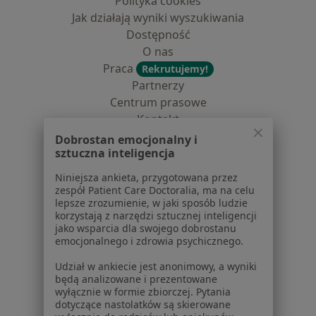
Polityka cookies
Jak działają wyniki wyszukiwania
Dostępność
O nas
Praca
Rekrutujemy!
Partnerzy
Centrum prasowe
Kontakt
Dobrostan emocjonalny i
Dla pacjentów
sztuczna inteligencja
Lekarze
Niniejsza ankieta, przygotowana przez
Placówki medyczne
zespół Patient Care Doctoralia, ma na celu
lepsze zrozumienie, w jaki sposób ludzie
Pytania i odpowiedzi
korzystają z narzędzi sztucznej inteligencji
Usługi i zabiegi
jako wsparcia dla swojego dobrostanu
Choroby
emocjonalnego i zdrowia psychicznego.
Pomoc
Udział w ankiecie jest anonimowy, a wyniki
Aplikacje mobilne
będą analizowane i prezentowane
Blog dla pacjentów
wyłącznie w formie zbiorczej. Pytania
dotyczące nastolatków są skierowane