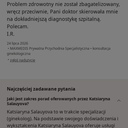
Problem zdrowotny nie został zbagatelizowany,
wręcz przeciwnie, Pani doktor skierowała mnie
na dokładniejszą diagnostykę szpitalną.
Polecam.
I.R.
24 lipca 2026
•
MAXMEDIS Prywatna Przychodnia Specjalistyczna
•
konsultacja
ginekologiczna
w opinii użytkownika I.R.
•
zgłoś nadużycie
Najczęściej zadawane pytania
Jaki jest zakres porad oferowanych przez Katsiaryna
Salauyova?
Katsiaryna Salauyova to w trakcie specjalizacji
(ginekolog). Na podstawie swojego doświadczenia i
wykształcenia Katsiaryna Salauyova oferuje usługi