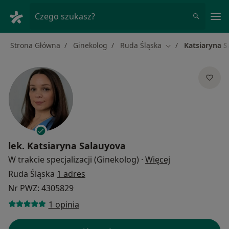
Me
Czego szukasz?
Strona Główna
Ginekolog
Ruda Śląska
Katsiaryna 
Zmień miasto
lek.
Katsiaryna Salauyova
O specjalizacja
W trakcie specjalizacji (Ginekolog)
·
Więcej
Ruda Śląska
1 adres
Nr PWZ: 4305829
1 opinia