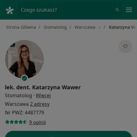
Me
Czego szukasz?
Strona Główna
Stomatolog
Warszawa
Katarzyna W
Zmień miasto
lek. dent.
Katarzyna Wawer
O specjalizacjach
Stomatolog
·
Więcej
Warszawa
2 adresy
Nr PWZ: 4487779
9 opinii