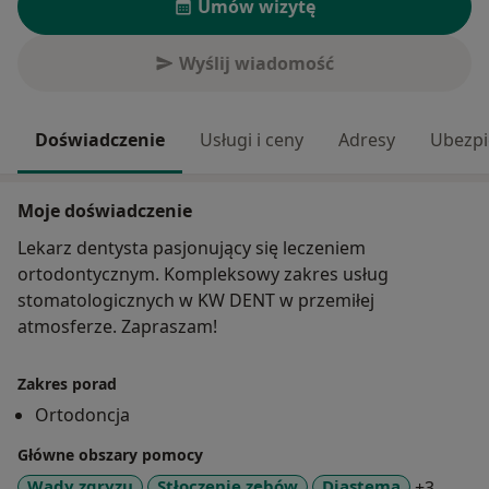
Umów wizytę
Wyślij wiadomość
Doświadczenie
Usługi i ceny
Adresy
Ubezpi
Moje doświadczenie
Lekarz dentysta pasjonujący się leczeniem
ortodontycznym. Kompleksowy zakres usług
stomatologicznych w KW DENT w przemiłej
atmosferze. Zapraszam!
Zakres porad
Ortodoncja
Główne obszary pomocy
a11y_s
Wady zgryzu
Stłoczenie zębów
Diastema
+3