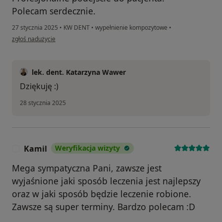
Polecam serdecznie.
27 stycznia 2025
•
KW DENT
•
wypełnienie kompozytowe
•
w opinii użytkownika Paweł
zgłoś nadużycie
lek. dent. Katarzyna Wawer
Dziękuję :)
28 stycznia 2025
Kamil
Weryfikacja wizyty
K
Mega sympatyczna Pani, zawsze jest
wyjaśnione jaki sposób leczenia jest najlepszy
oraz w jaki sposób będzie leczenie robione.
Zawsze są super terminy. Bardzo polecam :D