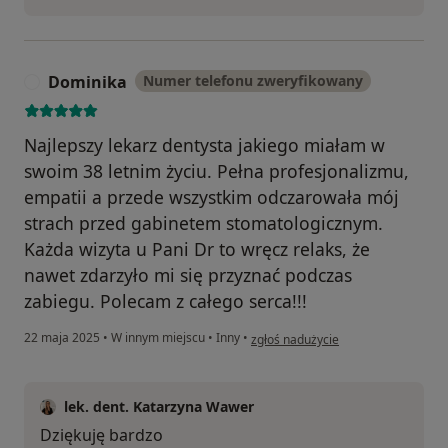
Dominika
Numer telefonu zweryfikowany
D
Najlepszy lekarz dentysta jakiego miałam w
swoim 38 letnim życiu. Pełna profesjonalizmu,
empatii a przede wszystkim odczarowała mój
strach przed gabinetem stomatologicznym.
Każda wizyta u Pani Dr to wręcz relaks, że
nawet zdarzyło mi się przyznać podczas
zabiegu. Polecam z całego serca!!!
w opinii użytkownika Dominika
22 maja 2025
•
W innym miejscu
•
Inny
•
zgłoś nadużycie
lek. dent. Katarzyna Wawer
Dziękuję bardzo