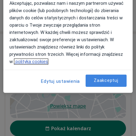
+ 4 usługi
Akceptując, pozwalasz nam i naszym partnerom używać
plików cookie (lub podobnych technologii) do zbierania
danych do celów statystycznych i dostarczania treści w
W jaki sposób ustalane są ceny?
oparciu o Twoje zwyczaje przeglądania stron
internetowych. W każdej chwili możesz sprawdzić i
zaktualizować swoje preferencje w ustawieniach. W
Adresy (2)
ustawieniach znajdziesz również linki do polityk
prywatności stron trzecich. Więcej informacji znajdziesz
Adres 1
Adres 2
w
polityka cookies
KW DENT Stomatologia i ortodoncja
Zaakceptuj
Edytuj ustawienia
Witebska 2/u2,
Targówek
, 03-507
Warszawa
Powiększ mapę
otwiera się w nowej karcie
Dostępność
Pokaż kalendarz