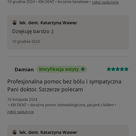
w opinii użytkownika Kami
10 grudnia 2024
•
KW DENT
•
leczenie kanałowe
•
zgłoś nadużycie
lek. dent. Katarzyna Wawer
Dziękuję bardzo :)
10 grudnia 2024
Damian
Weryfikacja wizyty
D
Profesjonalna pomoc bez bólu i sympatyczna
Pani doktor. Szczerze polecam
10 listopada 2024
•
KW DENT
•
doraźna pomoc stomatologiczna, pacjent z bólem
•
w opinii użytkownika Damian
zgłoś nadużycie
lek. dent. Katarzyna Wawer