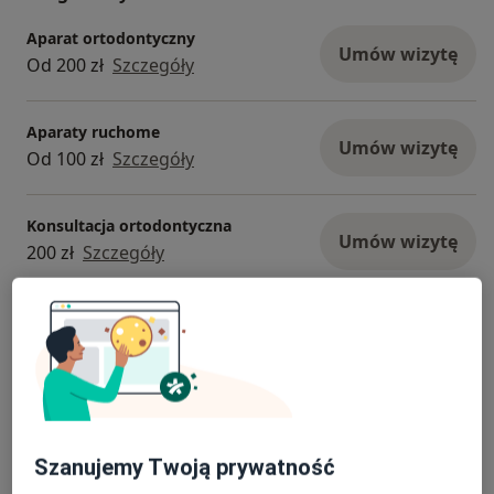
Aparat ortodontyczny
Umów wizytę
Od 200 zł
Szczegóły
Aparaty ruchome
Umów wizytę
Od 100 zł
Szczegóły
Konsultacja ortodontyczna
Umów wizytę
200 zł
Szczegóły
Leczenie nagłego bólu zęba
Umów wizytę
Od 250 zł
Szczegóły
Pakiet higienizacyjny
Umów wizytę
400 zł
Szczegóły
Szanujemy Twoją prywatność