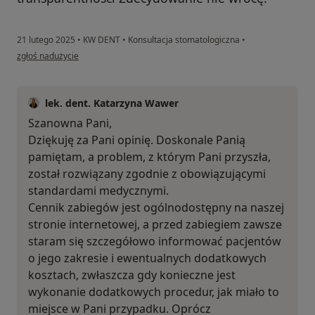
21 lutego 2025
•
KW DENT
•
Konsultacja stomatologiczna
•
w opinii użytkownika Karolina
zgłoś nadużycie
lek. dent. Katarzyna Wawer
Szanowna Pani,
Dziękuję za Pani opinię. Doskonale Panią
pamiętam, a problem, z którym Pani przyszła,
został rozwiązany zgodnie z obowiązującymi
standardami medycznymi.
Cennik zabiegów jest ogólnodostępny na naszej
stronie internetowej, a przed zabiegiem zawsze
staram się szczegółowo informować pacjentów
o jego zakresie i ewentualnych dodatkowych
kosztach, zwłaszcza gdy konieczne jest
wykonanie dodatkowych procedur, jak miało to
miejsce w Pani przypadku. Oprócz