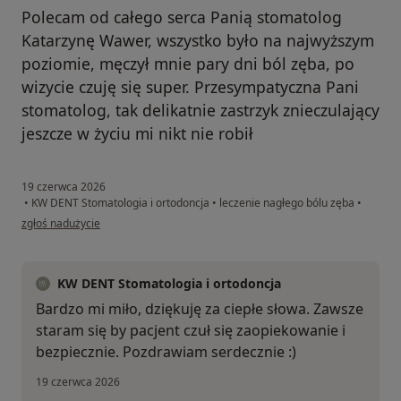
Polecam od całego serca Panią stomatolog
Katarzynę Wawer, wszystko było na najwyższym
poziomie, męczył mnie pary dni ból zęba, po
wizycie czuję się super. Przesympatyczna Pani
stomatolog, tak delikatnie zastrzyk znieczulający
jeszcze w życiu mi nikt nie robił
19 czerwca 2026
•
KW DENT Stomatologia i ortodoncja
•
leczenie nagłego bólu zęba
•
w opinii użytkownika Dina Piaskorska
zgłoś nadużycie
KW DENT Stomatologia i ortodoncja
Bardzo mi miło, dziękuję za ciepłe słowa. Zawsze
staram się by pacjent czuł się zaopiekowanie i
bezpiecznie. Pozdrawiam serdecznie :)
19 czerwca 2026