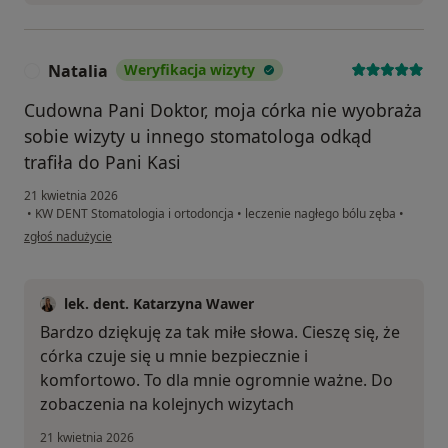
Natalia
Weryfikacja wizyty
N
Cudowna Pani Doktor, moja córka nie wyobraża
sobie wizyty u innego stomatologa odkąd
trafiła do Pani Kasi
21 kwietnia 2026
•
KW DENT Stomatologia i ortodoncja
•
leczenie nagłego bólu zęba
•
w opinii użytkownika Natalia
zgłoś nadużycie
lek. dent. Katarzyna Wawer
Bardzo dziękuję za tak miłe słowa. Cieszę się, że
córka czuje się u mnie bezpiecznie i
komfortowo. To dla mnie ogromnie ważne. Do
zobaczenia na kolejnych wizytach
21 kwietnia 2026