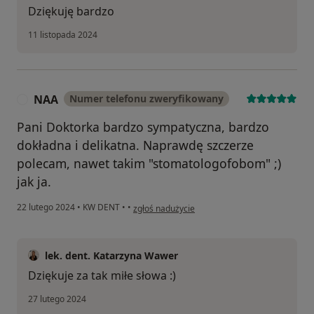
Dziękuję bardzo
11 listopada 2024
NAA
Numer telefonu zweryfikowany
N
Pani Doktorka bardzo sympatyczna, bardzo
dokładna i delikatna. Naprawdę szczerze
polecam, nawet takim "stomatologofobom" ;)
jak ja.
w opinii użytkownika NAA
22 lutego 2024
•
KW DENT
•
•
zgłoś nadużycie
lek. dent. Katarzyna Wawer
Dziękuje za tak miłe słowa :)
27 lutego 2024