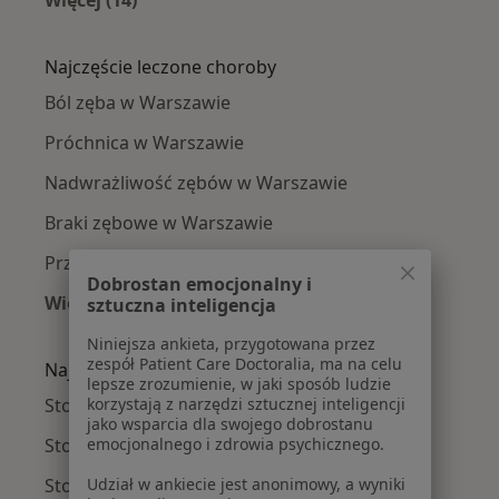
Więcej w kategorii: Stomatolodzy w pobliżu
Najczęście leczone choroby
Ból zęba w Warszawie
Próchnica w Warszawie
Nadwrażliwość zębów w Warszawie
Braki zębowe w Warszawie
Przebarwienia zębów w Warszawie
Dobrostan emocjonalny i
Więcej (15)
sztuczna inteligencja
Więcej w kategorii: Najczęście leczone chorob
Niniejsza ankieta, przygotowana przez
zespół Patient Care Doctoralia, ma na celu
Najpopularniejsze ubezpieczenia
lepsze zrozumienie, w jaki sposób ludzie
Stomatolodzy z Medicover w Warszawie
korzystają z narzędzi sztucznej inteligencji
jako wsparcia dla swojego dobrostanu
Stomatolodzy z Allianz w Warszawie
emocjonalnego i zdrowia psychicznego.
Stomatolodzy z INTER Polska w Warszawie
Udział w ankiecie jest anonimowy, a wyniki