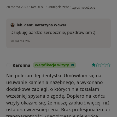
w opinii użytkownika Katarzyna
28 marca 2025
•
KW DENT
•
usunięcie zęba
•
zgłoś nadużycie
lek. dent. Katarzyna Wawer
Dziękuję bardzo serdecznie, pozdrawiam :)
28 marca 2025
Karolina
Weryfikacja wizyty
K
Nie polecam tej dentystki. Umówiłam się na
usuwanie kamienia nazębnego, a wykonano
dodatkowe zabiegi, o których nie zostałam
wcześniej spytana o zgodę. Dopiero na końcu
wizyty okazało się, że muszę zapłacić więcej, niż
ustalona wcześniej cena. Brak profesjonalizmu i
transparentności Zdecydowanie nie wrócę.