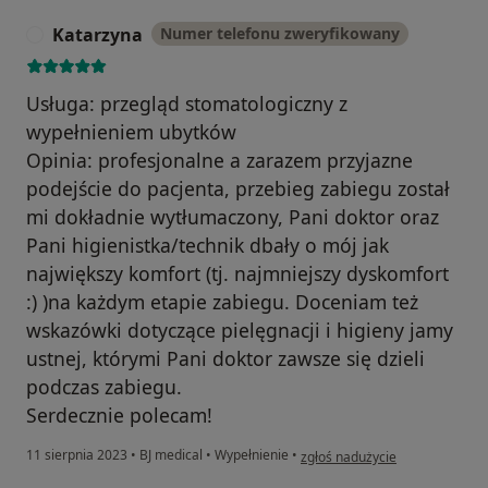
Katarzyna
Numer telefonu zweryfikowany
K
Usługa: przegląd stomatologiczny z
wypełnieniem ubytków
Opinia: profesjonalne a zarazem przyjazne
podejście do pacjenta, przebieg zabiegu został
mi dokładnie wytłumaczony, Pani doktor oraz
Pani higienistka/technik dbały o mój jak
największy komfort (tj. najmniejszy dyskomfort
:) )na każdym etapie zabiegu. Doceniam też
wskazówki dotyczące pielęgnacji i higieny jamy
ustnej, którymi Pani doktor zawsze się dzieli
podczas zabiegu.
Serdecznie polecam!
w opinii użytkownika Katarzyna
11 sierpnia 2023
•
BJ medical
•
Wypełnienie
•
zgłoś nadużycie