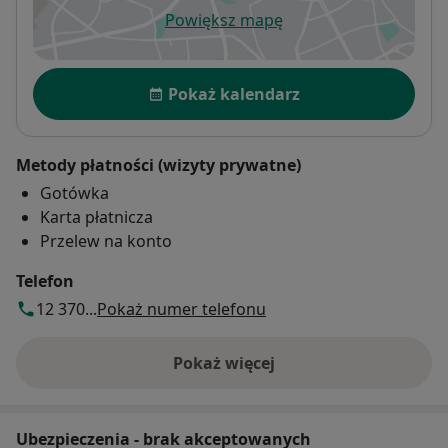
Powiększ mapę
otwiera się w nowej karcie
Dostępność
Pokaż kalendarz
Metody płatności (wizyty prywatne)
Gotówka
Karta płatnicza
Przelew na konto
Telefon
12 370...
Pokaż numer telefonu
Pokaż więcej
o adresie
Ubezpieczenia - brak akceptowanych