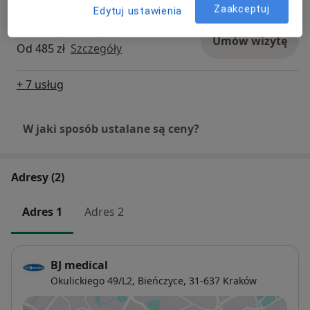
Zaakceptuj
Edytuj ustawienia
Pakiet higienizacyjny
Umów wizytę
Od 485 zł
Szczegóły
+ 7 usług
W jaki sposób ustalane są ceny?
Adresy (2)
Adres 1
Adres 2
BJ medical
Okulickiego 49/L2,
Bieńczyce
, 31-637
Kraków