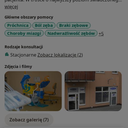
O mnie
leczenia, stale uczestniczę w licznych kursach i
więcej
konferencjach, co nie tylko pozwala mi zdobyć
Główne obszary pomocy
najbardziej aktualną wiedzę, ale również daje mi wiele
Próchnica
Ból zęba
Braki zębowe
radości, ponieważ stomatologia to moja pasja.
a11y_sr_mo
Choroby miazgi
Nadwrażliwość zębów
+5
Rodzaje konsultacji
Stacjonarne
Zobacz lokalizacje (2)
Zdjęcia i filmy
Zobacz galerię (7)