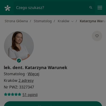
Me
Czego szukasz?
Strona Główna
Stomatolog
Kraków
Katarzyna War
Zmień miasto
lek. dent.
Katarzyna Warunek
O specjalizacjach
Stomatolog
·
Więcej
Kraków
2 adresy
Nr PWZ: 3327347
51 opinii