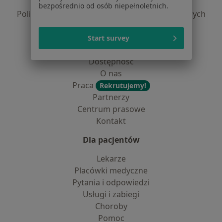
Polityka prywatności profesjonalistów
bezpośrednio od osób niepełnoletnich.
Polityka prywatności dla profesjonalistów, których
dane pozyskaliśmy samodzielnie
Polityka cookies
Start survey
Jak działają wyniki wyszukiwania
Dostępność
O nas
Praca
Rekrutujemy!
Partnerzy
Centrum prasowe
Kontakt
Dla pacjentów
Lekarze
Placówki medyczne
Pytania i odpowiedzi
Usługi i zabiegi
Choroby
Pomoc