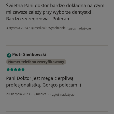
Świetna Pani doktor bardzo dokładna na czym
mi zawsze zależy przy wyborze dentystki .
Bardzo szczegółowa . Polecam
w opinii użytkownika Agnieszka
3 stycznia 2024
•
BJ medical
•
Wypełnienie
•
zgłoś nadużycie
Piotr Sieńkowski
P
Numer telefonu zweryfikowany
Pani Doktor jest mega cierpliwą
profesjonalistką. Gorąco polecam :)
w opinii użytkownika Piotr Sieńkowski
29 sierpnia 2023
•
BJ medical
•
•
zgłoś nadużycie