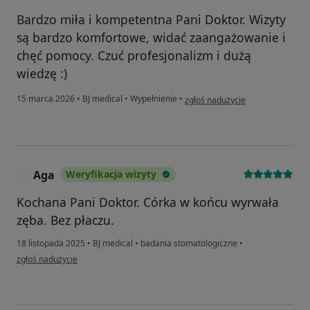
Bardzo miła i kompetentna Pani Doktor. Wizyty
są bardzo komfortowe, widać zaangażowanie i
chęć pomocy. Czuć profesjonalizm i dużą
wiedzę :)
w opinii użytkownika Anna
15 marca 2026
•
BJ medical
•
Wypełnienie
•
zgłoś nadużycie
Aga
Weryfikacja wizyty
A
Kochana Pani Doktor. Córka w końcu wyrwała
zęba. Bez płaczu.
18 listopada 2025
•
BJ medical
•
badania stomatologiczne
•
w opinii użytkownika Aga
zgłoś nadużycie