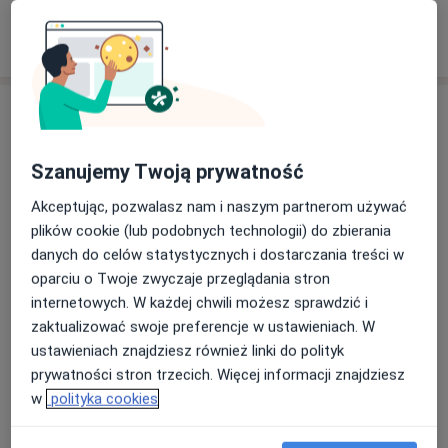
Pokaż więcej
o doświadczeniu
Usługi i ceny
Konsultacja stomatologiczna
Umów wizytę
Szanujemy Twoją prywatność
Od 120 zł
Szczegóły
Akceptując, pozwalasz nam i naszym partnerom używać
plików cookie (lub podobnych technologii) do zbierania
Badania stomatologiczne
Umów wizytę
danych do celów statystycznych i dostarczania treści w
Od 250 zł
Szczegóły
oparciu o Twoje zwyczaje przeglądania stron
internetowych. W każdej chwili możesz sprawdzić i
Fluoryzacja zębów
zaktualizować swoje preferencje w ustawieniach. W
Umów wizytę
Od 145 zł
Szczegóły
ustawieniach znajdziesz również linki do polityk
prywatności stron trzecich. Więcej informacji znajdziesz
w
polityka cookies
Odbudowa zębów
Umów wizytę
Od 280 zł
Szczegóły