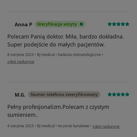
Anna P
Weryfikacja wizyty
A
Polecam Panią doktor. Miła, bardzo dokładna.
Super podejście do małych pacjentów.
8 sierpnia 2023
•
BJ medical
•
badania stomatologiczne
•
w opinii użytkownika Anna P
zgłoś nadużycie
M.G.
Numer telefonu zweryfikowany
M
Pełny profesjonalizm.Polecam z czystym
sumieniem..
w opinii użytkownika M.G.
4 sierpnia 2023
•
BJ medical
•
leczenie kanałowe
•
zgłoś nadużycie