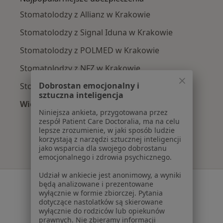
Stomatolodzy z Allianz w Krakowie
Stomatolodzy z Signal Iduna w Krakowie
Stomatolodzy z POLMED w Krakowie
Stomatolodzy z NFZ w Krakowie
Dobrostan emocjonalny i
Stomatolodzy z Medicover w Krakowie
sztuczna inteligencja
Więcej (1)
Niniejsza ankieta, przygotowana przez
Więcej w kategorii: Najpopularniejsze ubezpie
zespół Patient Care Doctoralia, ma na celu
lepsze zrozumienie, w jaki sposób ludzie
korzystają z narzędzi sztucznej inteligencji
jako wsparcia dla swojego dobrostanu
emocjonalnego i zdrowia psychicznego.
Udział w ankiecie jest anonimowy, a wyniki
Serwis
będą analizowane i prezentowane
wyłącznie w formie zbiorczej. Pytania
Regulamin
dotyczące nastolatków są skierowane
wyłącznie do rodziców lub opiekunów
Polityka prywatności pacjentów
prawnych. Nie zbieramy informacji