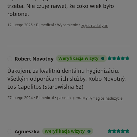
trzeba. Nie czuję nawet, że cokolwiek było
robione.
w opinii użytkownika Wioleta
12 lutego 2025
•
BJ medical
•
Wypełnienie
•
zgłoś nadużycie
Robert Novotny
Weryfikacja wizyty
R
Ďakujem, za kvalitnú dentálnu hygienizáciu.
Všetkým odporúčam ich služby. Robo Novotný,
Los Capolitos (Starowislna 62)
w opinii użytkownika Ro
27 lutego 2024
•
BJ medical
•
pakiet higienizacyjny
•
zgłoś nadużycie
Agnieszka
Weryfikacja wizyty
A