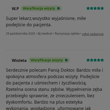
W.P
Weryfikacja wizyty
W
Super lekarz,wszystko wyjaśnione, miłe
podejście do pacjenta.
w opinii użytkownika
29 października 2025
•
BJ medical
•
fluoryzacja zębów
•
zgłoś nadużycie
Wioleta
Weryfikacja wizyty
W
Serdecznie polecam Panią Doktor. Bardzo miła i
spokojna atmosfera podczas wizyty. Podejście
do pacjenta z uśmiechem i życzliwością.
Rzetelna ocena stanu zębów. Wypełnienie zęba
przebiegło sprawnie, ze znieczuleniem, bez
dyskomfortu. Bardzo na plus estetyka
wykonania, wygładzone, uformowane jak