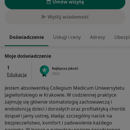
Umów wizytę
Wyślij wiadomość
Doświadczenie
Usługi i ceny
Adresy
Ubezpi
Moje doświadczenie
1
Edukacja
Jestem absolwentką Collegium Medicum Uniwersytetu
Jagiellońskiego w Krakowie. W codziennej praktyce
zajmuję się głównie stomatologią zachowawczą i
endodoncją dzieci i dorosłych oraz profilaktyką chorób
dziąseł i jamy ustnej, kładąc szczególny nacisk na
bezpieczeństwo, komfort i zadowolenie każdego
pacjenta. W trosce o najwyższy poziom świadczonego