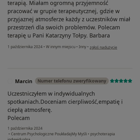
terapią. Miałam ogromną przyjemność
pracować w grupie terapeutycznej, gdzie w
przyjaznej atmosferze każdy z uczestników miał
przestrzeń dla swoich problemów. Polecam
terapię u Pani Katarzyny Tołpy. Barbara
w opinii użytkownika Barbara
1 października 2024
•
W innym miejscu
•
Inny
•
zgłoś nadużycie
Marcin
Numer telefonu zweryfikowany
M
Uczestniczyłem w indywidualnych
spotkaniach.Doceniam cierpliwość,empatię i
ciepłą atmosferę.
Polecam
1 października 2024
•
Centrum Psychologiczne PoukładajMy Myśli
•
psychoterapia
indywidualna