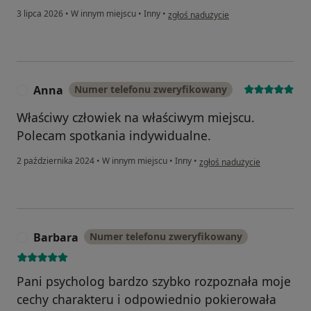
w opinii użytkownika K.S.
3 lipca 2026
•
W innym miejscu
•
Inny
•
zgłoś nadużycie
Anna
Numer telefonu zweryfikowany
A
Właściwy człowiek na właściwym miejscu.
Polecam spotkania indywidualne.
w opinii użytkownika Anna
2 października 2024
•
W innym miejscu
•
Inny
•
zgłoś nadużycie
Barbara
Numer telefonu zweryfikowany
B
Pani psycholog bardzo szybko rozpoznała moje
cechy charakteru i odpowiednio pokierowała