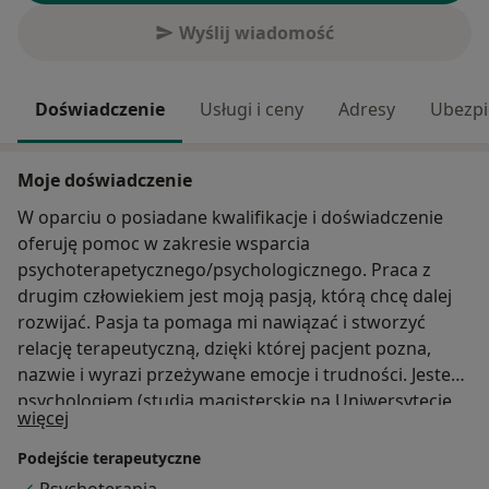
Wyślij wiadomość
Doświadczenie
Usługi i ceny
Adresy
Ubezpi
Moje doświadczenie
W oparciu o posiadane kwalifikacje i doświadczenie
oferuję pomoc w zakresie wsparcia
psychoterapetycznego/psychologicznego. Praca z
drugim człowiekiem jest moją pasją, którą chcę dalej
rozwijać. Pasja ta pomaga mi nawiązać i stworzyć
relację terapeutyczną, dzięki której pacjent pozna,
nazwie i wyrazi przeżywane emocje i trudności. Jestem
psychologiem (studia magisterskie na Uniwersytecie
O mnie
więcej
Kazimierza Wielkiego w Bydgoszczy), socjoterapeutą
(Psychodynamiczne Studium Socjoterapii i
Podejście terapeutyczne
Psychoterapii Młodzieży) i psychoterapeutą ( Szkoła