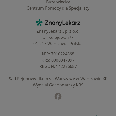
Baza wiedzy
Centrum Pomocy dla Specjalisty
Kontakt
ZnanyLekarz - Strona główna
ZnanyLekarz Sp. z o.o.
ul. Kolejowa 5/7
01-217 Warszawa, Polska
NIP: ⁠7010224868
KRS: ⁠0000347997
REGON: ⁠142276657
Sąd Rejonowy dla m.st. Warszawy w Warszawie XII
Wydział Gospodarczy KRS
Facebook
otwiera się w nowej karcie