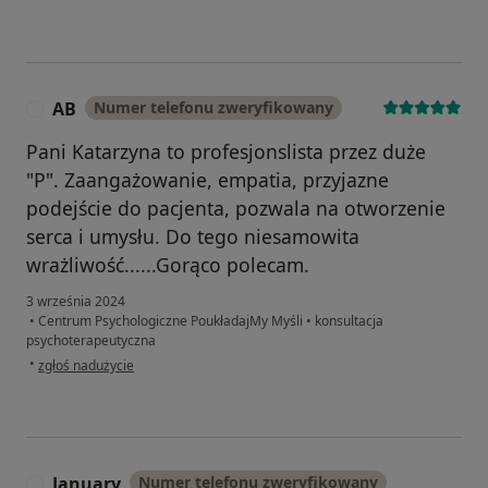
AB
Numer telefonu zweryfikowany
A
Pani Katarzyna to profesjonslista przez duże
"P". Zaangażowanie, empatia, przyjazne
podejście do pacjenta, pozwala na otworzenie
serca i umysłu. Do tego niesamowita
wrażliwość......Gorąco polecam.
3 września 2024
•
Centrum Psychologiczne PoukładajMy Myśli
•
konsultacja
psychoterapeutyczna
w opinii użytkownika AB
•
zgłoś nadużycie
January
Numer telefonu zweryfikowany
J