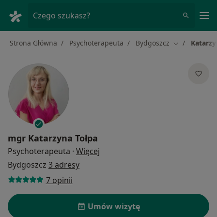
Me
Czego szukasz?
Strona Główna
Psychoterapeuta
Bydgoszcz
Katarzy
Zmień miasto
mgr
Katarzyna Tołpa
O specjalizacjach
Psychoterapeuta
·
Więcej
Bydgoszcz
3 adresy
7 opinii
Umów wizytę