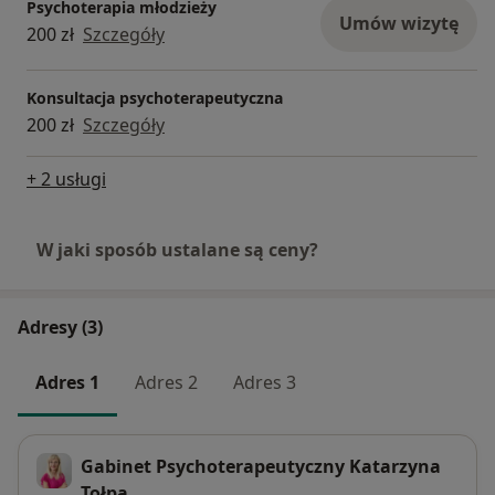
(częsta zmienność nastroju, zaniżone poczucie własnej
Psychoterapia młodzieży
Umów wizytę
wartości), • trudności związanej z sytuacją rodzinną, •
200 zł
Szczegóły
obniżonego nastroju i negatywizmu, • stanów
depresyjnych, • natręctw, • zaburzeń jedzenia, snu.
Konsultacja psychoterapeutyczna
Formę pomocy dostosowuję do indywidualnych
200 zł
Szczegóły
potrzeb pacjenta w zależności od charakteru
problemu i możliwości pacjenta. Zapraszam do
+ 2 usługi
kontaktu.
W jaki sposób ustalane są ceny?
Adresy (3)
Adres 1
Adres 2
Adres 3
Gabinet Psychoterapeutyczny Katarzyna
Tołpa