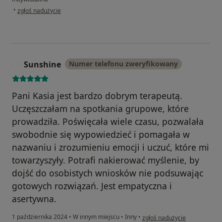
w opinii użytkownika Marcin
•
zgłoś nadużycie
Sunshine
Numer telefonu zweryfikowany
S
Pani Kasia jest bardzo dobrym terapeutą.
Uczęszczałam na spotkania grupowe, które
prowadziła. Poświęcała wiele czasu, pozwalała
swobodnie się wypowiedzieć i pomagała w
nazwaniu i zrozumieniu emocji i uczuć, które mi
towarzyszyły. Potrafi nakierować myślenie, by
dojść do osobistych wniosków nie podsuwając
gotowych rozwiązań. Jest empatyczna i
asertywna.
w opinii użytkownika Sunshin
1 października 2024
•
W innym miejscu
•
Inny
•
zgłoś nadużycie