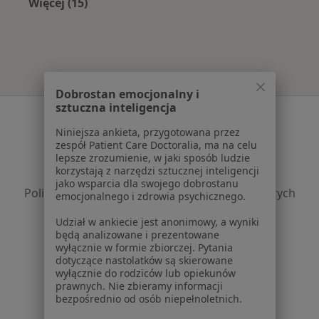
Więcej (15)
Więcej w kategorii: Najczęście leczone chorob
Dobrostan emocjonalny i
sztuczna inteligencja
Serwis
Niniejsza ankieta, przygotowana przez
Regulamin
zespół Patient Care Doctoralia, ma na celu
lepsze zrozumienie, w jaki sposób ludzie
Polityka prywatności pacjentów
korzystają z narzędzi sztucznej inteligencji
Polityka prywatności profesjonalistów
jako wsparcia dla swojego dobrostanu
Polityka prywatności dla profesjonalistów, których
emocjonalnego i zdrowia psychicznego.
dane pozyskaliśmy samodzielnie
Udział w ankiecie jest anonimowy, a wyniki
Polityka cookies
będą analizowane i prezentowane
Jak działają wyniki wyszukiwania
wyłącznie w formie zbiorczej. Pytania
dotyczące nastolatków są skierowane
Dostępność
wyłącznie do rodziców lub opiekunów
O nas
prawnych. Nie zbieramy informacji
Praca
Rekrutujemy!
bezpośrednio od osób niepełnoletnich.
Partnerzy