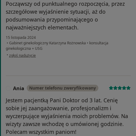
Począwszy od punktualnego rozpoczęcia, przez
szczegółowe wyjaśnienie sytuacji, aż do
podsumowania przypominającego o
najważniejszych elementach.
15 listopada 2024
•
Gabinet ginekologiczny Katarzyna Rożnowska
•
konsultacja
ginekologiczna + USG
w opinii użytkownika MaGa
•
zgłoś nadużycie
Ania
Numer telefonu zweryfikowany
A
Jestem pacjentką Pani Doktor od 3 lat. Cenię
sobie jej zaangażowanie, profesjonalizm i
wyczerpujące wyjaśnienia moich problemów. Na
wizyty zawsze wchodzę o umówionej godzinie.
Polecam wszystkim paniom!