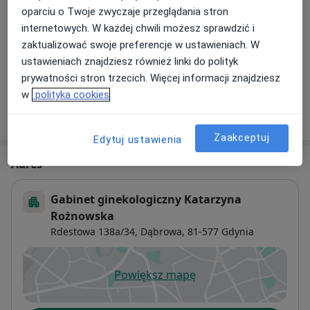
oparciu o Twoje zwyczaje przeglądania stron
internetowych. W każdej chwili możesz sprawdzić i
USG prenatalne
zaktualizować swoje preferencje w ustawieniach. W
Umów wizytę
400 zł
Szczegóły
ustawieniach znajdziesz również linki do polityk
prywatności stron trzecich. Więcej informacji znajdziesz
w
polityka cookies
W jaki sposób ustalane są ceny?
Zaakceptuj
Edytuj ustawienia
Adres
Gabinet ginekologiczny Katarzyna
Rożnowska
Rdestowa 138a/34,
Dąbrowa
, 81-577
Gdynia
Powiększ mapę
otwiera się w nowej karcie