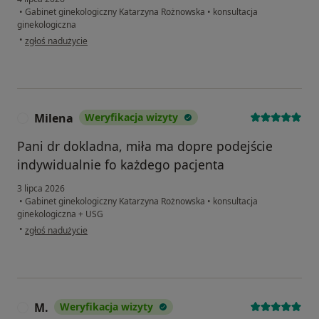
•
Gabinet ginekologiczny Katarzyna Rożnowska
•
konsultacja
ginekologiczna
w opinii użytkownika Anna
•
zgłoś nadużycie
Milena
Weryfikacja wizyty
M
Pani dr dokladna, miła ma dopre podejście
indywidualnie fo każdego pacjenta
3 lipca 2026
•
Gabinet ginekologiczny Katarzyna Rożnowska
•
konsultacja
ginekologiczna + USG
w opinii użytkownika Milena
•
zgłoś nadużycie
M.
Weryfikacja wizyty
M