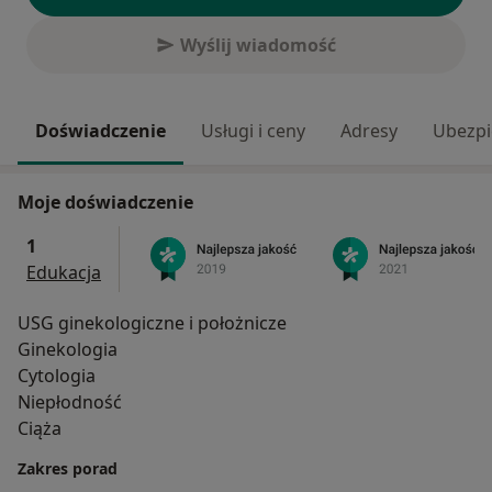
Wyślij wiadomość
Doświadczenie
Usługi i ceny
Adresy
Ubezpi
Moje doświadczenie
1
Edukacja
USG ginekologiczne i położnicze
Ginekologia
Cytologia
Niepłodność
Ciąża
Zakres porad