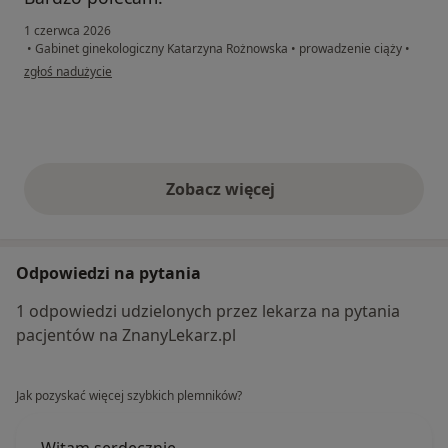
1 czerwca 2026
•
Gabinet ginekologiczny Katarzyna Rożnowska
•
prowadzenie ciąży
•
w opinii użytkownika AN
zgłoś nadużycie
Zobacz więcej
opinie powyżej
Odpowiedzi na pytania
1 odpowiedzi udzielonych przez lekarza na pytania
pacjentów na ZnanyLekarz.pl
Jak pozyskać więcej szybkich plemników?
Witam serdecznie,