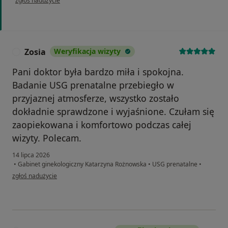
zgłoś nadużycie
Zosia
Weryfikacja wizyty
Z
Pani doktor była bardzo miła i spokojna.
Badanie USG prenatalne przebiegło w
przyjaznej atmosferze, wszystko zostało
dokładnie sprawdzone i wyjaśnione. Czułam się
zaopiekowana i komfortowo podczas całej
wizyty. Polecam.
14 lipca 2026
•
Gabinet ginekologiczny Katarzyna Rożnowska
•
USG prenatalne
•
w opinii użytkownika Zosia
zgłoś nadużycie