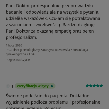
Pani Doktor profesjonalnie przeprowadziła
badanie i odpowiedziała na wszystkie pytania,
udzieliła wskazówek. Czułam się potraktowana
z szacunkiem i życzliwością. Bardzo dziękuję
Pani Doktor za okazaną empatię oraz pełen
profesjonalizm.
1 lipca 2026
•
Gabinet ginekologiczny Katarzyna Rożnowska
•
konsultacja
ginekologiczna + USG
w opinii użytkownika M.
•
zgłoś nadużycie
J
Weryfikacja wizyty
Świetne podejście do pacjenta. Dokładne
wyjaśnienie podłoża problemu i profesjonalne
dobranie leczenia. Polecam