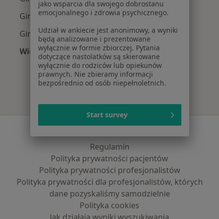
jako wsparcia dla swojego dobrostanu
emocjonalnego i zdrowia psychicznego.
Ginekolodzy z Signal Iduna w Gdyni
Udział w ankiecie jest anonimowy, a wyniki
Ginekolodzy z Compensa w Gdyni
będą analizowane i prezentowane
wyłącznie w formie zbiorczej. Pytania
Więcej (6)
dotyczące nastolatków są skierowane
Więcej w kategorii: Najpopularniejsze ubezpie
wyłącznie do rodziców lub opiekunów
prawnych. Nie zbieramy informacji
bezpośrednio od osób niepełnoletnich.
Start survey
Serwis
Regulamin
Polityka prywatności pacjentów
Polityka prywatności profesjonalistów
Polityka prywatności dla profesjonalistów, których
dane pozyskaliśmy samodzielnie
Polityka cookies
Jak działają wyniki wyszukiwania