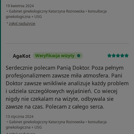
19 kwietnia 2024
•
Gabinet ginekologiczny Katarzyna Rożnowska
•
konsultacja
ginekologiczna + USG
w opinii użytkownika Ania
•
zgłoś nadużycie
AgaKot
Weryfikacja wizyty
A
Serdecznie polecam Panią Doktor. Poza pełnym
profesjonalizmem zawsze miła atmosfera. Pani
Doktor zawsze wnikliwie analizuje każdy problem
i udziela szczegółowych wyjaśnień. Co wiecej
nigdy nie czekalam na wizyte, odbywala sie
zawsze na czas. Polecam z całego serca.
13 stycznia 2024
•
Gabinet ginekologiczny Katarzyna Rożnowska
•
konsultacja
ginekologiczna + USG
w opinii użytkownika AgaKot
•