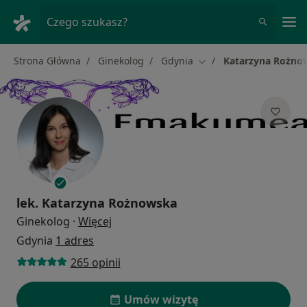
Me
Czego szukasz?
Strona Główna
Ginekolog
Gdynia
Katarzyna Rożno
Zmień miasto
lek.
Katarzyna Rożnowska
O specjalizacjach
Ginekolog
·
Więcej
Gdynia
1 adres
265 opinii
Umów wizytę