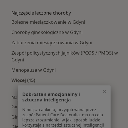
Więcej w kategorii: Ginekolodzy w pobliżu
Najczęście leczone choroby
Bolesne miesiączkowanie w Gdyni
Choroby ginekologiczne w Gdyni
Zaburzenia miesiączkowania w Gdyni
Zespół policystycznych jajników (PCOS / PMOS) w
Gdyni
Menopauza w Gdyni
Więcej (15)
Więcej w kategorii: Najczęście leczone chorob
Dobrostan emocjonalny i
Najpopularniejsze ubezpieczenia
sztuczna inteligencja
Ginekolodzy z Medicover w Gdyni
Niniejsza ankieta, przygotowana przez
zespół Patient Care Doctoralia, ma na celu
Ginekolodzy z TU Zdrowie w Gdyni
lepsze zrozumienie, w jaki sposób ludzie
korzystają z narzędzi sztucznej inteligencji
Ginekolodzy z Allianz w Gdyni