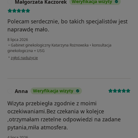
Małgorzata Kaczorek
Weryfikacja wizyty
M
Polecam serdecznie, bo takich specjalistów jest
naprawdę mało.
8 lipca 2026
•
Gabinet ginekologiczny Katarzyna Rożnowska
•
konsultacja
ginekologiczna + USG
w opinii użytkownika Małgorzata Kaczorek
•
zgłoś nadużycie
Anna
Weryfikacja wizyty
A
Wizyta przebiegła zgodnie z moimi
oczekiwaniami.Bez czekania w kolejce
,otrzymałam rzetelne odpowiedzi na zadane
pytania,miła atmosfera.
4 lipca 2026