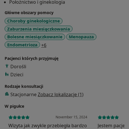
Położnictwo i ginekologia
Główne obszary pomocy
Choroby ginekologiczne
Zaburzenia miesiączkowania
Bolesne miesiączkowanie
Menopauza
a11y_sr_more_diseases
Endometrioza
+6
Pacjenci których przyjmuję
Dorośli
Dzieci
Rodzaje konsultacji
Stacjonarne
Zobacz lokalizacje (1)
W pigułce
November 15, 2024
Wizyta jak zwykle przebiegła bardzo
Jestem pacjen