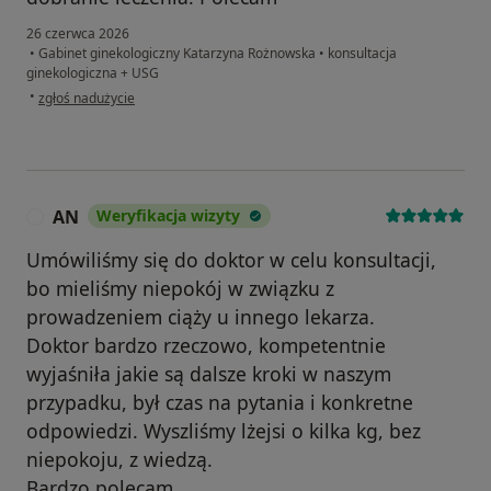
26 czerwca 2026
•
Gabinet ginekologiczny Katarzyna Rożnowska
•
konsultacja
ginekologiczna + USG
w opinii użytkownika J
•
zgłoś nadużycie
AN
Weryfikacja wizyty
A
Umówiliśmy się do doktor w celu konsultacji,
bo mieliśmy niepokój w związku z
prowadzeniem ciąży u innego lekarza.
Doktor bardzo rzeczowo, kompetentnie
wyjaśniła jakie są dalsze kroki w naszym
przypadku, był czas na pytania i konkretne
odpowiedzi. Wyszliśmy lżejsi o kilka kg, bez
niepokoju, z wiedzą.
Bardzo polecam.