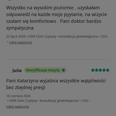
Wszystko na wysokim poziomie , uzyskałam
odpowiedź na każde moje pyytanie, na wizycie
czułam się komfortowo . Pani doktor bardzo
sympatyczna
22 lipca 2026
•
HSM Clinic Czyżyny
•
konsultacja ginekologiczna + USG
w opinii użytkownika Ewa
•
zgłoś nadużycie
Julia
Weryfikacja wizyty
J
Pani Katarzyna wyjaśnia wszystkie wątpliwości
bez zbędnej presji
16 czerwca 2026
•
HSM Clinic Czyżyny
•
konsultacja ginekologiczna + USG
•
w opinii użytkownika Julia
zgłoś nadużycie