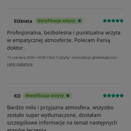
Elżbieta
Weryfikacja wizyty
E
Profesjonalna, bezbolesna i punktualna wizyta
w empatycznej atmosferze. Polecam Panią
doktor .
15 czerwca 2026
•
HSM Clinic Czyżyny
•
konsultacja ginekologiczna
•
w opinii użytkownika Elżbieta
zgłoś nadużycie
KD
Weryfikacja wizyty
K
Bardzo miła i przyjazna atmosfera, wszystko
zostało super wytłumaczone, dostałam
szczegółowe informacje na temat następnych
etapów leczenia.