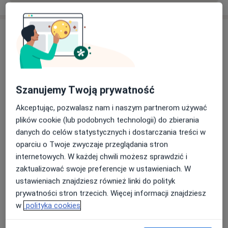
Usługi i ceny
Konsultacja ginekologiczna
Umów wizytę
250 zł
Szczegóły
Szanujemy Twoją prywatność
Badanie drożności jajowodów
metodą HyFoSy
Umów wizytę
Akceptując, pozwalasz nam i naszym partnerom używać
1 000 zł
Szczegóły
plików cookie (lub podobnych technologii) do zbierania
danych do celów statystycznych i dostarczania treści w
oparciu o Twoje zwyczaje przeglądania stron
Biopsja endometrium
Umów wizytę
internetowych. W każdej chwili możesz sprawdzić i
500 zł
Szczegóły
zaktualizować swoje preferencje w ustawieniach. W
ustawieniach znajdziesz również linki do polityk
Biopsja sromu
prywatności stron trzecich. Więcej informacji znajdziesz
Umów wizytę
450 zł
Szczegóły
w
polityka cookies