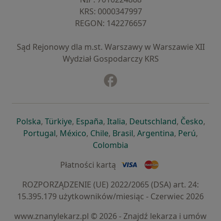
KRS: ⁠0000347997
REGON: ⁠142276657
Sąd Rejonowy dla m.st. Warszawy w Warszawie XII
Wydział Gospodarczy KRS
Facebook
otwiera się w nowej karcie
otwiera się w nowej karcie
otwiera się w nowej karcie
otwiera się w nowej karcie
otwiera się w nowej karci
otwiera się
otwi
Polska
,
Türkiye
,
España
,
Italia
,
Deutschland
,
Česko
,
otwiera się w nowej karcie
otwiera się w nowej karcie
otwiera się w nowej karcie
otwiera się w nowej kar
otwiera się 
otwier
Portugal
,
México
,
Chile
,
Brasil
,
Argentina
,
Perú
,
otwiera się w nowej karc
Colombia
Płatności kartą
ROZPORZĄDZENIE (UE) 2022/2065 (DSA) art. 24:
15.395.179 użytkowników/miesiąc - Czerwiec 2026
www.znanylekarz.pl © 2026 - Znajdź lekarza i umów