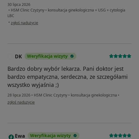
30 lipca 2026
•
HSM Clinic Czyżyny
•
konsultacja ginekologiczna + USG + cytologia
LBC
w opinii użytkownika KK
•
zgłoś nadużycie
DK
Weryfikacja wizyty
D
Bardzo dobry wybór lekarza. Pani doktor jest
bardzo empatyczna, serdeczna, ze szczegółami
wszystko wyjaśnia ;)
28 lipca 2026
•
HSM Clinic Czyżyny
•
konsultacja ginekologiczna
•
w opinii użytkownika DK
zgłoś nadużycie
Ewa
Weryfikacja wizyty
E