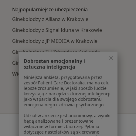
Najpopularniejsze ubezpieczenia
Ginekolodzy z Allianz w Krakowie
Ginekolodzy z Signal Iduna w Krakowie
Ginekolodzy z JP MEDICA w Krakowie
Ginekolodzy z TU Zdrowie w Krakowie
Dobrostan emocjonalny i
Ginekolodzy z Świat Zdrowia w Krakowie
sztuczna inteligencja
Więcej (12)
Niniejsza ankieta, przygotowana przez
Więcej w kategorii: Najpopularniejsze ubezpi
zespół Patient Care Doctoralia, ma na celu
lepsze zrozumienie, w jaki sposób ludzie
korzystają z narzędzi sztucznej inteligencji
jako wsparcia dla swojego dobrostanu
emocjonalnego i zdrowia psychicznego.
Udział w ankiecie jest anonimowy, a wyniki
będą analizowane i prezentowane
Serwis
wyłącznie w formie zbiorczej. Pytania
dotyczące nastolatków są skierowane
Regulamin