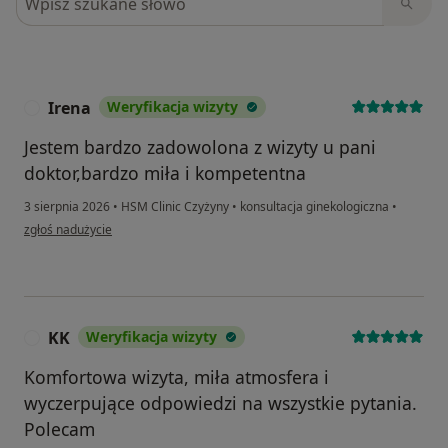
Irena
Weryfikacja wizyty
I
Jestem bardzo zadowolona z wizyty u pani
doktor,bardzo miła i kompetentna
3 sierpnia 2026
•
HSM Clinic Czyżyny
•
konsultacja ginekologiczna
•
w opinii użytkownika Irena
zgłoś nadużycie
KK
Weryfikacja wizyty
K
Komfortowa wizyta, miła atmosfera i
wyczerpujące odpowiedzi na wszystkie pytania.
Polecam