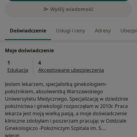
Wyślij wiadomość
Doświadczenie
Usługi i ceny
Adresy
Ubezpi
Moje doświadczenie
1
4
Edukacja
Akceptowane ubezpieczenia
Jestem lekarzem, specjalistką ginekologiem-
położnikiem, absolwentką Warszawskiego
Uniwersytetu Medycznego. Specjalizację w dziedzinie
położnictwa i ginekologii rozpoczęłam w 2010r. Praca
lekarza jest moją wielką pasją, a moje doświadczenie
kliniczne zdobyłam i poszerzam pracując w Oddziale
Ginekologiczo -Położniczym Szpitala im. S.
O mnie
Żeromskiego w Krakowie. Jestem doświadczonym
więcej