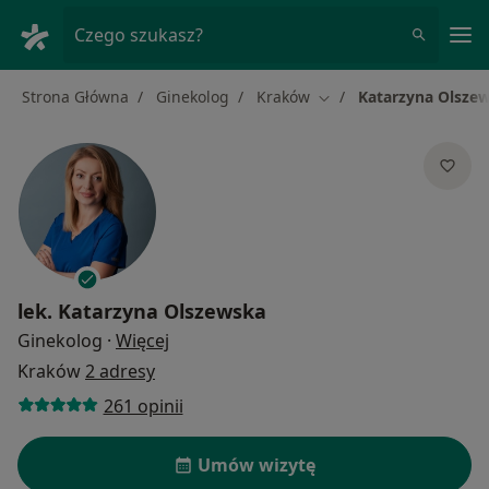
Me
Czego szukasz?
Strona Główna
Ginekolog
Kraków
Katarzyna Olsze
Zmień miasto
lek.
Katarzyna Olszewska
O specjalizacjach
Ginekolog
·
Więcej
Kraków
2 adresy
261 opinii
Umów wizytę