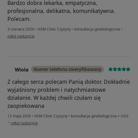
Bardzo dobra lekarka, empatyczna,
profesjonalna, delikatna, komunikatywna.
Polecam.
3 czerwca 2026
•
HSM Clinic Czyżyny
•
konsultacja ginekologiczna
•
w opinii użytkownika Halina
zgłoś nadużycie
Wiola
Numer telefonu zweryfikowany
W
Z całego serca polecam Panią doktor. Dokładnie
wyjaśniony problem i natychmiastowe
działanie. W każdej chwili czułam się
zaopiekowana
12 maja 2026
•
HSM Clinic Czyżyny
•
konsultacja ginekologiczna + USG
w opinii użytkownika Wiola
•
zgłoś nadużycie