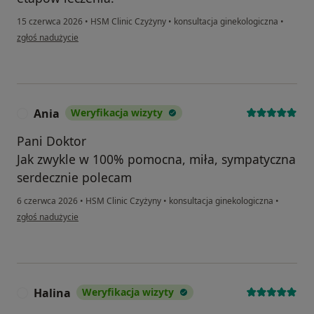
15 czerwca 2026
•
HSM Clinic Czyżyny
•
konsultacja ginekologiczna
•
w opinii użytkownika KD
zgłoś nadużycie
Ania
Weryfikacja wizyty
A
Pani Doktor
Jak zwykle w 100% pomocna, miła, sympatyczna
serdecznie polecam
6 czerwca 2026
•
HSM Clinic Czyżyny
•
konsultacja ginekologiczna
•
w opinii użytkownika Ania
zgłoś nadużycie
Halina
Weryfikacja wizyty
H