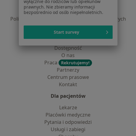
wyłącznie do rodziców lub opiekunów
Polityka prywatności pacjentów
prawnych. Nie zbieramy informacji
Polityka prywatności profesjonalistów
bezpośrednio od osób niepełnoletnich.
Polityka prywatności dla profesjonalistów, których
dane pozyskaliśmy samodzielnie
Start survey
Polityka cookies
Jak działają wyniki wyszukiwania
Dostępność
O nas
Praca
Rekrutujemy!
Partnerzy
Centrum prasowe
Kontakt
Dla pacjentów
Lekarze
Placówki medyczne
Pytania i odpowiedzi
Usługi i zabiegi