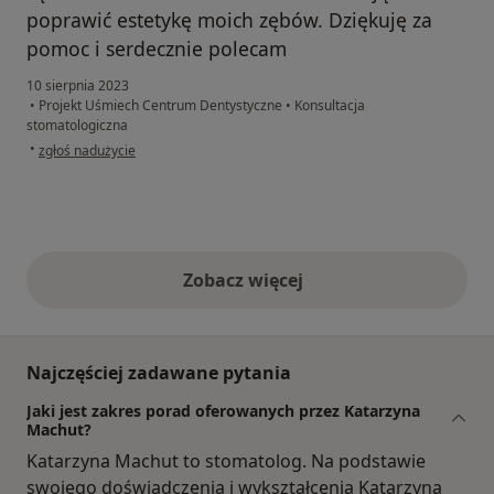
poprawić estetykę moich zębów. Dziękuję za
pomoc i serdecznie polecam
10 sierpnia 2023
•
Projekt Uśmiech Centrum Dentystyczne
•
Konsultacja
stomatologiczna
w opinii użytkownika Karolina W.
•
zgłoś nadużycie
Zobacz więcej
opinie powyżej
Najczęściej zadawane pytania
Jaki jest zakres porad oferowanych przez Katarzyna
Machut?
Katarzyna Machut to stomatolog. Na podstawie
swojego doświadczenia i wykształcenia Katarzyna