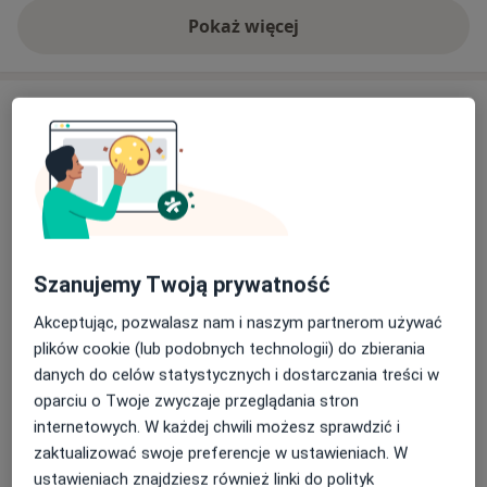
Radiology.
Pokaż więcej
o doświadczeniu
Usługi i ceny
Konsultacja stomatologiczna
Umów wizytę
Od 160 zł
Szczegóły
Badanie stomatologiczne + leczenie
zębów
Umów wizytę
Szanujemy Twoją prywatność
Od 330 zł
Szczegóły
Akceptując, pozwalasz nam i naszym partnerom używać
plików cookie (lub podobnych technologii) do zbierania
Botoks
Umów wizytę
danych do celów statystycznych i dostarczania treści w
Od 400 zł
Szczegóły
oparciu o Twoje zwyczaje przeglądania stron
internetowych. W każdej chwili możesz sprawdzić i
Konsultacja do bondingu
zaktualizować swoje preferencje w ustawieniach. W
Umów wizytę
160 zł
Szczegóły
ustawieniach znajdziesz również linki do polityk