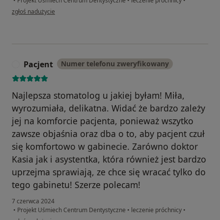
•
Projekt Uśmiech Centrum Dentystyczne
•
leczenie próchnicy
•
w opinii użytkownika W.P
zgłoś nadużycie
Pacjent
Numer telefonu zweryfikowany
P
Najlepsza stomatolog u jakiej byłam! Miła,
wyrozumiała, delikatna. Widać że bardzo zależy
jej na komforcie pacjenta, ponieważ wszytko
zawsze objaśnia oraz dba o to, aby pacjent czuł
się komfortowo w gabinecie. Zarówno doktor
Kasia jak i asystentka, która również jest bardzo
uprzejma sprawiają, ze chce się wracać tylko do
tego gabinetu! Szerze polecam!
7 czerwca 2024
•
Projekt Uśmiech Centrum Dentystyczne
•
leczenie próchnicy
•
w opinii użytkownika Pacjent