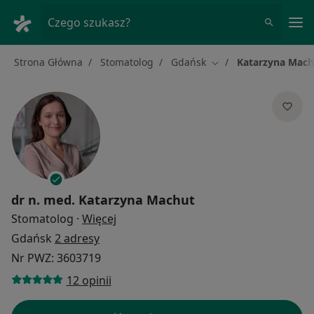
Me
Czego szukasz?
Strona Główna
Stomatolog
Gdańsk
Katarzyna Mach
Zmień miasto
dr n. med.
Katarzyna Machut
O specjalizacjach
Stomatolog
·
Więcej
Gdańsk
2 adresy
Nr PWZ: 3603719
12 opinii