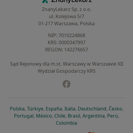
ZnanyLekarz Sp. z o.o.
ul. Kolejowa 5/7
01-217 Warszawa, Polska
NIP: ⁠7010224868
KRS: ⁠0000347997
REGON: ⁠142276657
Sąd Rejonowy dla m.st. Warszawy w Warszawie XII
Wydział Gospodarczy KRS
Facebook
otwiera się w nowej karcie
otwiera się w nowej karcie
otwiera się w nowej karcie
otwiera się w nowej karcie
otwiera się w nowej karci
otwiera się
otwi
Polska
,
Türkiye
,
España
,
Italia
,
Deutschland
,
Česko
,
otwiera się w nowej karcie
otwiera się w nowej karcie
otwiera się w nowej karcie
otwiera się w nowej kar
otwiera się 
otwier
Portugal
,
México
,
Chile
,
Brasil
,
Argentina
,
Perú
,
otwiera się w nowej karc
Colombia