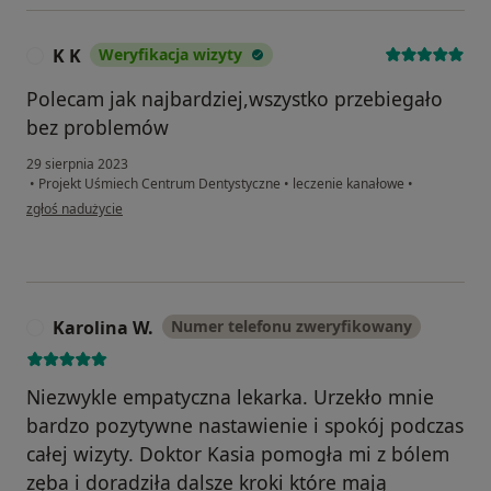
K K
Weryfikacja wizyty
K
Polecam jak najbardziej,wszystko przebiegało
bez problemów
29 sierpnia 2023
•
Projekt Uśmiech Centrum Dentystyczne
•
leczenie kanałowe
•
w opinii użytkownika K K
zgłoś nadużycie
Karolina W.
Numer telefonu zweryfikowany
K
Niezwykle empatyczna lekarka. Urzekło mnie
bardzo pozytywne nastawienie i spokój podczas
całej wizyty. Doktor Kasia pomogła mi z bólem
zęba i doradziła dalsze kroki które mają