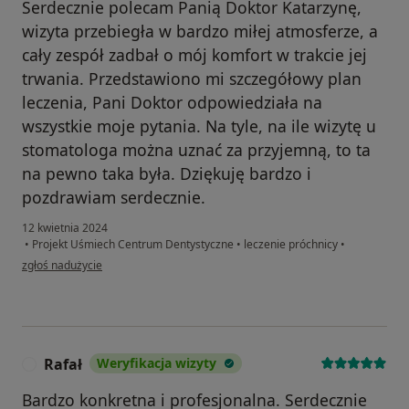
Serdecznie polecam Panią Doktor Katarzynę,
wizyta przebiegła w bardzo miłej atmosferze, a
cały zespół zadbał o mój komfort w trakcie jej
trwania. Przedstawiono mi szczegółowy plan
leczenia, Pani Doktor odpowiedziała na
wszystkie moje pytania. Na tyle, na ile wizytę u
stomatologa można uznać za przyjemną, to ta
na pewno taka była. Dziękuję bardzo i
pozdrawiam serdecznie.
12 kwietnia 2024
•
Projekt Uśmiech Centrum Dentystyczne
•
leczenie próchnicy
•
w opinii użytkownika Marzena Rychlik
zgłoś nadużycie
Rafał
Weryfikacja wizyty
R
Bardzo konkretna i profesjonalna. Serdecznie