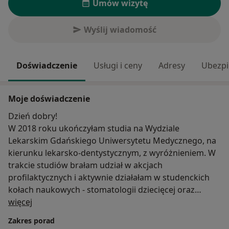
Umów wizytę
Wyślij wiadomość
Doświadczenie
Usługi i ceny
Adresy
Ubezpi
Moje doświadczenie
Dzień dobry!
W 2018 roku ukończyłam studia na Wydziale
Lekarskim Gdańskiego Uniwersytetu Medycznego, na
kierunku lekarsko-dentystycznym, z wyróżnieniem. W
trakcie studiów brałam udział w akcjach
profilaktycznych i aktywnie działałam w studenckich
kołach naukowych - stomatologii dziecięcej oraz
O mnie
periodontologii.
więcej
Zakres porad
Staż podyplomowy odbyłam w Uniwersyteckim