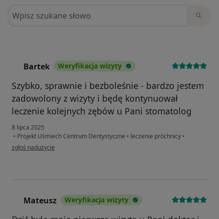
Szukaj w opiniach
Bartek
Weryfikacja wizyty
B
Szybko, sprawnie i bezboleśnie - bardzo jestem
zadowolony z wizyty i będę kontynuował
leczenie kolejnych zębów u Pani stomatolog
8 lipca 2025
•
Projekt Uśmiech Centrum Dentystyczne
•
leczenie próchnicy
•
w opinii użytkownika Bartek
zgłoś nadużycie
Mateusz
Weryfikacja wizyty
M