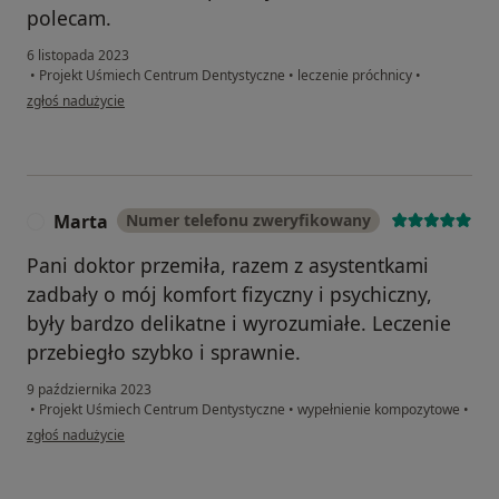
polecam.
6 listopada 2023
•
Projekt Uśmiech Centrum Dentystyczne
•
leczenie próchnicy
•
w opinii użytkownika Rafał
zgłoś nadużycie
Marta
Numer telefonu zweryfikowany
M
Pani doktor przemiła, razem z asystentkami
zadbały o mój komfort fizyczny i psychiczny,
były bardzo delikatne i wyrozumiałe. Leczenie
przebiegło szybko i sprawnie.
9 października 2023
•
Projekt Uśmiech Centrum Dentystyczne
•
wypełnienie kompozytowe
•
w opinii użytkownika Marta
zgłoś nadużycie