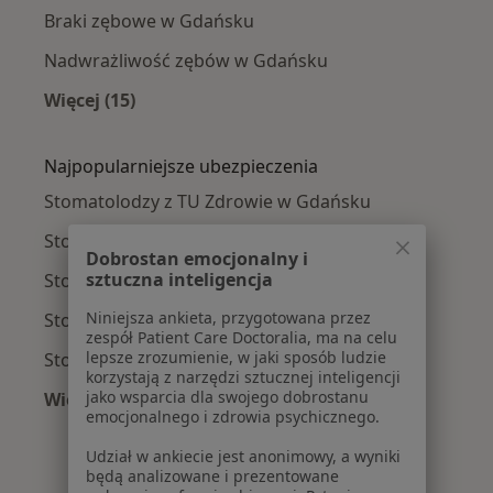
Braki zębowe w Gdańsku
Nadwrażliwość zębów w Gdańsku
Więcej (15)
Więcej w kategorii: Najczęście leczone chorob
Najpopularniejsze ubezpieczenia
Stomatolodzy z TU Zdrowie w Gdańsku
Stomatolodzy z Medicover w Gdańsku
Dobrostan emocjonalny i
sztuczna inteligencja
Stomatolodzy z POLMED w Gdańsku
Niniejsza ankieta, przygotowana przez
Stomatolodzy z NFZ w Gdańsku
zespół Patient Care Doctoralia, ma na celu
lepsze zrozumienie, w jaki sposób ludzie
Stomatolodzy z Signal Iduna w Gdańsku
korzystają z narzędzi sztucznej inteligencji
jako wsparcia dla swojego dobrostanu
Więcej (5)
emocjonalnego i zdrowia psychicznego.
Więcej w kategorii: Najpopularniejsze ubezpie
Udział w ankiecie jest anonimowy, a wyniki
będą analizowane i prezentowane