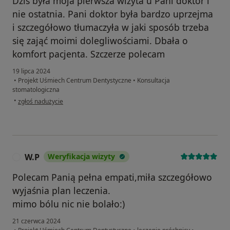
Dziś była moja pierwsza wizyta u Pani doktor i
nie ostatnia. Pani doktor była bardzo uprzejma
i szczegółowo tłumaczyła w jaki sposób trzeba
się zająć moimi dolegliwościami. Dbała o
komfort pacjenta. Szczerze polecam
19 lipca 2024
•
Projekt Uśmiech Centrum Dentystyczne
•
Konsultacja
stomatologiczna
w opinii użytkownika Mateusz
•
zgłoś nadużycie
W.P
Weryfikacja wizyty
W
Polecam Panią pełna empati,miła szczegółowo
wyjaśnia plan leczenia.
mimo bólu nic nie bolało:)
21 czerwca 2024