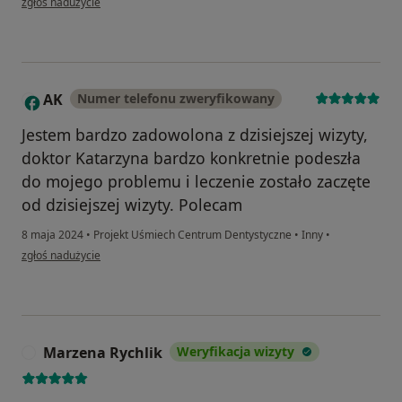
zgłoś nadużycie
AK
Numer telefonu zweryfikowany
A
Jestem bardzo zadowolona z dzisiejszej wizyty,
doktor Katarzyna bardzo konkretnie podeszła
do mojego problemu i leczenie zostało zaczęte
od dzisiejszej wizyty. Polecam
8 maja 2024
•
Projekt Uśmiech Centrum Dentystyczne
•
Inny
•
w opinii użytkownika AK
zgłoś nadużycie
Marzena Rychlik
Weryfikacja wizyty
M