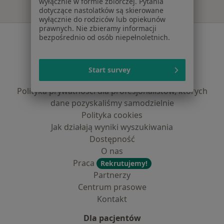
wyłącznie w formie zbiorczej. Pytania
dotyczące nastolatków są skierowane
wyłącznie do rodziców lub opiekunów
prawnych. Nie zbieramy informacji
Serwis
bezpośrednio od osób niepełnoletnich.
Regulamin
Polityka prywatności pacjentów
Start survey
Polityka prywatności profesjonalistów
Polityka prywatności dla profesjonalistów, których
dane pozyskaliśmy samodzielnie
Polityka cookies
Jak działają wyniki wyszukiwania
Dostępność
O nas
Praca
Rekrutujemy!
Partnerzy
Centrum prasowe
Kontakt
Dla pacjentów