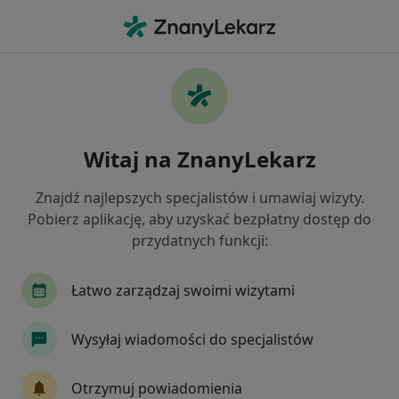
Me
Stomatolog • Wyspa Sobieszewska, Gdańsk, pomorskie
Filtry
Mapa
Stomatolodzy Gdańsk Wyspa Sobieszewska
Witaj na ZnanyLekarz
Jak działają wyniki wyszukiwania
Znajdź najlepszych specjalistów i umawiaj wizyty.
Pobierz aplikację, aby uzyskać bezpłatny dostęp do
przydatnych funkcji:
Łatwo zarządzaj swoimi wizytami
Wysyłaj wiadomości do specjalistów
lek. dent. Szymon Paprocki
·
Więcej
Stomatolog, Chirurg stomatologiczny
Otrzymuj powiadomienia