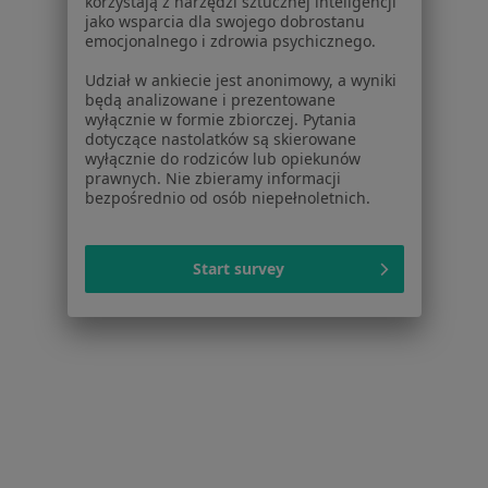
korzystają z narzędzi sztucznej inteligencji
lek. dent. Szymon
jako wsparcia dla swojego dobrostanu
Paprocki
emocjonalnego i zdrowia psychicznego.
chirurg
stomatologiczny
Udział w ankiecie jest anonimowy, a wyniki
będą analizowane i prezentowane
Brak dostępnych specjalistów z wolnymi terminami w tym centrum medycznym.
wyłącznie w formie zbiorczej. Pytania
dotyczące nastolatków są skierowane
wyłącznie do rodziców lub opiekunów
Pokaż profil
prawnych. Nie zbieramy informacji
bezpośrednio od osób niepełnoletnich.
Start survey
lek. dent. Tytus Kuczkowski
·
Więcej
Stomatolog, Stomatolog dziecięcy, Ortodonta
5 opinii