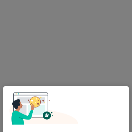
Bezpieczne płatności
lek. dent. Michał Śliwiński
·
Więcej
Stomatolog
111 opinii
Joachima Lelewela 6/6, Gdańsk
•
Mapa
K2 Medical & Dental Clinic
Konsultacja stomatologiczna
od 150 zł
Specjalista nie oferuje umawiania online pod tym adresem.