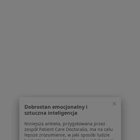
VIVADENTAL European Implant &
Aesthetics Centre
·
Stomatologia, Fizjoterapia, Chirurgia stomatologiczna
Więcej
66 opinii
Wilhelma Stryjewskiego 29C, Gdańsk
•
Mapa
Dobrostan emocjonalny i
Konsultacja stomatologiczna
220 zł
sztuczna inteligencja
Pokaż więcej usług
Niniejsza ankieta, przygotowana przez
zespół Patient Care Doctoralia, ma na celu
lepsze zrozumienie, w jaki sposób ludzie