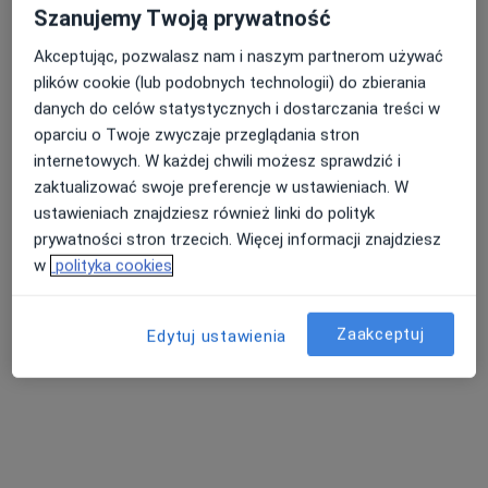
Szanujemy Twoją prywatność
Poproś o wizytę
Akceptując, pozwalasz nam i naszym partnerom używać
plików cookie (lub podobnych technologii) do zbierania
danych do celów statystycznych i dostarczania treści w
oparciu o Twoje zwyczaje przeglądania stron
internetowych. W każdej chwili możesz sprawdzić i
zaktualizować swoje preferencje w ustawieniach. W
ustawieniach znajdziesz również linki do polityk
prywatności stron trzecich. Więcej informacji znajdziesz
w
polityka cookies
Bezpieczne płatności
lek. dent. Anna Zinczenko-Lebiedź
·
Więcej
Stomatolog, Protetyk stomatologiczny
Zaakceptuj
Edytuj ustawienia
91 opinii
Beniowskiego 11 lok. 2, Gdańsk
•
Mapa
PREMIÉRE DENT Stomatologia Mikroskopowa
Konsultacja ortodontyczna
400 zł
Specjalista nie oferuje umawiania online pod tym adresem.