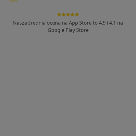
32 opinie
Wilhelma Stryjewskiego 29C, Gdańsk
•
Mapa
VIVADENTAL European Implant & Aesthetics Centre
Nasza średnia ocena na App Store to 4.9 i 4.1 na
Konsultacja chirurgiczna
350 zł
Google Play Store
Specjalista nie oferuje umawiania online pod tym adresem.
Poproś o wizytę
Dostępni specjaliści
Specjaliści znajdują się poza Wyspa Sobieszewska,
Gdańsk, pomorskie, w obszarach bliskich Twojemu
wyszukiwaniu.