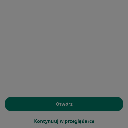
Małgorzata Dąbrowska-Majcherek
Stomatolog
Oliwska 62, Gdańsk
•
Mapa
Gdańskie Centrum Zdrowia
Specjalista nie oferuje umawiania online pod tym adresem.
Poproś o wizytę
Otwórz
Kontynuuj w przeglądarce