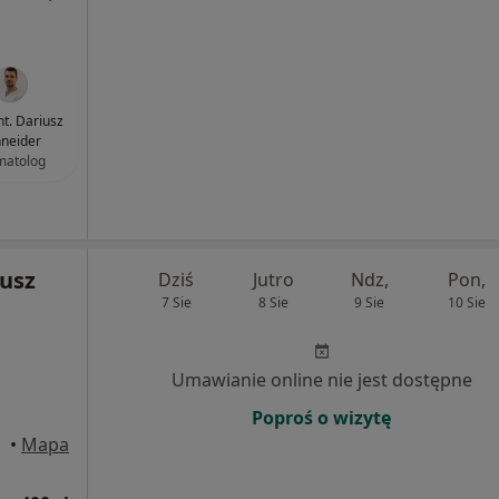
nt. Dariusz
neider
matolog
eusz
Dziś
Jutro
Ndz,
Pon,
7 Sie
8 Sie
9 Sie
10 Sie
Umawianie online nie jest dostępne
Poproś o wizytę
•
Mapa