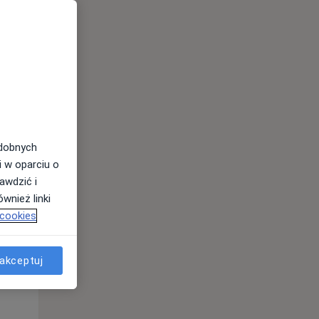
odobnych
Wt,
Śr,
Czw,
i w oparciu o
11 Sie
12 Sie
13 Sie
awdzić i
wnież linki
 cookies
akceptuj