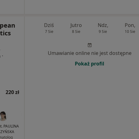
opean
Dziś
Jutro
Ndz,
Pon,
tics
7 Sie
8 Sie
9 Sie
10 Sie
,
Umawianie online nie jest dostępne
·
a
Pokaż profil
220 zł
nt. PAULINA
ZYŃSKA
matolog