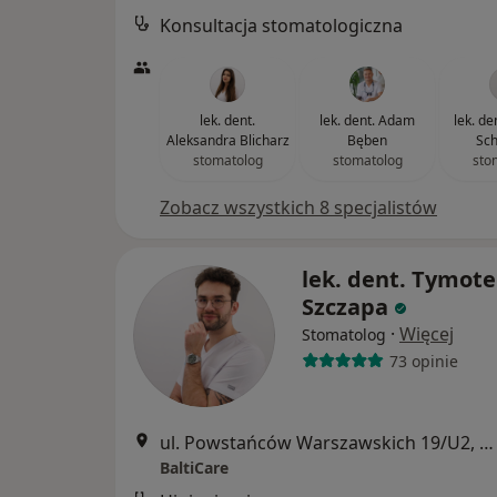
Konsultacja stomatologiczna
lek. dent.
lek. dent. Adam
lek. de
Aleksandra Blicharz
Bęben
Sch
stomatolog
stomatolog
sto
Zobacz wszystkich 8 specjalistów
lek. dent. Tymot
Szczapa
·
Więcej
Stomatolog
73 opinie
ul. Powstańców Warszawskich 19/U2, Gdańsk
BaltiCare