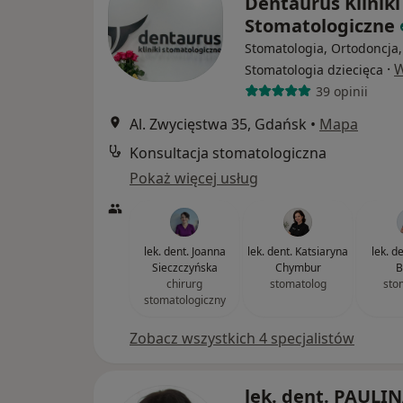
Dentaurus Kliniki
Stomatologiczne
Stomatologia, Ortodoncja,
·
W
Stomatologia dziecięca
39 opinii
Al. Zwycięstwa 35, Gdańsk
•
Mapa
Konsultacja stomatologiczna
Pokaż więcej usług
lek. dent. Joanna
lek. dent. Katsiaryna
lek. d
Sieczczyńska
Chymbur
B
chirurg
stomatolog
sto
stomatologiczny
Zobacz wszystkich 4 specjalistów
lek. dent. PAULI