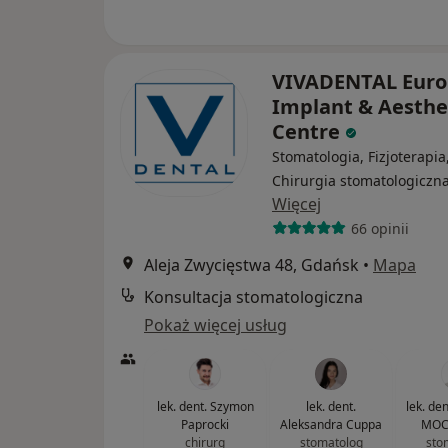
VIVADENTAL Eur
Implant & Aesthe
Centre
Stomatologia, Fizjoterapia
Chirurgia stomatologiczn
Więcej
66 opinii
Aleja Zwycięstwa 48, Gdańsk
•
Mapa
Konsultacja stomatologiczna
Pokaż więcej usług
lek. dent. Szymon
lek. dent.
lek. de
Paprocki
Aleksandra Cuppa
MOC
chirurg
stomatolog
sto