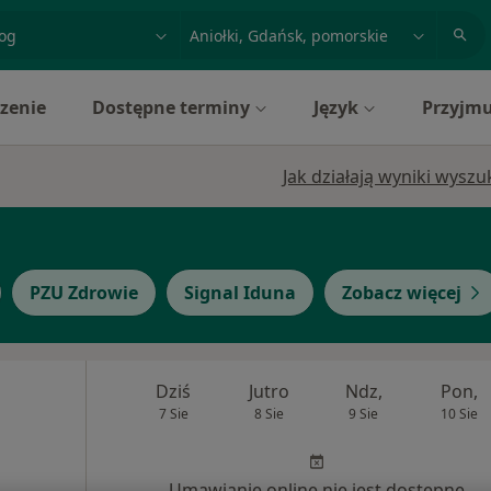
acja, badanie lub nazwisko
miasto lub dzielnica
zenie
Dostępne terminy
Język
Przyjmu
Jak działają wyniki wysz
PZU Zdrowie
Signal Iduna
Zobacz więcej
Dziś
Jutro
Ndz,
Pon,
7 Sie
8 Sie
9 Sie
10 Sie
Umawianie online nie jest dostępne