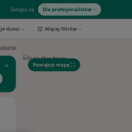
Zaloguj się
Dla profesjonalistów
je dzieci
Więcej filtrów
ukiwania
Powiększ mapę
Wt,
Śr,
Czw,
11 Sie
12 Sie
13 Sie