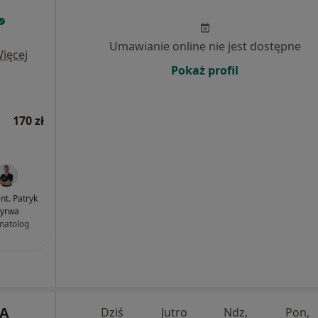
Umawianie online nie jest dostępne
ięcej
Pokaż profil
170 zł
ent. Patryk
yrwa
matolog
NA
Dziś
Jutro
Ndz,
Pon,