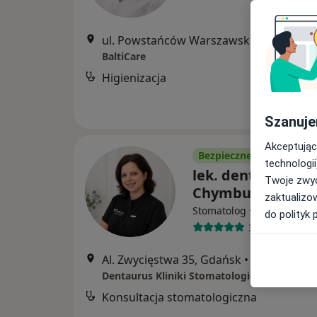
ul. Powstańców Warszawskich 19/U2, Gdańsk
BaltiCare
Higienizacja
Szanuje
Akceptując
Bezpieczne płatności
technologii
lek. dent. Katsia
Twoje zwyc
Chymbur
zaktualizo
·
Więcej
Stomatolog
do polityk 
3 opinie
Al. Zwycięstwa 35, Gdańsk
•
Mapa
Dentaurus Kliniki Stomatologiczne
Konsultacja stomatologiczna