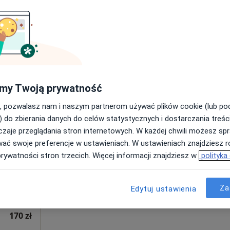
Poproś o wizytę
•
Mapa
400 zł
my Twoją prywatność
, pozwalasz nam i naszym partnerom używać plików cookie (lub p
Dziś
Jutro
Ndz,
Pon,
) do zbierania danych do celów statystycznych i dostarczania treśc
7 Sie
8 Sie
9 Sie
10 Sie
ryna
zaje przeglądania stron internetowych. W każdej chwili możesz spr
wać swoje preferencje w ustawieniach. W ustawieniach znajdziesz ró
prywatności stron trzecich. Więcej informacji znajdziesz w
polityka
Umawianie online nie jest dostępne
Poproś o wizytę
Za
Edytuj ustawienia
170 zł