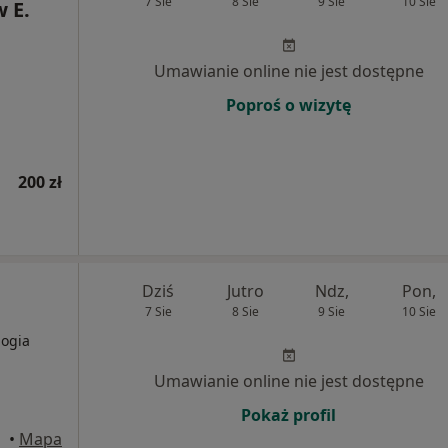
7 Sie
8 Sie
9 Sie
10 Sie
w E.
Umawianie online nie jest dostępne
Poproś o wizytę
200 zł
Dziś
Jutro
Ndz,
Pon,
7 Sie
8 Sie
9 Sie
10 Sie
logia
Umawianie online nie jest dostępne
Pokaż profil
•
Mapa