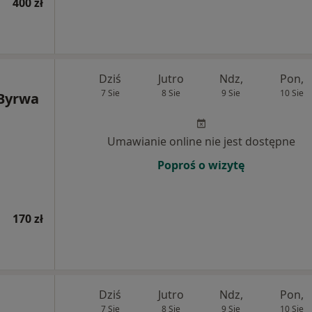
400 zł
Dziś
Jutro
Ndz,
Pon,
7 Sie
8 Sie
9 Sie
10 Sie
 Byrwa
Umawianie online nie jest dostępne
Poproś o wizytę
170 zł
Dziś
Jutro
Ndz,
Pon,
7 Sie
8 Sie
9 Sie
10 Sie