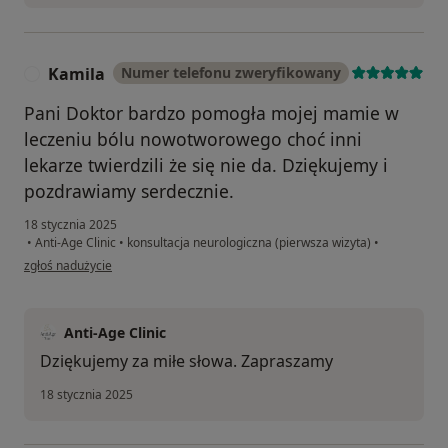
Kamila
Numer telefonu zweryfikowany
K
Pani Doktor bardzo pomogła mojej mamie w
leczeniu bólu nowotworowego choć inni
lekarze twierdzili że się nie da. Dziękujemy i
pozdrawiamy serdecznie.
18 stycznia 2025
•
Anti-Age Clinic
•
konsultacja neurologiczna (pierwsza wizyta)
•
w opinii użytkownika Kamila
zgłoś nadużycie
Anti-Age Clinic
Dziękujemy za miłe słowa. Zapraszamy
18 stycznia 2025