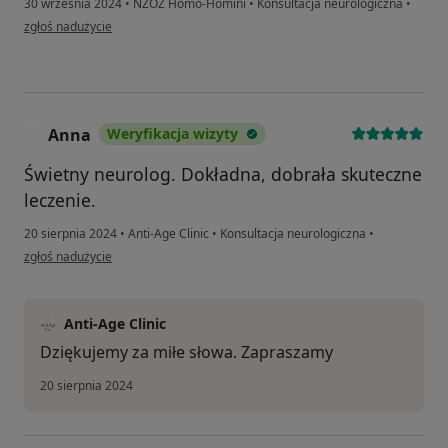
30 września 2024
•
NZOZ Homo-Homini
•
Konsultacja neurologiczna
•
w opinii użytkownika S.D
zgłoś nadużycie
Anna
Weryfikacja wizyty
A
Świetny neurolog. Dokładna, dobrała skuteczne
leczenie.
20 sierpnia 2024
•
Anti-Age Clinic
•
Konsultacja neurologiczna
•
w opinii użytkownika Anna
zgłoś nadużycie
Anti-Age Clinic
Dziękujemy za miłe słowa. Zapraszamy
20 sierpnia 2024