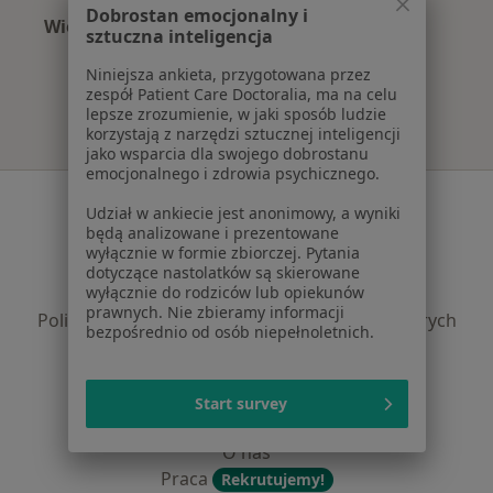
Dobrostan emocjonalny i
Więcej (15)
sztuczna inteligencja
Więcej w kategorii: Najczęście leczone chorob
Niniejsza ankieta, przygotowana przez
zespół Patient Care Doctoralia, ma na celu
lepsze zrozumienie, w jaki sposób ludzie
korzystają z narzędzi sztucznej inteligencji
jako wsparcia dla swojego dobrostanu
emocjonalnego i zdrowia psychicznego.
Serwis
Udział w ankiecie jest anonimowy, a wyniki
będą analizowane i prezentowane
Regulamin
wyłącznie w formie zbiorczej. Pytania
Polityka prywatności pacjentów
dotyczące nastolatków są skierowane
Polityka prywatności profesjonalistów
wyłącznie do rodziców lub opiekunów
prawnych. Nie zbieramy informacji
Polityka prywatności dla profesjonalistów, których
bezpośrednio od osób niepełnoletnich.
dane pozyskaliśmy samodzielnie
Polityka cookies
Jak działają wyniki wyszukiwania
Start survey
Dostępność
O nas
Praca
Rekrutujemy!