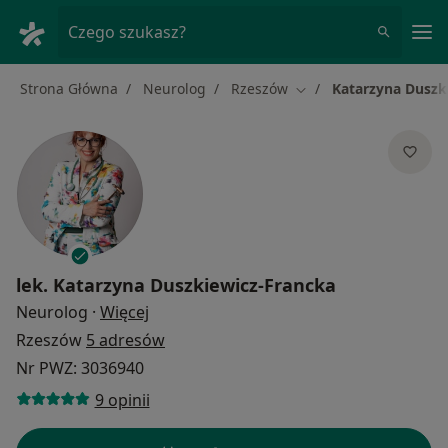
Me
Czego szukasz?
Strona Główna
Neurolog
Rzeszów
Katarzyna Duszk
Zmień miasto
lek.
Katarzyna Duszkiewicz-Francka
O specjalizacjach
Neurolog
·
Więcej
Rzeszów
5 adresów
Nr PWZ: 3036940
9 opinii