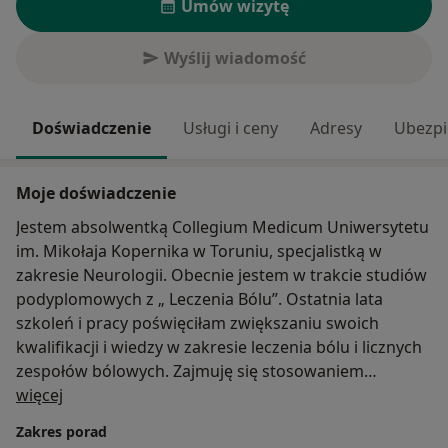
Umów wizytę
Wyślij wiadomość
Doświadczenie
Usługi i ceny
Adresy
Ubezpi
Moje doświadczenie
Jestem absolwentką Collegium Medicum Uniwersytetu
im. Mikołaja Kopernika w Toruniu, specjalistką w
zakresie Neurologii. Obecnie jestem w trakcie studiów
podyplomowych z „ Leczenia Bólu”. Ostatnia lata
szkoleń i pracy poświęciłam zwiększaniu swoich
kwalifikacji i wiedzy w zakresie leczenia bólu i licznych
zespołów bólowych. Zajmuję się stosowaniem
O mnie
kolagenu i kwasu botulinowego w zespołach bólowych
więcej
i nadpotliwości. W kręgu szczególnych zainteresowań
Zakres porad
znajdują się między innymi zespoły bólowe głowy i