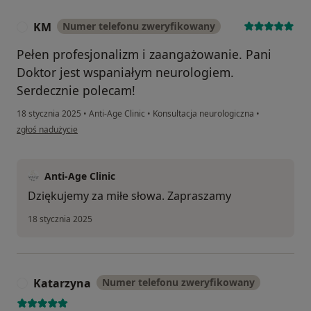
KM
Numer telefonu zweryfikowany
K
Pełen profesjonalizm i zaangażowanie. Pani
Doktor jest wspaniałym neurologiem.
Serdecznie polecam!
18 stycznia 2025
•
Anti-Age Clinic
•
Konsultacja neurologiczna
•
w opinii użytkownika KM
zgłoś nadużycie
Anti-Age Clinic
Dziękujemy za miłe słowa. Zapraszamy
18 stycznia 2025
Katarzyna
Numer telefonu zweryfikowany
K