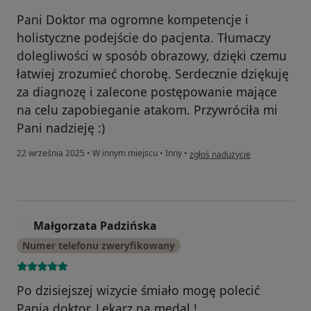
Pani Doktor ma ogromne kompetencje i
holistyczne podejście do pacjenta. Tłumaczy
dolegliwości w sposób obrazowy, dzięki czemu
łatwiej zrozumieć chorobę. Serdecznie dziękuję
za diagnozę i zalecone postępowanie mające
na celu zapobieganie atakom. Przywróciła mi
Pani nadzieję :)
w opinii użytkownika Weronika
22 września 2025
•
W innym miejscu
•
Inny
•
zgłoś nadużycie
Małgorzata Padzińska
M
Numer telefonu zweryfikowany
Po dzisiejszej wizycie śmiało mogę polecić
Panią doktor. Lekarz na medal !