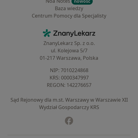
Noa Notes
nowość
Baza wiedzy
Centrum Pomocy dla Specjalisty
Kontakt
ZnanyLekarz - Strona główna
ZnanyLekarz Sp. z o.o.
ul. Kolejowa 5/7
01-217 Warszawa, Polska
NIP: ⁠7010224868
KRS: ⁠0000347997
REGON: ⁠142276657
Sąd Rejonowy dla m.st. Warszawy w Warszawie XII
Wydział Gospodarczy KRS
Facebook
otwiera się w nowej karcie