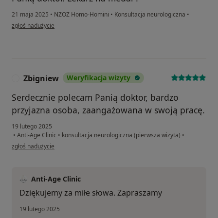
21 maja 2025
•
NZOZ Homo-Homini
•
Konsultacja neurologiczna
•
w opinii użytkownika Małgorzata Padzińska
zgłoś nadużycie
Zbigniew
Weryfikacja wizyty
Z
Serdecznie polecam Panią doktor, bardzo
przyjazna osoba, zaangażowana w swoją pracę.
19 lutego 2025
•
Anti-Age Clinic
•
konsultacja neurologiczna (pierwsza wizyta)
•
w opinii użytkownika Zbigniew
zgłoś nadużycie
Anti-Age Clinic
Dziękujemy za miłe słowa. Zapraszamy
19 lutego 2025