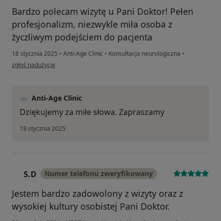
Bardzo polecam wizytę u Pani Doktor! Pełen
profesjonalizm, niezwykle miła osoba z
życzliwym podejściem do pacjenta
18 stycznia 2025
•
Anti-Age Clinic
•
Konsultacja neurologiczna
•
w opinii użytkownika Katarzyna
zgłoś nadużycie
Anti-Age Clinic
Dziękujemy za miłe słowa. Zapraszamy
18 stycznia 2025
S.D
Numer telefonu zweryfikowany
S
Jestem bardzo zadowolony z wizyty oraz z
wysokiej kultury osobistej Pani Doktor.