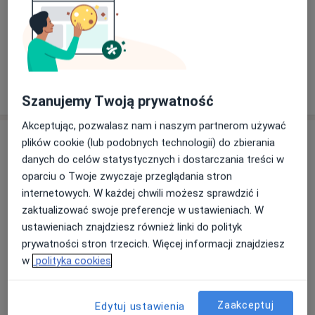
Zobacz galerię (4)
Pokaż więcej
o doświadczeniu
Szanujemy Twoją prywatność
Akceptując, pozwalasz nam i naszym partnerom używać
Usługi i ceny
plików cookie (lub podobnych technologii) do zbierania
danych do celów statystycznych i dostarczania treści w
Konsultacja neurologiczna
oparciu o Twoje zwyczaje przeglądania stron
Od 250 zł
Szczegóły
internetowych. W każdej chwili możesz sprawdzić i
zaktualizować swoje preferencje w ustawieniach. W
Konsultacja neurologiczna (pierwsza wizyta)
ustawieniach znajdziesz również linki do polityk
250 zł
Szczegóły
prywatności stron trzecich. Więcej informacji znajdziesz
w
polityka cookies
Terapia przeciwbólowa
250 zł
Szczegóły
Zaakceptuj
Edytuj ustawienia