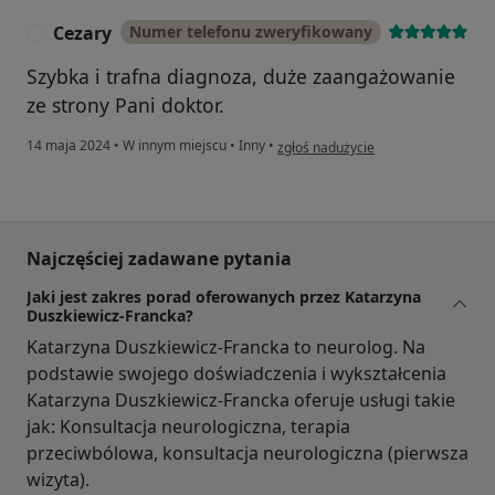
Cezary
Numer telefonu zweryfikowany
C
Szybka i trafna diagnoza, duże zaangażowanie
ze strony Pani doktor.
w opinii użytkownika Cezary
14 maja 2024
•
W innym miejscu
•
Inny
•
zgłoś nadużycie
Najczęściej zadawane pytania
Jaki jest zakres porad oferowanych przez Katarzyna
Duszkiewicz-Francka?
Katarzyna Duszkiewicz-Francka to neurolog. Na
podstawie swojego doświadczenia i wykształcenia
Katarzyna Duszkiewicz-Francka oferuje usługi takie
jak: Konsultacja neurologiczna, terapia
przeciwbólowa, konsultacja neurologiczna (pierwsza
wizyta).