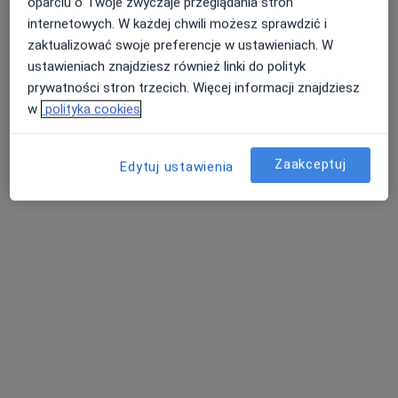
Witolda 6B, Rzeszów
•
Mapa
oparciu o Twoje zwyczaje przeglądania stron
Szpital Specjalistyczny Pro-Familia
internetowych. W każdej chwili możesz sprawdzić i
zaktualizować swoje preferencje w ustawieniach. W
Konsultacja fizjoterapeutyczna
200 zł
ustawieniach znajdziesz również linki do polityk
Specjalista nie oferuje umawiania online pod tym adresem.
prywatności stron trzecich. Więcej informacji znajdziesz
w
polityka cookies
Poproś o wizytę
Zaakceptuj
Edytuj ustawienia
lek. Tomasz Chmielewski
·
Więcej
Ortopeda
244 opinie
Trzebownisko 1029, Rzeszów
•
Mapa