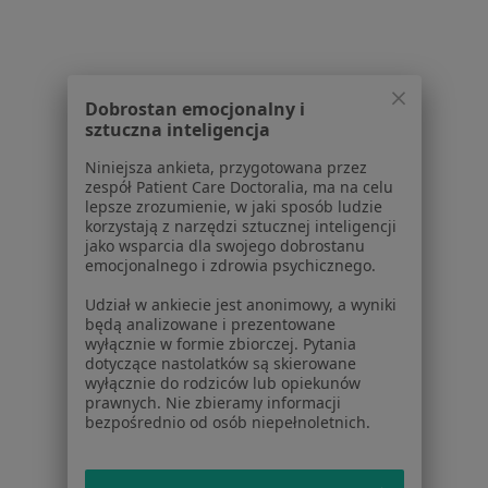
Zobacz wszystkich 13 specjalistów
Brak dostępnych specjalistów z wolnymi terminami w tym centrum medycznym.
Dobrostan emocjonalny i
Pokaż profil
sztuczna inteligencja
Niniejsza ankieta, przygotowana przez
zespół Patient Care Doctoralia, ma na celu
lepsze zrozumienie, w jaki sposób ludzie
1
2
korzystają z narzędzi sztucznej inteligencji
jako wsparcia dla swojego dobrostanu
Powiązane wyszukiwania
emocjonalnego i zdrowia psychicznego.
W pobliżu Rzeszowa
Udział w ankiecie jest anonimowy, a wyniki
będą analizowane i prezentowane
Polineuropatia w Głogowie Małopolskim
wyłącznie w formie zbiorczej. Pytania
dotyczące nastolatków są skierowane
Polineuropatia w Jarosławiu
wyłącznie do rodziców lub opiekunów
prawnych. Nie zbieramy informacji
Polineuropatia w Łańcucie
bezpośrednio od osób niepełnoletnich.
Polineuropatia w