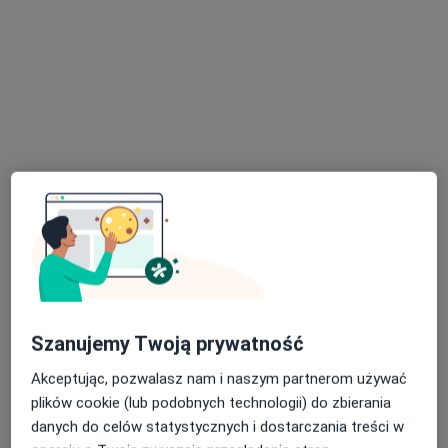
endokrynolog
kardiolog
Michał Błotnicki
gastrolog
Zobacz wszystkich 5 specjalistów
Brak dostępnych specjalistów z wolnymi terminami w tym centrum medycznym.
Pokaż profil
Szanujemy Twoją prywatność
mgr Bartosz Bąk
Akceptując, pozwalasz nam i naszym partnerom używać
·
Więcej
Fizjoterapeuta
plików cookie (lub podobnych technologii) do zbierania
20 opinii
danych do celów statystycznych i dostarczania treści w