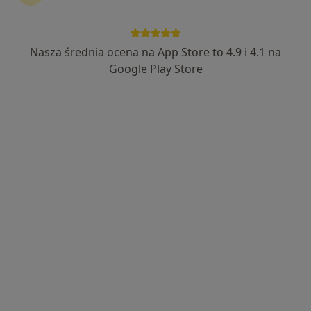
Nasza średnia ocena na App Store to 4.9 i 4.1 na
Bezpieczne płatności
Google Play Store
lek. Jacek Mieszkowicz
·
Więcej
Neurolog, Ultrasonografista
7 opinii
Popularny specjalista: pacjenci chętnie płacą
online
Iwonicka 34f/1, Rzeszów
•
Mapa
Biomedica.Clinic
Konsultacja neurologiczna
299 zł
Specjalista nie oferuje umawiania online pod tym adresem.
Poproś o wizytę