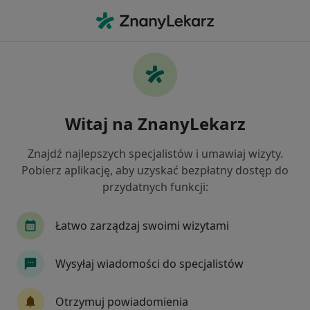
Me
Polineuropatia • Rzeszów, podkarpackie
Filtry
• 1
Ubezpieczenie
Map
Polineuropatia specjaliści w Rzeszowie
Witaj na ZnanyLekarz
Jak działają wyniki wyszukiwania
Znajdź najlepszych specjalistów i umawiaj wizyty.
Pobierz aplikację, aby uzyskać bezpłatny dostęp do
Jakiego specjalisty szukasz?
przydatnych funkcji:
Neurolog
Kardiolog
Fizjoterapeuta
O
Łatwo zarządzaj swoimi wizytami
Wysyłaj wiadomości do specjalistów
Otrzymuj powiadomienia