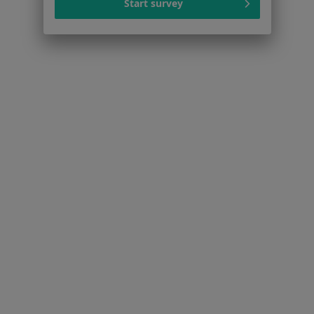
Start survey
Schorzenia w Rzeszowie
Nadciśnienie tętnicze w Rzeszowie
Otyłość w Rzeszowie
Cukrzyca w Rzeszowie
Zaburzenia miesiączkowania w Rzeszowie
Niewydolność serca w Rzeszowie
Więcej (15)
Więcej w kategorii: Schorzenia w Rzeszowie
Polineuropatia Specjaliści W Rzeszowie