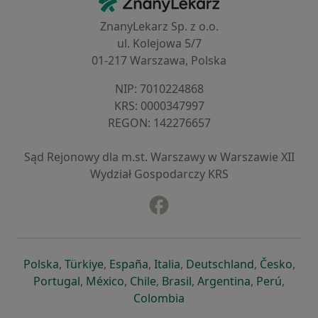
ZnanyLekarz Sp. z o.o.
ul. Kolejowa 5/7
01-217 Warszawa, Polska
NIP: ⁠7010224868
KRS: ⁠0000347997
REGON: ⁠142276657
Sąd Rejonowy dla m.st. Warszawy w Warszawie XII
Wydział Gospodarczy KRS
Facebook
otwiera się w nowej karcie
otwiera się w nowej karcie
otwiera się w nowej karcie
otwiera się w nowej karcie
otwiera się w nowej karci
otwiera się
otwi
Polska
,
Türkiye
,
España
,
Italia
,
Deutschland
,
Česko
,
otwiera się w nowej karcie
otwiera się w nowej karcie
otwiera się w nowej karcie
otwiera się w nowej kar
otwiera się 
otwier
Portugal
,
México
,
Chile
,
Brasil
,
Argentina
,
Perú
,
otwiera się w nowej karc
Colombia