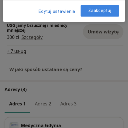
Usg Doppler Tętnic Dogłowowych
Umów wizytę
350 zł
Szczegóły
Zaakceptuj
Edytuj ustawienia
USG jamy brzusznej i miednicy
mniejszej
Umów wizytę
300 zł
Szczegóły
+ 7 usług
W jaki sposób ustalane są ceny?
Adresy (3)
Adres 1
Adres 2
Adres 3
Medyczna Gdynia