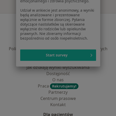
emocjonalnego i zdrowia psychicznego.
Udział w ankiecie jest anonimowy, a wyniki
będą analizowane i prezentowane
wyłącznie w formie zbiorczej. Pytania
Serwis
dotyczące nastolatków są skierowane
wyłącznie do rodziców lub opiekunów
Regulamin
prawnych. Nie zbieramy informacji
Polityka prywatności pacjentów
bezpośrednio od osób niepełnoletnich.
Polityka prywatności profesjonalistów
Polityka prywatności dla profesjonalistów, których
dane pozyskaliśmy samodzielnie
Start survey
Polityka cookies
Jak działają wyniki wyszukiwania
Dostępność
O nas
Praca
Rekrutujemy!
Partnerzy
Centrum prasowe
Kontakt
Dla pacjentów