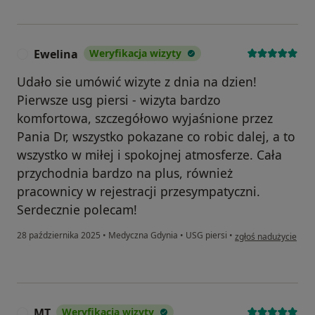
Ewelina
Weryfikacja wizyty
E
Udało sie umówić wizyte z dnia na dzien!
Pierwsze usg piersi - wizyta bardzo
komfortowa, szczegółowo wyjaśnione przez
Pania Dr, wszystko pokazane co robic dalej, a to
wszystko w miłej i spokojnej atmosferze. Cała
przychodnia bardzo na plus, również
pracownicy w rejestracji przesympatyczni.
Serdecznie polecam!
w opinii użytkownika
28 października 2025
•
Medyczna Gdynia
•
USG piersi
•
zgłoś nadużycie
MT
Weryfikacja wizyty
M