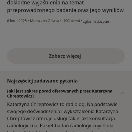
dokładne wyjaśnienia na temat
przeprowadzonego badania oraz jego wyników.
w opinii użytkownika JC
8 lipca 2025
•
Medyczna Gdynia
•
USG piersi
•
zgłoś nadużycie
Zobacz więcej
opinie powyżej
Najczęściej zadawane pytania
Jaki jest zakres porad oferowanych przez Katarzyna
Chreptowicz?
Katarzyna Chreptowicz to radiolog. Na podstawie
swojego doświadczenia i wykształcenia Katarzyna
Chreptowicz oferuje usługi takie jak: konsultacja
radiologiczna, Pakiet badań radiologicznych dla