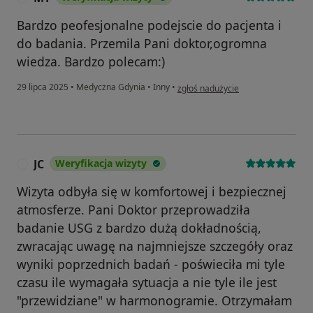
Bardzo peofesjonalne podejscie do pacjenta i
do badania. Przemila Pani doktor,ogromna
wiedza. Bardzo polecam:)
w opinii użytkownika MT
29 lipca 2025
•
Medyczna Gdynia
•
Inny
•
zgłoś nadużycie
JC
Weryfikacja wizyty
J
Wizyta odbyła się w komfortowej i bezpiecznej
atmosferze. Pani Doktor przeprowadziła
badanie USG z bardzo dużą dokładnością,
zwracając uwagę na najmniejsze szczegóły oraz
wyniki poprzednich badań - poświeciła mi tyle
czasu ile wymagała sytuacja a nie tyle ile jest
"przewidziane" w harmonogramie. Otrzymałam