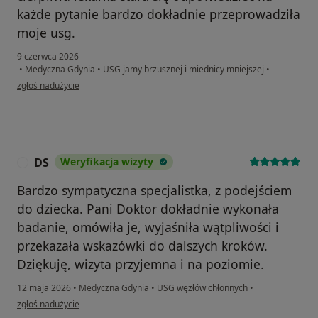
każde pytanie bardzo dokładnie przeprowadziła
moje usg.
9 czerwca 2026
•
Medyczna Gdynia
•
USG jamy brzusznej i miednicy mniejszej
•
w opinii użytkownika Patrycja
zgłoś nadużycie
DS
Weryfikacja wizyty
D
Bardzo sympatyczna specjalistka, z podejściem
do dziecka. Pani Doktor dokładnie wykonała
badanie, omówiła je, wyjaśniła wątpliwości i
przekazała wskazówki do dalszych kroków.
Dziękuję, wizyta przyjemna i na poziomie.
12 maja 2026
•
Medyczna Gdynia
•
USG węzłów chłonnych
•
w opinii użytkownika DS
zgłoś nadużycie