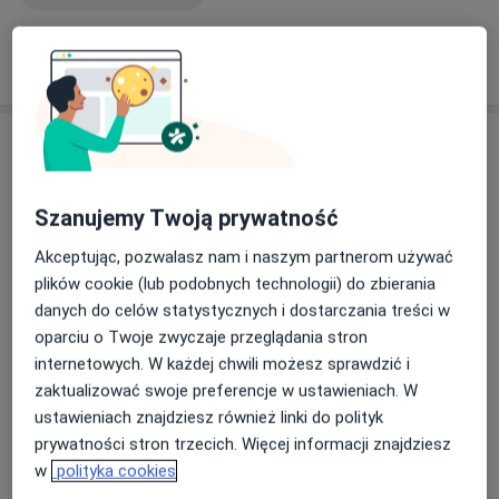
Pokaż więcej
o doświadczeniu
Usługi i ceny
Pakiet badań radiologicznych dla
kobiet
Umów wizytę
Szanujemy Twoją prywatność
800 zł
Szczegóły
Akceptując, pozwalasz nam i naszym partnerom używać
plików cookie (lub podobnych technologii) do zbierania
Pakiet badań radiologicznych dla
mężczyzn
danych do celów statystycznych i dostarczania treści w
Umów wizytę
770 zł
Szczegóły
oparciu o Twoje zwyczaje przeglądania stron
internetowych. W każdej chwili możesz sprawdzić i
zaktualizować swoje preferencje w ustawieniach. W
Pakiet badań radiologicznych dla
noworodków
ustawieniach znajdziesz również linki do polityk
Umów wizytę
520 zł
Szczegóły
prywatności stron trzecich. Więcej informacji znajdziesz
w
polityka cookies