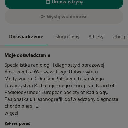
Umów wizytę
Wyślij wiadomość
Doświadczenie
Usługi i ceny
Adresy
Ubezpi
Moje doświadczenie
Specjalistka radiologii i diagnostyki obrazowej.
Absolwentka Warszawskiego Uniwersytetu
Medycznego. Członkini Polskiego Lekarskiego
Towarzystwa Radiologicznego i European Board of
Radiology under European Society of Radiology.
Pasjonatka ultrasonografii, doświadczony diagnosta
chorób piersi.
O mnie
Wykonuje badania:
więcej
- USG jamy brzusznej i miednicy
Zakres porad
- USG tarczycy