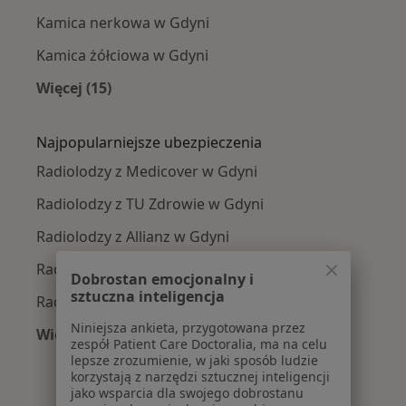
Kamica nerkowa w Gdyni
Kamica żółciowa w Gdyni
Więcej (15)
Więcej w kategorii: Najczęście leczone chorob
Najpopularniejsze ubezpieczenia
Radiolodzy z Medicover w Gdyni
Radiolodzy z TU Zdrowie w Gdyni
Radiolodzy z Allianz w Gdyni
Radiolodzy z Signal Iduna w Gdyni
Dobrostan emocjonalny i
sztuczna inteligencja
Radiolodzy z Compensa w Gdyni
Niniejsza ankieta, przygotowana przez
Więcej (5)
zespół Patient Care Doctoralia, ma na celu
Więcej w kategorii: Najpopularniejsze ubezpie
lepsze zrozumienie, w jaki sposób ludzie
korzystają z narzędzi sztucznej inteligencji
jako wsparcia dla swojego dobrostanu