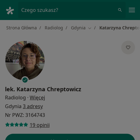
Me
Czego szukasz?
Strona Główna
Radiolog
Gdynia
Katarzyna Chrepto
Zmień miasto
lek.
Katarzyna Chreptowicz
O specjalizacjach
Radiolog
·
Więcej
Gdynia
3 adresy
Nr PWZ: 3164743
19 opinii