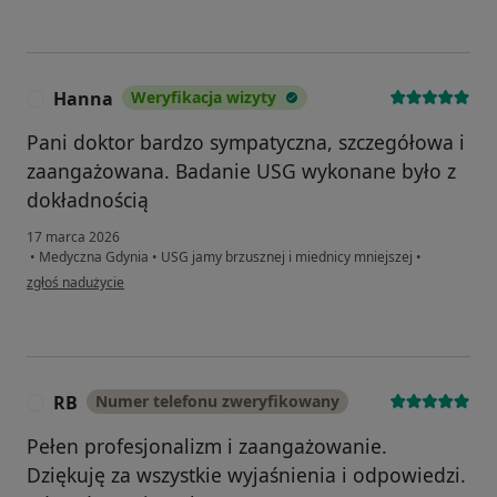
Hanna
Weryfikacja wizyty
H
Pani doktor bardzo sympatyczna, szczegółowa i
zaangażowana. Badanie USG wykonane było z
dokładnością
17 marca 2026
•
Medyczna Gdynia
•
USG jamy brzusznej i miednicy mniejszej
•
w opinii użytkownika Hanna
zgłoś nadużycie
RB
Numer telefonu zweryfikowany
R
Pełen profesjonalizm i zaangażowanie.
Dziękuję za wszystkie wyjaśnienia i odpowiedzi.