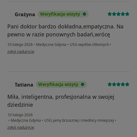
Grażyna
Weryfikacja wizyty
G
Pani doktor bardzo dokładna,empatyczna. Na
pewno w razie ponownych badań,wrócę
10 lutego 2026
•
Medyczna Gdynia
•
USG węzłów chłonnych
•
w opinii użytkownika Grażyna
zgłoś nadużycie
Tatiana
Weryfikacja wizyty
T
Miła, inteligentna, profesjonalna w swojej
dziedzinie
10 lutego 2026
•
Medyczna Gdynia
•
USG jamy brzusznej i miednicy mniejszej
•
w opinii użytkownika Tatiana
zgłoś nadużycie