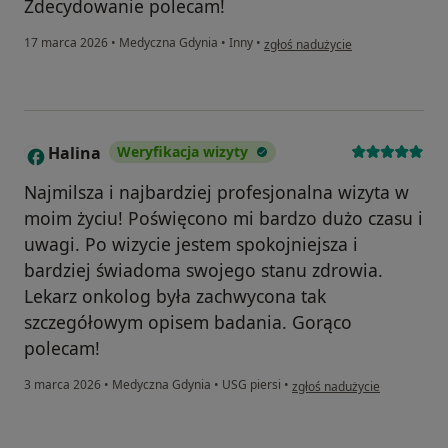
Zdecydowanie polecam!
w opinii użytkownika RB
17 marca 2026
•
Medyczna Gdynia
•
Inny
•
zgłoś nadużycie
Halina
Weryfikacja wizyty
H
Najmilsza i najbardziej profesjonalna wizyta w
moim życiu! Poświęcono mi bardzo dużo czasu i
uwagi. Po wizycie jestem spokojniejsza i
bardziej świadoma swojego stanu zdrowia.
Lekarz onkolog była zachwycona tak
szczegółowym opisem badania. Gorąco
polecam!
w opinii użytkownika Halina
3 marca 2026
•
Medyczna Gdynia
•
USG piersi
•
zgłoś nadużycie