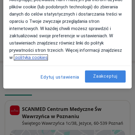
350 zł
Szczegóły
plików cookie (lub podobnych technologii) do zbierania
danych do celów statystycznych i dostarczania treści w
Szczepienie przeciw HPV
oparciu o Twoje zwyczaje przeglądania stron
750 zł
Szczegóły
internetowych. W każdej chwili możesz sprawdzić i
zaktualizować swoje preferencje w ustawieniach. W
ustawieniach znajdziesz również linki do polityk
W jaki sposób ustalane są ceny?
prywatności stron trzecich. Więcej informacji znajdziesz
w
polityka cookies
Adresy (3)
Zaakceptuj
Edytuj ustawienia
Adres 1
Adres 2
Adres 3
SCANMED Centrum Medyczne Św
Wawrzyńca w Poznaniu
Świętego Wawrzyńca 1c/38,
Jeżyce
, 60-539
Poznań