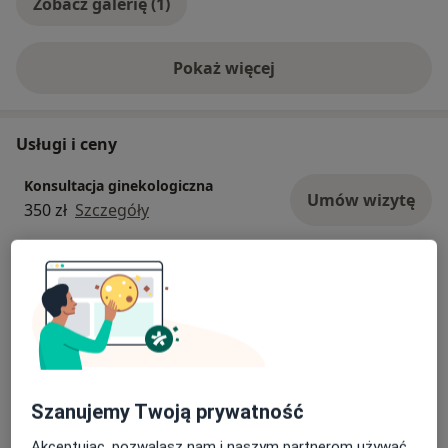
Zobacz galerię (1)
Pokaż więcej
o doświadczeniu
Usługi i ceny
Konsultacja ginekologiczna
Umów wizytę
350 zł
Szczegóły
Prowadzenie ciąży
Umów wizytę
280 zł - 350 zł
Szczegóły
Konsultacja ginekologiczna + USG
280 zł - 300 zł
Szczegóły
Szanujemy Twoją prywatność
Konsultacja położnicza
Akceptując, pozwalasz nam i naszym partnerom używać