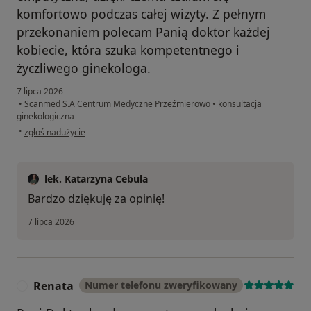
komfortowo podczas całej wizyty. Z pełnym
przekonaniem polecam Panią doktor każdej
kobiecie, która szuka kompetentnego i
życzliwego ginekologa.
7 lipca 2026
•
Scanmed S.A Centrum Medyczne Przeźmierowo
•
konsultacja
ginekologiczna
w opinii użytkownika Marta
•
zgłoś nadużycie
lek. Katarzyna Cebula
Bardzo dziękuję za opinię!
7 lipca 2026
Renata
Numer telefonu zweryfikowany
R