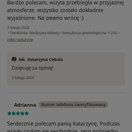
Bardzo polecam, wizyta przebiegła w przyjaznej
atmosferze, wszystko zostało dokładnie
wyjaśnione. Na pewno wrócę :)
3 lutego 2026
•
Femklinika. Medycyna Kobiety
•
konsultacja ginekologiczna + USG
•
w opinii użytkownika Aleksandra
zgłoś nadużycie
lek. Katarzyna Cebula
Dziękuję za opinię!
3 lutego 2026
Adrianna
Numer telefonu zweryfikowany
A
Serdecznie polecam panią Katarzynę. Podczas
wizyty czułam się swobodnie, zero pośpiechu,