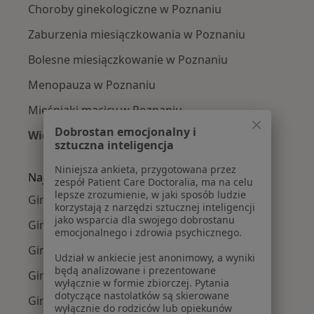
Choroby ginekologiczne w Poznaniu
Zaburzenia miesiączkowania w Poznaniu
Bolesne miesiączkowanie w Poznaniu
Menopauza w Poznaniu
Mięśniaki macicy w Poznaniu
Dobrostan emocjonalny i
Więcej (15)
sztuczna inteligencja
Więcej w kategorii: Najczęście leczone chorob
Niniejsza ankieta, przygotowana przez
Najpopularniejsze ubezpieczenia
zespół Patient Care Doctoralia, ma na celu
lepsze zrozumienie, w jaki sposób ludzie
Ginekolodzy z Allianz w Poznaniu
korzystają z narzędzi sztucznej inteligencji
jako wsparcia dla swojego dobrostanu
Ginekolodzy z PZU Zdrowie w Poznaniu
emocjonalnego i zdrowia psychicznego.
Ginekolodzy z Enel-med w Poznaniu
Udział w ankiecie jest anonimowy, a wyniki
będą analizowane i prezentowane
Ginekolodzy z NFZ w Poznaniu
wyłącznie w formie zbiorczej. Pytania
dotyczące nastolatków są skierowane
Ginekolodzy z LUX MED w Poznaniu
wyłącznie do rodziców lub opiekunów