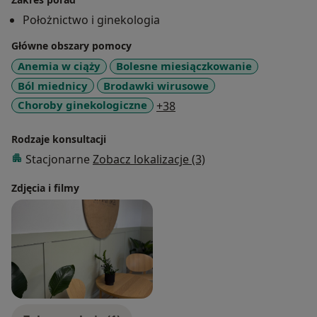
Położnictwo i ginekologia
Główne obszary pomocy
Anemia w ciąży
Bolesne miesiączkowanie
Ból miednicy
Brodawki wirusowe
a11y_sr_more_diseases
Choroby ginekologiczne
+38
Rodzaje konsultacji
Stacjonarne
Zobacz lokalizacje (3)
Zdjęcia i filmy