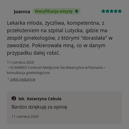
Joanna
Weryfikacja wizyty
J
Lekarka mloda, życzliwa, kompetentna, z
przełożeniem na szpital Lutycka, gdzie ma
zespół ginekologów, z którymi "dorastała" w
zawodzie. Pokierowała mną, co w danym
przypadku dalej robić.
11 czerwca 2026
•
SCANMED Centrum Medyczne Św Wawrzyńca w Poznaniu
•
konsultacja ginekologiczna
w opinii użytkownika Joanna
•
zgłoś nadużycie
lek. Katarzyna Cebula
Bardzo dziękuję za opinię
11 czerwca 2026