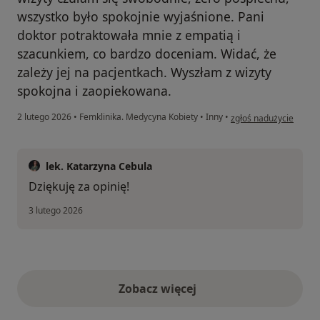
wszystko było spokojnie wyjaśnione. Pani
doktor potraktowała mnie z empatią i
szacunkiem, co bardzo doceniam. Widać, że
zależy jej na pacjentkach. Wyszłam z wizyty
spokojna i zaopiekowana.
w opinii użytkownika 
2 lutego 2026
•
Femklinika. Medycyna Kobiety
•
Inny
•
zgłoś nadużycie
lek. Katarzyna Cebula
Dziękuję za opinię!
3 lutego 2026
Zobacz więcej
opinie powyżej