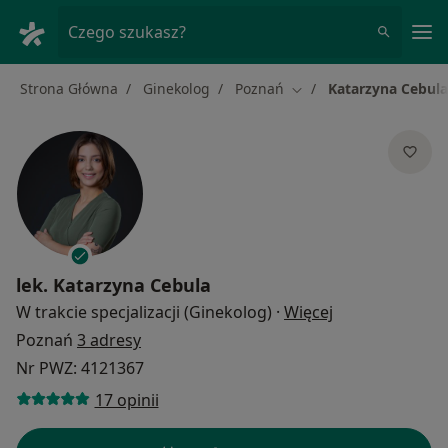
Me
Czego szukasz?
Strona Główna
Ginekolog
Poznań
Katarzyna Cebula
Zmień miasto
lek.
Katarzyna Cebula
O specjalizacja
W trakcie specjalizacji (Ginekolog)
·
Więcej
Poznań
3 adresy
Nr PWZ: 4121367
17 opinii