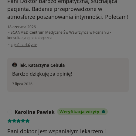
Pani Doktor bardzo empatyczna, słuchająca
pacjenta. Badanie przeprowadzone w
atmosferze poszanowania intymności. Polecam!
18 czerwca 2026
•
SCANMED Centrum Medyczne Św Wawrzyńca w Poznaniu
•
konsultacja ginekologiczna
w opinii użytkownika Renata
•
zgłoś nadużycie
lek. Katarzyna Cebula
Bardzo dziękuję za opinię!
7 lipca 2026
Karolina Pawlak
Weryfikacja wizyty
K
Pani doktor jest wspaniałym lekarzem i