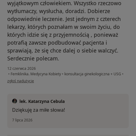
wyjątkowym człowiekiem. Wszystko rzeczowo
wytłumaczy, wysłucha, doradzi. Dobierze
odpowiednie leczenie. Jest jednym z czterech
lekarzy, których poznałam w swoim życiu, do
których idzie się z przyjemnością , ponieważ
potrafią zawsze podbudować pacjenta i
sprawiają, że się chce dalej o siebie walczyć.
Serdecznie polecam.
12 czerwca 2026
•
Femklinika. Medycyna Kobiety
•
konsultacja ginekologiczna + USG
•
w opinii użytkownika Karolina Pawlak
zgłoś nadużycie
lek. Katarzyna Cebula
Dziękuję za miłe słowa!
7 lipca 2026