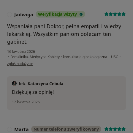
Jadwiga
Weryfikacja wizyty
J
Wspaniała pani Doktor, pełna empatii i wiedzy
lekarskiej. Wszystkim paniom polecam ten
gabinet.
16 kwietnia 2026
•
Femklinika. Medycyna Kobiety
•
konsultacja ginekologiczna + USG
•
w opinii użytkownika Jadwiga
zgłoś nadużycie
lek. Katarzyna Cebula
Dziękuję za opinię!
17 kwietnia 2026
Marta
Numer telefonu zweryfikowany
M