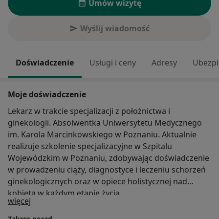
Umów wizytę
Wyślij wiadomość
Doświadczenie
Usługi i ceny
Adresy
Ubezpi
Moje doświadczenie
Lekarz w trakcie specjalizacji z położnictwa i
ginekologii. Absolwentka Uniwersytetu Medycznego
im. Karola Marcinkowskiego w Poznaniu. Aktualnie
realizuje szkolenie specjalizacyjne w Szpitalu
Wojewódzkim w Poznaniu, zdobywając doświadczenie
w prowadzeniu ciąży, diagnostyce i leczeniu schorzeń
ginekologicznych oraz w opiece holistycznej nad
kobietą w każdym etapie życia.
O mnie
więcej
Zakres porad