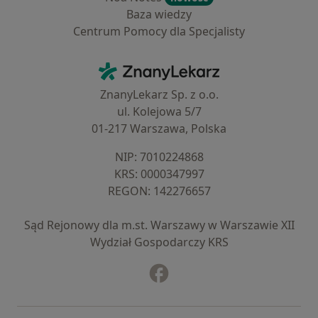
Baza wiedzy
Centrum Pomocy dla Specjalisty
Kontakt
ZnanyLekarz - Strona główna
ZnanyLekarz Sp. z o.o.
ul. Kolejowa 5/7
01-217 Warszawa, Polska
NIP: ⁠7010224868
KRS: ⁠0000347997
REGON: ⁠142276657
Sąd Rejonowy dla m.st. Warszawy w Warszawie XII
Wydział Gospodarczy KRS
Facebook
otwiera się w nowej karcie