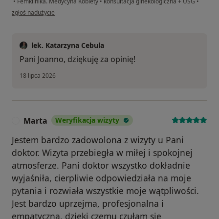
•
Femklinika. Medycyna Kobiety
•
konsultacja ginekologiczna + USG
•
w opinii użytkownika Joanna
zgłoś nadużycie
lek. Katarzyna Cebula
Pani Joanno, dziękuję za opinię!
18 lipca 2026
Marta
Weryfikacja wizyty
M
Jestem bardzo zadowolona z wizyty u Pani
doktor. Wizyta przebiegła w miłej i spokojnej
atmosferze. Pani doktor wszystko dokładnie
wyjaśniła, cierpliwie odpowiedziała na moje
pytania i rozwiała wszystkie moje wątpliwości.
Jest bardzo uprzejma, profesjonalna i
empatyczna, dzięki czemu czułam się