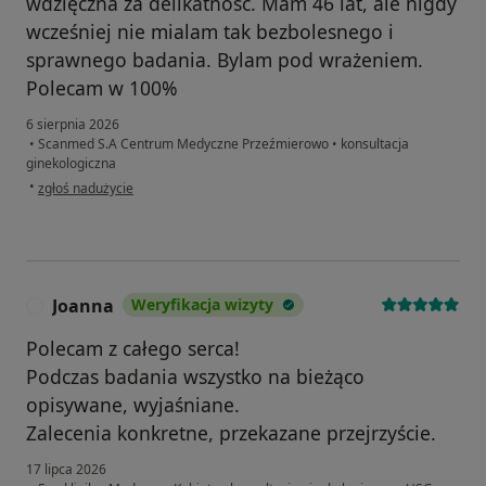
wdzięczna za delikatność. Mam 46 lat, ale nigdy
wcześniej nie mialam tak bezbolesnego i
sprawnego badania. Bylam pod wrażeniem.
Polecam w 100%
6 sierpnia 2026
•
Scanmed S.A Centrum Medyczne Przeźmierowo
•
konsultacja
ginekologiczna
w opinii użytkownika Ania L
•
zgłoś nadużycie
Joanna
Weryfikacja wizyty
J
Polecam z całego serca!
Podczas badania wszystko na bieżąco
opisywane, wyjaśniane.
Zalecenia konkretne, przekazane przejrzyście.
17 lipca 2026