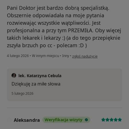
Pani Doktor jest bardzo dobrą specjalistką.
Obszernie odpowiadała na moje pytania
rozwiewając wszystkie wątpliwości. Jest
profesjonalna a przy tym PRZEMIŁA. Oby więcej
takich lekarek i lekarzy :) (a do tego przepięknie
zszyła brzuch po cc - polecam :D )
w opinii użytkownika Marta
4 lutego 2026
•
W innym miejscu
•
Inny
•
zgłoś nadużycie
lek. Katarzyna Cebula
Dziękuję za miłe słowa
5 lutego 2026
Aleksandra
Weryfikacja wizyty
A