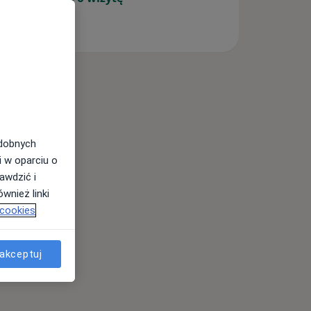
odobnych
i w oparciu o
awdzić i
wnież linki
 cookies
akceptuj