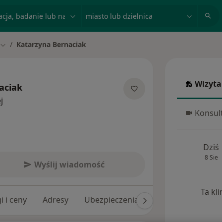
acja, badanie lub nazwisko
miasto lub dzielnica
Katarzyna Bernaciak
Zmień miasto
Wizyta
aciak
Wizyta w
O specjalizacjach
j
Konsult
Konsulta
Dziś
8 Sie
Wyślij wiadomość
Ta kl
i i ceny
Adresy
Ubezpieczenia
Opinie (15)