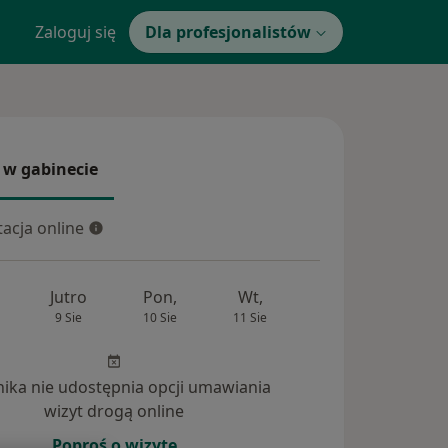
Zaloguj się
Dla profesjonalistów
 w gabinecie
 gabinecie
acja online
cja online
Jutro
Pon,
Wt,
Śr,
Czw
9 Sie
10 Sie
11 Sie
12 Sie
13 Si
inika nie udostępnia opcji umawiania
wizyt drogą online
Poproś o wizytę