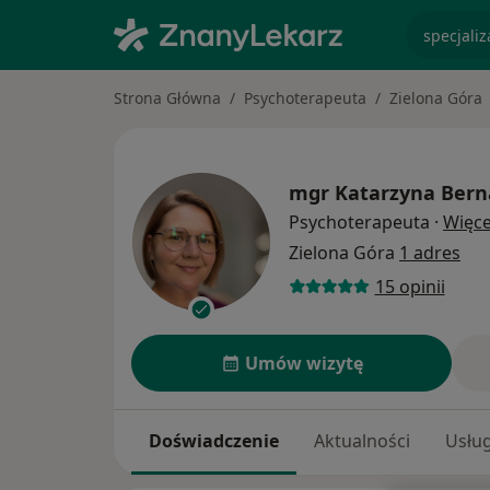
specjaliz
Strona Główna
Psychoterapeuta
Zielona Góra
mgr
Katarzyna Bern
Psychoterapeuta
·
Więce
Zielona Góra
1 adres
15 opinii
Umów wizytę
Doświadczenie
Aktualności
Usług