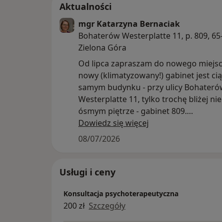
Aktualności
mgr Katarzyna Bernaciak
Bohaterów Westerplatte 11, p. 809, 65
Zielona Góra
Od lipca zapraszam do nowego miejsc
nowy (klimatyzowany!) gabinet jest ci
samym budynku - przy ulicy Bohateró
Westerplatte 11, tylko trochę bliżej ni
ósmym piętrze - gabinet 809.
Od września będę również zmieniać sw
Dowiedz się więcej
- pojawi się w nim więcej możliwości 
08/07/2026
terminów sesji w ciągu tygodnia, nato
rezygnuję z przyjmowania w gabinecie 
soboty.
Usługi i ceny
Konsultacja psychoterapeutyczna
200 zł
Szczegóły