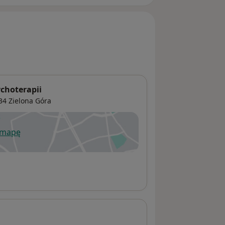
choterapii
34
Zielona Góra
 mapę
wiera się w nowej karcie