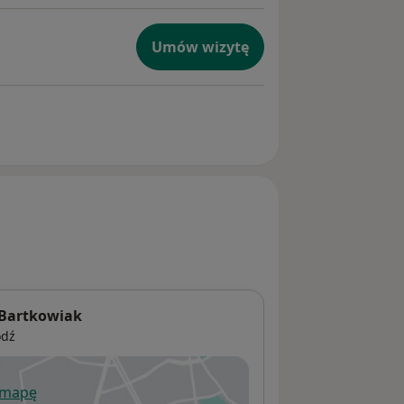
Umów wizytę
 Bartkowiak
ódź
 mapę
wiera się w nowej karcie