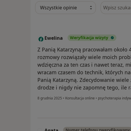
Szukaj w opi
Ewelina
Weryfikacja wizyty
E
Z Panią Katarzyną pracowałam około 4 
rozmowy rozwiązały wiele moich pro
wdzięczna za ten czas i nawet teraz, m
wracam czasem do technik, których nau
Panią Katarzyną. Zdecydowanie wiele
drodze i nigdy nie zapomnę tego, ile 
8 grudnia 2025
•
Konsultacja online
•
psychoterapia indyw
Agata
Numer telefonu zweryfikowany
A