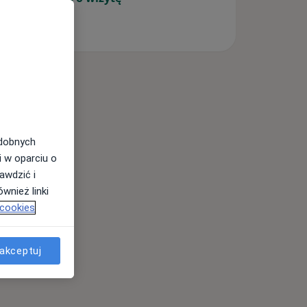
odobnych
i w oparciu o
awdzić i
wnież linki
 cookies
akceptuj