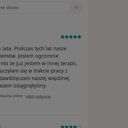
niach
lata. Podczas tych lat nasze
blemów. Jestem ogromnie
imo że już jestem w innej terapii,
czyłam się w trakcie pracy z
 zawdzięczam naszej wspólnej
razem osiągnęłyśmy.
w opinii użytkownika Ewelina
idualna online
•
zgłoś nadużycie