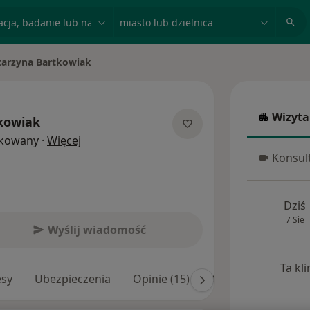
acja, badanie lub nazwisko
miasto lub dzielnica
tarzyna Bartkowiak
iasto
Wizyta
kowiak
Wizyta w
O specjalizacjach
ikowany
·
Więcej
Konsult
Konsulta
Dziś
7 Sie
Wyślij wiadomość
Ta kl
esy
Ubezpieczenia
Opinie (15)
Odpowiedzi na pyta