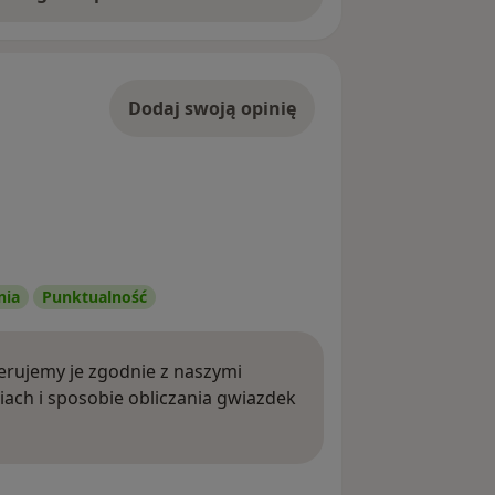
Dodaj swoją opinię
nia
Punktualność
rujemy je zgodnie z naszymi
iach i sposobie obliczania gwiazdek
ięcej o opiniach