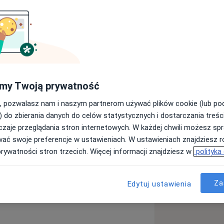
P (European Association for
iem (prowadzę psychoterapię od 20
Kurs Psychoterapii atestowany przez
warzystwa Psychiatrycznego (2008r.)
i (m.in. Kurs Terapii Par, roczny Kurs
my Twoją prywatność
 i III stopnia). Moje kompetencje
ęku, poczucia wewnętrznego napięcia
rapeuty EAP, który uprawnia do
, pozwalasz nam i naszym partnerom używać plików cookie (lub p
 na depresję - przeżywają smutek,
ajów Unii Europejskiej. Korzystam ze
) do zbierania danych do celów statystycznych i dostarczania treśc
 się na dolegliwości bólowe, problemy
 pracy terapeuty).
zaje przeglądania stron internetowych. W każdej chwili możesz spr
 - mają za sobą trudne, traumatyczne
wać swoje preferencje w ustawieniach. W ustawieniach znajdziesz ró
ązku z problemami w małżeństwie lub
prywatności stron trzecich. Więcej informacji znajdziesz w
polityka
j radzić sobie z wyzwaniami
 z ludźmi, - potrzebują wsparcia w
nej dla siebie osoby, - chcą lepiej
Za
Edytuj ustawienia
ować poczucie wewnętrznej równowagi,