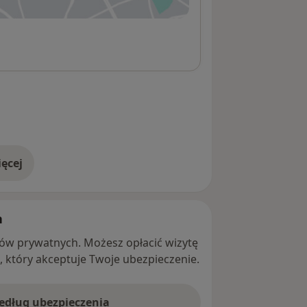
ęcej
adresie
h
ntów prywatnych. Możesz opłacić wizytę
ę, który akceptuje Twoje ubezpieczenie.
według ubezpieczenia