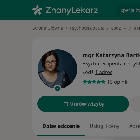
specjaliz
Strona Główna
Psychoterapeuta
Łódź
Ka
Zmień m
mgr
Katarzyna Bart
Psychoterapeuta certyf
Łódź
1 adres
15 opinii
Umów wizytę
Doświadczenie
Usługi i ceny
Adr