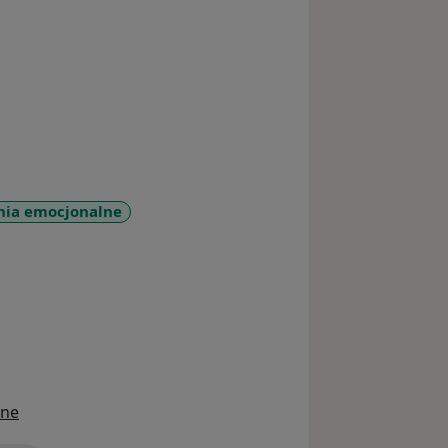
nia emocjonalne
1y_sr_more_diseases
ine