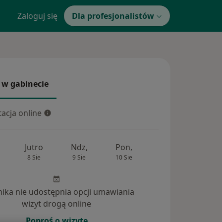
Zaloguj się
Dla profesjonalistów
 w gabinecie
 gabinecie
acja online
cja online
Jutro
Ndz,
Pon,
Wt,
Śr,
8 Sie
9 Sie
10 Sie
11 Sie
12 Si
inika nie udostępnia opcji umawiania
nia (1)
wizyt drogą online
Poproś o wizytę