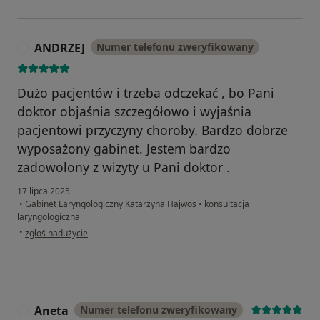
ANDRZEJ
Numer telefonu zweryfikowany
A
Dużo pacjentów i trzeba odczekać , bo Pani
doktor objaśnia szczegółowo i wyjaśnia
pacjentowi przyczyny choroby. Bardzo dobrze
wyposażony gabinet. Jestem bardzo
zadowolony z wizyty u Pani doktor .
17 lipca 2025
•
Gabinet Laryngologiczny Katarzyna Hajwos
•
konsultacja
laryngologiczna
w opinii użytkownika ANDRZEJ
•
zgłoś nadużycie
Aneta
Numer telefonu zweryfikowany
A