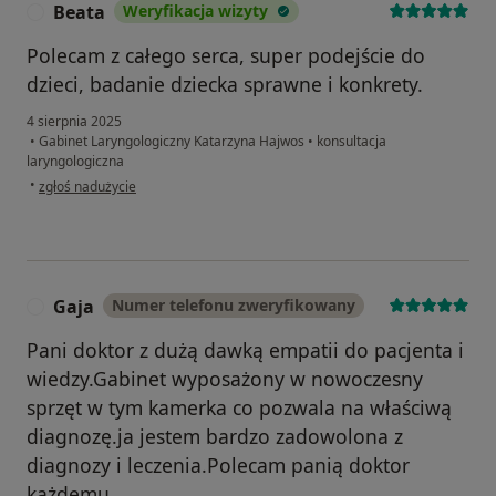
Beata
Weryfikacja wizyty
B
Polecam z całego serca, super podejście do
dzieci, badanie dziecka sprawne i konkrety.
4 sierpnia 2025
•
Gabinet Laryngologiczny Katarzyna Hajwos
•
konsultacja
laryngologiczna
w opinii użytkownika Beata
•
zgłoś nadużycie
Gaja
Numer telefonu zweryfikowany
G
Pani doktor z dużą dawką empatii do pacjenta i
wiedzy.Gabinet wyposażony w nowoczesny
sprzęt w tym kamerka co pozwala na właściwą
diagnozę.ja jestem bardzo zadowolona z
diagnozy i leczenia.Polecam panią doktor
każdemu.