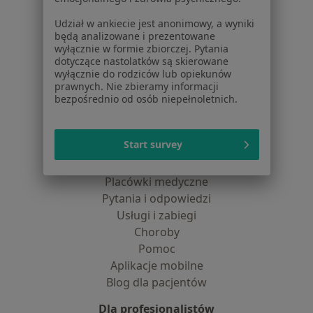
Jak działają wyniki wyszukiwania
Udział w ankiecie jest anonimowy, a wyniki
Dostępność
będą analizowane i prezentowane
O nas
wyłącznie w formie zbiorczej. Pytania
Praca
dotyczące nastolatków są skierowane
Rekrutujemy!
wyłącznie do rodziców lub opiekunów
Partnerzy
prawnych. Nie zbieramy informacji
Centrum prasowe
bezpośrednio od osób niepełnoletnich.
Kontakt
Dla pacjentów
Start survey
Lekarze
Placówki medyczne
Pytania i odpowiedzi
Usługi i zabiegi
Choroby
Pomoc
Aplikacje mobilne
Blog dla pacjentów
Dla profesjonalistów