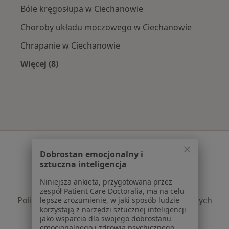
Bóle kręgosłupa w Ciechanowie
Choroby układu moczowego w Ciechanowie
Chrapanie w Ciechanowie
Więcej (8)
Więcej w kategorii: Najczęście leczone choroby
Serwis
Dobrostan emocjonalny i
Regulamin
sztuczna inteligencja
Polityka prywatności pacjentów
Niniejsza ankieta, przygotowana przez
Polityka prywatności profesjonalistów
zespół Patient Care Doctoralia, ma na celu
Polityka prywatności dla profesjonalistów, których
lepsze zrozumienie, w jaki sposób ludzie
korzystają z narzędzi sztucznej inteligencji
dane pozyskaliśmy samodzielnie
jako wsparcia dla swojego dobrostanu
Polityka cookies
emocjonalnego i zdrowia psychicznego.