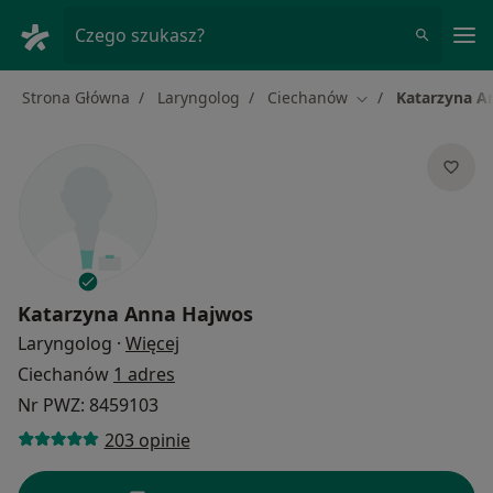
Me
Czego szukasz?
Strona Główna
Laryngolog
Ciechanów
Katarzyna A
Zmień miasto
Katarzyna Anna Hajwos
O specjalizacjach
Laryngolog
·
Więcej
Ciechanów
1 adres
Nr PWZ: 8459103
203 opinie