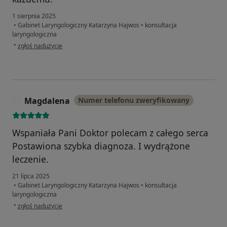
1 sierpnia 2025
•
Gabinet Laryngologiczny Katarzyna Hajwos
•
konsultacja
laryngologiczna
w opinii użytkownika Gaja
•
zgłoś nadużycie
Magdalena
Numer telefonu zweryfikowany
M
Wspaniała Pani Doktor polecam z całego serca
Postawiona szybka diagnoza. I wydrążone
leczenie.
21 lipca 2025
•
Gabinet Laryngologiczny Katarzyna Hajwos
•
konsultacja
laryngologiczna
w opinii użytkownika Magdalena
•
zgłoś nadużycie