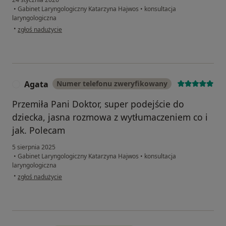
•
Gabinet Laryngologiczny Katarzyna Hajwos
•
konsultacja
laryngologiczna
w opinii użytkownika Wiktoria
•
zgłoś nadużycie
Agata
Numer telefonu zweryfikowany
A
Przemiła Pani Doktor, super podejście do
dziecka, jasna rozmowa z wytłumaczeniem co i
jak. Polecam
5 sierpnia 2025
•
Gabinet Laryngologiczny Katarzyna Hajwos
•
konsultacja
laryngologiczna
w opinii użytkownika Agata
•
zgłoś nadużycie