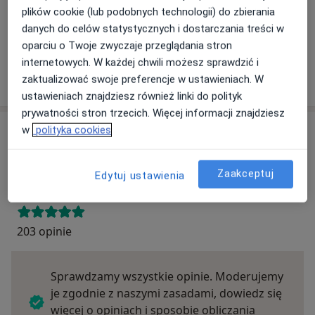
plików cookie (lub podobnych technologii) do zbierania
znaleźć innego specjalistę, który akceptuje Twoje
danych do celów statystycznych i dostarczania treści w
ubezpieczenie.
oparciu o Twoje zwyczaje przeglądania stron
internetowych. W każdej chwili możesz sprawdzić i
Szukaj specjalistów według ubezpieczenia
zaktualizować swoje preferencje w ustawieniach. W
ustawieniach znajdziesz również linki do polityk
prywatności stron trzecich. Więcej informacji znajdziesz
w
polityka cookies
Opinie
Dodaj swoją opinię
Zaakceptuj
Edytuj ustawienia
203 opinie
Sprawdzamy wszystkie opinie. Moderujemy
je zgodnie z naszymi zasadami, dowiedz się
więcej o opiniach i sposobie obliczania