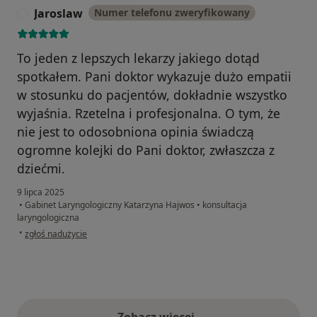
Jaroslaw
Numer telefonu zweryfikowany
J
To jeden z lepszych lekarzy jakiego dotąd
spotkałem. Pani doktor wykazuje dużo empatii
w stosunku do pacjentów, dokładnie wszystko
wyjaśnia. Rzetelna i profesjonalna. O tym, że
nie jest to odosobniona opinia świadczą
ogromne kolejki do Pani doktor, zwłaszcza z
dziećmi.
9 lipca 2025
•
Gabinet Laryngologiczny Katarzyna Hajwos
•
konsultacja
laryngologiczna
w opinii użytkownika Jaroslaw
•
zgłoś nadużycie
Zobacz więcej