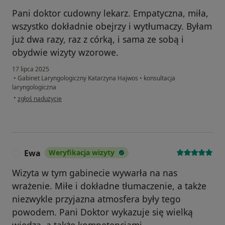
Pani doktor cudowny lekarz. Empatyczna, miła,
wszystko dokładnie obejrzy i wytłumaczy. Byłam
już dwa razy, raz z córką, i sama ze sobą i
obydwie wizyty wzorowe.
17 lipca 2025
•
Gabinet Laryngologiczny Katarzyna Hajwos
•
konsultacja
laryngologiczna
w opinii użytkownika Aneta
•
zgłoś nadużycie
Ewa
Weryfikacja wizyty
E
Wizyta w tym gabinecie wywarła na nas
wrażenie. Miłe i dokładne tłumaczenie, a także
niezwykle przyjazna atmosfera były tego
powodem. Pani Doktor wykazuje się wielką