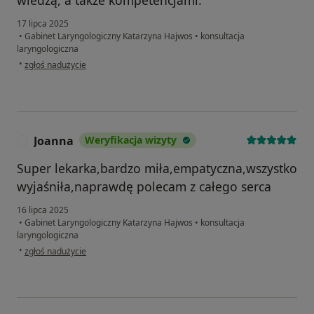
wiedzą, a także kompetencjami.
17 lipca 2025
•
Gabinet Laryngologiczny Katarzyna Hajwos
•
konsultacja
laryngologiczna
w opinii użytkownika Ewa
•
zgłoś nadużycie
Joanna
Weryfikacja wizyty
J
Super lekarka,bardzo miła,empatyczna,wszystko
wyjaśniła,naprawdę polecam z całego serca
16 lipca 2025
•
Gabinet Laryngologiczny Katarzyna Hajwos
•
konsultacja
laryngologiczna
w opinii użytkownika Joanna
•
zgłoś nadużycie