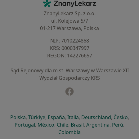
ZnanyLekarz - Strona główna
ZnanyLekarz Sp. z o.o.
ul. Kolejowa 5/7
01-217 Warszawa, Polska
NIP: ⁠7010224868
KRS: ⁠0000347997
REGON: ⁠142276657
Sąd Rejonowy dla m.st. Warszawy w Warszawie XII
Wydział Gospodarczy KRS
Facebook
otwiera się w nowej karcie
otwiera się w nowej karcie
otwiera się w nowej karcie
otwiera się w nowej karcie
otwiera się w nowej karci
otwiera się
otwi
Polska
,
Türkiye
,
España
,
Italia
,
Deutschland
,
Česko
,
otwiera się w nowej karcie
otwiera się w nowej karcie
otwiera się w nowej karcie
otwiera się w nowej kar
otwiera się 
otwier
Portugal
,
México
,
Chile
,
Brasil
,
Argentina
,
Perú
,
otwiera się w nowej karc
Colombia