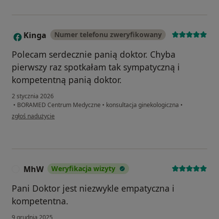
Kinga
Numer telefonu zweryfikowany
K
Polecam serdecznie panią doktor. Chyba
pierwszy raz spotkałam tak sympatyczną i
kompetentną panią doktor.
2 stycznia 2026
•
BORAMED Centrum Medyczne
•
konsultacja ginekologiczna
•
w opinii użytkownika Kinga
zgłoś nadużycie
MhW
Weryfikacja wizyty
M
Pani Doktor jest niezwykle empatyczna i
kompetentna.
9 grudnia 2025