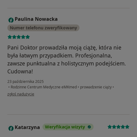
Paulina Nowacka
P
Numer telefonu zweryfikowany
Pani Doktor prowadziła moją ciążę, która nie
była łatwym przypadkiem. Profesjonalna,
zawsze punktualna z holistycznym podejściem.
Cudowna!
23 października 2025
•
Rodzinne Centrum Medyczne eMKmed
•
prowadzenie ciąży
•
w opinii użytkownika Paulina Nowacka
zgłoś nadużycie
Katarzyna
Weryfikacja wizyty
K