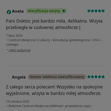
Aneta
Weryfikacja wizyty
A
Pani Doktor, jest bardzo miła, delikatna. Wizyta
przebiegła w cudownej atmosferze:)
7 lipca 2026
•
Centrum Medyczne U Lekarzy
•
konsultacja ginekologiczna + USG +
cytologia
w opinii użytkownika Aneta
•
zgłoś nadużycie
Angela
Numer telefonu zweryfikowany
A
Z całego serca polecam! Wszystko na spokojnie
wyjaśnione, wizyta w bardzo miłej atmosferze.
19 czerwca 2026
•
Rodzinne Centrum Medyczne eMKmed
•
prowadzenie ciąży
•
w opinii użytkownika Angela