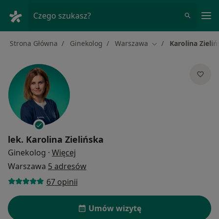
Me
Czego szukasz?
Strona Główna
Ginekolog
Warszawa
Karolina Zieli
Zmień miasto
lek.
Karolina Zielińska
O specjalizacjach
Ginekolog
·
Więcej
Warszawa
5 adresów
67 opinii
Umów wizytę