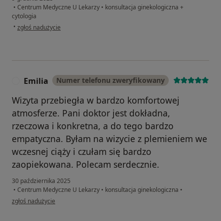
•
Centrum Medyczne U Lekarzy
•
konsultacja ginekologiczna +
cytologia
w opinii użytkownika MhW
•
zgłoś nadużycie
Emilia
Numer telefonu zweryfikowany
E
Wizyta przebiegła w bardzo komfortowej
atmosferze. Pani doktor jest dokładna,
rzeczowa i konkretna, a do tego bardzo
empatyczna. Byłam na wizycie z plemieniem we
wczesnej ciąży i czułam się bardzo
zaopiekowana. Polecam serdecznie.
30 października 2025
•
Centrum Medyczne U Lekarzy
•
konsultacja ginekologiczna
•
w opinii użytkownika Emilia
zgłoś nadużycie