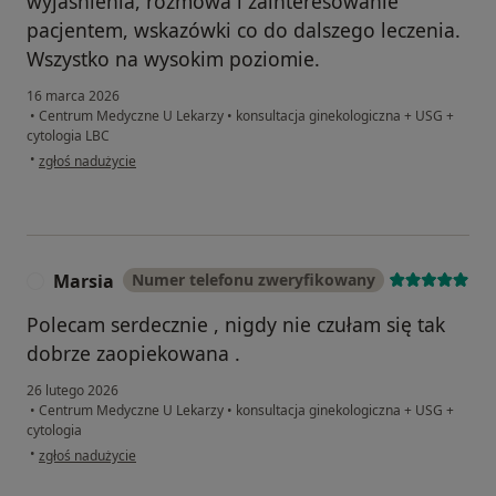
wyjaśnienia, rozmowa i zainteresowanie
pacjentem, wskazówki co do dalszego leczenia.
Wszystko na wysokim poziomie.
16 marca 2026
•
Centrum Medyczne U Lekarzy
•
konsultacja ginekologiczna + USG +
cytologia LBC
w opinii użytkownika IK
•
zgłoś nadużycie
Marsia
Numer telefonu zweryfikowany
M
Polecam serdecznie , nigdy nie czułam się tak
dobrze zaopiekowana .
26 lutego 2026
•
Centrum Medyczne U Lekarzy
•
konsultacja ginekologiczna + USG +
cytologia
w opinii użytkownika Marsia
•
zgłoś nadużycie