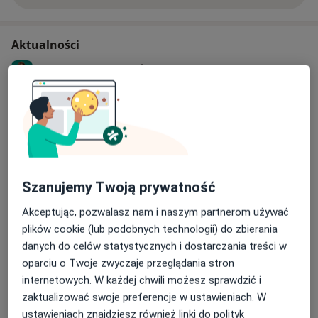
Aktualności
lek. Karolina Zielińska
Bora-Komorowskiego 21 lok. 307, 03-982
Warszawa
PROGRAM BADAŃ PRENATALNYCH 2024 !!!
ZAPRASZAMY NA BADANIA USG CIĄŻY W RAMACH
NFZ DO NASZYCH PLACÓWEK
To program bezpłatnych badań w ramach NFZ w
Szanujemy Twoją prywatność
szczególności skierowanych do kobiet po 35 roku
życia:
Dowiedz się więcej
Akceptując, pozwalasz nam i naszym partnerom używać
BORAMED KEN - ul. Beli Bartoka 8 lok. U/A
plików cookie (lub podobnych technologii) do zbierania
27/02/2024
Warszawa Ursynów
danych do celów statystycznych i dostarczania treści w
oparciu o Twoje zwyczaje przeglądania stron
BORAMED - ul. Bora-Komorowskiego 21 lok. 307
internetowych. W każdej chwili możesz sprawdzić i
Warszawa Praga Południe
zaktualizować swoje preferencje w ustawieniach. W
ustawieniach znajdziesz również linki do polityk