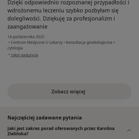
Dzięki odpowiednio rozpoznanej przypadłości i
wdrożonemu leczeniu szybko pozbyłam się
dolegliwości. Dziękuję za profesjonalizm i
zaangażowanie
14 października 2025
•
Centrum Medyczne U Lekarzy
•
konsultacja ginekologiczna +
cytologia
w opinii użytkownika Katarzyna
•
zgłoś nadużycie
Zobacz więcej
opinie powyżej
Najczęściej zadawane pytania
Jaki jest zakres porad oferowanych przez Karolina
Zielińska?