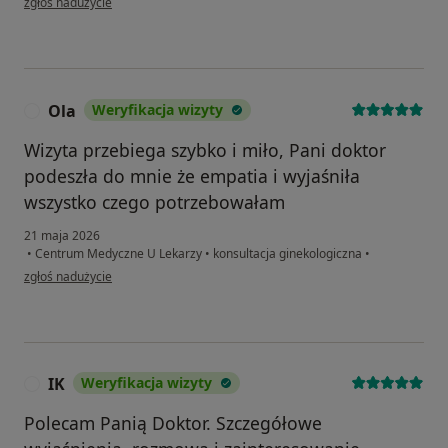
zgłoś nadużycie
Ola
Weryfikacja wizyty
O
Wizyta przebiega szybko i miło, Pani doktor
podeszła do mnie że empatia i wyjaśniła
wszystko czego potrzebowałam
21 maja 2026
•
Centrum Medyczne U Lekarzy
•
konsultacja ginekologiczna
•
w opinii użytkownika Ola
zgłoś nadużycie
IK
Weryfikacja wizyty
I
Polecam Panią Doktor. Szczegółowe