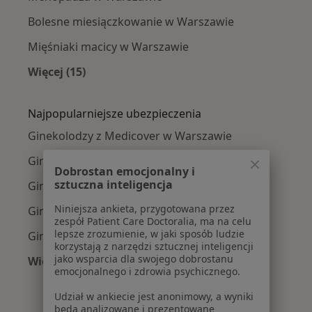
Bolesne miesiączkowanie w Warszawie
Mięśniaki macicy w Warszawie
Więcej (15)
Więcej w kategorii: Najczęście leczone chorob
Najpopularniejsze ubezpieczenia
Ginekolodzy z Medicover w Warszawie
Ginekolodzy z Allianz w Warszawie
Dobrostan emocjonalny i
sztuczna inteligencja
Ginekolodzy z INTER Polska w Warszawie
Niniejsza ankieta, przygotowana przez
Ginekolodzy z Signal Iduna w Warszawie
zespół Patient Care Doctoralia, ma na celu
lepsze zrozumienie, w jaki sposób ludzie
Ginekolodzy z Compensa w Warszawie
korzystają z narzędzi sztucznej inteligencji
jako wsparcia dla swojego dobrostanu
Więcej (14)
emocjonalnego i zdrowia psychicznego.
Więcej w kategorii: Najpopularniejsze ubezpi
Udział w ankiecie jest anonimowy, a wyniki
będą analizowane i prezentowane