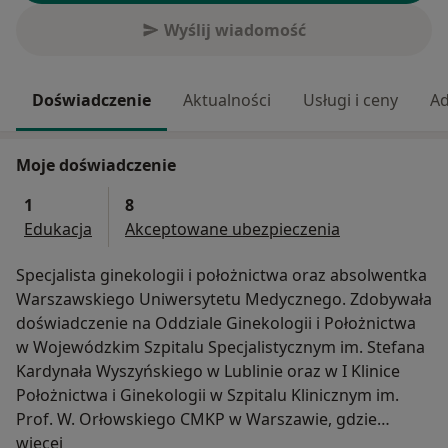
Wyślij wiadomość
Doświadczenie
Aktualności
Usługi i ceny
Ad
Moje doświadczenie
1
8
Edukacja
Akceptowane ubezpieczenia
Specjalista ginekologii i położnictwa oraz absolwentka
Warszawskiego Uniwersytetu Medycznego. Zdobywała
doświadczenie na Oddziale Ginekologii i Położnictwa
w Wojewódzkim Szpitalu Specjalistycznym im. Stefana
Kardynała Wyszyńskiego w Lublinie oraz w I Klinice
Położnictwa i Ginekologii w Szpitalu Klinicznym im.
Prof. W. Orłowskiego CMKP w Warszawie, gdzie
O mnie
obecnie pracuje. Uczestniczka wielu kongresów,
więcej