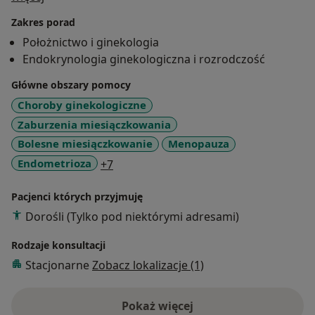
kursów i szkoleń w zakresie ginekologii i
Zakres porad
położnictwa. Udziela porad w zakresie położnictwa i
Położnictwo i ginekologia
ginekologii dotyczących planowania i prowadzenia
Endokrynologia ginekologiczna i rozrodczość
ciąży, jak również diagnostyki i leczenia zmian w
zakresie narządu rodnego, zaburzeń hormonalnych,
Główne obszary pomocy
zakażeń dróg rodnych, doboru odpowiedniej metody
Choroby ginekologiczne
antykoncepcyjnej oraz zajmuje się profilaktyką
Zaburzenia miesiączkowania
nowotworów narządu rodnego.
Bolesne miesiączkowanie
Menopauza
a11y_sr_more_diseases
Endometrioza
+7
Pacjenci których przyjmuję
Dorośli (Tylko pod niektórymi adresami)
Rodzaje konsultacji
Stacjonarne
Zobacz lokalizacje (1)
Pokaż więcej
o doświadczeniu