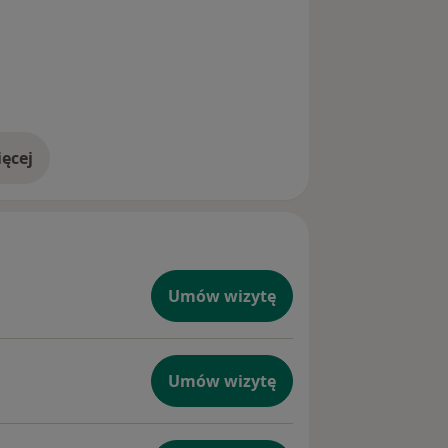
ęcej
doświadczeniu
Umów wizytę
Umów wizytę