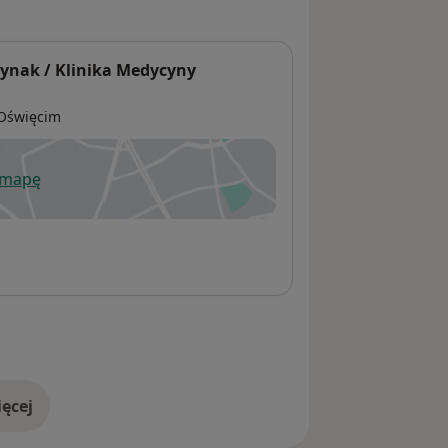
dynak / Klinika Medycyny
Oświęcim
 mapę
wiera się w nowej karcie
ęcej
adresie