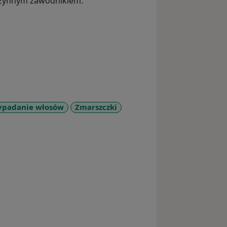
 czynnym zawodnikiem.
padanie włosów
Zmarszczki
a11y_sr_more_diseases