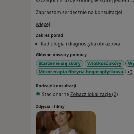
szczególnie jazdy konnej, w której jestem
Zapraszam serdecznie na konsultacje!
O mnie
więcej
Zakres porad
Radiologia i diagnostyka obrazowa
Główne obszary pomocy
Starzenie się skóry
Wiotkość skóry
Wy
Mezoterapia fibryna bogatopłytkowa
+3
Rodzaje konsultacji
Stacjonarne
Zobacz lokalizacje (2)
Zdjęcia i filmy