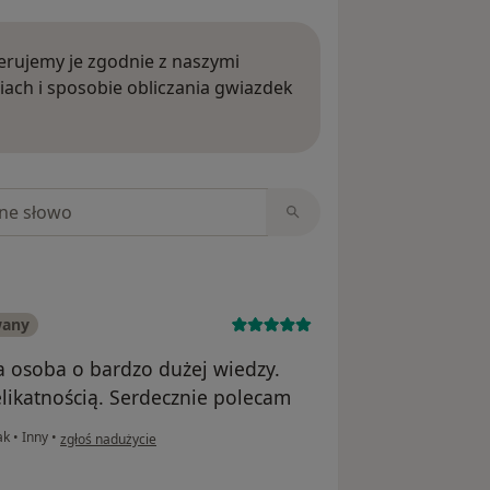
rujemy je zgodnie z naszymi
iach i sposobie obliczania gwiazdek
ięcej o opiniach
niach
wany
wa osoba o bardzo dużej wiedzy.
likatnością. Serdecznie polecam
w opinii użytkownika Dominika
nak
•
Inny
•
zgłoś nadużycie