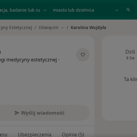
acja, badanie lub nazwisko
miasto lub dzielnica
yny Estetycznej
Oświęcim
Karolina Wojdyła
Zmień miasto
a
Dziś
8 Sie
egi medycyny estetycznej
·
Ta kl
Wyślij wiadomość
esy
Ubezpieczenia
Opinie (5)