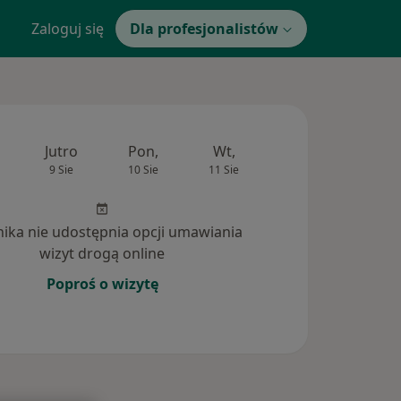
Zaloguj się
Dla profesjonalistów
Jutro
Pon,
Wt,
Śr,
Czw
9 Sie
10 Sie
11 Sie
12 Sie
13 Si
inika nie udostępnia opcji umawiania
wizyt drogą online
Poproś o wizytę