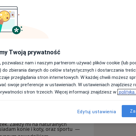
wersytetu Jagiellońskiego na
 zakresu medycyny estetycznej na
my Twoją prywatność
jąc dyplom z wynikiem bardzo dobrym.
, pozwalasz nam i naszym partnerom używać plików cookie (lub p
cyny ratunkowej oraz od kilku lat
) do zbierania danych do celów statystycznych i dostarczania treśc
czycy.
zaje przeglądania stron internetowych. W każdej chwili możesz spr
wać swoje preferencje w ustawieniach. W ustawieniach znajdziesz ró
ejście do pacjenta, łącząc nowoczesne
prywatności stron trzecich. Więcej informacji znajdziesz w
polityka
ozofią anti-aging. Szczególną uwagę
adając także wpływ stylu życia i diety
przede wszystkim na odżywieniu skóry,
Za
Edytuj ustawienia
zych oraz profilaktyce starzenia się,
k. Zależy mi na naturalnych
siadam konie i koty, oraz sportu —