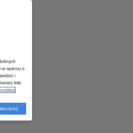
odobnych
i w oparciu o
awdzić i
wnież linki
 cookies
akceptuj