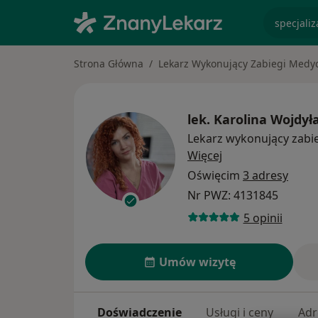
specjaliz
Strona Główna
Lekarz Wykonujący Zabiegi Medyc
lek.
Karolina Wojdył
Lekarz wykonujący zabi
O specjalizacjach
Więcej
Oświęcim
3 adresy
Nr PWZ: 4131845
5 opinii
Umów wizytę
Doświadczenie
Usługi i ceny
Adr