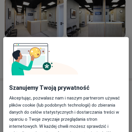
Zobacz galerię (8)
Pokaż więcej
o doświadczeniu
Szanujemy Twoją prywatność
Usługi i ceny
Akceptując, pozwalasz nam i naszym partnerom używać
Konsultacja ginekologiczna
Umów wizytę
plików cookie (lub podobnych technologii) do zbierania
240 zł
Szczegóły
danych do celów statystycznych i dostarczania treści w
oparciu o Twoje zwyczaje przeglądania stron
Konsultacja ginekologiczna + USG
internetowych. W każdej chwili możesz sprawdzić i
ginekologiczne
Umów wizytę