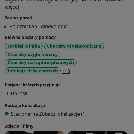
O mnie
konsultacji
więcej
położniczych (prowadzenie ciąży), jak i pełnego
Zakres porad
spektrum konsultacji ginekologicznych
Położnictwo i ginekologia
(antykoncepcja, bolesne miesiączkowanie, infekcje,
bóle podbrzusza, zaburzenia hormonalne). Zapraszam
Główne obszary pomocy
serdecznie :)
Torbiel jajnika
Choroby ginekologiczne
Choroby szyjki macicy
Choroby narządów płciowych
a11y_sr_more_diseases
Infekcje dróg rodnych
+18
Pacjenci których przyjmuję
Dorośli
Rodzaje konsultacji
Stacjonarne
Zobacz lokalizacje (1)
Zdjęcia i filmy