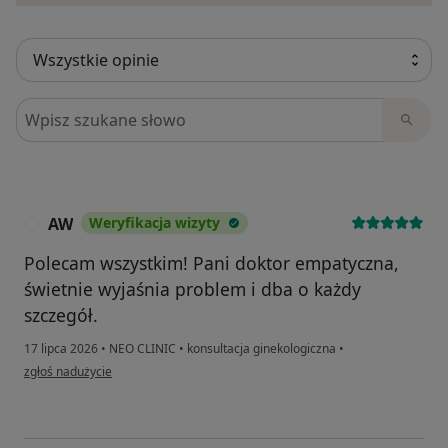
Szukaj w opiniach
AW
Weryfikacja wizyty
A
Polecam wszystkim! Pani doktor empatyczna,
świetnie wyjaśnia problem i dba o każdy
szczegół.
17 lipca 2026
•
NEO CLINIC
•
konsultacja ginekologiczna
•
w opinii użytkownika AW
zgłoś nadużycie