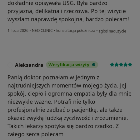
dokładnie opisywała USG. Była bardzo
przyjazna, delikatna i rzeczowa. Po tej wizycie
wyszłam naprawdę spokojna, bardzo polecam!
w opinii użytkownika N.
1 lipca 2026
•
NEO CLINIC
•
konsultacja położnicza
•
zgłoś nadużycie
Aleksandra
Weryfikacja wizyty
A
Panią doktor poznałam w jednym z
najtrudniejszych momentów mojego życia. Jej
spokój, ciepło i ogromna empatia były dla mnie
niezwykle ważne. Potrafi nie tylko
profesjonalnie zadbać o pacjentkę, ale także
okazać zwykłą ludzką życzliwość i zrozumienie.
Takich lekarzy spotyka się bardzo rzadko. Z
całego serca polecam