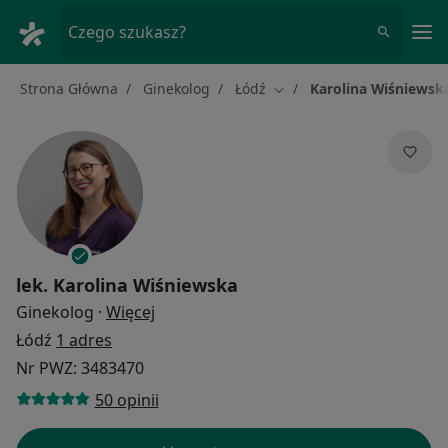
Me
Czego szukasz?
Strona Główna
Ginekolog
Łódź
Karolina Wiśniewsk
Zmień miasto
lek.
Karolina Wiśniewska
O specjalizacjach
Ginekolog
·
Więcej
Łódź
1 adres
Nr PWZ: 3483470
50 opinii