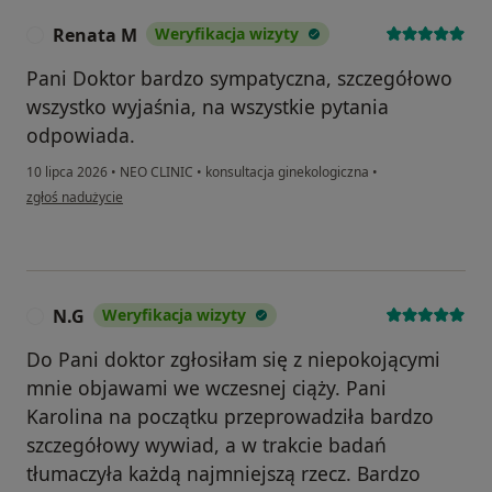
Renata M
Weryfikacja wizyty
R
Pani Doktor bardzo sympatyczna, szczegółowo
wszystko wyjaśnia, na wszystkie pytania
odpowiada.
10 lipca 2026
•
NEO CLINIC
•
konsultacja ginekologiczna
•
w opinii użytkownika Renata M
zgłoś nadużycie
N.G
Weryfikacja wizyty
N
Do Pani doktor zgłosiłam się z niepokojącymi
mnie objawami we wczesnej ciąży. Pani
Karolina na początku przeprowadziła bardzo
szczegółowy wywiad, a w trakcie badań
tłumaczyła każdą najmniejszą rzecz. Bardzo