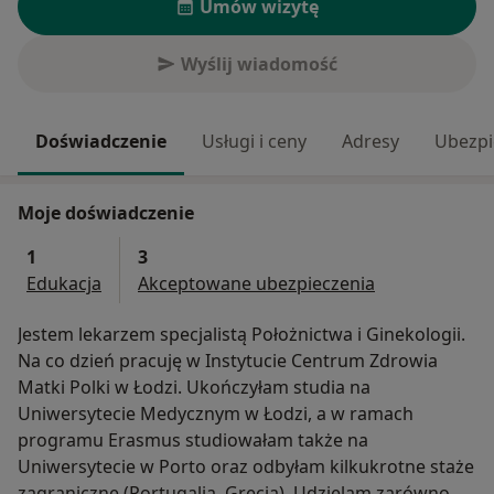
Umów wizytę
Wyślij wiadomość
Doświadczenie
Usługi i ceny
Adresy
Ubezpi
Moje doświadczenie
1
3
Edukacja
Akceptowane ubezpieczenia
Jestem lekarzem specjalistą Położnictwa i Ginekologii.
Na co dzień pracuję w Instytucie Centrum Zdrowia
Matki Polki w Łodzi. Ukończyłam studia na
Uniwersytecie Medycznym w Łodzi, a w ramach
programu Erasmus studiowałam także na
Uniwersytecie w Porto oraz odbyłam kilkukrotne staże
zagraniczne (Portugalia, Grecja). Udzielam zarówno