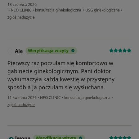
13 czerwca 2026
•
NEO CLINIC
•
konsultacja ginekologiczna + USG ginekologiczne
•
w opinii użytkownika Aleksandra
zgłoś nadużycie
Ala
Weryfikacja wizyty
A
Pierwszy raz poczułam się komfortowo w
gabinecie ginekologicznym. Pani doktor
wytłumaczyła każda kwestię w przystępny
sposób a ja poczułam się wysłuchana.
11 kwietnia 2026
•
NEO CLINIC
•
konsultacja ginekologiczna
•
w opinii użytkownika Ala
zgłoś nadużycie
Iwona
Weryfikacja wizyty
I