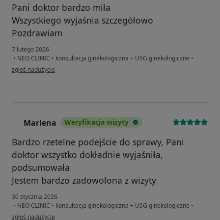
Pani doktor bardzo miła
Wszystkiego wyjaśnia szczegółowo
Pozdrawiam
7 lutego 2026
•
NEO CLINIC
•
konsultacja ginekologiczna + USG ginekologiczne
•
w opinii użytkownika Katarzyna Szkudlarek
zgłoś nadużycie
Marlena
Weryfikacja wizyty
M
Bardzo rzetelne podejście do sprawy, Pani
doktor wszystko dokładnie wyjaśniła,
podsumowała
Jestem bardzo zadowolona z wizyty
30 stycznia 2026
•
NEO CLINIC
•
konsultacja ginekologiczna + USG ginekologiczne
•
w opinii użytkownika Marlena
zgłoś nadużycie