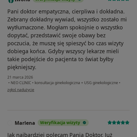
Pani doktor empatyczna, cierpliwa i dokładna.
Zebrany dokładny wywiad, wszystko zostało mi
wytłumaczone. Mogłam spokojnie o wszystko
dopytać, przedstawić swoje obawy bez
poczucia, że muszę się spieszyć bo czas wizyty
dobiega końca. Gdyby wszyscy lekarze mieli
takie podejście do pacjenta to świat byłby
piękniejszy.
21 marca 2026
•
NEO CLINIC
•
konsultacja ginekologiczna + USG ginekologiczne
•
w opinii użytkownika Iwona
zgłoś nadużycie
Marlena
Weryfikacja wizyty
M
Jak najbardziej polecam Panią Doktor. Już