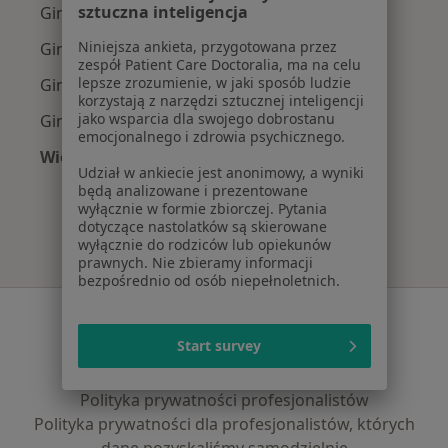
sztuczna inteligencja
Ginekolodzy z Medicover w Łodzi
Niniejsza ankieta, przygotowana przez
Ginekolodzy z NFZ w Łodzi
zespół Patient Care Doctoralia, ma na celu
lepsze zrozumienie, w jaki sposób ludzie
Ginekolodzy z PZU Zdrowie w Łodzi
korzystają z narzędzi sztucznej inteligencji
jako wsparcia dla swojego dobrostanu
Ginekolodzy z TU Zdrowie w Łodzi
emocjonalnego i zdrowia psychicznego.
Więcej (3)
Udział w ankiecie jest anonimowy, a wyniki
Więcej w kategorii: Najpopularniejsze ubezpie
będą analizowane i prezentowane
wyłącznie w formie zbiorczej. Pytania
dotyczące nastolatków są skierowane
wyłącznie do rodziców lub opiekunów
prawnych. Nie zbieramy informacji
bezpośrednio od osób niepełnoletnich.
Serwis
Start survey
Regulamin
Polityka prywatności pacjentów
Polityka prywatności profesjonalistów
Polityka prywatności dla profesjonalistów, których