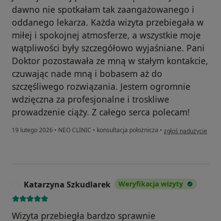
dawno nie spotkałam tak zaangażowanego i
oddanego lekarza. Każda wizyta przebiegała w
miłej i spokojnej atmosferze, a wszystkie moje
wątpliwości były szczegółowo wyjaśniane. Pani
Doktor pozostawała ze mną w stałym kontakcie,
czuwając nade mną i bobasem aż do
szczęśliwego rozwiązania. Jestem ogromnie
wdzięczna za profesjonalne i troskliwe
prowadzenie ciąży. Z całego serca polecam!
w opinii użytkownika
19 lutego 2026
•
NEO CLINIC
•
konsultacja położnicza
•
zgłoś nadużycie
Katarzyna Szkudlarek
Weryfikacja wizyty
K
Wizyta przebiegła bardzo sprawnie