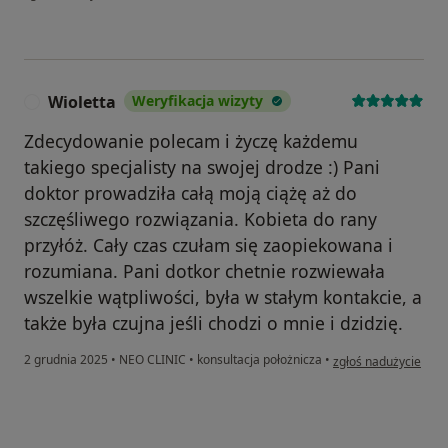
Wioletta
Weryfikacja wizyty
W
Zdecydowanie polecam i życzę każdemu
takiego specjalisty na swojej drodze :) Pani
doktor prowadziła całą moją ciążę aż do
szczęśliwego rozwiązania. Kobieta do rany
przyłóż. Cały czas czułam się zaopiekowana i
rozumiana. Pani dotkor chetnie rozwiewała
wszelkie wątpliwości, była w stałym kontakcie, a
także była czujna jeśli chodzi o mnie i dzidzię.
w opinii użytkownika
2 grudnia 2025
•
NEO CLINIC
•
konsultacja położnicza
•
zgłoś nadużycie